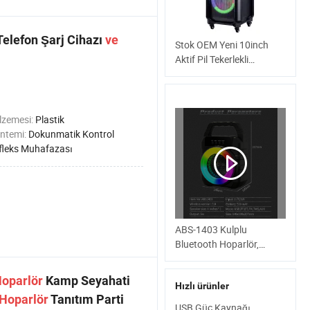
Telefon Şarj Cihazı
ve
Stok OEM Yeni 10inch
Aktif Pil Tekerlekli
Kablosuz Bluetooth Ses
Hoparlörü Dış Mekan
Taşınabilir MP3 Hoparlör
PA Ses Kutusu
lzemesi:
Plastik
ntemi:
Dokunmatik Kontrol
fleks Muhafazası
ABS-1403 Kulplu
Bluetooth Hoparlör,
Kamp ve Plaj için FM
Radyo Özellikli Su
oparlör
Kamp Seyahati
Hızlı ürünler
Geçirmez Kablosuz
Hoparlör
Tanıtım Parti
Hoparlör
USB Güç Kaynağı