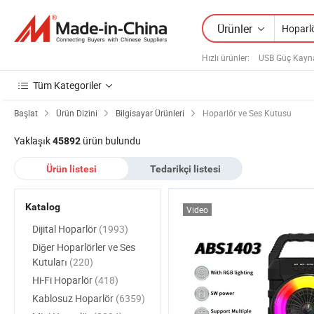
Ürünler
Hızlı ürünler
:
USB Güç Kayn
Tüm Kategoriler
Başlat
Ürün Dizini
Bilgisayar Ürünleri
Hoparlör ve Ses Kutusu
Yaklaşık
ürün bulundu
45892
Ürün listesi
Tedarikçi listesi
Katalog
Video
Dijital Hoparlör
(1993)
Diğer Hoparlörler ve Ses
Kutuları
(220)
Hi-Fi Hoparlör
(418)
Kablosuz Hoparlör
(6359)