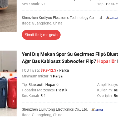
Ses Kanalı:
5.1
Yapı:
Bas Re
Shenzhen Kudiyou Electronic Technology Co., Ltd.
Ifade: Guangdong, China
Şimdi İletişime geçin
Yeni Dış Mekan Spor Su Geçirmez Flip6 Blue
Ağır Bas Kablosuz Subwoofer Flip7
Hoparlör
FOB Fiyatı
:
/ Parça
$9,9-12,5
Minimum miktar:
1 Parça
Tip:
Bluetooth Hoparlör
Amplifikasyo
Hoparlör Malzemesi:
Plastik
Kullanım:
Taşınab
Ses Kanalı:
5.1
Özel işlev:
Bellek 
Shenzhen Liuliutong Electronics Co., Ltd.
Ifade: Guangdong, China