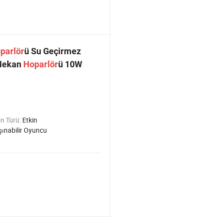
parlör
ü Su Geçirmez
 Mekan
Hoparlör
ü 10W
n Türü:
Etkin
şınabilir Oyuncu