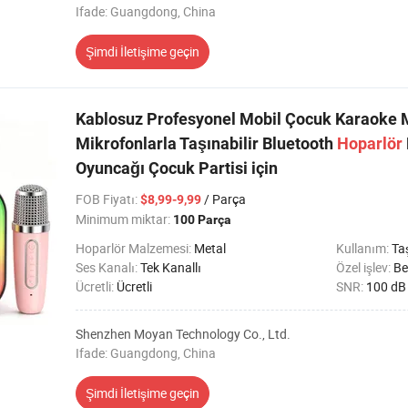
Ifade: Guangdong, China
Şimdi İletişime geçin
Kablosuz Profesyonel Mobil Çocuk Karaoke 
Mikrofonlarla Taşınabilir Bluetooth
Hoparlör
Oyuncağı Çocuk Partisi için
FOB Fiyatı
:
/ Parça
$8,99-9,99
Minimum miktar:
100 Parça
Hoparlör Malzemesi:
Metal
Kullanım:
Taşınab
Ses Kanalı:
Tek Kanallı
Özel işlev:
Belle
Ücretli:
Ücretli
SNR:
100 dB
Shenzhen Moyan Technology Co., Ltd.
Ifade: Guangdong, China
Şimdi İletişime geçin