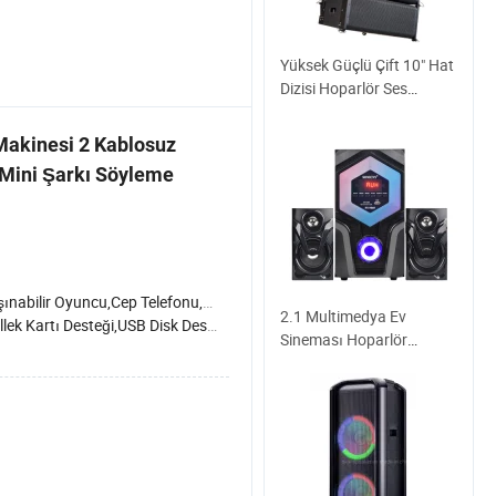
Yüksek Güçlü Çift 10" Hat
Dizisi Hoparlör Ses
Sistemi Kilise ve Etkinlikler
için (Akıllı 10)
Makinesi 2 Kablosuz
Mini Şarkı Söyleme
ilir Oyuncu,Cep Telefonu,Bilgisayar,Sahne/DJ,Ev Sinema Sistemi,TV,Karaoke
2.1 Multimedya Ev
k Kartı Desteği,USB Disk Desteği,Uzaktan Kumanda ile,Dokunmatik Kontrol
Sineması Hoparlör
Sistemi