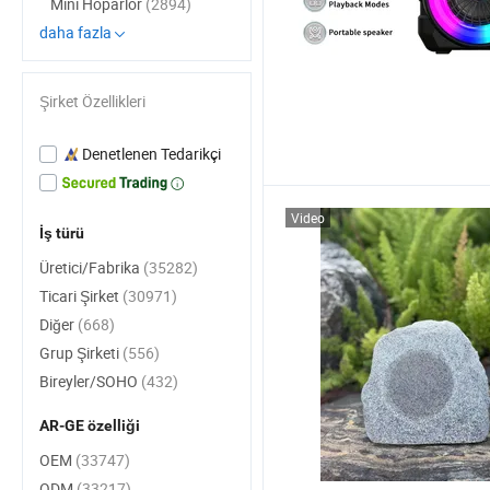
Mini Hoparlör
(2894)
daha fazla
Şirket Özellikleri
Denetlenen Tedarikçi
Video
İş türü
Üretici/Fabrika
(35282)
Ticari Şirket
(30971)
Diğer
(668)
Grup Şirketi
(556)
Bireyler/SOHO
(432)
AR-GE özelliği
OEM
(33747)
ODM
(33217)