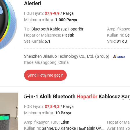
Aletleri
FOB Fiyatı
:
/ Parça
$7,9-9,9
Minimum miktar:
1.000 Parça
Tip:
Bluetooth Kablosuz Hoparlör
Amplifikasyo
Hoparlör Malzemesi:
Plastik
Kullanım:
Cep
Ses Kanalı:
5.1
SNR:
81 dB
Shenzhen Jilianuo Technology Co., Ltd. (Group)
Ifade: Guangdong, China
Şimdi İletişime geçin
5-in-1 Akıllı Bluetooth
Hoparlör
Kablosuz Şar
FOB Fiyatı
:
/ Parça
$7,8-9,3
Minimum miktar:
10 Parça
Amplifikasyon Türü:
Etkin
Hoparlör Ma
Kullanım:
Sahne/DJ,Karaoke,Taşınabilir Oyuncu,Ev Sinema Sistemi,Bilgisayar,Radyo
Ayarlama Yö