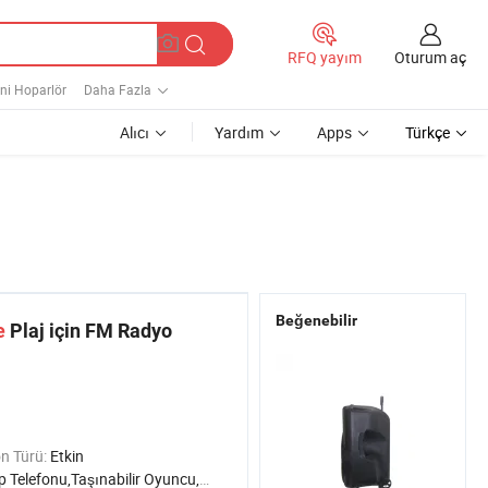
Oturum aç
RFQ yayım
ni Hoparlör
Daha Fazla
Alıcı
Yardım
Apps
Türkçe
Beğenebilir
e
Plaj için FM Radyo
n Türü:
Etkin
efonu,Taşınabilir Oyuncu,Bilgisayar,Ev Sinema Sistemi,Radyo,TV,Sahne/DJ,Karaoke