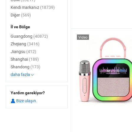
Kendi markanız
(18739)
Diğer
(569)
İl ve Bölge
Guangdong
(40872)
Video
Zhejiang
(3416)
Jiangsu
(412)
Shanghai
(189)
Shandong
(173)
daha fazla
Yardım gerekiyor?
Bize ulaşın.