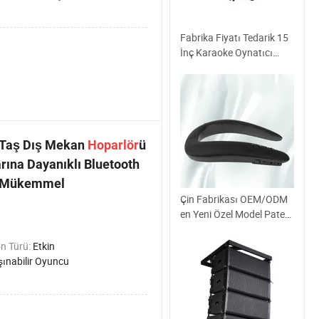
Fabrika Fiyatı Tedarik 15
İnç Karaoke Oynatıcı
Bluetooth Profesyonel
Powered Tekerlekli
Hoparlör Kutusu
 Taş Dış Mekan
Hoparlör
ü
ına Dayanıklı Bluetooth
n Mükemmel
Çin Fabrikası OEM/ODM
en Yeni Özel Model Patent
Ürünleri Dış Mekan
Taşınabilir Kablosuz
n Türü:
Etkin
Bluetooth Kumanda
şınabilir Oyuncu
Cihazı Bluetooth Stereo