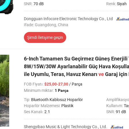
SNR:
70 dB
Renk:
Siyah
Dongguan Infocore Electronic Technology Co., Ltd
Ifade: Guangdong, China
Şimdi İletişime geçin
6-Inch Tamamen Su Geçirmez Güneş Enerjili
8W/15W/30W Ayarlanabilir Güç Hava Koşullar
ile Uyumlu, Teras, Havuz Kenarı
ve
Garaj içi
FOB Fiyatı
:
/ Parça
$25,00-27,00
Minimum miktar:
1 Parça
Tip:
Bluetooth Kablosuz Hoparlör
Amplifikasyo
Hoparlör Malzemesi:
Plastik
Kullanım:
Ta
Ses Kanalı:
2.1
SNR:
91 dB
Shengyibao Music & Light Technology Co., Ltd.