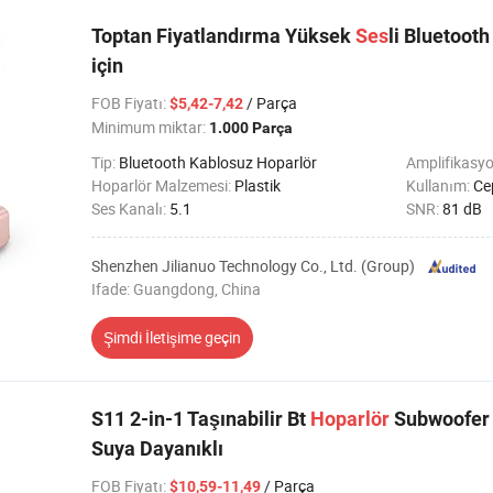
Toptan Fiyatlandırma Yüksek
Ses
li Bluetoot
için
FOB Fiyatı
:
/ Parça
$5,42-7,42
Minimum miktar:
1.000 Parça
Tip:
Bluetooth Kablosuz Hoparlör
Amplifikasyo
Hoparlör Malzemesi:
Plastik
Kullanım:
Cep
Ses Kanalı:
5.1
SNR:
81 dB
Shenzhen Jilianuo Technology Co., Ltd. (Group)
Ifade: Guangdong, China
Şimdi İletişime geçin
S11 2-in-1 Taşınabilir Bt
Hoparlör
Subwoofer 
Suya Dayanıklı
FOB Fiyatı
:
/ Parça
$10,59-11,49