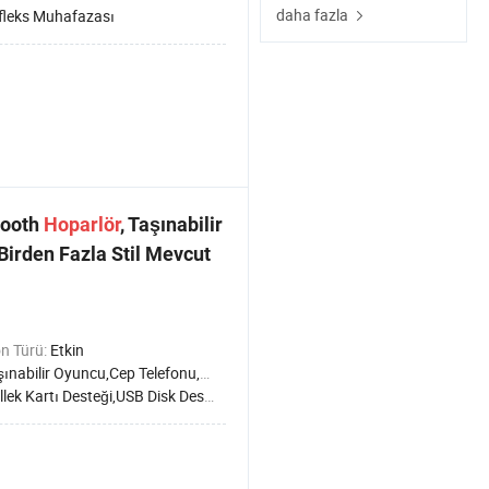
daha fazla
fleks Muhafazası
tooth
Hoparlör
, Taşınabilir
Birden Fazla Stil Mevcut
n Türü:
Etkin
ilir Oyuncu,Cep Telefonu,Bilgisayar,Sahne/DJ,Ev Sinema Sistemi,Radyo,Karaoke
Kartı Desteği,USB Disk Desteği,Uzaktan Kumanda ile,Radyo,Dokunmatik Kontrol,Anti-manyetik