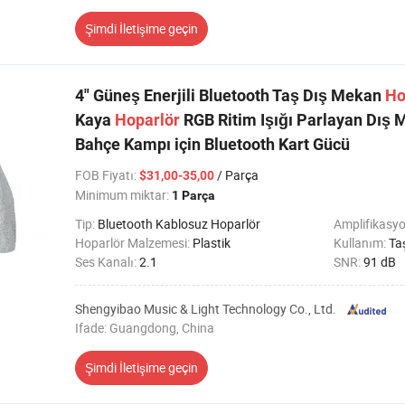
Şimdi İletişime geçin
4" Güneş Enerjili Bluetooth Taş Dış Mekan
Ho
Kaya
Hoparlör
RGB Ritim Işığı Parlayan Dış
Bahçe Kampı için Bluetooth Kart Gücü
FOB Fiyatı
:
/ Parça
$31,00-35,00
Minimum miktar:
1 Parça
Tip:
Bluetooth Kablosuz Hoparlör
Amplifikasyo
Hoparlör Malzemesi:
Plastik
Kullanım:
Ta
Ses Kanalı:
2.1
SNR:
91 dB
Shengyibao Music & Light Technology Co., Ltd.
Ifade: Guangdong, China
Şimdi İletişime geçin