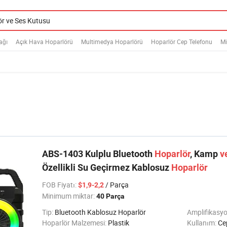
ağı
Açık Hava Hoparlörü
Multimedya Hoparlörü
Hoparlör Cep Telefonu
Mi
ABS-1403 Kulplu Bluetooth
Hoparlör
, Kamp
v
Özellikli Su Geçirmez Kablosuz
Hoparlör
FOB Fiyatı
:
/ Parça
$1,9-2,2
Minimum miktar:
40 Parça
Tip:
Bluetooth Kablosuz Hoparlör
Amplifikasyo
Hoparlör Malzemesi:
Plastik
Kullanım:
Cep Tel