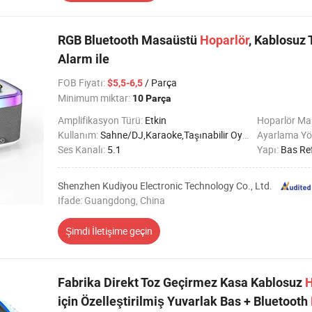
RGB Bluetooth Masaüstü
Hoparlör
, Kablosuz 
Alarm ile
FOB Fiyatı
:
/ Parça
$5,5-6,5
Minimum miktar:
10 Parça
Amplifikasyon Türü:
Etkin
Hoparlör Ma
Kullanım:
Sahne/DJ,Karaoke,Taşınabilir Oyuncu,Ev Sinema Sistemi,Bilgisayar,Radyo
Ayarlama Yö
Ses Kanalı:
5.1
Yapı:
Bas Re
Shenzhen Kudiyou Electronic Technology Co., Ltd.
Ifade: Guangdong, China
Şimdi İletişime geçin
Fabrika Direkt Toz Geçirmez Kasa Kablosuz
H
için Özelleştirilmiş Yuvarlak Bas + Bluetooth