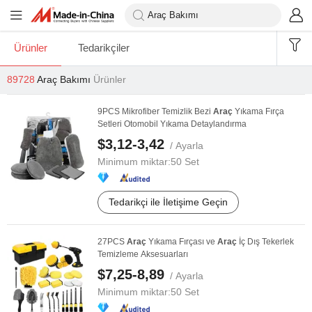
Ürünler
Tedarikçiler
89728
Araç Bakımı
Ürünler
9PCS Mikrofiber Temizlik Bezi
Araç
Yıkama Fırça
Setleri Otomobil Yıkama Detaylandırma
$3,12-3,42
/ Ayarla
Minimum miktar:
50 Set
Tedarikçi ile İletişime Geçin
27PCS
Araç
Yıkama Fırçası ve
Araç
İç Dış Tekerlek
Temizleme Aksesuarları
$7,25-8,89
/ Ayarla
Minimum miktar:
50 Set