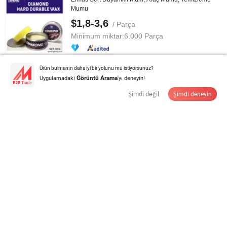
Mumu
$1,8-3,6
/ Parça
Minimum miktar:
6.000 Parça
Tedarikçi ile İletişime Geçin
Ürün bulmanın daha iyi bir yolunu mu istiyorsunuz?
Uygulamadaki
'yı deneyin!
Görüntü Arama
Şimdi değil
Şimdi deneyin
Qlent Üretici Hava Filtresi P618478 Kamyon için
$12,99-23,19
/ Parça
Minimum miktar:
50 Parça
Tedarikçi ile İletişime Geçin
Yumuşak Naylon/PP Araç Tekerlek Fırçası Lastik Jant
Temizliği ve Otomobil ...