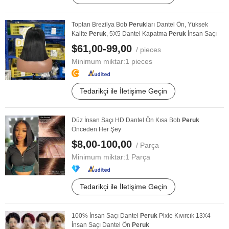
Toptan Brezilya Bob
Peruk
ları Dantel Ön, Yüksek
Kalite
Peruk
, 5X5 Dantel Kapatma
Peruk
İnsan Saçı
$61,00-99,00
/ pieces
Minimum miktar:
1 pieces
Tedarikçi ile İletişime Geçin
Düz İnsan Saçı HD Dantel Ön Kısa Bob
Peruk
Önceden Her Şey
$8,00-100,00
/ Parça
Minimum miktar:
1 Parça
Tedarikçi ile İletişime Geçin
100% İnsan Saçı Dantel
Peruk
Pixie Kıvırcık 13X4
İnsan Saçı Dantel Ön
Peruk