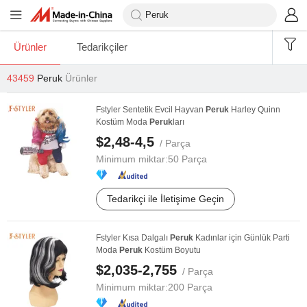
Ürünler
Tedarikçiler
43459
Peruk
Ürünler
Fstyler Sentetik Evcil Hayvan
Peruk
Harley Quinn
Kostüm Moda
Peruk
ları
$2,48-4,5
/ Parça
Minimum miktar:
50 Parça
Tedarikçi ile İletişime Geçin
Fstyler Kısa Dalgalı
Peruk
Kadınlar için Günlük Parti
Moda
Peruk
Kostüm Boyutu
$2,035-2,755
/ Parça
Minimum miktar:
200 Parça