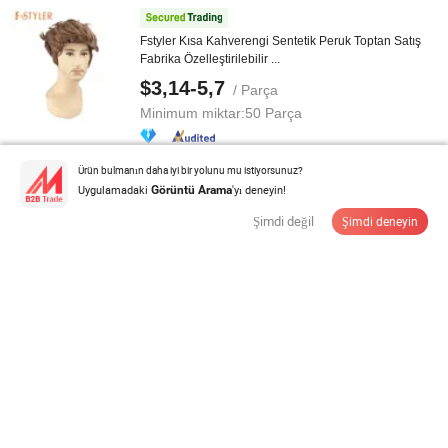
Fstyler Kısa Kahverengi Sentetik Peruk Toptan Satış
Fabrika Özelleştirilebilir ...
$3,14-5,7
/ Parça
Minimum miktar:
50 Parça
Ürün bulmanın daha iyi bir yolunu mu istiyorsunuz?
Tedarikçi ile İletişime Geçin
Uygulamadaki
'yı deneyin!
Görüntü Arama
Şimdi değil
Şimdi deneyin
Fstyler Punk Kıvırcık Kabartma Sentetik Toptan Satış
Fabrikası ...
$4,57-5,22
/ pieces
Minimum miktar:
50 pieces
Tedarikçi ile İletişime Geçin
Premium 13X6 Fransız Şeffaf Dantel Ön Düz Kesim
Bob Peruk Bakire İnsan Saçı ...