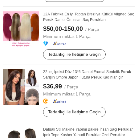
12A Fabrika En İyi Toptan Brezilya Kütikül Aligned Saç
Peruk
Dantel Ön İnsan Saç
Peruk
ları
$50,00-150,00
/ Parça
Minimum miktar:
1 Parça
Tedarikçi ile İletişime Geçin
22 İnç İpeksi Düz 13*6 Dantel Frontal Sentetik
Peruk
Sarışın Ombre Japon Futura
Peruk
Kadınlar için
$36,99
/ Parça
Minimum miktar:
1 Parça
Tedarikçi ile İletişime Geçin
Dalgalı Stil Makine Yapımı Bakire İnsan Saçı
Peruk
lar
İpek Tepe Kosher Yahudi
Peruk
lar Özel
Peruk
lar