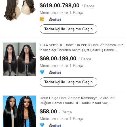
$619,00-798,00
/ Parça
Minimum miktar:
1 Parça
Tedarikçi ile İletişime Geçin
13X4 Şeffaf HD Dantel Ön
Peruk
Ham Vietnamca Düz
İnsan Saçı Önceden Alınmış Çift Çekilmiş Bakire ...
$69,00-199,00
/ Parça
Minimum miktar:
1 Parça
Tedarikçi ile İletişime Geçin
Derin Dalga Ham Vietnam Kamboçya Bakire Tek
Düğüm Dantel Frontal HD Dantel İnsani Saç
Yapıştırmasız ...
$58,00
/ Parça
Minimum miktar:
1 Parça