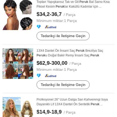
Toptan Yapışkansız Tak ve Git
Peruk
Bal Sarısı Kısa
Piksel Kesim
Peruk
lar Kaküllü Kadınlar için ...
$34,2-36,7
/ Parça
Minimum miktar:
1 Parça
Tedarikçi ile İletişime Geçin
13X4 Dantel Ön İnsani Saç
Peruk
Brezilya Saç
Peruk
u Doğal Bakir Remy İnsani Saç
Peruk
$62,9-300,00
/ Parça
Minimum miktar:
1 Parça
Tedarikçi ile İletişime Geçin
Profesyonel 26" Uzun Dalga Sarı Kahverengi Isıya
Dayanıklı Lif 13X4 Dantel Ön Sentetik
Peruk
...
$14,9-18,9
/ Parça