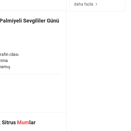
daha fazla
 Palmiyeli Sevgililer Günü
rafin cilası
atma
mamış
 Sitrus
Mum
lar