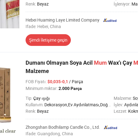
Renk:
Beyaz
İşleniyor:
Mak
Hebei Huaming Laye Limited Company
Ifade: Hebei, China
Şimdi İletişime geçin
Dumanı Olmayan Soya Acil
Mum
Wax'ı Çay
M
Malzeme
FOB Fiyatı
:
/ Parça
$0,035-0,1
Minimum miktar:
2.000 Parça
Tip:
Çay ışığı
Malzeme:
So
Kullanım:
Dekorasyon,Ev Aydınlatması,Doğum günü,Parti,Düğün,Imanda,SPA,Tatil,Cenaze töreni
İşlev:
Aydınl
Renk:
Beyaz
Lezzet:
Kok
Zhongshan Bodhilamp Candle Co., Ltd.
Ifade: Guangdong, China