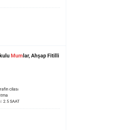
okulu
Mum
lar, Ahşap Fitilli
rafin cilası
atma
i:
2.5 SAAT