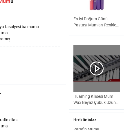
Mum
u
En İyi Doğum Günü
Pastası Mumları Renkleri
ya fasulyesi balmumu
ve Birçok Şekilde Doğum
atma
Günü Mumu Farklı
mamış
Boyutlarda
r
Huaming Kilisesi Mum
Wax Beyaz Çubuk Uzun
Yanma Pillar Çubuğu
Paraffin Wax Ev Mum
rafin cilası
Hızlı ürünler
Toptan Beyaz Mum
atma
Parafin Mumu