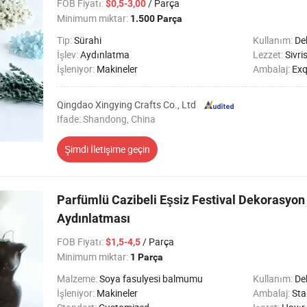
FOB Fiyatı
:
/ Parça
$0,5-3,00
Minimum miktar:
1.500 Parça
Tip:
Sürahi
Kullanım:
De
İşlev:
Aydınlatma
Lezzet:
Sivri
İşleniyor:
Makineler
Ambalaj:
Exq
Qingdao Xingying Crafts Co., Ltd
Ifade: Shandong, China
Şimdi İletişime geçin
Parfümlü Cazibeli Eşsiz Festival Dekorasyo
Aydınlatması
FOB Fiyatı
:
/ Parça
$1,5-4,5
Minimum miktar:
1 Parça
Malzeme:
Soya fasulyesi balmumu
Kullanım:
Dekor
İşleniyor:
Makineler
Ambalaj:
Sta