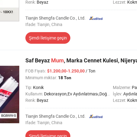
Renk:
Beyaz
Lezzet:
Kok
Tianjin Shengfa Candle Co., Ltd.
Ifade: Tianjin, China
Şimdi İletişime geçin
Saf Beyaz
Mum
, Marka Cennet Kulesi, Nijerya
FOB Fiyatı
:
/ Ton
$1.200,00-1.250,00
Minimum miktar:
18 Ton
Tip:
Konik
Malzeme:
Pa
Kullanım:
Dekorasyon,Ev Aydınlatması,Doğum günü,Parti,Düğün,Imanda,SPA,Tatil,Cenaze töreni
İşlev:
Aydınl
Renk:
Beyaz
Lezzet:
Kok
Tianjin Shengfa Candle Co., Ltd.
Ifade: Tianjin, China
Şimdi İletişime geçin