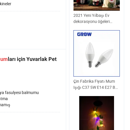
ineler
2021 Yeni Yılbaşı Ev
dekorasyonu öğeleri
Yılbaşı şarap şişesi Seti
Kırmızı şarap Şampanya
Rengi Biberon Çantası
Masa Bezi
um
ları için Yuvarlak Pet
Çin Fabrika Fiyatı Mum
Işığı C37 5W E14 E27 B22
ya fasulyesi balmumu
LED Ampul Işığı Enerji
atma
Tasarruflu Lamba CE
mamış
RoHS ERP LED Ampul İç
Mekan Aydınlatması