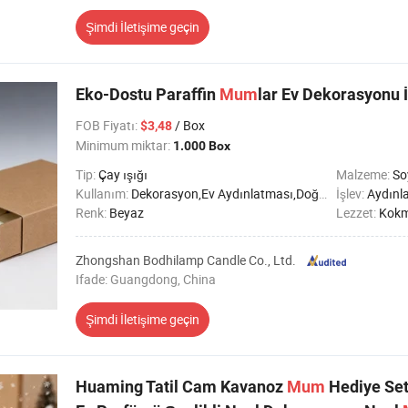
Şimdi İletişime geçin
Eko-Dostu Paraffin
Mum
lar Ev Dekorasyonu 
FOB Fiyatı
:
/ Box
$3,48
Minimum miktar:
1.000 Box
Tip:
Çay ışığı
Malzeme:
So
Kullanım:
Dekorasyon,Ev Aydınlatması,Doğum günü,Parti,Düğün,Imanda,SPA,Tatil,Cenaze töreni
İşlev:
Aydınl
Renk:
Beyaz
Lezzet:
Kok
Zhongshan Bodhilamp Candle Co., Ltd.
Ifade: Guangdong, China
Şimdi İletişime geçin
Huaming Tatil Cam Kavanoz
Mum
Hediye Set