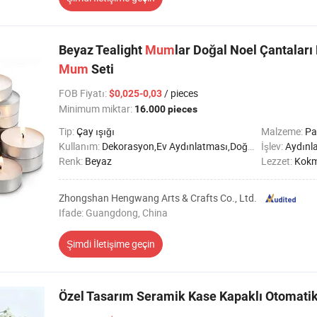
Beyaz Tealight
Mum
lar Doğal Noel Çantaları
Mum
Seti
FOB Fiyatı
:
/ pieces
$0,025-0,03
Minimum miktar:
16.000 pieces
Tip:
Çay ışığı
Malzeme:
Pa
Kullanım:
Dekorasyon,Ev Aydınlatması,Doğum günü,Parti,Düğün,Imanda,SPA,Tatil,Cenaze töreni
İşlev:
Aydınl
Renk:
Beyaz
Lezzet:
Kok
Zhongshan Hengwang Arts & Crafts Co., Ltd.
Ifade: Guangdong, China
Şimdi İletişime geçin
Özel Tasarım Seramik Kase Kapaklı Otomatik