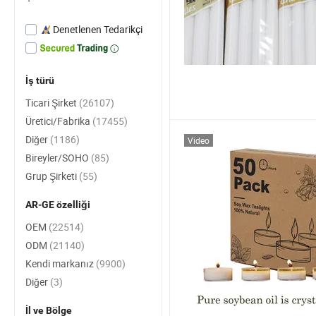
Denetlenen Tedarikçi
İş türü
Ticari Şirket
(26107)
Üretici/Fabrika
(17455)
Diğer
(1186)
Video
Bireyler/SOHO
(85)
Grup Şirketi
(55)
AR-GE özelliği
OEM
(22514)
ODM
(21140)
Kendi markanız
(9900)
Diğer
(3)
İl ve Bölge