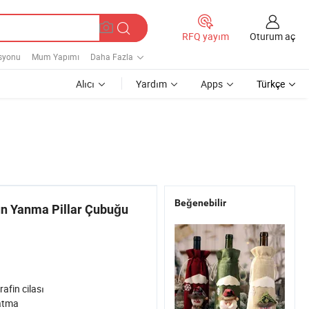
Oturum aç
RFQ yayım
syonu
Mum Yapımı
Daha Fazla
Alıcı
Yardım
Apps
Türkçe
Beğenebilir
n Yanma Pillar Çubuğu
rafin cilası
atma