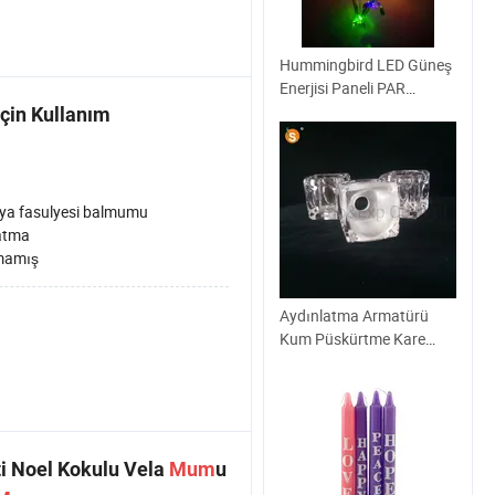
Hummingbird LED Güneş
Enerjisi Paneli PAR
Sensörü Sel Rüzgarı sesi
İçin Kullanım
Dış Mekan Su geçirmez
Çiçek haznesi Tavan
Caddesi Ağaç Manzara
Bahçesi Dekorasyonu
ya fasulyesi balmumu
Çim Işığı lambası
atma
mamış
Aydınlatma Armatürü
Kum Püskürtme Kare
Cam Lambader
Değiştirme
i Noel Kokulu Vela
Mum
u