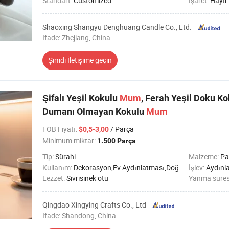
Standart:
Customized
Işaret:
Hayır
Shaoxing Shangyu Denghuang Candle Co., Ltd.
Ifade: Zhejiang, China
Şimdi İletişime geçin
Şifalı Yeşil Kokulu
Mum
, Ferah Yeşil Doku K
Dumanı Olmayan Kokulu
Mum
FOB Fiyatı
:
/ Parça
$0,5-3,00
Minimum miktar:
1.500 Parça
Tip:
Sürahi
Malzeme:
Pa
Kullanım:
Dekorasyon,Ev Aydınlatması,Doğum günü,Parti,Düğün,Imanda,SPA
İşlev:
Aydınl
Lezzet:
Sivrisinek otu
Yanma süres
Qingdao Xingying Crafts Co., Ltd
Ifade: Shandong, China