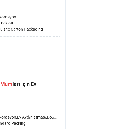
korasyon
sinek otu
uisite Carton Packaging
n
Mum
ları için Ev
asyon,Ev Aydınlatması,Doğum günü,Parti,Tatil,Cenaze töreni
ndard Packing