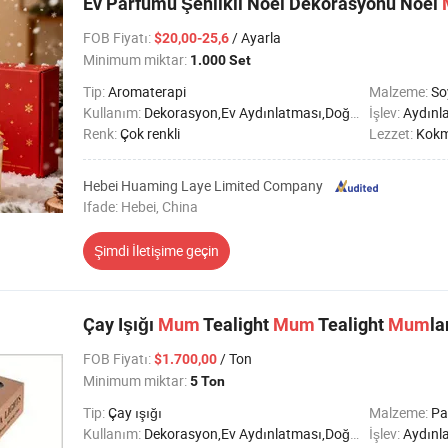
Ev Parfümü Şenlikli Noel Dekorasyonu Noel
FOB Fiyatı
:
/ Ayarla
$20,00-25,6
Minimum miktar:
1.000 Set
Tip:
Aromaterapi
Malzeme:
So
Kullanım:
Dekorasyon,Ev Aydınlatması,Doğum günü,Parti,Düğün,Imanda,SPA,Tatil,Cenaze töreni
İşlev:
Aydınl
Renk:
Çok renkli
Lezzet:
Kok
Hebei Huaming Laye Limited Company
Ifade: Hebei, China
Şimdi İletişime geçin
Çay Işığı
Mum
Tealight
Mum
Tealight
Mum
la
FOB Fiyatı
:
/ Ton
$1.700,00
Minimum miktar:
5 Ton
Tip:
Çay ışığı
Malzeme:
Pa
Kullanım:
Dekorasyon,Ev Aydınlatması,Doğum günü,Parti,Düğün,Imanda,SPA,Tatil,Cenaze töreni
İşlev:
Aydınl