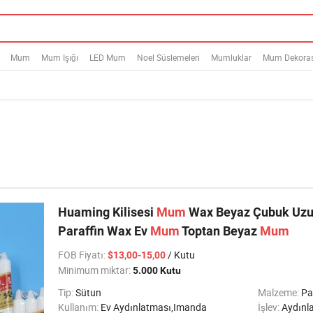
Mum
Mum Işığı
LED Mum
Noel Süslemeleri
Mumluklar
Mum Dekora
Huaming Kilisesi
Mum
Wax Beyaz Çubuk Uzu
Paraffin Wax Ev
Mum
Toptan Beyaz
Mum
FOB Fiyatı
:
/ Kutu
$13,00-15,00
Minimum miktar:
5.000 Kutu
Tip:
Sütun
Malzeme:
Pa
Kullanım:
Ev Aydınlatması,Imanda
İşlev:
Aydınl