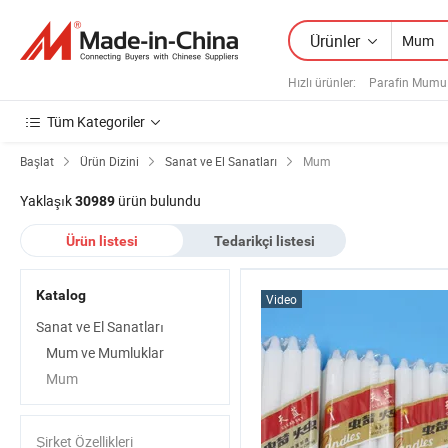
Ürünler
Hızlı ürünler
:
Parafin Mumu
Tüm Kategoriler
Başlat
Ürün Dizini
Sanat ve El Sanatları
Mum
Yaklaşık
ürün bulundu
30989
Ürün listesi
Tedarikçi listesi
Katalog
Video
Sanat ve El Sanatları
Mum ve Mumluklar
Mum
Şirket Özellikleri