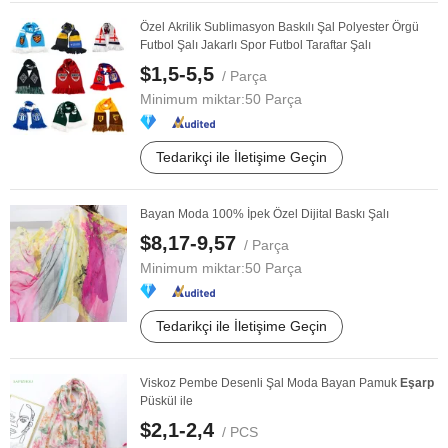
Özel Akrilik Sublimasyon Baskılı Şal Polyester Örgü
Futbol Şalı Jakarlı Spor Futbol Taraftar Şalı
$1,5-5,5
/ Parça
Minimum miktar:
50 Parça
Tedarikçi ile İletişime Geçin
Bayan Moda 100% İpek Özel Dijital Baskı Şalı
$8,17-9,57
/ Parça
Minimum miktar:
50 Parça
Tedarikçi ile İletişime Geçin
Viskoz Pembe Desenli Şal Moda Bayan Pamuk
Eşarp
Püskül ile
$2,1-2,4
/ PCS