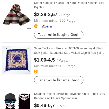
Süper Yumuşak Klasik Bej Kare Desenli Kaşmir Hissi
Kış Şalı
$2,28-2,57
/ Parça
Minimum miktar:
300 Parça
Tedarikçi ile İletişime Geçin
Sıcak Twill Yiwu Üreticisi 100*100cm Yumuşak Etnik
Slav Şalları Babushka Kare Viskon Çiçekli Rus Şal ...
$1,00-4,5
/ Parça
Minimum miktar:
100 Parça
Tedarikçi ile İletişime Geçin
Kafatası Deseni 25*50cm Polyester Sihirli Esnek Boru
Bandana Açık Hava Sporları için
$0,46-0,7
/ PCS