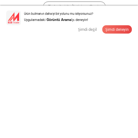
Tedarikçi ile İletişime Geçin
Ürün bulmanın daha iyi bir yolunu mu istiyorsunuz?
Uygulamadaki
'yı deneyin!
Görüntü Arama
Şimdi değil
Şimdi deneyin
Moda Kış Sıcak Jakarlı Özel Tasarım Örgü Yumuşak
Pamuk Şal
$1,9-5,00
/ piece
Minimum miktar:
100 piece
Tedarikçi ile İletişime Geçin
İpek Yün Karışımı Yün Kıl Türkiye Kadınları Başörtüsü
Şal Eşarp
$11,3-53,2
/ piece
Minimum miktar:
100 piece
Tedarikçi ile İletişime Geçin