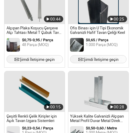
00:44
00:25
Alçıpan Plaka Koşucu Çerçeve
Ofis Binası için U Tipi Ekonomik
Alçı Tahtası Metal T Çubuk Tavan
Galvanizli Hafif Tavan Çeliği Keel
Çelik Kiriş
$0,75-0,95 / Parça
$0,65 / Parça
48 Parça (MOQ)
1.000 Parça (MOQ)
Şimdi İletişime geçin
Şimdi İletişime geçin
00:15
00:28
Çeşitli Renkli Çelik Kirişler için
Yüksek Kalite Galvanizli Alçıpan
Açık Tavan Izgara Sistemleri
Metal Profil Duvar Metal Direk
Rayı Tavan ve Bölme Hafif Çelik
$0,23-0,54 / Parça
$0,50-0,60 / Metre
Kiriş
1 Parça (MOQ)
1.000 Metre (MOQ)