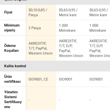
$0,10-0,85 /
$0,65-0,95 /
$0,65-0,95 /
Fiyat
Parça
Metre kare
Metre kare
1.000
1.000
Minimum
2 Parça
Metrekare
Metrekare
sipariş
AKREDITIF,
AKREDITIF,
AKREDITIF,
T/T, D/P,
T/T, D/P,
Ödeme
T/T, PayPal,
PayPal,
PayPal,
Koşulları
Western Union
Western Union
Western Uni
Kalite kontrol
Ürün
ISO9001, CE
ISO9001
ISO9001
sertifikası
Yönetim
Sistemi
-
-
-
Sertifikasy
onu