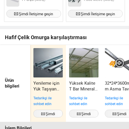
Şimdi İletişime geçin
Şimdi İletişime geçin
Hafif Çelik Omurga karşılaştırması
Ürün
Yenileme için
Yüksek Kalite
32*24*3600
bilgileri
Yük Taşıyan
T Bar Mineral
m Asma Tav
Çelik Kelepçe
Lifli Tavan
Sistemi T Ba
Tedarikçi ile
Tedarikçi ile
Tedarikçi ile
Karosu için
sohbet edin
sohbet edin
sohbet edin
Şimdi
Şimdi
Şimdi
İletişime geçin
İletişime geçin
İletişime geç
İşlem Bilgileri