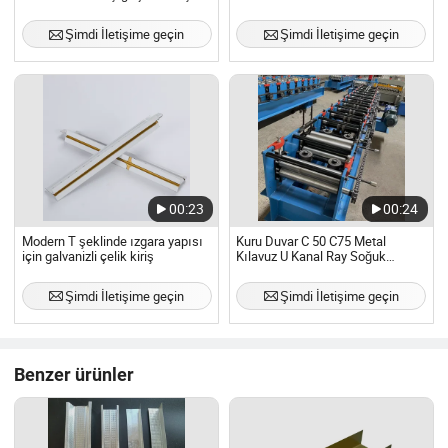
Şimdi İletişime geçin
Şimdi İletişime geçin
00:23
00:24
Modern T şeklinde ızgara yapısı
Kuru Duvar C 50 C75 Metal
için galvanizli çelik kiriş
Kılavuz U Kanal Ray Soğuk
Bükme Rulo Şekillendirme
Makinesi Hafif Çelik Kiriş Üretim
Şimdi İletişime geçin
Şimdi İletişime geçin
Malzemesi Yapım Makinesi
Fabrika Fiyatı
Benzer ürünler