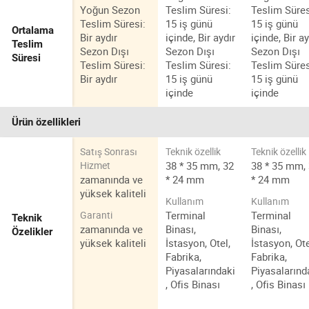
Yoğun Sezon
Teslim Süresi:
Teslim Süres
Teslim Süresi:
15 iş günü
15 iş günü
Ortalama
Bir aydır
içinde, Bir aydır
içinde, Bir ay
Teslim
Sezon Dışı
Sezon Dışı
Sezon Dışı
Süresi
Teslim Süresi:
Teslim Süresi:
Teslim Süres
Bir aydır
15 iş günü
15 iş günü
içinde
içinde
Ürün özellikleri
Satış Sonrası
Teknik özellik
Teknik özellik
38 * 35 mm, 32
38 * 35 mm,
Hizmet
zamanında ve
* 24 mm
* 24 mm
yüksek kaliteli
Kullanım
Kullanım
Terminal
Terminal
Garanti
Teknik
zamanında ve
Binası,
Binası,
Özelikler
yüksek kaliteli
İstasyon, Otel,
İstasyon, Ote
Fabrika,
Fabrika,
Piyasalarındaki
Piyasalarınd
, Ofis Binası
, Ofis Binası