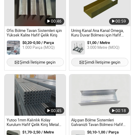
00:46
00:59
Ofis Bölme Tavan Sistemleri için
Urring Kanal Ana Kanal Omega,
Yüksek Kalite Hafif Çelik Kiriş
Kuru Duvar Bölmesi için Hafif
Çelik Kilt, İyi Kalite Galvanizli Alçı
$0,20-0,50 / Parça
$1,00 / Metre
Metal Profili Kuru Duvar Metal
1.000 Parça (MOQ)
3.000 Metre (MOQ)
Dikme/ Ray Tavan Işığı
Şimdi İletişime geçin
Şimdi İletişime geçin
00:45
00:18
Yutoo 1mm Kalınlık Kolay
Alçıpan Bölme Sistemleri
Kurulum Hafif Çelik Kiriş Metal
Galvanizli Tavan Bölmesi Hafif
Dikme Duvar için
Çelik Karkas
$1,70-2,50 / Metre
$0,10-1,00 / Parça