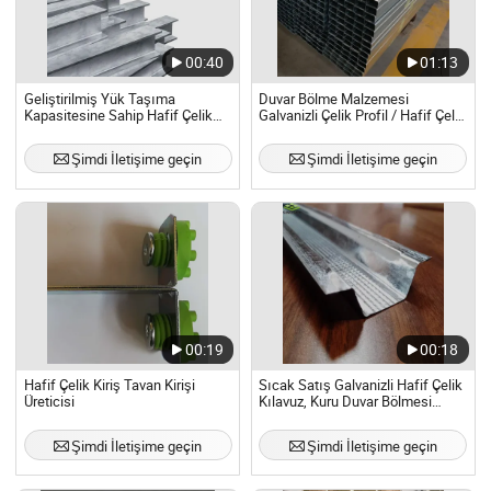
00:40
01:13
Geliştirilmiş Yük Taşıma
Duvar Bölme Malzemesi
Kapasitesine Sahip Hafif Çelik
Galvanizli Çelik Profil / Hafif Çelik
Kelepçeler
Kiriş
Şimdi İletişime geçin
Şimdi İletişime geçin
00:19
00:18
Hafif Çelik Kiriş Tavan Kirişi
Sıcak Satış Galvanizli Hafif Çelik
Üreticisi
Kılavuz, Kuru Duvar Bölmesi
Metal Çelik Profilleri, Dikme ve
Ray
Şimdi İletişime geçin
Şimdi İletişime geçin