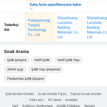
Daha fazla spesifikasyona bakın
Shijiazhuang
Shijiazhuan
Yuxinyuntong(
Luoshilin
Luoshilin
Tianjin)
Tedarikçi
Building
Building
Technology
Adı
Materials Co.,
Materials Co
Co., Ltd
Ltd
Ltd
Sıcak Arama
Çelik Çerçeve
Hafif Çelik
Hafif Çelik Yapı
Zemin Işığı
Çelik Yapı Çerçevesi
Paslanmaz Çelik Çerçeve
Çok Satılan Ürünler
Sıcak Ürünler Fiyatı
Toptan Sıcak Ürünler
Yıldız alıcı
PC Sitesi
Analizler
Zarf
Kullanıcı Sözleşmesi
Gizlilik Politikası
İletişim