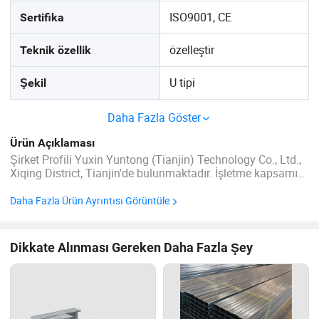
ISO9001, CE
Sertifika
özelleştir
Teknik özellik
U tipi
Şekil
Daha Fazla Göster
Ürün Açıklaması
Şirket Profili Yuxin Yuntong (Tianjin) Technology Co., Ltd.,
Xiqing District, Tianjin'de bulunmaktadır. İşletme kapsamı
pencereler (duvar pencereleri) ve yapı malzemeleri
(galvanize ürünler, Fiberglass ağ ve kontrplak beton kalıp
Daha Fazla Ürün Ayrıntısı Görüntüle
vb.) içerir. Şirketimizin kendi ...
Dikkate Alınması Gereken Daha Fazla Şey