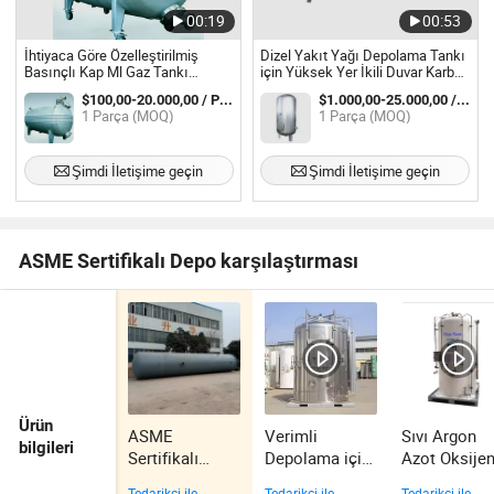
00:19
00:53
İhtiyaca Göre Özelleştirilmiş
Dizel Yakıt Yağı Depolama Tankı
Basınçlı Kap Ml Gaz Tankı
için Yüksek Yer İkili Duvar Karbon
Depolama Tankları
Çelik Kendinden Kapsüllü Dizel
$100,00-20.000,00 / Parça
$1.000,00-25.000,00 / Parça
Palm Yağı Depolama Tankı
1 Parça (MOQ)
1 Parça (MOQ)
Şimdi İletişime geçin
Şimdi İletişime geçin
ASME Sertifikalı Depo karşılaştırması
Ürün
ASME
Verimli
Sıvı Argon
bilgileri
Sertifikalı
Depolama için
Azot Oksije
Karbon Çelik
Yüksek
Büyük Tank
Tedarikçi ile
Tedarikçi ile
Tedarikçi ile