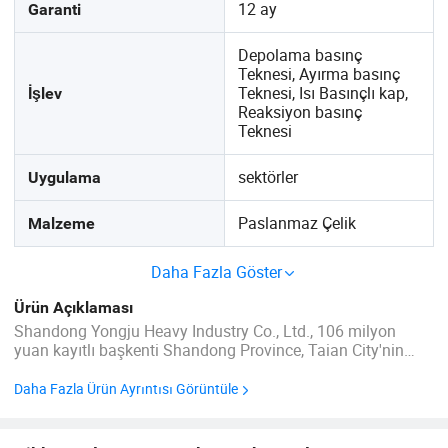
12 ay
Garanti
Depolama basınç
Teknesi, Ayırma basınç
Teknesi, Isı Basınçlı kap,
İşlev
Reaksiyon basınç
Teknesi
sektörler
Uygulama
Paslanmaz Çelik
Malzeme
Daha Fazla Göster
Ürün Açıklaması
Shandong Yongju Heavy Industry Co., Ltd., 106 milyon
yuan kayıtlı başkenti Shandong Province, Taian City'nin
Dóyu Ekonomik Kalkınma bölgesinde yer alır. Şirketin
Taian, Shandong ve Huludao, Liaoning, A1 ve A2 basınçlı
Daha Fazla Ürün Ayrıntısı Görüntüle
tank tasarımı ve üretim vasıflarında iki ana üretim ...