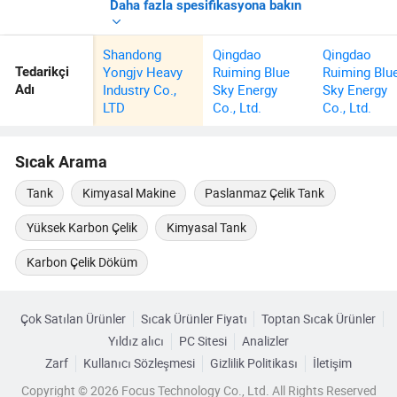
Daha fazla spesifikasyona bakın
Shandong
Qingdao
Qingdao
Yongjv Heavy
Ruiming Blue
Ruiming Blu
Tedarikçi
Industry Co.,
Sky Energy
Sky Energy
Adı
LTD
Co., Ltd.
Co., Ltd.
Sıcak Arama
Tank
Kimyasal Makine
Paslanmaz Çelik Tank
Yüksek Karbon Çelik
Kimyasal Tank
Karbon Çelik Döküm
Çok Satılan Ürünler
Sıcak Ürünler Fiyatı
Toptan Sıcak Ürünler
Yıldız alıcı
PC Sitesi
Analizler
Zarf
Kullanıcı Sözleşmesi
Gizlilik Politikası
İletişim
Copyright © 2026 Focus Technology Co., Ltd. All Rights Reserved