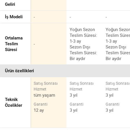
Geliri
-
-
-
İş Modeli
Yoğun Sezon
Yoğun Sezo
Teslim Süresi:
Teslim Süres
Ortalama
1-3 ay
1-3 ay
-
Teslim
Sezon Dışı
Sezon Dışı
Süresi
Teslim Süresi:
Teslim Süres
Bir aydır
Bir aydır
Ürün özellikleri
Satış Sonrası
Satış Sonrası
Satış Sonrası
Hizmet
Hizmet
Hizmet
tüm yaşam
3 yıl
3 yıl
Teknik
Garanti
Garanti
Garanti
Özelikler
12 ay
3 yıl
3 yıl