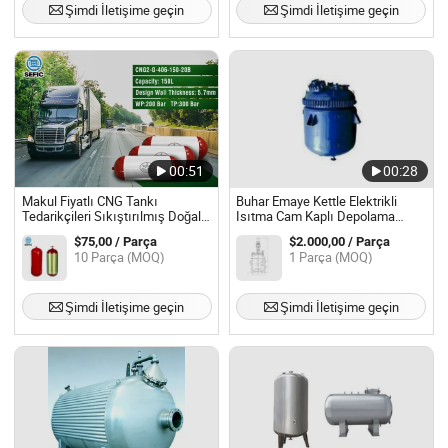
Şimdi İletişime geçin
Şimdi İletişime geçin
00:51
00:28
Makul Fiyatlı CNG Tankı
Buhar Emaye Kettle Elektrikli
Tedarikçileri Sıkıştırılmış Doğal
Isıtma Cam Kaplı Depolama
Gaz Depolama Tankı
Tankı Emaye
$75,00 / Parça
$2.000,00 / Parça
10 Parça (MOQ)
1 Parça (MOQ)
Şimdi İletişime geçin
Şimdi İletişime geçin