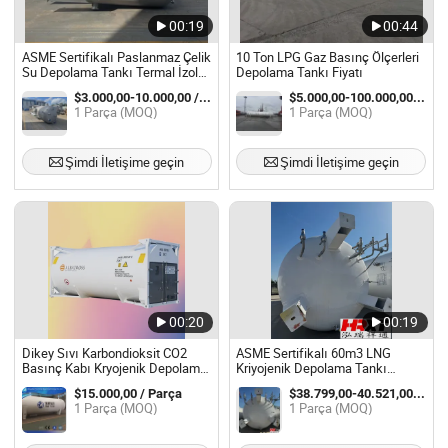
00:19
00:44
ASME Sertifikalı Paslanmaz Çelik
10 Ton LPG Gaz Basınç Ölçerleri
Su Depolama Tankı Termal İzole
Depolama Tankı Fiyatı
Su Tankları
$3.000,00-10.000,00 / Parça
$5.000,00-100.000,00 / Parça
1 Parça (MOQ)
1 Parça (MOQ)
Şimdi İletişime geçin
Şimdi İletişime geçin
00:20
00:19
Dikey Sıvı Karbondioksit CO2
ASME Sertifikalı 60m3 LNG
Basınç Kabı Kryojenik Depolama
Kriyojenik Depolama Tankı
Tankı
Endüstriyel Gaz Tedariki için
$15.000,00 / Parça
$38.799,00-40.521,00 / Parça
1 Parça (MOQ)
1 Parça (MOQ)