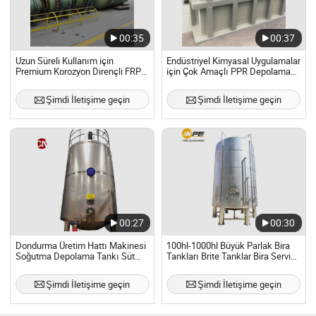
00:35
00:37
Uzun Süreli Kullanım için
Endüstriyel Kimyasal Uygulamalar
Premium Korozyon Dirençli FRP
için Çok Amaçlı PPR Depolama
Depolama Tankı
Tankı
Şimdi İletişime geçin
Şimdi İletişime geçin
00:27
00:30
Dondurma Üretim Hattı Makinesi
100hl-1000hl Büyük Parlak Bira
Soğutma Depolama Tankı Süt
Tankları Brite Tanklar Bira Servis
Depolama Paslanmaz Çelik
Tankı Lagering Tankı Paslanmaz
Tanklar 500L Olgunlaştırma
Çelik Depolama Tankları Büyük
Şimdi İletişime geçin
Şimdi İletişime geçin
Tankı
Özelleştirilmiş Paslanmaz Çelik
Tank Parlak Tank