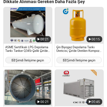
Dikkate Alınması Gereken Daha Fazla Şey
00:21
00:15
ASME Sertifikalı LPG Depolama
Çin Biyogaz Depolama Tankı
Tankı Tanker Q345r Çelik Çin'de
Üreticisi, Çin'de Üretilen Kompozit
Üretilmiştir, Akaryakıt İstasyonu
Malzemeden Yapılmış Depolama
için
Tankı Satışı
Şimdi İletişime geçin
Şimdi İletişime geçin
00:21
00:45