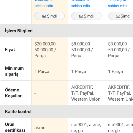
Tohum Silo
Vakumlu Çok
Mikrobulk
sohbet edin
sohbet edin
sohbet edin
Depolama
Katmanlı
Tank
Tankı Kimyasal
Mikro Hacim
Şimdi
Şimdi
Şimdi
Kullanım için
Tankı
İletişime geçin
İletişime geçin
İletişime geç
İşlem Bilgileri
$20.000,00-
$8.000,00-
$8.000,00-
50.000,00 /
50.000,00 /
50.000,00 /
Fiyat
Parça
Parça
Parça
Minimum
1 Parça
1 Parça
1 Parça
sipariş
AKREDITIF,
AKREDITIF,
Ödeme
-
T/T, PayPal,
T/T, PayPal,
Koşulları
Western Union
Western Uni
Kalite kontrol
iso9001, asme,
iso9001, as
Ürün
asme
ce, gb
ce, gb
sertifikası