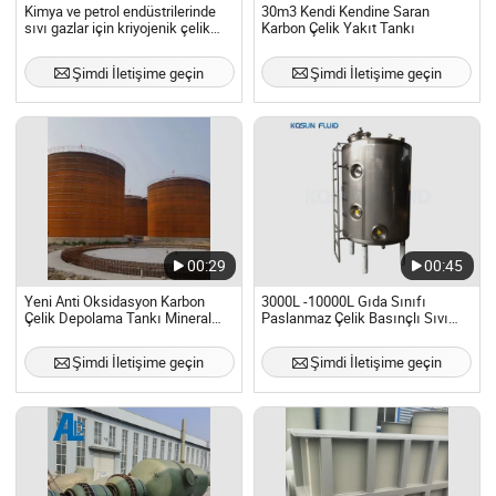
Kimya ve petrol endüstrilerinde
30m3 Kendi Kendine Saran
sıvı gazlar için kriyojenik çelik
Karbon Çelik Yakıt Tankı
depolama tankı
Şimdi İletişime geçin
Şimdi İletişime geçin
00:29
00:45
Yeni Anti Oksidasyon Karbon
3000L -10000L Gıda Sınıfı
Çelik Depolama Tankı Mineral
Paslanmaz Çelik Basınçlı Sıvı
Yağ Rafinerisi için Standart Dışı
Sıcak Su Depolama Tankı
Metal Konteyner
Şimdi İletişime geçin
Şimdi İletişime geçin