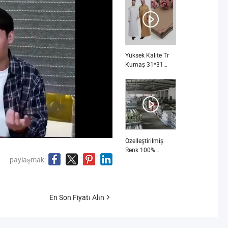
Kaşmir Kumaş
İngiliz Kenarları ile
nedir
Yüksek Kalite Tr
Kumaş 31*31
98*70 Yaz Tr İkili
Kumaşlar nedir
Özelleştirilmiş
Renk 100%
Polyester
paylaşmak:
Başörtüsü Nida
Jilbab Kumaşı
Dubai Abaya
Kumaşı Kumaş
En Son Fiyatı Alın
nedir