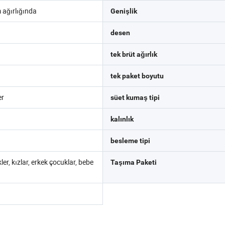
 ağırlığında
Genişlik
desen
tek brüt ağırlık
tek paket boyutu
er
süet kumaş tipi
kalınlık
besleme tipi
ler, kızlar, erkek çocuklar, bebe
Taşıma Paketi