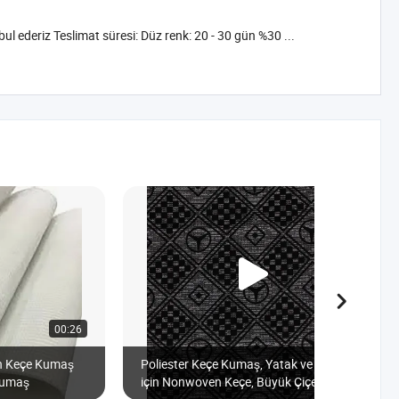
l ederiz Teslimat süresi: Düz renk: 20 - 30 gün %30 ...
00:26
00:45
en Keçe Kumaş
Poliester Keçe Kumaş, Yatak ve Kanepe
Kumaş
için Nonwoven Keçe, Büyük Çiçek Desenli