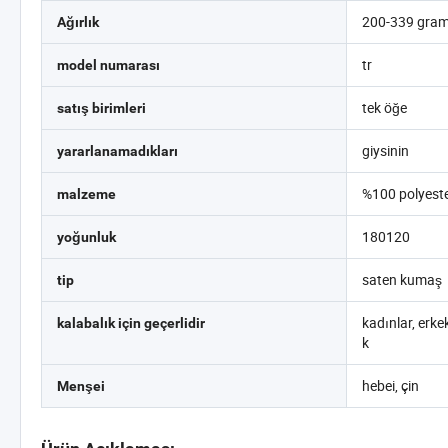
200-339 gram
Ağırlık
tr
model numarası
tek öğe
satış birimleri
giysinin
yararlanamadıkları
%100 polyest
malzeme
180120
yoğunluk
saten kumaş
tip
kadınlar, erkek
kalabalık için geçerlidir
k
hebei, çin
Menşei