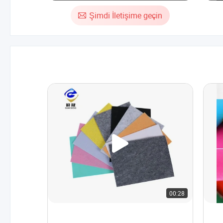
Kalın Keçe Levhaları Yün Karışımı Keçe
Ku
Levhaları El Yapımı için
Şimdi İletişime geçin
00:28