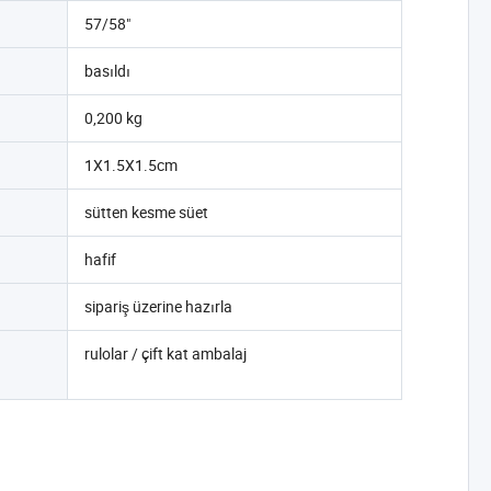
57/58"
basıldı
0,200 kg
1X1.5X1.5cm
sütten kesme süet
hafif
sipariş üzerine hazırla
rulolar / çift kat ambalaj