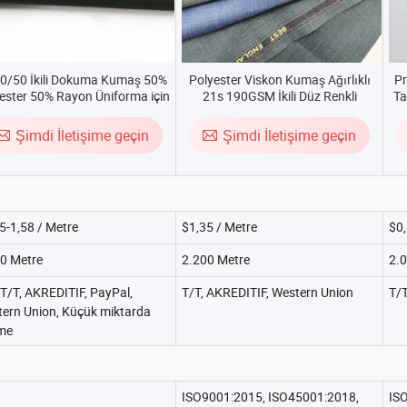
50/50 İkili Dokuma Kumaş 50%
Polyester Viskon Kumaş Ağırlıklı
Pr
ester 50% Rayon Üniforma için
21s 190GSM İkili Düz Renkli
Ta
Kumaş
Şimdi İletişime geçin
Şimdi İletişime geçin
5-1,58 / Metre
$1,35 / Metre
$0,
0 Metre
2.200 Metre
2.
 T/T, AKREDITIF, PayPal,
T/T, AKREDITIF, Western Union
T/T
ern Union, Küçük miktarda
me
ISO9001:2015, ISO45001:2018,
IS