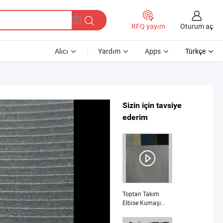
Oturum aç
RFQ yayım
Alıcı
Yardım
Apps
Türkçe
Sizin için tavsiye
ederim
Toptan Takım
Elbise Kumaşı
Erkek Takım Elbise
Malzemeleri