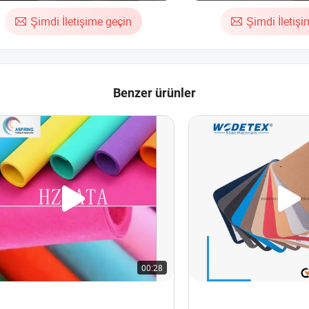
maş
Şimdi İletişime geçin
Şimdi İletiş
Benzer ürünler
00:28