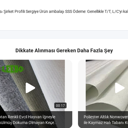
Şirket Profili Sergiye Ürün ambalajı SSS Ödeme: Genellikle T/T, L/C'yi kabu
Dikkate Alınması Gereken Daha Fazla Şey
00:17
tan Renkli Evcil Hayvan İğneyle
Poliester Altlık Nonwov
külmüş Dokuma Olmayan Keçe
ile Kaymaz Halı Tabanı 