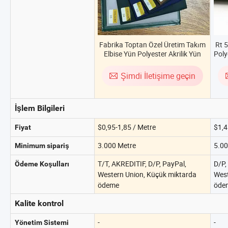
Fabrika Toptan Özel Üretim Takım
Rt 
Elbise Yün Polyester Akrilik Yün
Poly
Karışımı Keçe Kumaş
Şimdi İletişime geçin
İşlem Bilgileri
$0,95-1,85 / Metre
$1,4
Fiyat
3.000 Metre
5.00
Minimum sipariş
T/T, AKREDITIF, D/P, PayPal,
D/P,
Ödeme Koşulları
Western Union, Küçük miktarda
West
ödeme
öde
Kalite kontrol
-
-
Yönetim Sistemi