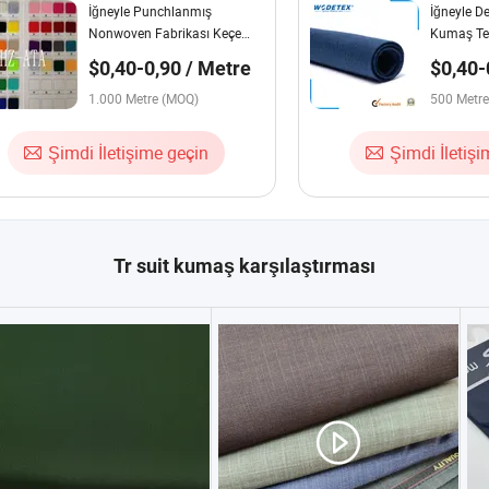
İğneyle Punchlanmış
İğneyle D
Nonwoven Fabrikası Keçe
Kumaş Ted
Kumaşı
Keçe Kum
$0,40-0,90 / Metre
$0,40-
1.000 Metre (MOQ)
500 Metr
Şimdi İletişime geçin
Şimdi İletiş
Tr suit kumaş karşılaştırması