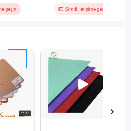
Kumaş
ime geçin
Şimdi İletişime geçin
00:24
00:29