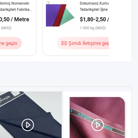
elinmiş Nonwoven
Dokumasız Kumaş
arikçileri Fabrika
Tedarikçileri İğne Delikli 100%
aşı
Polyester Dokumasız Fabrika
0,50 / Metre
$1,80-2,50 / kg
Keçe Kumaş
e (MOQ)
1.000 kg (MOQ)
ime geçin
Şimdi İletişime geçin