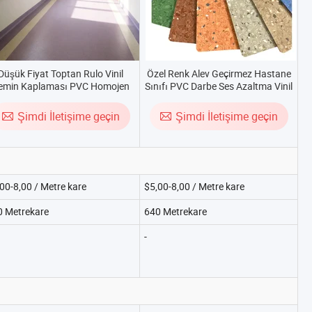
Düşük Fiyat Toptan Rulo Vinil
Özel Renk Alev Geçirmez Hastane
emin Kaplaması PVC Homojen
Sınıfı PVC Darbe Ses Azaltma Vinil
nil Hastane Zemin Kaplama Rulo
Zemin Kaplaması
Fiyatı
Şimdi İletişime geçin
Şimdi İletişime geçin
00-8,00 / Metre kare
$5,00-8,00 / Metre kare
0 Metrekare
640 Metrekare
-