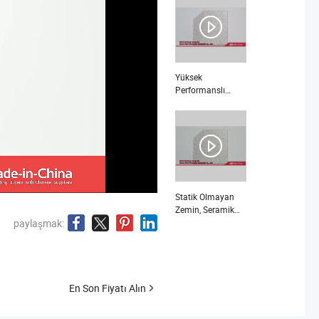
Sementolu Erişim
Zemin Sistemi
Televizyon Yayın
Merkezleri için
nedir
Yüksek
Performanslı
Çimento Tabanlı
Yükseltilmiş
Erişim Zemin
Panelleri Hassas
Optik Alet Üretim
Atölyesi için nedir
Statik Olmayan
Zemin, Seramik
Statik Olmayan
paylaşmak:
Zemin,
Yükseltilmiş
Zemin nedir
En Son Fiyatı Alın