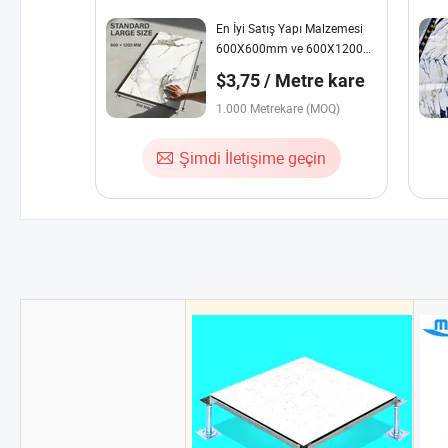
En İyi Satış Yapı Malzemesi
600X600mm ve 600X1200
Parlak Mermer Seramik Duvar
$3,75 / Metre kare
Karosu ve Porselen Zemin
Karosu
1.000 Metrekare (MOQ)
Şimdi İletişime geçin