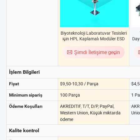
Biyoteknoloji Laboratuvar Tesisleri
için HPL Kaplamalı Modüler ESD
Daya
Temiz Oda Yükseltilmiş Zemin
Y
Karoları
Şimdi İletişime geçin
İşlem Bilgileri
$9,50-10,30 / Parça
$4,5
Fiyat
100 Parça
1 Pa
Minimum sipariş
AKREDITIF, T/T, D/P, PayPal,
AKRE
Ödeme Koşulları
Western Union, Küçük miktarda
Uni
ödeme
Kalite kontrol