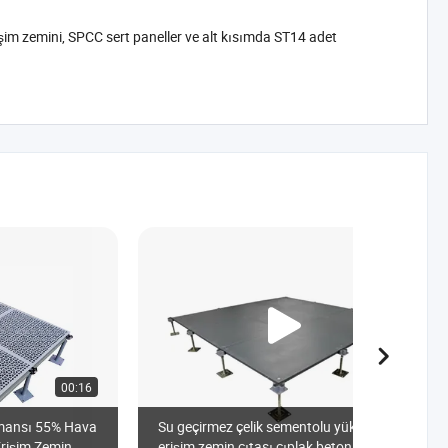
zemini, SPCC sert paneller ve alt kısımda ST14 adet
00:16
01:31
rmansı 55% Hava
Su geçirmez çelik sementolu yükseltilmiş
 Erişim Zemin
erişim zemin çıtası çıplak beton panel