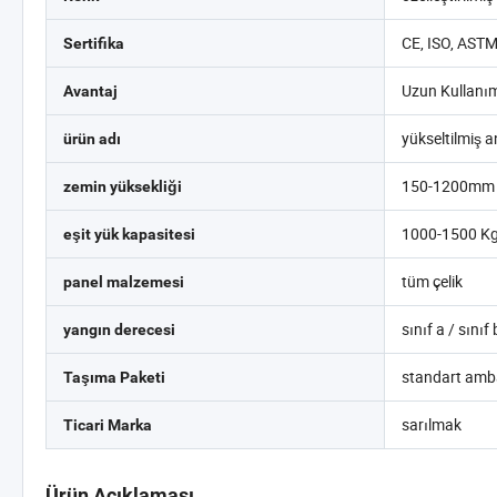
CE, ISO, AST
Sertifika
Uzun Kullanı
Avantaj
yükseltilmiş a
ürün adı
150-1200mm ve
zemin yüksekliği
1000-1500 K
eşit yük kapasitesi
tüm çelik
panel malzemesi
sınıf a / sınıf 
yangın derecesi
standart ambal
Taşıma Paketi
sarılmak
Ticari Marka
Ürün Açıklaması