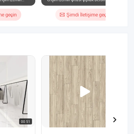
döşeme karoları
ime geçin
Şimdi İletişime geçin
00:51
00:28