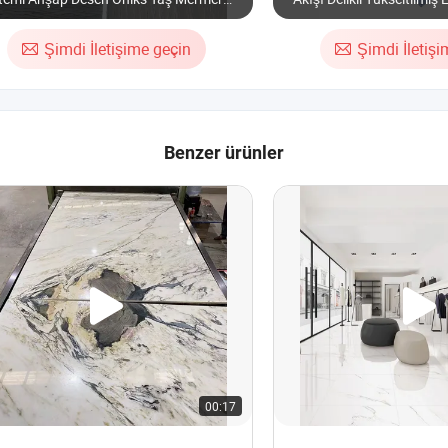
eni Vinil Zemin Karosu
Karosu Tıbbi
Şimdi İletişime geçin
Şimdi İletiş
Benzer ürünler
00:17