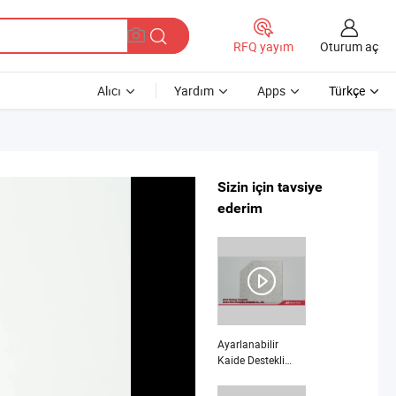
Oturum aç
RFQ yayım
Alıcı
Yardım
Apps
Türkçe
Sizin için tavsiye
ederim
Ayarlanabilir
Kaide Destekli
Yüksek Yük
Taşıyan