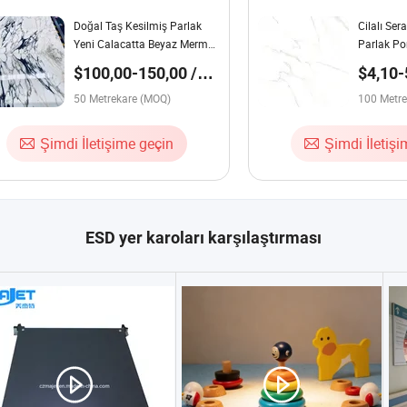
Doğal Taş Kesilmiş Parlak
Cilalı Se
Yeni Calacatta Beyaz Mermer
Parlak Po
Masa Üstü / Tezgah Üstü
Karosu
$100,00-150,00 /
$4,10-
Duvar Karoları Levha Karoları
Metre kare
kare
Zemin Karoları
50 Metrekare (MOQ)
100 Metr
Şimdi İletişime geçin
Şimdi İletiş
ESD yer karoları karşılaştırması