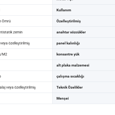
M
Kullanım
m Ömrü
Özelleştirilmiş
ntistatik zemin
anahtar sözcükler
ya özelleştirilmiş
panel kalınlığı
g/M2
konsantre yük
alt plaka malzemesi
b
çalışma sıcaklığı
aj veya özelleştirilmiş
Teknik Özelikler
Menşei