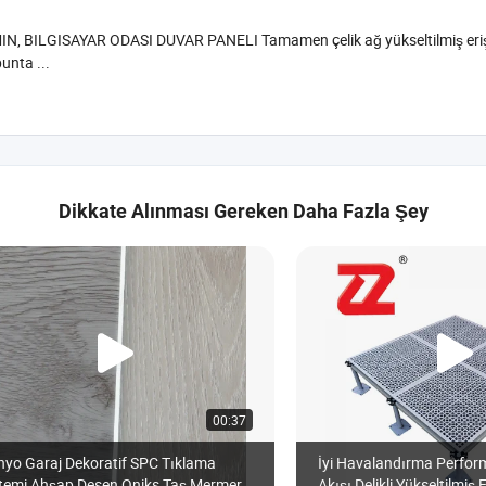
 BILGISAYAR ODASI DUVAR PANELI Tamamen çelik ağ yükseltilmiş erişim 
unta ...
Dikkate Alınması Gereken Daha Fazla Şey
00:37
yo Garaj Dekoratif SPC Tıklama
İyi Havalandırma Perfo
stemi Ahşap Desen Oniks Taş Mermer
Akışı Delikli Yükseltilmiş