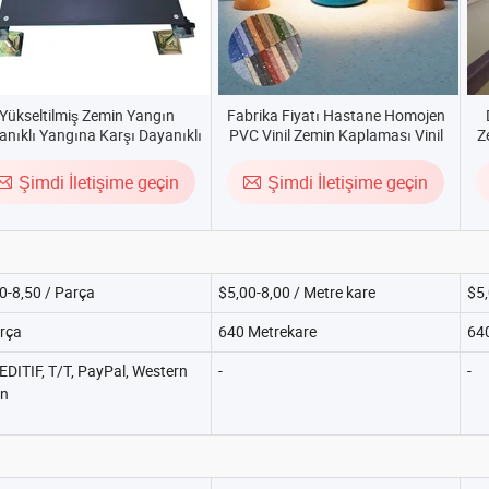
Yükseltilmiş Zemin Yangın
Fabrika Fiyatı Hastane Homojen
nıklı Yangına Karşı Dayanıklı
PVC Vinil Zemin Kaplaması Vinil
Z
ükseltilmiş Zemin Sistemleri
Zemin Kaplaması Ticari Rulolar
Vi
Şimdi İletişime geçin
Şimdi İletişime geçin
0-8,50 / Parça
$5,00-8,00 / Metre kare
$5,
rça
640 Metrekare
64
DITIF, T/T, PayPal, Western
-
-
on