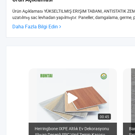
Ürün Açıklaması YÜKSELTILMIŞ ERIŞIM TABANI, ANTISTATIK ZEMIN,
uzatılmış sac levhadan yapılmıştır. Paneller; damgalama, germe, p
Daha Fazla Bilgi Edin
00:45
Herringbone IXPE Altlık Ev Dekorasyonu
Ban
Ahşap Desenli SPC Vinil Zemin Karosu
Si