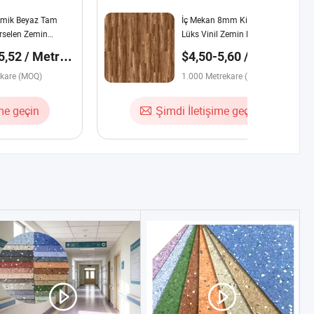
ramik Beyaz Tam
İç Mekan 8mm Kilitli PVC
rselen Zemin
Lüks Vinil Zemin Karoları
5,52 / Metre
$4,50-5,60 / Metre
kare
ekare (MOQ)
1.000 Metrekare (MOQ)
ime geçin
Şimdi İletişime geçin