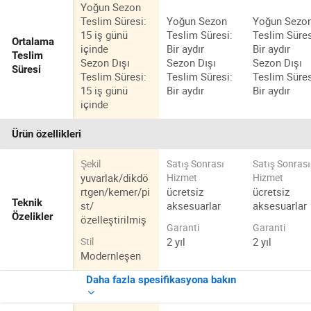
Yoğun Sezon
Teslim Süresi:
Yoğun Sezon
Yoğun Sezo
15 iş günü
Teslim Süresi:
Teslim Süres
Ortalama
içinde
Bir aydır
Bir aydır
Teslim
Sezon Dışı
Sezon Dışı
Sezon Dışı
Süresi
Teslim Süresi:
Teslim Süresi:
Teslim Süres
15 iş günü
Bir aydır
Bir aydır
içinde
Ürün özellikleri
Şekil
Satış Sonrası
Satış Sonrası
yuvarlak/dikdö
Hizmet
Hizmet
rtgen/kemer/pi
ücretsiz
ücretsiz
Teknik
st/
aksesuarlar
aksesuarlar
Özelikler
özelleştirilmiş
Garanti
Garanti
2 yıl
2 yıl
Stil
Modernleşen
Daha fazla spesifikasyona bakın