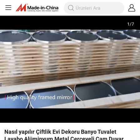
1
/
7
Nasıl yapılır Çiftlik Evi Dekoru Banyo Tuvalet
Lavabo Alüminyum Metal Çerçeveli Cam Duvar