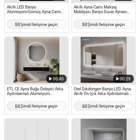
Akıllı LED Banyo
Akıllı Ayna Camı Makyaj
Alüminyum/Gümüş Ayna Camı
Mobilyası Banyo Duvar Aynası
Makya Tabloları Duvar Aynası
LED ile
Işıklarla
Şimdi İletişime geçin
Şimdi İletişime geçin
00:40
00:29
ETL CE Ayna Buğu Önleyici Arka
Otel Dikdörtgen Banyo LED Ayna
Aydınlatmalı Alüminyum
Akıllı Ön Işık Arka Aydınlatmalı
Çerçeveli Akıllı LED Banyo Duvar
Makyaj Kozmetik Anti-Buhar
Aynası
Bluetooth Temperli Cam Duvar
Şimdi İletişime geçin
Şimdi İletişime geçin
Aynası Mobilya Ev Dekoru Makyaj
Masası