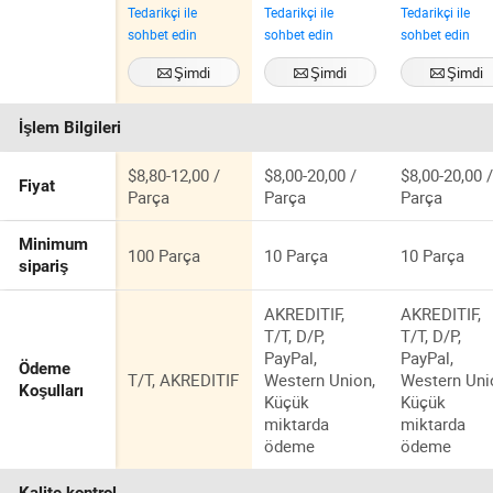
Tedarikçi ile
Tedarikçi ile
Tedarikçi ile
Alüminyum
Zarifçe
Dekorasyon
sohbet edin
sohbet edin
sohbet edin
Metal
Yükseltin
için İdeal
Çerçeveli Cam
Şimdi
Şimdi
Şimdi
Duvar Aynası
İletişime geçin
İletişime geçin
İletişime geç
İşlem Bilgileri
$8,80-12,00 /
$8,00-20,00 /
$8,00-20,00 
Fiyat
Parça
Parça
Parça
Minimum
100 Parça
10 Parça
10 Parça
sipariş
AKREDITIF,
AKREDITIF,
T/T, D/P,
T/T, D/P,
PayPal,
PayPal,
Ödeme
T/T, AKREDITIF
Western Union,
Western Uni
Koşulları
Küçük
Küçük
miktarda
miktarda
ödeme
ödeme