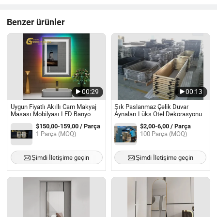
Benzer ürünler
00:29
00:13
Uygun Fiyatlı Akıllı Cam Makyaj
Şık Paslanmaz Çelik Duvar
Masası Mobilyası LED Banyo
Aynaları Lüks Otel Dekorasyonu
Duvar Aynası Işıkları ile
için
$150,00-159,00 / Parça
$2,00-6,00 / Parça
1 Parça (MOQ)
100 Parça (MOQ)
Şimdi İletişime geçin
Şimdi İletişime geçin