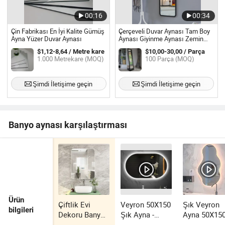
00:16
00:34
Çin Fabrikası En İyi Kalite Gümüş
Çerçeveli Duvar Aynası Tam Boy
Ayna Yüzer Duvar Aynası
Aynası Giyinme Aynası Zemin
Boy Aynası Ayakta Duran Aynası
$1,12-8,64 / Metre kare
$10,00-30,00 / Parça
1.000 Metrekare (MOQ)
100 Parça (MOQ)
Şimdi İletişime geçin
Şimdi İletişime geçin
Banyo aynası karşılaştırması
Ürün
Çiftlik Evi
Veyron 50X150
Şık Veyron
bilgileri
Dekoru Banyo
Şık Ayna -
Ayna 50X150
Tuvalet Lavabo
Mekânınızı
Modern Ev