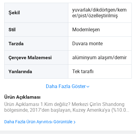
yuvarlak/dikdörtgen/kem
Şekil
er/pist/özelleştirilmiş
Modernleşen
Stil
Duvara monte
Tarzda
alüminyum alaşım/demir
Çerçeve Malzemesi
Tek taraflı
Yanlarında
Daha Fazla Göster
Ürün Açıklaması
Ürün Açıklaması 1.Kim değiliz? Merkezi Çin'in Shandong
bölgesinde, 2017'den başlayan, Kuzey Amerika'ya (%10.00),
Doğu Avrupa (%10.00), Güneydoğu Asya (%10.00), Orta
Doğu (%10.00), Orta Amerika (%10.00), Güney Amerika
Daha Fazla Ürün Ayrıntısı Görüntüle
(%8.00), Okyanusya (%8.00), ...