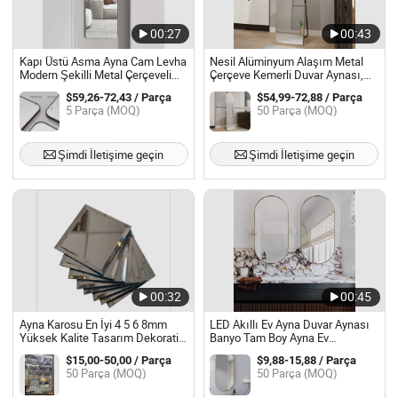
00:27
00:43
Kapı Üstü Asma Ayna Cam Levha
Nesil Alüminyum Alaşım Metal
Modern Şekilli Metal Çerçeveli
Çerçeve Kemerli Duvar Aynası,
Tam Boy Duş Banyo Duvar
Banyo Makyaj Aynası, Yatak
$59,26-72,43 / Parça
$54,99-72,88 / Parça
Aynası
Odası Portresi, Dekoratif Ayna
5 Parça (MOQ)
50 Parça (MOQ)
Şimdi İletişime geçin
Şimdi İletişime geçin
00:32
00:45
Ayna Karosu En İyi 4 5 6 8mm
LED Akıllı Ev Ayna Duvar Aynası
Yüksek Kalite Tasarım Dekoratif
Banyo Tam Boy Ayna Ev
Duvar Aynası Elmas Ayna
Dekorasyonu Bluetooth Makyaj
$15,00-50,00 / Parça
$9,88-15,88 / Parça
Fabrikası Çin
Aynası Cam Ayna
50 Parça (MOQ)
50 Parça (MOQ)