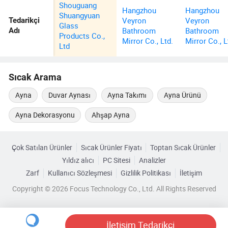
Shouguang
Hangzhou
Hangzhou
Shuangyuan
Veyron
Veyron
Tedarikçi
Glass
Bathroom
Bathroom
Adı
Products Co.,
Mirror Co., Ltd.
Mirror Co., L
Ltd
Sıcak Arama
Ayna
Duvar Aynası
Ayna Takımı
Ayna Ürünü
Ayna Dekorasyonu
Ahşap Ayna
Çok Satılan Ürünler
Sıcak Ürünler Fiyatı
Toptan Sıcak Ürünler
Yıldız alıcı
PC Sitesi
Analizler
Zarf
Kullanıcı Sözleşmesi
Gizlilik Politikası
İletişim
Copyright © 2026 Focus Technology Co., Ltd. All Rights Reserved
İletişim Tedarikçi