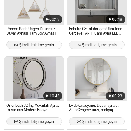
00:19
00:48
Phnom Penh Üçgen Düzensiz
Fabrika CE Dikdörtgen Ultra İnce
Duvar Aynası Tam Boy Aynası
Çerçeveli Akıllı Cam Ayna LED
Banyo Duvar Aynası
Şimdi İletişime geçin
Şimdi İletişime geçin
10:43
00:23
Ortonbath 32 İnç Yuvarlak Ayna,
Ev dekorasyonu, Duvar aynası,
Duvar için Modern Banyo
Altın Çerçeve tarzı, makyaj
Aynaları, Çiftlik Evi Aynası Metal
aynası Gümüş Cam Banyo
Çerçeveli Yuvarlak Ayna, Daire
aynaları
Şimdi İletişime geçin
Şimdi İletişime geçin
Ayna Banyo Tezgah Aynası Duvar
Aynaları