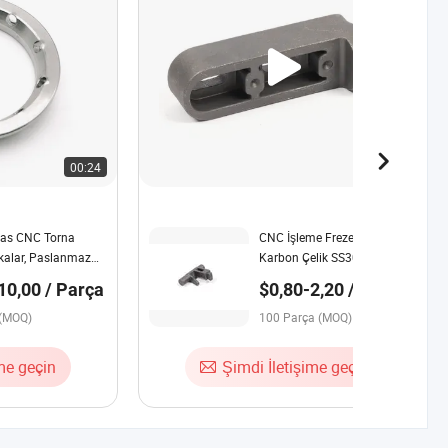
00:24
00:26
sas CNC Torna
CNC İşleme Freze Parçası
kalar, Paslanmaz
Karbon Çelik SS304 316
alar, Karbon Çelik
10,00 / Parça
$0,80-2,20 / Parça
 (MOQ)
100 Parça (MOQ)
ime geçin
Şimdi İletişime geçin