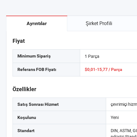
Şirket Profili
Ayrıntılar
Fiyat
1 Parça
Minimum Sipariş
Referans FOB Fiyatı
$0,01-15,77 / Parça
Özellikler
çevrimiçi hiz
Satış Sonrası Hizmet
Yeni
Koşulunu
DIN, ASTM, GO
Standart
ndüstri Stand