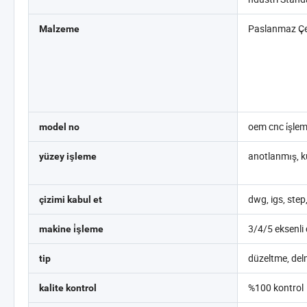
Paslanmaz Çe
Malzeme
oem cnc i̇şle
model no
anotlanmış, k
yüzey işleme
dwg, igs, step
çizimi kabul et
3/4/5 eksenli
makine i̇şleme
düzeltme, delm
tip
%100 kontrol
kalite kontrol