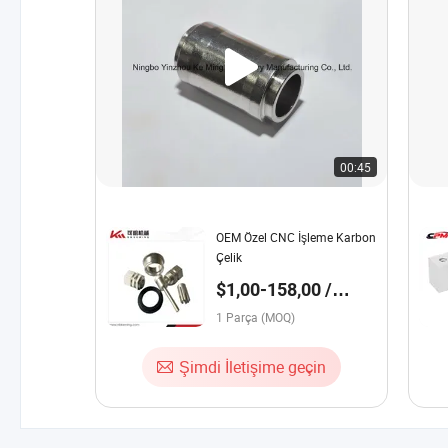
00:45
OEM Özel CNC İşleme Karbon
Çelik
$1,00-158,00 /
Parça
1 Parça (MOQ)
Şimdi İletişime geçin