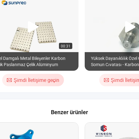
00:31
l Damgalı Metal Bileşenler Karbon
Yüksek Dayanıklılık Öze
lik Paslanmaz Çelik Alüminyum
Somun Cıvatası - Karbon Ç
8.8, 10.9, 12.9
Şimdi İletişime geçin
Şimdi İletiş
Benzer ürünler