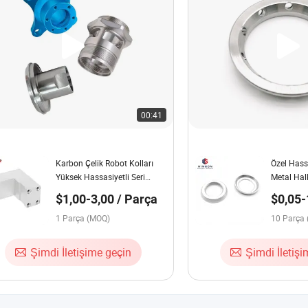
00:41
Karbon Çelik Robot Kolları
Özel Has
Yüksek Hassasiyetli Seri
Metal Hal
Üretim CNC İşlenmiş Parça
Çelik Halk
$1,00-3,00 / Parça
$0,05-
Galvanizli
1 Parça (MOQ)
10 Parça
Şimdi İletişime geçin
Şimdi İletiş