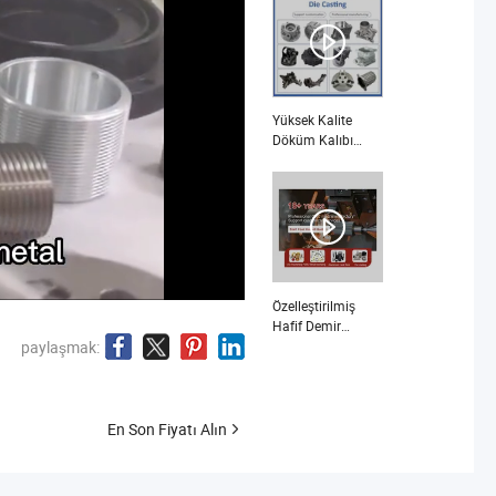
Sac Metal Lazer
Kesim Bükme
Kasa Konut nedir
Yüksek Kalite
Döküm Kalıbı
Dökümhane
Hassas
Alüminyum Çinko
Döküm Parçaları
nedir
Özelleştirilmiş
Hafif Demir
Döküm Parçaları
paylaşmak:
Dolap Lamba
Tutucu Montaj
Hizmetleri nedir
En Son Fiyatı Alın