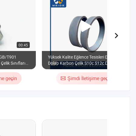
00:45
00:21
l GB/T901
Yüksek Kalite Eğlence Tesisleri Dönme
elik Sınıfları
Dolap Karbon Çelik S10c S12c Dövme
Halka Çelik Ss400 Hafif Çelik
ime geçin
Şimdi İletişime geçin