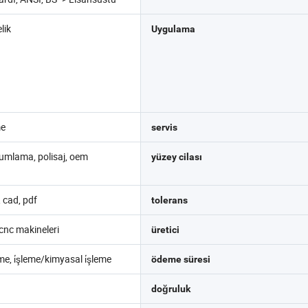
lik
Uygulama
me
servis
umlama, polisaj, oem
yüzey cilası
, cad, pdf
tolerans
 cnc makineleri
üretici
e, i̇şleme/kimyasal i̇şleme
ödeme süresi
doğruluk