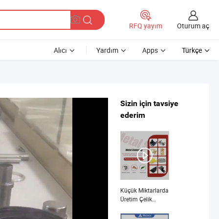
Oturum aç
RFQ yayım
Alıcı
Yardım
Apps
Türkçe
Sizin için tavsiye
ederim
Küçük Miktarlarda
Üretim Çelik
Paslanmaz Çelik
Alüminyum Pirinç