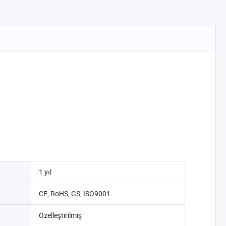
1 yıl
CE, RoHS, GS, ISO9001
Özelleştirilmiş