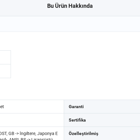
Bu Ürün Hakkında
met
Garanti
Sertifika
ST, GB -> İngiltere, Japonya E
Özelleştirilmiş
ardı, ANSI, BS -> Lisansüstü