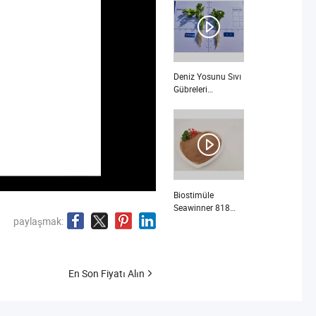
Nötr nedir
Deniz Yosunu Sıvı
Gübreleri
Köklenme İçin
nedir
Biostimüle
Seawinner 818
Yüksek Miktarda
paylaşmak:
Saf Deniz Yosunu
Ekstresi nedir
En Son Fiyatı Alın