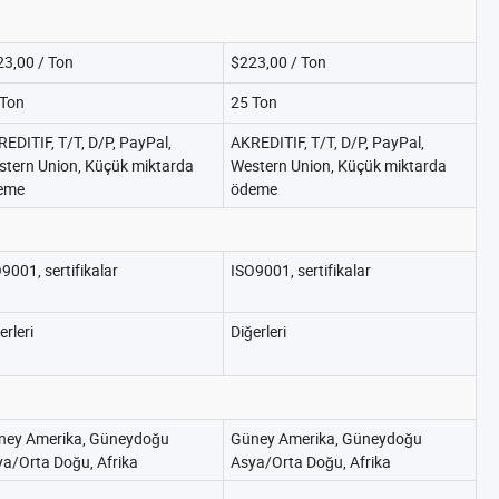
3,00 / Ton
$223,00 / Ton
 Ton
25 Ton
EDITIF, T/T, D/P, PayPal,
AKREDITIF, T/T, D/P, PayPal,
stern Union, Küçük miktarda
Western Union, Küçük miktarda
eme
ödeme
9001, sertifikalar
ISO9001, sertifikalar
erleri
Diğerleri
ney Amerika, Güneydoğu
Güney Amerika, Güneydoğu
a/Orta Doğu, Afrika
Asya/Orta Doğu, Afrika