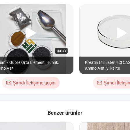
00:33
anik Gübre Orta Element, Humik,
Kreatin Etil Ester HCl C
ino Asit
Amino Asit İyi kalite
Şimdi İletişime geçin
Şimdi İletiş
Benzer ürünler