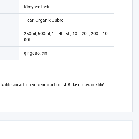
Kimyasal asit
Ticari Organik Gübre
250ml, 500ml, 1L, 4L, 5L, 10L, 20L, 200L, 10
00L
qingdao, çin
litesini artırın ve verimi artırın. 4.Bitkisel dayanıklılığı