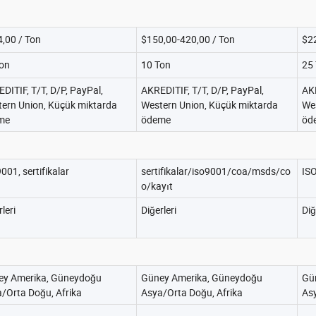
,00 / Ton
$150,00-420,00 / Ton
$22
on
10 Ton
25
DITIF, T/T, D/P, PayPal,
AKREDITIF, T/T, D/P, PayPal,
AKR
ern Union, Küçük miktarda
Western Union, Küçük miktarda
We
me
ödeme
öd
001, sertifikalar
sertifikalar/iso9001/coa/msds/co
ISO
o/kayıt
leri
Diğerleri
Diğ
ey Amerika, Güneydoğu
Güney Amerika, Güneydoğu
Gü
/Orta Doğu, Afrika
Asya/Orta Doğu, Afrika
Asy