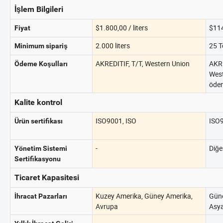
İşlem Bilgileri
$1.800,00 / liters
$114
Fiyat
2.000 liters
25 T
Minimum sipariş
AKREDITIF, T/T, Western Union
AKRE
Ödeme Koşulları
West
öde
Kalite kontrol
ISO9001, ISO
ISO9
Ürün sertifikası
-
Diğer
Yönetim Sistemi
Sertifikasyonu
Ticaret Kapasitesi
Kuzey Amerika, Güney Amerika,
Gün
İhracat Pazarları
Avrupa
Asya