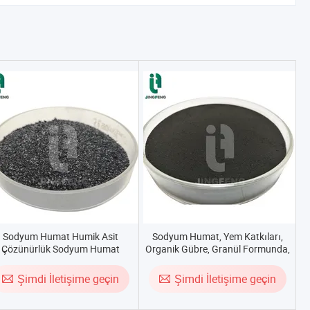
Sodyum Humat Humik Asit
Sodyum Humat, Yem Katkıları,
Çözünürlük Sodyum Humat
Organik Gübre, Granül Formunda,
yvan Yemi Takviyesi Humik Asit
Suda Çözünebilen Sodyum Humat
Şimdi İletişime geçin
Şimdi İletişime geçin