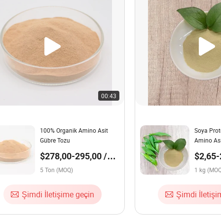
00:43
100% Organik Amino Asit
Soya Prote
Gübre Tozu
Amino Asi
Amino As
$278,00-295,00 /
$2,65-
Serbest A
Ton
5 Ton (MOQ)
1 kg (MO
Şimdi İletişime geçin
Şimdi İletiş