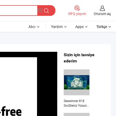
Oturum aç
RFQ yayım
Alıcı
Yardım
Apps
Türkçe
Sizin için tavsiye
ederim
Seawinner 818
Sıvı|Deniz Yosunu
Ekstresi|Amino
Asitler|Neredeyse