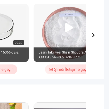
00:30
AS 15366-32-2
Besin Takviyesi Glisin Glipudra Amino
Asit CAS 56-40-6 Gıda Sınıfı
ime geçin
Şimdi İletişime geçin