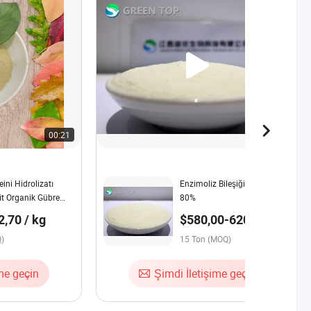
00:21
00:34
ini Hidrolizatı
Enzimoliz Bileşiği Amino Asit
t Organik Gübre
80%
it 80% Yüksek
2,70 / kg
$580,00-620,00 /
mino Asit
Ton
Q)
15 Ton (MOQ)
ime geçin
Şimdi İletişime geçin