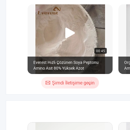
00:45
Everest Hızlı Çözünen Soya Peptonu
Org
Amino Asit 80% Yüksek Azot
Am
Şimdi İletişime geçin