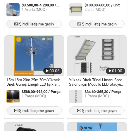
Aydınlatma IP66 Dış Mekan LED
$3.500,00-4.200,00 / Ayarla
$100,00-600,00 / unit
Stadyum Aydınlatması
1 Ayarla (MOQ)
2 unit (MOQ)
Şimdi İletişime geçin
Şimdi İletişime geçin
00:06
01:00
15m 18m 20m 25m 30m Yüksek
Yüksek Direk Tünel Limanı Spor
Direk Güneş Enerjili LED Işıklar
Salonu için Modüllü LED Stadyum
ile LED Projeksiyon Işıkları
Aydınlatması 200W-2000W Proje
$588,00-998,00 / Parça
$34,60-365,30 / Parça
CE SAA ETL CB Iecee
1 Parça (MOQ)
1 Parça (MOQ)
Şimdi İletişime geçin
Şimdi İletişime geçin