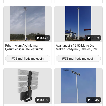
Rıhtım Aydınlatması
00:43
00:19
Rıhtım Alanı Aydınlatma
Ayarlanabilir 15-50 Metre Dış
Çözümleri için Özelleştirilmiş
Mekan Stadyumu, İskelesi, Parkı,
Yüksek Direk Aydınlatma ile Dış
Havaalanı LED Yüksek Direk
Mekan Flood Light
Işığı, Fabrika Tedariki
Şimdi İletişime geçin
Şimdi İletişime geçin
Konfigürasyonu
00:29
00:45