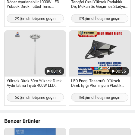
Döner Ayarlanabilir 1000W LED
Tengfei Özel Yüksek Parlaklık
Yüksek Direk Futbol Tenis
Dış Mekan Su Geçirmez Stadyum
Sahası Aydınlatma Stadyum Işığı
Önlük Yüksek Direk LED Işığı
Havaalanı Sokak Işığı için
Şimdi İletişime geçin
Şimdi İletişime geçin
00:16
00:55
Yüksek Direk 30m Yüksek Direk
LED Enerji Tasarruflu Yüksek
Aydınlatma Fiyatı 400W LED
Direk Işığı Alüminyum Plastik
Yüksek Direk Işığı
Kasa Su Geçirmez ve Toz
Geçirmez IP66
Şimdi İletişime geçin
Şimdi İletişime geçin
Benzer ürünler