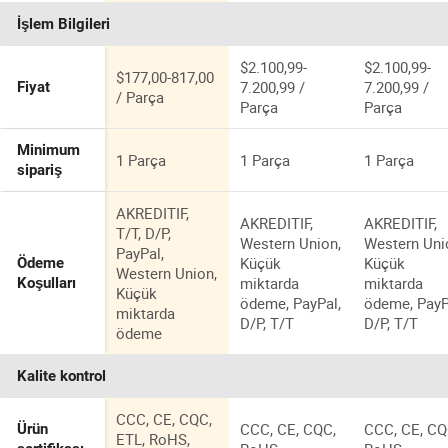
İletişime geçin
İletişime geçin
İletişime geç
Sahaları Spor
İşlem Bilgileri
Alanları
Havaalanı
Hangarları
$2.100,99-
$2.100,99-
$177,00-817,00
7.200,99 /
7.200,99 /
Fiyat
/ Parça
Parça
Parça
Minimum
1 Parça
1 Parça
1 Parça
sipariş
AKREDITIF,
AKREDITIF,
AKREDITIF,
T/T, D/P,
Western Union,
Western Uni
PayPal,
Küçük
Küçük
Ödeme
Western Union,
miktarda
miktarda
Koşulları
Küçük
ödeme, PayPal,
ödeme, PayP
miktarda
D/P, T/T
D/P, T/T
ödeme
Kalite kontrol
CCC, CE, CQC,
CCC, CE, CQC,
CCC, CE, CQ
Ürün
ETL, RoHS,