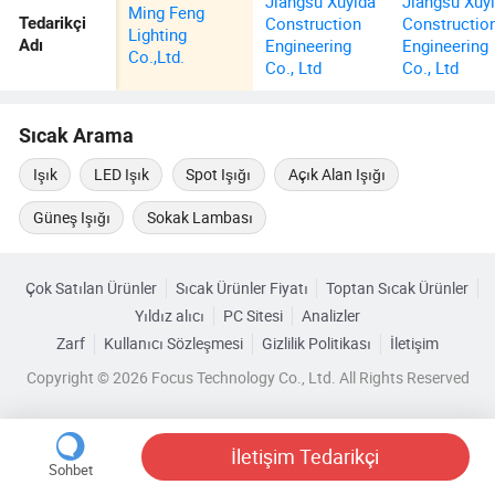
Jiangsu Xuyida
Jiangsu Xuy
Ming Feng
Construction
Constructio
Tedarikçi
Lighting
Engineering
Engineering
Adı
Co.,Ltd.
Co., Ltd
Co., Ltd
Sıcak Arama
Işık
LED Işık
Spot Işığı
Açık Alan Işığı
Güneş Işığı
Sokak Lambası
Çok Satılan Ürünler
Sıcak Ürünler Fiyatı
Toptan Sıcak Ürünler
Yıldız alıcı
PC Sitesi
Analizler
Zarf
Kullanıcı Sözleşmesi
Gizlilik Politikası
İletişim
Copyright © 2026 Focus Technology Co., Ltd. All Rights Reserved
İletişim Tedarikçi
Sohbet