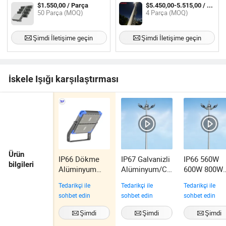
Işıkları Dış Mekanlar için
400W 500W 600W 750W 800W
$1.550,00 / Parça
$5.450,00-5.515,00 / Parça
1000W LED Flood Işığı
50 Parça (MOQ)
4 Parça (MOQ)
Şimdi İletişime geçin
Şimdi İletişime geçin
İskele Işığı karşılaştırması
Ürün
IP66 Dökme
IP67 Galvanizli
IP66 560W
bilgileri
Alüminyum
Alüminyum/CE
600W 800W
Iron Man LED
100W 200W
900W 1000
Tedarikçi ile
Tedarikçi ile
Tedarikçi ile
Stadyum Işığı
300W LED
LED Stadyu
sohbet edin
sohbet edin
sohbet edin
Yüksek Direk
Yüksek Direk
Yüksek Dire
Işığı İskelesi
Işığı
Işığı
Şimdi
Şimdi
Şimdi
Işığı Futbol