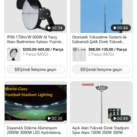
00:34
00:44
IP66 170lm/W 600W At Yarış
Otomatik Yükseltme Sistemi ile
Alanı Badminton Sahası Yüzme
Galvanizli Çelik Direk Yüksek
Havuzu Aydınlatma LED Spor
Aydınlatma
$255,00-605,00 / Parça
$88,00-135,00 / Parça
Işığı
1 Parça (MOQ)
2 Parça (MOQ)
Şimdi İletişime geçin
Şimdi İletişime geçin
00:30
00:44
Dayanıklı Dökme Alüminyum
Açık Alan Yüksek Direk Stadyum
2000W 3000W LED Aydınlatma
Spor Alanı 100W 200W 300W