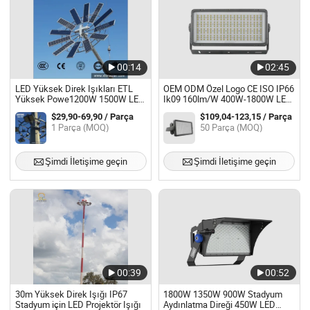
00:14
02:45
LED Yüksek Direk Işıkları ETL
OEM ODM Özel Logo CE ISO IP66
Yüksek Powe1200W 1500W LED
Ik09 160lm/W 400W-1800W LED
Stadyum Işığı
Stadyum Flood Işığı
$29,90-69,90 / Parça
$109,04-123,15 / Parça
1 Parça (MOQ)
50 Parça (MOQ)
Şimdi İletişime geçin
Şimdi İletişime geçin
00:39
00:52
30m Yüksek Direk Işığı IP67
1800W 1350W 900W Stadyum
Stadyum için LED Projektör Işığı
Aydınlatma Direği 450W LED