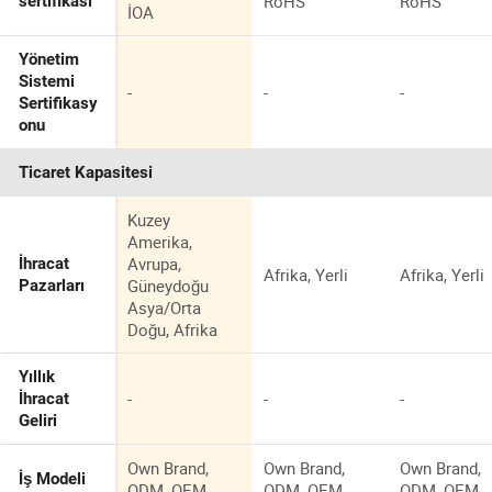
RoHS
RoHS
sertifikası
İOA
Yönetim
Sistemi
-
-
-
Sertifikasy
onu
Ticaret Kapasitesi
Kuzey
Amerika,
Avrupa,
İhracat
Afrika, Yerli
Afrika, Yerli
Güneydoğu
Pazarları
Asya/Orta
Doğu, Afrika
Yıllık
-
-
-
İhracat
Geliri
Own Brand,
Own Brand,
Own Brand,
İş Modeli
ODM, OEM
ODM, OEM
ODM, OEM