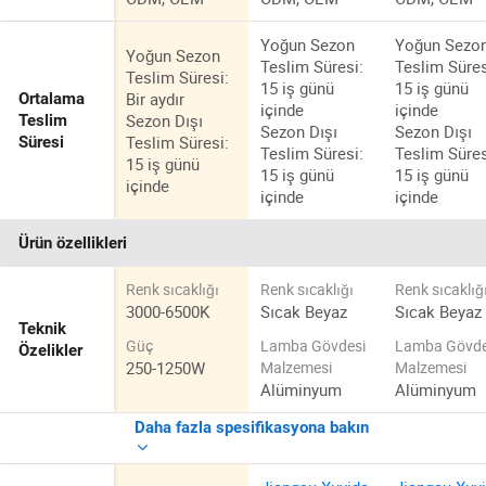
Yoğun Sezon
Yoğun Sezo
Yoğun Sezon
Teslim Süresi:
Teslim Süres
Teslim Süresi:
15 iş günü
15 iş günü
Bir aydır
Ortalama
içinde
içinde
Sezon Dışı
Teslim
Sezon Dışı
Sezon Dışı
Teslim Süresi:
Süresi
Teslim Süresi:
Teslim Süres
15 iş günü
15 iş günü
15 iş günü
içinde
içinde
içinde
Ürün özellikleri
Renk sıcaklığı
Renk sıcaklığı
Renk sıcaklığ
3000-6500K
Sıcak Beyaz
Sıcak Beyaz
Teknik
Güç
Lamba Gövdesi
Lamba Gövde
Özelikler
250-1250W
Malzemesi
Malzemesi
Alüminyum
Alüminyum
Daha fazla spesifikasyona bakın