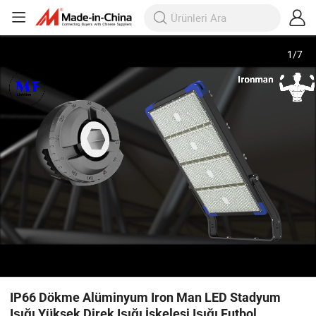
1
/
7
IP66 Dökme Alüminyum Iron Man LED Stadyum
Işığı Yüksek Direk Işığı İskelesi Işığı Futbol