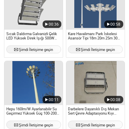
00:36
00:58
Sıcak Daldırma Galvanizli Çelik
Kare Havalimanı Park İskelesi
LED Yüksek Direk Işığı 500W
Asansör Tipi 18m 20m 25m 30m
600W 720W 750W 800W 1000W
LED Yüksek Direk Işığı
1200W 1250W 1500W Enerji
Şimdi İletişime geçin
Şimdi İletişime geçin
Tasarruflu Futbol Sahası Spor
Stadyumu İskelesi Işığı
00:11
00:08
Hepu 160lm/W Ayarlanabilir Su
Darbelere Dayanıklı Dış Mekan
Geçirmez Yüksek Güç 100-200W
Sert Çevre Adaptasyonu Kıyı
LED Yüksek Direk Aydınlatma
İskelesi Özel Yüksek Direk LED
Işığı Dış Mekan Havaalanı
Işığı
Şimdi İletişime geçin
Şimdi İletişime geçin
Stadyum Golf Sahası Konteyner