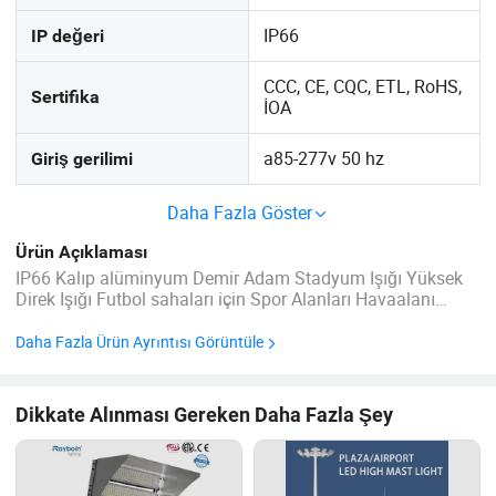
IP66
IP değeri
CCC, CE, CQC, ETL, RoHS,
Sertifika
İOA
a85-277v 50 hz
Giriş gerilimi
Daha Fazla Göster
Ürün Açıklaması
IP66 Kalıp alüminyum Demir Adam Stadyum Işığı Yüksek
Direk Işığı Futbol sahaları için Spor Alanları Havaalanı
askıları Ürün Açıklaması Özellik * Yüksek parlaklık, düşük
ışık bozulması ve uzun ömür * Uluslararası ...
Daha Fazla Ürün Ayrıntısı Görüntüle
Dikkate Alınması Gereken Daha Fazla Şey