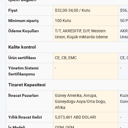
$32,00-34,00 / Kutu
$56,
Fiyat
100 Kutu
50 P
Minimum sipariş
T/T, AKREDITIF, D/P, Western
AKRE
Ödeme Koşulları
Union, Küçük miktarda ödeme
Uni
Kalite kontrol
CE, CB, EMC
CE, 
Ürün sertifikası
-
-
Yönetim Sistemi
Sertifikasyonu
Ticaret Kapasitesi
Güney Amerika, Avrupa,
Kuze
İhracat Pazarları
Güneydoğu Asya/Orta Doğu,
Gün
Afrika
5,073,461 ABD DOLARI
-
Yıllık İhracat Geliri
ODM, OEM
-
İş Modeli