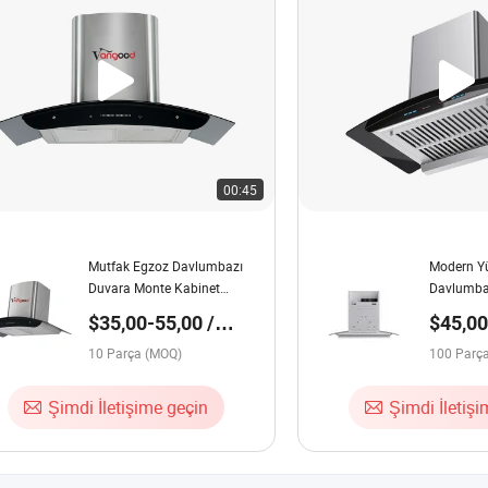
00:45
Mutfak Egzoz Davlumbazı
Modern Yü
Duvara Monte Kabinet
Davlumbaz
Paslanmaz Çelik Ocak
Pişirme iç
$35,00-55,00 /
$45,00
Davlumbazı
Parça
Parça
10 Parça (MOQ)
100 Parç
Şimdi İletişime geçin
Şimdi İletiş