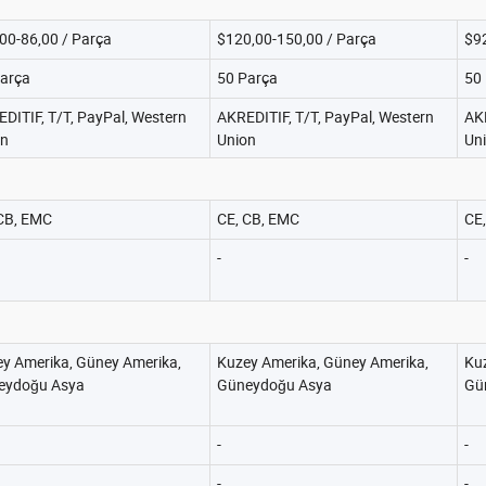
00-86,00 / Parça
$120,00-150,00 / Parça
$92
arça
50 Parça
50
DITIF, T/T, PayPal, Western
AKREDITIF, T/T, PayPal, Western
AKR
on
Union
Un
CB, EMC
CE, CB, EMC
CE
-
-
y Amerika, Güney Amerika,
Kuzey Amerika, Güney Amerika,
Ku
eydoğu Asya
Güneydoğu Asya
Gü
-
-
-
-