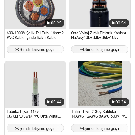
00:25
00:54
600/1000V Çelik Tel Zırhı 16mm2
Orta Voltaj Zırhlı Elektrik Kablosu
PVC Kablo İçinde Bakır Kablo
Na2xsy10kv 33kv 36kv10kv
300mm2 1 veya 3 Çekirdek Yjv
Bakır XLPE Swa PVC Çok
Şimdi İletişime geçin
Şimdi İletişime geçin
Çekirdekli Yer Altı Enerji Kablosu
00:44
00:34
Fabrika Fiyatı 11kv
Thhn Thwn-2 Güç Kabloları
Cu/XLPE/Swa/PVC Orta Voltaj
14AWG 12AWG 8AWG 600V PVC
Güç Kablosu BS6622 3X240mm2
Elektrik Kabloları Ev Tesisatı
Yeraltı Zırhlı Bakır Kablo
Bakır Kablo
Şimdi İletişime geçin
Şimdi İletişime geçin