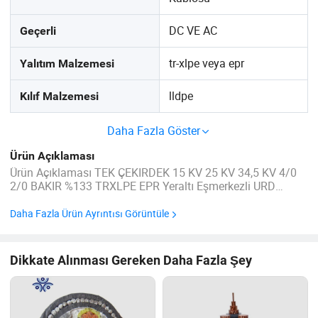
DC VE AC
Geçerli
tr-xlpe veya epr
Yalıtım Malzemesi
lldpe
Kılıf Malzemesi
Daha Fazla Göster
Ürün Açıklaması
Ürün Açıklaması TEK ÇEKIRDEK 15 KV 25 KV 34,5 KV 4/0
2/0 BAKIR %133 TRXLPE EPR Yeraltı Eşmerkezli URD
KABLOSU Uygulama: Bakır/alüminyum iletken URD
kablosu yeraltı dağıtımında, doğrudan cenaze töreninde
Daha Fazla Ürün Ayrıntısı Görüntüle
veya kablo kanalına monte edilmiş olarak kullanılır. ...
Dikkate Alınması Gereken Daha Fazla Şey