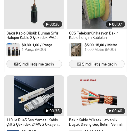
00:30
00:07
Bakır Kablo Düşük Duman Sıfır
CCS Telekomünikasyon Bakır
Halojen Kablo 2 Çekirdek PVC
Kablo İletişim Kabloları
Kablo
$0,80-1,00 / Parça
$5,00-15,00 / Metre
1 Parça (MOQ)
1.000 Metre (MOQ)
Şimdi İletişime geçin
Şimdi İletişime geçin
00:35
00:40
110 ile RJ45 Ses Yaması Kablo 1
Bakır Kablo Yüksek İletkenlik
Çift 2 Çekirdek 24AWG Oksijen
Düşük Direnç Güç İletimi Verimli
İçermeyen Bakır Kablo Telekom