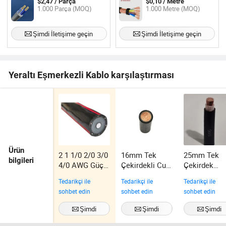
$2,47 / Parça
$0,10 / Metre
Ses Dağıtım Çerçevesi için
1.000 Parça (MOQ)
1.000 Metre (MOQ)
Şimdi İletişime geçin
Şimdi İletişime geçin
Yeraltı Eşmerkezli Kablo karşılaştırması
Ürün
2 1 1/0 2/0 3/0
16mm Tek
25mm Tek
bilgileri
4/0 AWG Güç
Çekirdekli Cu
Çekirdek
Bakır Kablosu
Güç Elektrik
10mm2 Esn
Tedarikçi ile
Tedarikçi ile
Tedarikçi ile
Ttu Bakır Yjv
XLPE Güç
sohbet edin
sohbet edin
sohbet edin
XLPE Kablo
Elektrik Ttu 
Bakır Kablo
Şimdi
Şimdi
Şimdi
İletişime geçin
İletişime geçin
İletişime geç