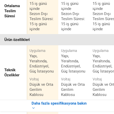
15 iş günü
15 iş günü
15 iş günü
Ortalama
içinde
içinde
içinde
Teslim
Sezon Dışı
Sezon Dışı
Sezon Dışı
Süresi
Teslim Süresi:
Teslim Süresi:
Teslim Süres
15 iş günü
15 iş günü
15 iş günü
içinde
içinde
içinde
Ürün özellikleri
Uygulama
Uygulama
Uygulama
Yapı,
Yapı,
Yapı,
Yeraltında,
Yeraltında,
Yeraltında,
Endüstriyel,
Endüstriyel,
Endüstriyel,
Teknik
Güç İstasyonu
Güç İstasyonu
Güç İstasyo
Özelikler
Voltaj
Voltaj
Voltaj
Düşük ve Orta
Düşük ve Orta
Düşük ve Or
Gerilim
Gerilim
Gerilim
Kablosu
Kablosu
Kablosu
Daha fazla spesifikasyona bakın