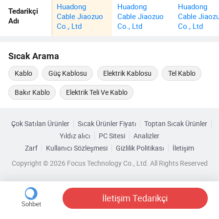
Huadong
Huadong
Huadong
Tedarikçi
Cable Jiaozuo
Cable Jiaozuo
Cable Jiaoz
Adı
Co., Ltd
Co., Ltd
Co., Ltd
Sıcak Arama
Kablo
Güç Kablosu
Elektrik Kablosu
Tel Kablo
Bakır Kablo
Elektrik Teli Ve Kablo
Çok Satılan Ürünler
Sıcak Ürünler Fiyatı
Toptan Sıcak Ürünler
Yıldız alıcı
PC Sitesi
Analizler
Zarf
Kullanıcı Sözleşmesi
Gizlilik Politikası
İletişim
Copyright © 2026 Focus Technology Co., Ltd. All Rights Reserved
İletişim Tedarikçi
Sohbet