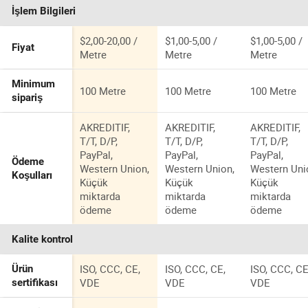
İşlem Bilgileri
$2,00-20,00 /
$1,00-5,00 /
$1,00-5,00 /
Fiyat
Metre
Metre
Metre
Minimum
100 Metre
100 Metre
100 Metre
sipariş
AKREDITIF,
AKREDITIF,
AKREDITIF,
T/T, D/P,
T/T, D/P,
T/T, D/P,
PayPal,
PayPal,
PayPal,
Ödeme
Western Union,
Western Union,
Western Uni
Koşulları
Küçük
Küçük
Küçük
miktarda
miktarda
miktarda
ödeme
ödeme
ödeme
Kalite kontrol
ISO, CCC, CE,
ISO, CCC, CE,
ISO, CCC, CE
Ürün
VDE
VDE
VDE
sertifikası