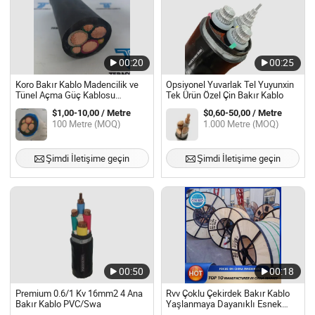
00:20
00:25
Koro Bakır Kablo Madencilik ve
Opsiyonel Yuvarlak Tel Yuyunxin
Tünel Açma Güç Kablosu
Tek Ürün Özel Çin Bakır Kablo
Madencilik Kullanımı için
$1,00-10,00 / Metre
$0,60-50,00 / Metre
100 Metre (MOQ)
1.000 Metre (MOQ)
Şimdi İletişime geçin
Şimdi İletişime geçin
00:50
00:18
Premium 0.6/1 Kv 16mm2 4 Ana
Rvv Çoklu Çekirdek Bakır Kablo
Bakır Kablo PVC/Swa
Yaşlanmaya Dayanıklı Esnek
Alev Geciktirici Konut Yenileme