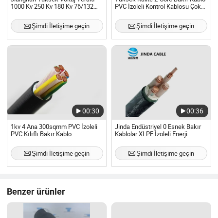
1000 Kv 250 Kv 180 Kv 76/132
PVC İzoleli Kontrol Kablosu Çok
(145) Güç Kablosu İzoleli Bakır
Çekirdekli Maliyet Etkili Esnek
Kablo
Şimdi İletişime geçin
Şimdi İletişime geçin
00:30
00:36
1kv 4 Ana 300sqmm PVC İzoleli
Jinda Endüstriyel 0 Esnek Bakır
PVC Kılıflı Bakır Kablo
Kablolar XLPE İzoleli Enerji
Kablosu
Şimdi İletişime geçin
Şimdi İletişime geçin
Benzer ürünler