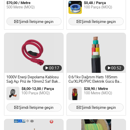
$70,00 / Metre
$0,48 / Parça
Endüstriyel Atölye Güç Teli
500 Metre (MOQ)
100 Parça (MOQ)
Şimdi İletişime geçin
Şimdi İletişime geçin
00:17
00:52
1000V Enerji Depolama Kablosu
0.6/1kv Dağıtım Hattı 185mm
Sağ Açı Priz ile 10mm2 Saf Bakır
Cu/XLPE/PVC Elektrik Gücü Bakır
Kablo
Kablosu
$8,00-12,00 / Parça
$28,90 / Metre
100 Parça (MOQ)
100 Metre (MOQ)
Şimdi İletişime geçin
Şimdi İletişime geçin