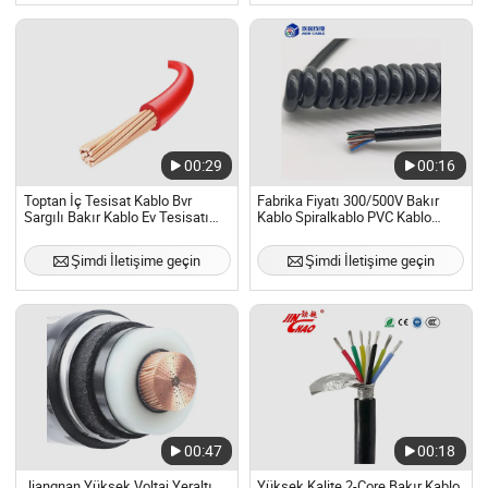
00:29
00:16
Toptan İç Tesisat Kablo Bvr
Fabrika Fiyatı 300/500V Bakır
Sargılı Bakır Kablo Ev Tesisatı
Kablo Spiralkablo PVC Kablo
Elektrik için
H05VV-F
Şimdi İletişime geçin
Şimdi İletişime geçin
00:47
00:18
Jiangnan Yüksek Voltaj Yeraltı
Yüksek Kalite 2-Core Bakır Kablo