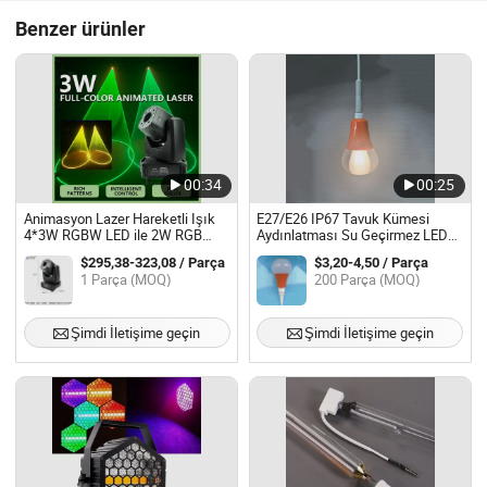
Benzer ürünler
00:34
00:25
Animasyon Lazer Hareketli Işık
E27/E26 IP67 Tavuk Kümesi
4*3W RGBW LED ile 2W RGB
Aydınlatması Su Geçirmez LED
Lazer Hareketli Sahne
Aydınlatma Kanatlı Hayvanlar için
$295,38-323,08 / Parça
$3,20-4,50 / Parça
Profesyonel Işık Arka Plan Işığı
Su Geçirmez Profesyonel Işık
1 Parça (MOQ)
200 Parça (MOQ)
Şimdi İletişime geçin
Şimdi İletişime geçin