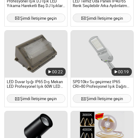
Profesyonel Işık DJ Işık LED
LED Temiz Oda Paneli IP40/65
Yıkama Hareketli Baş DJ Işıkları
Renk Seçilebilir Arka Aydınlatma
Disko Partisi Dönüş LED
CCC Sertifikalı Profesyonel Işık
Hareketli Baş Yıkama Işığı
Şimdi İletişime geçin
Şimdi İletişime geçin
00:22
00:19
LED Duvar Işığı IP65 Dış Mekan
SPD10kv Su geçirmez IP65
LED Profesyonel Işık 60W LED
CRI>80 Profesyonel Işık Dağıtımı
Duvar Paketi Işığı
100W LED Sokak Lambası
Şimdi İletişime geçin
Şimdi İletişime geçin