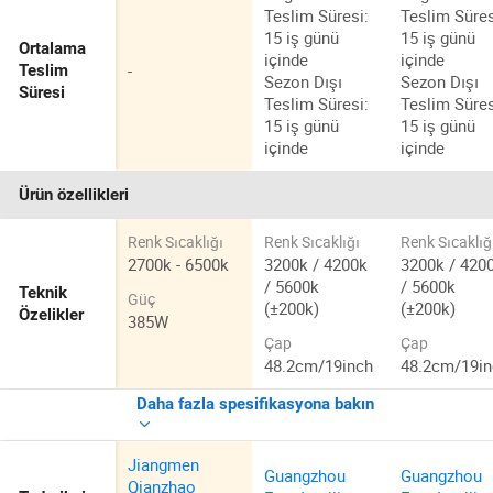
Teslim Süresi:
Teslim Süres
15 iş günü
15 iş günü
Ortalama
içinde
içinde
-
Teslim
Sezon Dışı
Sezon Dışı
Süresi
Teslim Süresi:
Teslim Süres
15 iş günü
15 iş günü
içinde
içinde
Ürün özellikleri
Renk Sıcaklığı
Renk Sıcaklığı
Renk Sıcaklığ
2700k - 6500k
3200k / 4200k
3200k / 420
/ 5600k
/ 5600k
Teknik
Güç
(±200k)
(±200k)
Özelikler
385W
Çap
Çap
48.2cm/19inch
48.2cm/19i
Daha fazla spesifikasyona bakın
Jiangmen
Guangzhou
Guangzhou
Qianzhao