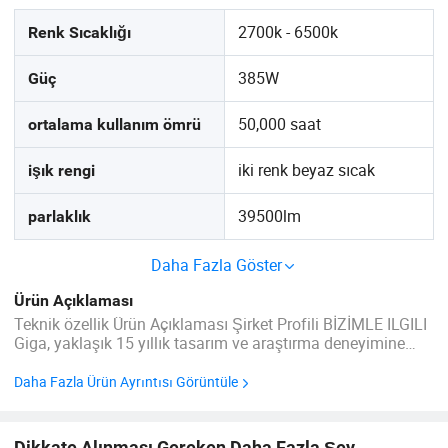
2700k - 6500k
Renk Sıcaklığı
385W
Güç
50,000 saat
ortalama kullanım ömrü
iki renk beyaz sıcak
işık rengi
39500lm
parlaklık
Daha Fazla Göster
Ürün Açıklaması
Teknik özellik Ürün Açıklaması Şirket Profili BİZİMLE ILGILI
Giga, yaklaşık 15 yıllık tasarım ve araştırma deneyimine
sahip fotoğraf aydınlatma ekipmanları alanında
uzmanlaşmış bir şirkettir. AR-Ge, üretim ve satışları entegre
Daha Fazla Ürün Ayrıntısı Görüntüle
eden kapsamlı bir ...
Dikkate Alınması Gereken Daha Fazla Şey