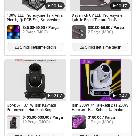
00:14
00:17
100W LED Profesyonel Işık Arka
Dayanıklı UV LED Profesyonel
Plan Işığı RGB Flaş Stroboskop
Işık ile Enerji Tasarruflu UV
Yıkama Sahne Retro Işığı
Sertleştirme Lamba Ampulü
$45,00-50,00 / Parça
$30,00-60,00 / Parça
2 Parça (MOQ)
2 Parça (MOQ)
Şimdi İletişime geçin
Şimdi İletişime geçin
02:07
00:42
Gbr-B371 371W Işık Kaynağı
Işın 230W 7r Hareketli Baş 230W
Profesyonel Hareketli Baş
Hareketli Baş Sahne DJ Disko
DMX Profesyonel Işık
$495,00-530,00 / Parça
$180,00 / Parça
10 Parça (MOQ)
1 Parça (MOQ)