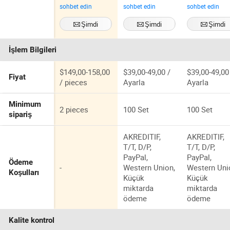
Işığı Video
48.2cm Çapı
Kalite Softb
sohbet edin
sohbet edin
sohbet edin
Taşınabilir
İki Renkli
Işığı Youtub
Mobil Kontrol
Youtube
Vlog Kozmet
Şimdi
Şimdi
Şimdi
Uzaktan
Yaratıcı Tiktok
Aydınlatma i
İletişime geçin
İletişime geçin
İletişime geç
2700K-6500K
Video Işığı
FCC
İşlem Bilgileri
Sürekli
Profesyonel
Işık
$149,00-158,00
$39,00-49,00 /
$39,00-49,00
Fiyat
/ pieces
Ayarla
Ayarla
Minimum
2 pieces
100 Set
100 Set
sipariş
AKREDITIF,
AKREDITIF,
T/T, D/P,
T/T, D/P,
PayPal,
PayPal,
Ödeme
-
Western Union,
Western Uni
Koşulları
Küçük
Küçük
miktarda
miktarda
ödeme
ödeme
Kalite kontrol