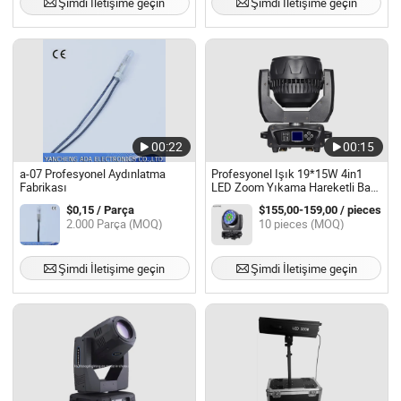
Şimdi İletişime geçin
Şimdi İletişime geçin
00:22
00:15
a-07 Profesyonel Aydınlatma
Profesyonel Işık 19*15W 4in1
Fabrikası
LED Zoom Yıkama Hareketli Baş
Işığı
$0,15 / Parça
$155,00-159,00 / pieces
2.000 Parça (MOQ)
10 pieces (MOQ)
Şimdi İletişime geçin
Şimdi İletişime geçin