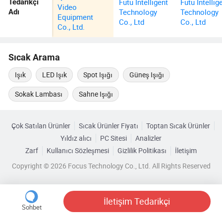
Futu Intelligent
Futu Intellig
Tedarikçi
Video
Technology
Technology
Adı
Equipment
Co., Ltd
Co., Ltd
Co., Ltd.
Sıcak Arama
Işık
LED Işık
Spot Işığı
Güneş Işığı
Sokak Lambası
Sahne Işığı
Çok Satılan Ürünler
Sıcak Ürünler Fiyatı
Toptan Sıcak Ürünler
Yıldız alıcı
PC Sitesi
Analizler
Zarf
Kullanıcı Sözleşmesi
Gizlilik Politikası
İletişim
Copyright © 2026 Focus Technology Co., Ltd. All Rights Reserved
İletişim Tedarikçi
Sohbet