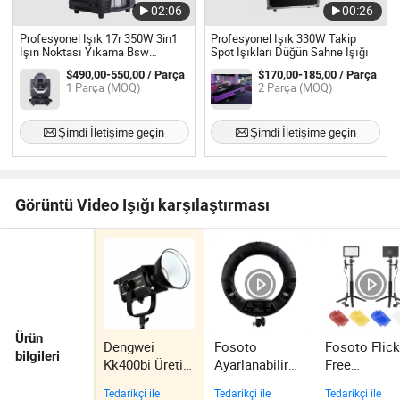
02:06
00:26
Profesyonel Işık 17r 350W 3in1
Profesyonel Işık 330W Takip
Işın Noktası Yıkama Bsw
Spot Işıkları Düğün Sahne Işığı
Hareketli Başlıklar
$490,00-550,00 / Parça
$170,00-185,00 / Parça
1 Parça (MOQ)
2 Parça (MOQ)
Şimdi İletişime geçin
Şimdi İletişime geçin
Görüntü Video Işığı karşılaştırması
Ürün
Dengwei
Fosoto
Fosoto Flick
bilgileri
Kk400bi Üretici
Ayarlanabilir
Free
COB Video
Parlaklık
Profesyonel
Tedarikçi ile
Tedarikçi ile
Tedarikçi ile