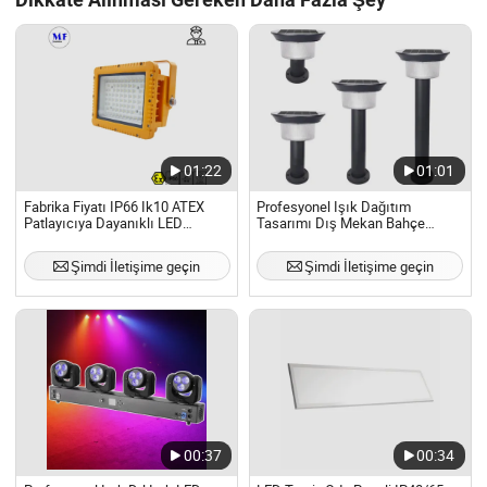
01:22
01:01
Fabrika Fiyatı IP66 Ik10 ATEX
Profesyonel Işık Dağıtım
Patlayıcıya Dayanıklı LED
Tasarımı Dış Mekan Bahçe
Aydınlatma 50W 100W 200W
Güneş Sokak Lambası
240W Patlayıcıya Dayanıklı
Şimdi İletişime geçin
Şimdi İletişime geçin
Aydınlatma LED Profesyonel
Aydınlatma Deniz, Açık Deniz,
Avlu için
00:37
00:34