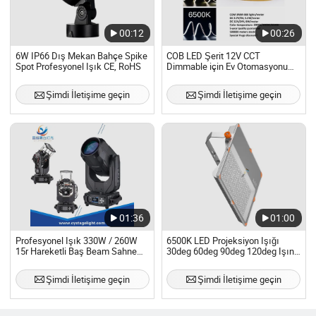
00:12
00:26
6W IP66 Dış Mekan Bahçe Spike
COB LED Şerit 12V CCT
Spot Profesyonel Işık CE, RoHS
Dimmable için Ev Otomasyonu
Hub Bağlantısı 5m Profesyonel
Işık Şeridi
Şimdi İletişime geçin
Şimdi İletişime geçin
01:36
01:00
Profesyonel Işık 330W / 260W
6500K LED Projeksiyon Işığı
15r Hareketli Baş Beam Sahne
30deg 60deg 90deg 120deg Işın
Işığı
Açısı LED Projeksiyon Işığı 100W
140lm/W Süper Parlak
Şimdi İletişime geçin
Şimdi İletişime geçin
Profesyonel Işıklar