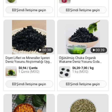
Şimdi İletişime geçin
Şimdi İletişime geçin
00:38
00:39
Diyet Lifleri ve Mineraller İçeren
Öğütülmüş Chuka Organik
Deniz Yosunu Atıştırmalığı Uygun
Wakame Deniz Yosunu Gıda
Fiyatlı Sıcak Satış Diyet Sağlıklı
Sınıfı HACCP
$0,94 / Çanta
$6,20-7,00 / kg
Gıda
1 Çanta (MOQ)
1 kg (MOQ)
Şimdi İletişime geçin
Şimdi İletişime geçin