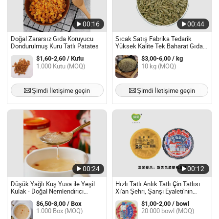
00:16
00:44
Doğal Zararsız Gıda Koruyucu
Sıcak Satış Fabrika Tedarik
Dondurulmuş Kuru Tatlı Patates
Yüksek Kalite Tek Baharat Gıda
Sınıfı Organik Kimyon Tohumları
$1,60-2,60 / Kutu
$3,00-6,00 / kg
Toptan
1.000 Kutu (MOQ)
10 kg (MOQ)
Şimdi İletişime geçin
Şimdi İletişime geçin
00:24
00:12
Düşük Yağlı Kuş Yuva ile Yeşil
Hızlı Tatlı Anlık Tatlı Çin Tatlısı
Kulak - Doğal Nemlendirici
Xi'an Şehri, Şanşi Eyaleti'nin
Yenilebilir Besin Gıdası
Karakteristik Yemeği
$6,50-8,00 / Box
$1,00-2,00 / bowl
1.000 Box (MOQ)
20.000 bowl (MOQ)