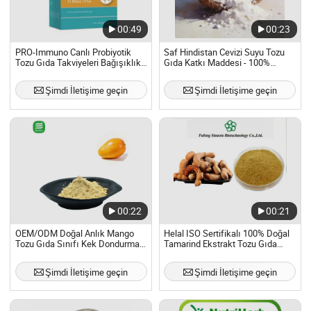
00:49
00:23
PRO-Immuno Canlı Probiyotik
Saf Hindistan Cevizi Suyu Tozu
Tozu Gıda Takviyeleri Bağışıklık
Gıda Katkı Maddesi - 100%
Güçlendirici
Hindistan Cevizi Konsantre Tozu
Şimdi İletişime geçin
Şimdi İletişime geçin
00:22
00:21
OEM/ODM Doğal Anlık Mango
Helal ISO Sertifikalı 100% Doğal
Tozu Gıda Sınıfı Kek Dondurma
Tamarind Ekstrakt Tozu Gıda
için
Sınıfı
Şimdi İletişime geçin
Şimdi İletişime geçin