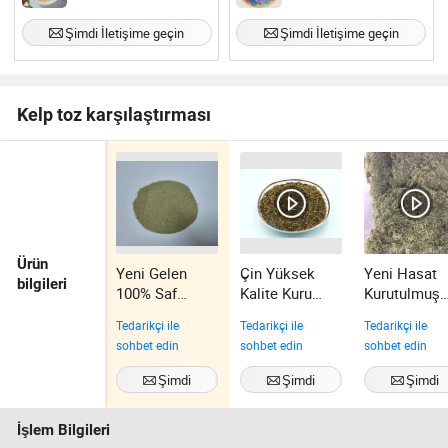
Şimdi İletişime geçin
Şimdi İletişime geçin
Kelp toz karşılaştırması
Ürün
Yeni Gelen
Çin Yüksek
Yeni Hasat
bilgileri
100% Saf
Kalite Kuru
Kurutulmuş
Kurutulmuş
Kesilmiş Siyah
Koşer Deniz
Tedarikçi ile
Tedarikçi ile
Tedarikçi ile
Deniz Kelp
Mantarı
Yosunu
sohbet edin
sohbet edin
sohbet edin
Laminaria
Wakame
Deniz Yosunu
Şimdi
Şimdi
Şimdi
Tozu Gıda
İletişime geçin
İletişime geçin
İletişime geç
Sınıfı
İşlem Bilgileri