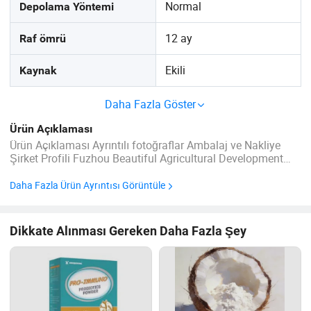
Normal
Depolama Yöntemi
12 ay
Raf ömrü
Ekili
Kaynak
Daha Fazla Göster
Ürün Açıklaması
Ürün Açıklaması Ayrıntılı fotoğraflar Ambalaj ve Nakliye
Şirket Profili Fuzhou Beautiful Agricultural Development
Co., Ltd. Deniz yosunu işleme araştırma ve geliştirme
çalışmalarına dahil olan özel bir kuruluştur. Ürünlerimiz
Daha Fazla Ürün Ayrıntısı Görüntüle
Güneydoğu ...
Dikkate Alınması Gereken Daha Fazla Şey