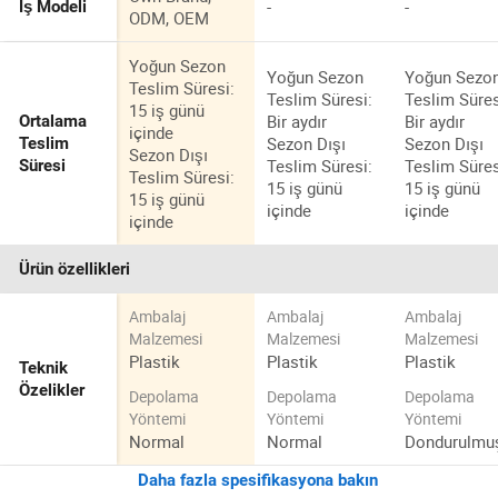
-
-
İş Modeli
ODM, OEM
Yoğun Sezon
Yoğun Sezon
Yoğun Sezo
Teslim Süresi:
Teslim Süresi:
Teslim Süres
15 iş günü
Bir aydır
Bir aydır
Ortalama
içinde
Sezon Dışı
Sezon Dışı
Teslim
Sezon Dışı
Teslim Süresi:
Teslim Süres
Süresi
Teslim Süresi:
15 iş günü
15 iş günü
15 iş günü
içinde
içinde
içinde
Ürün özellikleri
Ambalaj
Ambalaj
Ambalaj
Malzemesi
Malzemesi
Malzemesi
Plastik
Plastik
Plastik
Teknik
Özelikler
Depolama
Depolama
Depolama
Yöntemi
Yöntemi
Yöntemi
Normal
Normal
Dondurulmu
Daha fazla spesifikasyona bakın