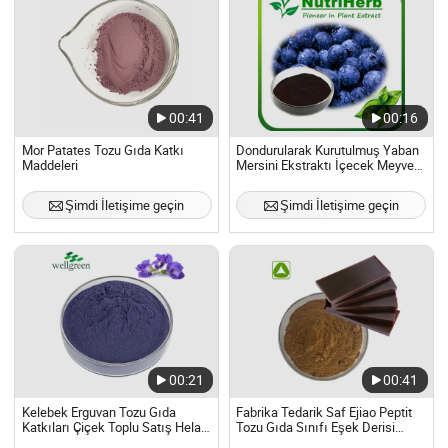
00:41
00:16
Mor Patates Tozu Gıda Katkı
Dondurularak Kurutulmuş Yaban
Maddeleri
Mersini Ekstraktı İçecek Meyve
Tozu Gıda
Şimdi İletişime geçin
Şimdi İletişime geçin
00:21
00:41
Kelebek Erguvan Tozu Gıda
Fabrika Tedarik Saf Ejiao Peptit
Katkıları Çiçek Toplu Satış Helal
Tozu Gıda Sınıfı Eşek Derisi
Sertifikası
Jelatin Ekstrakt Tozu