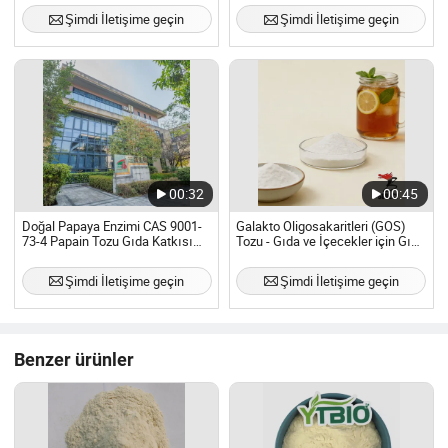
Şimdi İletişime geçin
Şimdi İletişime geçin
00:32
00:45
Doğal Papaya Enzimi CAS 9001-
Galakto Oligosakaritleri (GOS)
73-4 Papain Tozu Gıda Katkısı
Tozu - Gıda ve İçecekler için Gıda
Papain Fiyatı Hammadde Papain
Sınıfı Prebiyotik, Toptan Tedarik
Şimdi İletişime geçin
Şimdi İletişime geçin
Benzer ürünler