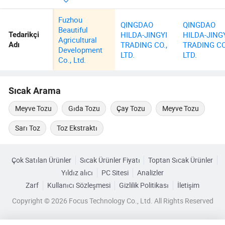
Fuzhou
QINGDAO
QINGDAO
Beautiful
HILDA-JINGYI
HILDA-JING
Tedarikçi
Agricultural
TRADING CO.,
TRADING CO
Adı
Development
LTD.
LTD.
Co., Ltd.
Sıcak Arama
Meyve Tozu
Gıda Tozu
Çay Tozu
Meyve Tozu
Sarı Toz
Toz Ekstraktı
Çok Satılan Ürünler
Sıcak Ürünler Fiyatı
Toptan Sıcak Ürünler
Yıldız alıcı
PC Sitesi
Analizler
Zarf
Kullanıcı Sözleşmesi
Gizlilik Politikası
İletişim
Copyright © 2026 Focus Technology Co., Ltd. All Rights Reserved