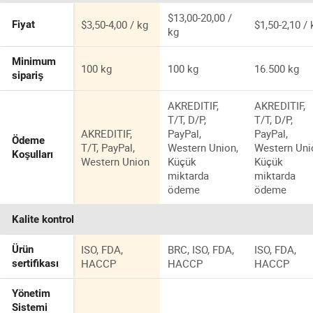
$13,00-20,00 /
$3,50-4,00 / kg
$1,50-2,10 / 
Fiyat
kg
Minimum
100 kg
100 kg
16.500 kg
sipariş
AKREDITIF,
AKREDITIF,
T/T, D/P,
T/T, D/P,
AKREDITIF,
PayPal,
PayPal,
Ödeme
T/T, PayPal,
Western Union,
Western Uni
Koşulları
Western Union
Küçük
Küçük
miktarda
miktarda
ödeme
ödeme
Kalite kontrol
ISO, FDA,
BRC, ISO, FDA,
ISO, FDA,
Ürün
HACCP
HACCP
HACCP
sertifikası
Yönetim
Sistemi