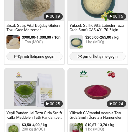
00:19
00:15
Sıcak Satış Vital Buğday Gluteni
Yüksek Saflık 98% Luteolin Tozu
Tozu Gıda Malzemesi
Gıda Sınıfı CAS 491-70-3 için
Besin Takviyesi
$900,00-1.300,00 / Ton
$205,00-265,00 / kg
1 Ton (MOQ)
1 kg (MOQ)
Şimdi İletişime geçin
Şimdi İletişime geçin
00:25
00:24
Yeşil Pandan Jel Tozu Gıda Sınıfı
Yüksek C Vitamini Acerola Tozu
Katkı Maddeleri Tatlı Pandan Jeli
Gıda Sınıfı Ücretsiz Numuneler
Bubble Tea Süslemeleri İçin
$3,50-4,00 / kg
$10,87-13,76 / kg
Malzeme
200 kg (MOQ)
1 kg (MOQ)