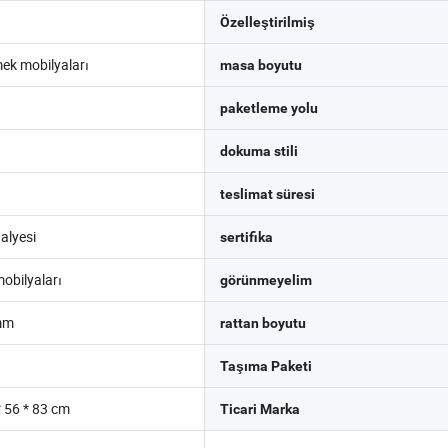
Özelleştirilmiş
ek mobilyaları
masa boyutu
paketleme yolu
dokuma stili
teslimat süresi
alyesi
sertifika
mobilyaları
görünmeyelim
 mm
rattan boyutu
Taşıma Paketi
* 56 * 83 cm
Ticari Marka