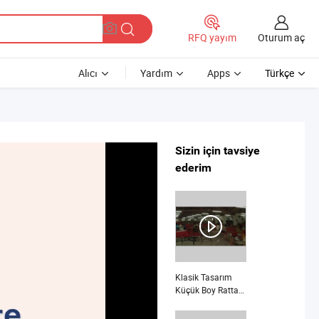
Oturum aç
RFQ yayım
Alıcı
Yardım
Apps
Türkçe
Sizin için tavsiye
ederim
Klasik Tasarım
Küçük Boy Rattan
Dış Mekan
Mobilyası nedir