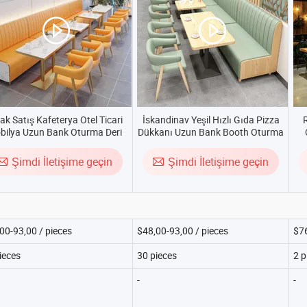
ak Satış Kafeterya Otel Ticari
İskandinav Yeşil Hızlı Gıda Pizza
R
bilya Uzun Bank Oturma Deri
Dükkanı Uzun Bank Booth Oturma
Kavisli Kare Mermer Kafe
Alanı Masif Ahşap Kafe Kahve
Sa
ndalyesi ve Masası Restoran
Dükkanı Restoran Masası ve
Şimdi İletişime geçin
Şimdi İletişime geçin
Masası için
Sandalyesi Restoran Mobilyası için
00-93,00 / pieces
$48,00-93,00 / pieces
$76
ieces
30 pieces
2 p
-
-