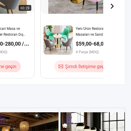
00:29
00:30
cari Masa ve
Yeni Ürün Restoran Yemek
er Restoran Dış
Masaları ve Sandalyeleri
emeli Kolçaklı
Mobilya Seti Restoran
0-280,00 /
$59,00-68,00 /
 Ahşap Masa Seti
Masaları
Parça
 Lounge
(MOQ)
4 Parça (MOQ)
ime geçin
Şimdi İletişime geçin