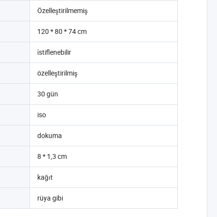
Özelleştirilmemiş
120 * 80 * 74 cm
i̇stiflenebilir
özelleştirilmiş
30 gün
iso
dokuma
8 * 1,3 cm
kağıt
rüya gibi