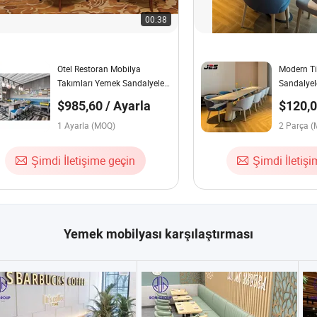
00:38
Otel Restoran Mobilya
Modern Ti
Takımları Yemek Sandalyeleri
Sandalyel
ve Masası Banket
Mekan Döş
$985,60 / Ayarla
$120,0
Sandalyeleri ve Masası
Sandalye
Parça
(JNCT-002)
1 Ayarla (MOQ)
Otel Kafe
2 Parça 
Şimdi İletişime geçin
Şimdi İletiş
Yemek mobilyası karşılaştırması