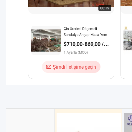
00:19
Çin Üretimi Döşemeli
Sandalye Ahşap Masa Yemek
Odası ve Restoran için
$710,00-869,00 /
Ayarla
1 Ayarla (MOQ)
Şimdi İletişime geçin