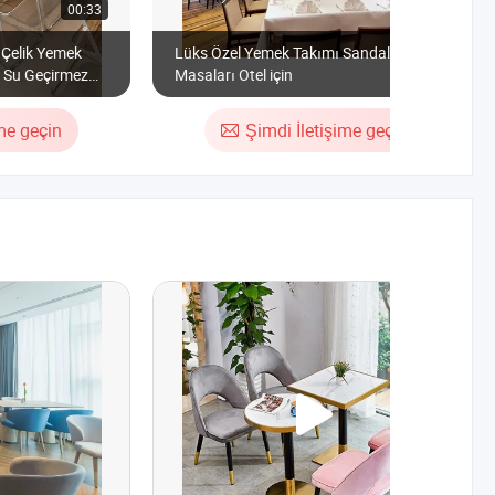
00:33
00:15
Çelik Yemek
Lüks Özel Yemek Takımı Sandalyeleri ve
 Su Geçirmez
Masaları Otel için
ime geçin
Şimdi İletişime geçin