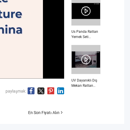
Us Panda Rattan
Yemek Seti
Reçineli Masa
Alüminyum
Rattan Otel
Restoran
Mobilyası nedir
UV Dayanıklı Dış
Mekan Rattan
Fransız Bistro
paylaşmak:
Sandalyeleri
Bambudan
Yapılmış
Sandalyeler Satılık
En Son Fiyatı Alın
Rattan Bambudan
Sandalyeler nedir