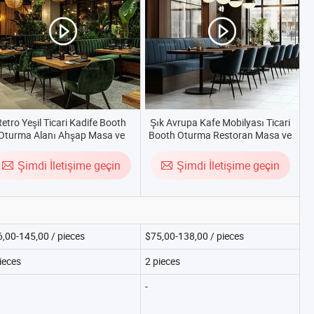
etro Yeşil Ticari Kadife Booth
Şık Avrupa Kafe Mobilyası Ticari
Oturma Alanı Ahşap Masa ve
Booth Oturma Restoran Masa ve
ndalye Kahve Dükkanı Restoran
Sandalye Seti
Mobilyası
Şimdi İletişime geçin
Şimdi İletişime geçin
,00-145,00 / pieces
$75,00-138,00 / pieces
ieces
2 pieces
-