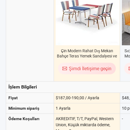
Çin Modern Rahat Dış Mekan
Sıc
Bahçe Teras Yemek Sandalyesi ve
Mo
Masası Alüminyum
Sa
Şimdi İletişime geçin
İşlem Bilgileri
$187,00-190,00 / Ayarla
$48,
Fiyat
1 Ayarla
10 p
Minimum sipariş
AKREDITIF, T/T, PayPal, Western
-
Ödeme Koşulları
Union, Küçük miktarda ödeme,