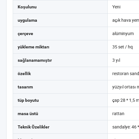
Yeni
Koşulunu
açık hava yem
uygulama
alüminyum
çerçeve
35 set / hq
yükleme miktarı
3 yıl
sağlanamamıştır
restoran sand
özellik
yüzyıl ortası 
tasarım
çap 28 * 1,5
tüp boyutu
rattan
masa üstü
sandalye: 46 
Teknik Özelikler