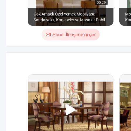
00:29
Çok Amaçlı Özel Yemek Mobilyası:
Mo
Sandalyeler, Kanepeler ve Masalar Dahil
Ka
Mas
Şimdi İletişime geçin