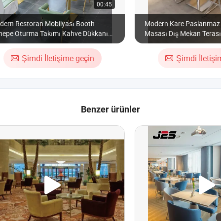
00:45
dern Restoran Mobilyası Booth
Modern Kare Paslanmaz 
nepe Oturma Takımı Kahve Dükkanı
Masası Dış Mekan Terası
aları ve Sandalyeleri Seti
Kumaş Oteller Plajlar
Şimdi İletişime geçin
Şimdi İletiş
Benzer ürünler