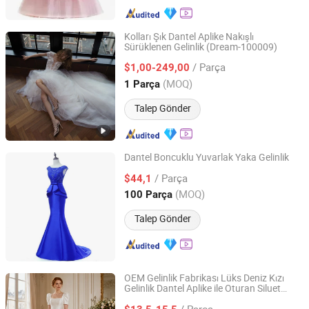
Kolları Şık Dantel Aplike Nakışlı
Sürüklenen Gelinlik (Dream-100009)
Anhui Dream-China Technology Co., Ltd.
/ Parça
$1,00-249,00
Anhui, China
Fiyat 2015
(MOQ)
1 Parça
Talep Gönder
Dantel Boncuklu Yuvarlak Yaka Gelinlik
Maxspeed Group Co., Ltd
/ Parça
$44,1
(MOQ)
100 Parça
Anhui, China
Fiyat 2022
Talep Gönder
OEM Gelinlik Fabrikası Lüks Deniz Kızı
Gelinlik Dantel Aplike ile Oturan Siluet
Shanghai Hubei Apparel Co., Ltd
Düğün Butiği Tedarikçisi için
/ Parça