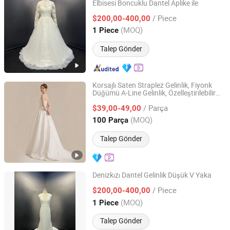
Elbisesi Boncuklu Dantel Aplike ile
One More Couture Apparel Designing Co., Ltd.
/ Piece
$200,00-400,00
Jiangsu, China
Fiyat 2026
(MOQ)
1 Piece
Talep Gönder
Korsajlı Saten Straplez Gelinlik, Fiyonk
Düğümü A-Line Gelinlik, Özelleştirilebilir
Sichuan Chenhai International Trade Co., Ltd.
Artı Beden Şık İvory Gelin Elbisesi
/ Parça
$39,00-49,00
Sichuan, China
Fiyat 2025
(MOQ)
100 Parça
Talep Gönder
Denizkızı Dantel Gelinlik Düşük V Yaka
One More Couture Apparel Designing Co., Ltd.
/ Piece
$200,00-400,00
(MOQ)
1 Piece
Jiangsu, China
Fiyat 2026
Talep Gönder