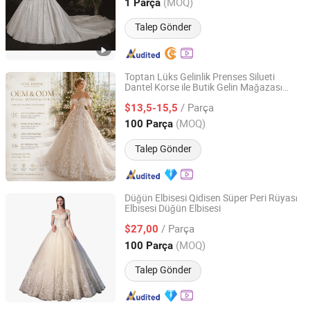
Jiangsu, China
Fiyat 2013
(MOQ)
1 Parça
Talep Gönder
Toptan Lüks Gelinlik Prenses Silueti
Dantel Korse ile Butik Gelin Mağazası
Shanghai Hubei Apparel Co., Ltd
Üreticisi
/ Parça
$13,5-15,5
Shanghai, China
Fiyat 2024
(MOQ)
100 Parça
Talep Gönder
Düğün Elbisesi Qidisen Süper Peri Rüyası
Elbisesi Düğün Elbisesi
Maxspeed Group Co., Ltd
/ Parça
$27,00
Anhui, China
Fiyat 2022
(MOQ)
100 Parça
Talep Gönder