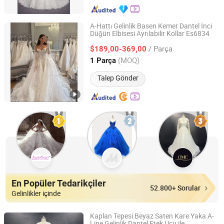
A-Hattı Gelinlik Basen Kemer Dantel İnci
Düğün Elbisesi Ayrılabilir Kollar Es6834
Suzhou Leader Apparel Co., Ltd.
/ Parça
$189,00-369,00
Jiangsu, China
Fiyat 2013
(MOQ)
1 Parça
Talep Gönder
En Popüler Tedarikçiler
52.800+ Sorular
Gelinlikler içinde
Kaplan Tepesi Beyaz Saten Kare Yaka A-
Line Gelinlik Dantel Etek Ucu ile