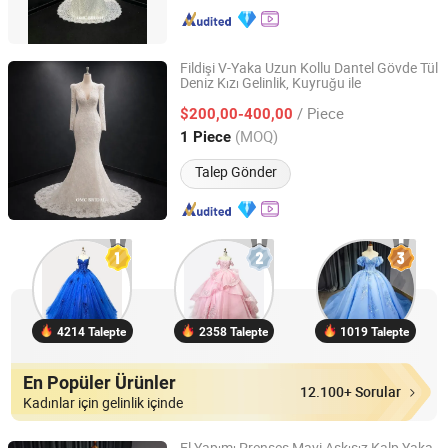
Fildişi V-Yaka Uzun Kollu Dantel Gövde Tül
Deniz Kızı Gelinlik, Kuyruğu ile
One More Couture Apparel Designing Co., Ltd.
/ Piece
$200,00-400,00
Jiangsu, China
Fiyat 2026
(MOQ)
1 Piece
Talep Gönder
4214 Talepte
2358 Talepte
1019 Talepte
En Popüler Ürünler
12.100+ Sorular
Kadınlar için gelinlik içinde