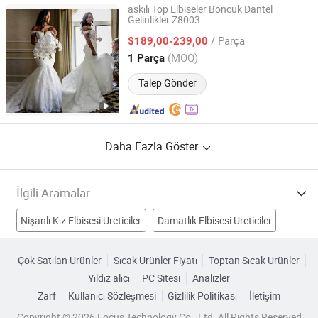
askılı Top Elbiseler Boncuk Dantel
Gelinlikler Z8003
Suzhou Leader Apparel Co., Ltd.
/ Parça
$189,00-239,00
Jiangsu, China
Fiyat 2013
(MOQ)
1 Parça
Talep Gönder
Daha Fazla Göster
İlgili Aramalar
Nişanlı Kız Elbisesi Üreticiler
Damatlık Elbisesi Üreticiler
çiçek kız elbisesi Üreticiler
Düğün Akşam Elbisesi Üreticiler
Çok Satılan Ürünler
Sıcak Ürünler Fiyatı
Toptan Sıcak Ürünler
Yıldız alıcı
PC Sitesi
Analizler
Yeni Gelinlik Fabrikalar
moda gelinlik Fabrikalar
Zarf
Kullanıcı Sözleşmesi
Gizlilik Politikası
İletişim
Nişan Düğün Elbisesi Fabrikalar
Damatlık Elbisesi Fabrikalar
Copyright © 2026 Focus Technology Co., Ltd. All Rights Reserved