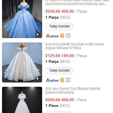
El Yapımı Prenses Mavi Askısız Kalp Yaka
Quinceanera Dantel Parti Kadınlar için
Suzhou Gilka Trading Co., Ltd.
Düğün Elbiseleri
/ Parça
$250,00-450,00
Jiangsu, China
Fiyat 2022
(MOQ)
1 Parça
Talep Gönder
Kısa Kol Gelinlik Top Etek İnciler Saten
Düğün Elbisesi Y21824
Suzhou Leader Apparel Co., Ltd.
/ Parça
$129,00-189,00
Jiangsu, China
Fiyat 2013
(MOQ)
1 Parça
Talep Gönder
Göz alıcı Dantel Top Elbisesi Gelinlik,
Şahane Detaylarla
One More Couture Apparel Designing Co., Ltd.
/ Piece
$200,00-400,00
Jiangsu, China
Fiyat 2026
(MOQ)
1 Piece