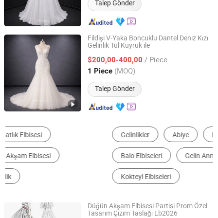
Talep Gönder
Fildişi V-Yaka Boncuklu Dantel Deniz Kızı
Gelinlik Tül Kuyruk ile
One More Couture Apparel Designing Co., Ltd.
/ Piece
$200,00-400,00
Jiangsu, China
Fiyat 2026
(MOQ)
1 Piece
Talep Gönder
Gelinlikler
Abiye
Nedime Kıyafeti Modelleri
Balo Elbiseleri
Gelin Annesi Elbisesi
Kokteyl Elbiseleri
Düğün Akşam Elbisesi Partisi Prom Özel
Tasarım Çizim Taslağı Lb2026
Suzhou Leader Apparel Co., Ltd.