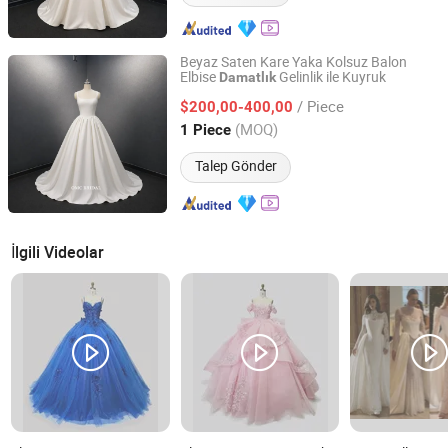
Beyaz Saten Kare Yaka Kolsuz Balon
Elbise
Gelinlik ile Kuyruk
Damatlık
One More Couture Apparel Designing Co., Ltd.
/ Piece
$200,00-400,00
Jiangsu, China
Fiyat 2026
(MOQ)
1 Piece
Talep Gönder
İlgili Videolar