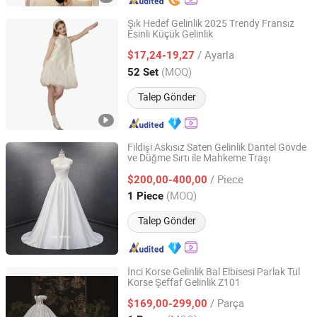
Şık Hedef Gelinlik 2025 Trendy Fransız
Esinli Küçük Gelinlik
GOOD SELLER CO.,LTD
/ Ayarla
$17,24-19,27
Zhejiang, China
Fiyat 2010
(MOQ)
52 Set
Talep Gönder
Fildişi Askısız Saten Gelinlik Dantel Gövde
ve Düğme Sırtı ile Mahkeme Traşı
One More Couture Apparel Designing Co., Ltd.
/ Piece
$200,00-400,00
Jiangsu, China
Fiyat 2026
(MOQ)
1 Piece
Talep Gönder
İnci Korse Gelinlik Bal Elbisesi Parlak Tül
Korse Şeffaf Gelinlik Z101
Suzhou Leader Apparel Co., Ltd.
/ Parça
$169,00-299,00