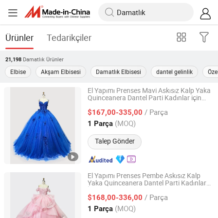
Ürünler
Tedarikçiler
Damatlık
Ürünler
21,198
Elbise
Akşam Elbisesi
Damatlık Elbisesi
dantel gelinlik
Öze
El Yapımı Prenses Mavi Askısız Kalp Yaka
Quinceanera Dantel Parti Kadınlar için
Chaozhou City Snow Pear Fashion Co., Ltd.
Düğün Elbiseleri Prenses Elbisesi Kız
/ Parça
Elbisesi Akşam Elbisesi Prom Elbisesi
$167,00-335,00
Guangdong, China
Fiyat 2026
(MOQ)
1 Parça
Talep Gönder
El Yapımı Prenses Pembe Askısız Kalp
Yaka Quinceanera Dantel Parti Kadınlar
Chaozhou City Snow Pear Fashion Co., Ltd.
İçin Düğün Elbisesi Düğün Elbisesi Kız
/ Parça
Elbisesi Mezuniyet Elbisesi
$168,00-336,00
Guangdong, China
Fiyat 2026
(MOQ)
1 Parça