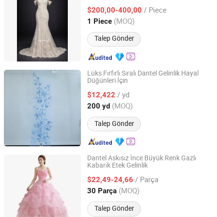
/ Piece
$200,00-400,00
Jiangsu, China
Fiyat 2026
(MOQ)
1 Piece
Talep Gönder
Lüks Fırfırlı Sıralı Dantel Gelinlik Hayal
Düğünleri İçin
Weihai Sisco International Trade Co., Ltd
/ yd
$12,422
Shandong, China
Fiyat 2025
(MOQ)
200 yd
Talep Gönder
Dantel Askısız İnce Büyük Renk Gazlı
Kabarık Etek Gelinlik
Qingdao Yuyi Industry and Trade Co., Ltd.
/ Parça
$22,49-24,66
Shandong, China
Fiyat 2025
(MOQ)
30 Parça
Talep Gönder