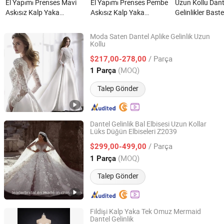
El Yapımı Prenses Mavi
El Yapımı Prenses Pembe
Uzun Kollu Dant
Askısız Kalp Yaka
Askısız Kalp Yaka
Gelinlikler Bast
Quinceanera Dantel Parti
Quinceanera Dantel Parti
Korse Denizkız
Kadınlar için Düğün
Kadınlar İçin Düğün
Elbiseleri 2027 
Moda Saten Dantel Aplike Gelinlik Uzun
Elbiseleri Prenses Elbisesi
Elbisesi Düğün Elbisesi
Kollu
Suzhou Gilka Trading Co., Ltd.
Kız Elbisesi Akşam
Kız Elbisesi Mezuniyet
/ Parça
$217,00-278,00
Elbisesi Prom Elbisesi
Elbisesi nedir?
Jiangsu, China
Fiyat 2022
(MOQ)
1 Parça
nedir?
Talep Gönder
Dantel Gelinlik Bal Elbisesi Uzun Kollar
Lüks Düğün Elbiseleri Z2039
Suzhou Leader Apparel Co., Ltd.
/ Parça
$299,00-499,00
Jiangsu, China
Fiyat 2013
(MOQ)
1 Parça
Talep Gönder
Fildişi Kalp Yaka Tek Omuz Mermaid
Dantel Gelinlik
One More Couture Apparel Designing Co., Ltd.