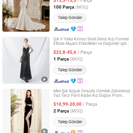
$13,5-15,5
Shanghai, China
Fiyat 2024
(MOQ)
100 Parça
Talep Gönder
Şık V-Yaka Kırmızı Sıralı Deniz Kızı Formal
Elbise Akşam Etkinlikleri ve Düğünler için
Chaozhou City Snow Pear Fashion Co., Ltd.
Akşam Elbisesi Mezuniyet Elbisesi Cazibeli
/ Parça
Elbise Gece Elbisesi Kız Elbisesi
$22,8-45,6
Guangdong, China
Fiyat 2026
(MOQ)
1 Parça
Talep Gönder
Mini Şık Soğuk Omuzlu Gömlek Zahmetsiz
Yaz Tarzı Parti Kadın Kız Düğün Prom
Jinan Nanfei Information Technology Co., Ltd.
Akşam Bodycon Bayanlar Örgü Rahat
/ Parça
Plaj Batı Modası Elbise
$10,99-20,00
Shandong, China
Fiyat 2024
(MOQ)
2 Parça
Talep Gönder