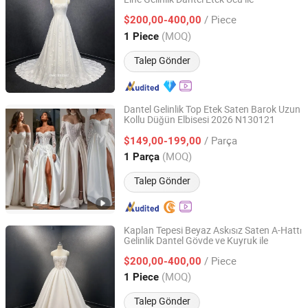
One More Couture Apparel Designing Co., Ltd.
/ Piece
$200,00-400,00
Jiangsu, China
Fiyat 2026
(MOQ)
1 Piece
Talep Gönder
Dantel Gelinlik Top Etek Saten Barok Uzun
Kollu Düğün Elbisesi 2026 N130121
Suzhou Leader Apparel Co., Ltd.
/ Parça
$149,00-199,00
Jiangsu, China
Fiyat 2013
(MOQ)
1 Parça
Talep Gönder
Kaplan Tepesi Beyaz Askısız Saten A-Hattı
Gelinlik Dantel Gövde ve Kuyruk ile
One More Couture Apparel Designing Co., Ltd.
/ Piece
$200,00-400,00
Jiangsu, China
Fiyat 2026
(MOQ)
1 Piece
Talep Gönder