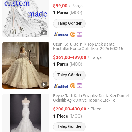
/ Parça
$99,00
Jiangsu, China
Fiyat 2013
(MOQ)
1 Parça
Talep Gönder
Uzun Kollu Gelinlik Top Etek Dantel
Kristaller Korse Gelinlikler 2026 M8215
Suzhou Leader Apparel Co., Ltd.
/ Parça
$369,00-499,00
Jiangsu, China
Fiyat 2013
(MOQ)
1 Parça
Talep Gönder
Beyaz Tatlı Kalp Straplez Deniz Kızı Dantel
Gelinlik Açık Sırt ve Kabarık Etek ile
One More Couture Apparel Designing Co., Ltd.
/ Piece
$200,00-400,00
Jiangsu, China
Fiyat 2026
(MOQ)
1 Piece
Talep Gönder