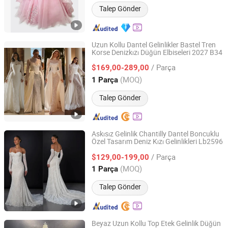
Talep Gönder
Uzun Kollu Dantel Gelinlikler Bastel Tren
Korse Denizkızı Düğün Elbiseleri 2027 B34
Suzhou Leader Apparel Co., Ltd.
/ Parça
$169,00-289,00
Jiangsu, China
Fiyat 2013
(MOQ)
1 Parça
Talep Gönder
Askısız Gelinlik Chantilly Dantel Boncuklu
Özel Tasarım Deniz Kızı Gelinlikleri Lb2596
Suzhou Leader Apparel Co., Ltd.
/ Parça
$129,00-199,00
Jiangsu, China
Fiyat 2013
(MOQ)
1 Parça
Talep Gönder
Beyaz Uzun Kollu Top Etek Gelinlik Düğün