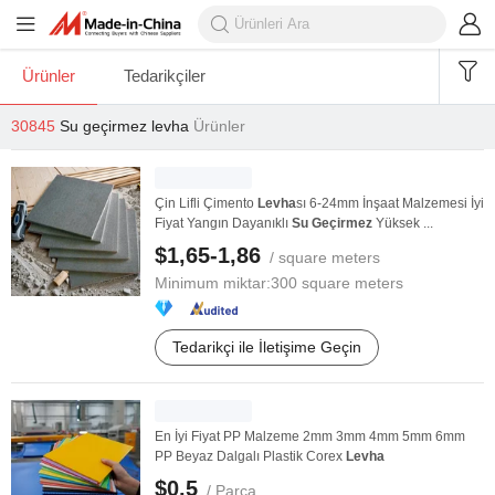
Ürünler
Tedarikçiler
30845
Su geçirmez levha
Ürünler
Çin Lifli Çimento
Levha
sı 6-24mm İnşaat Malzemesi İyi
Fiyat Yangın Dayanıklı
Su
Geçirmez
Yüksek ...
$1,65-1,86
/ square meters
Minimum miktar:
300 square meters
Tedarikçi ile İletişime Geçin
En İyi Fiyat PP Malzeme 2mm 3mm 4mm 5mm 6mm
PP Beyaz Dalgalı Plastik Corex
Levha
$0,5
/ Parça