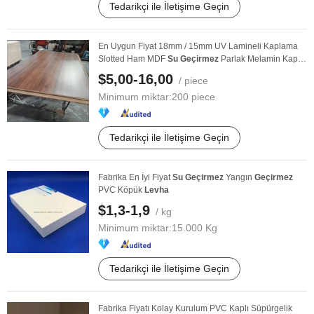
Tedarikçi ile İletişime Geçin
En Uygun Fiyat 18mm / 15mm UV Lamineli Kaplama
Slotted Ham MDF
Su
Geçirmez
Parlak Melamin Kaplı
MDF ...
$5,00-16,00
/ piece
Minimum miktar:
200 piece
Tedarikçi ile İletişime Geçin
Fabrika En İyi Fiyat
Su
Geçirmez
Yangın
Geçirmez
PVC Köpük
Levha
$1,3-1,9
/ kg
Minimum miktar:
15.000 Kg
Tedarikçi ile İletişime Geçin
Fabrika Fiyatı Kolay Kurulum PVC Kaplı Süpürgelik