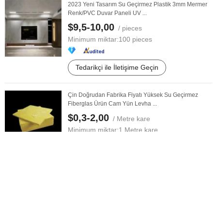
2023 Yeni Tasarım Su Geçirmez Plastik 3mm Mermer
Renk/PVC Duvar Paneli UV ...
$9,5-10,00
/ pieces
Minimum miktar:
100 pieces
Tedarikçi ile İletişime Geçin
Çin Doğrudan Fabrika Fiyatı Yüksek Su Geçirmez
Fiberglas Ürün Cam Yün Levha ...
$0,3-2,00
/ Metre kare
Minimum miktar:
1 Metre kare
Tedarikçi ile İletişime Geçin
Rekabetçi Fiyat Su Geçirmez Yangın Dayanıklı Lifli
Çimento Tahtası Yangın ...
$5,00-10,00
/ pcs