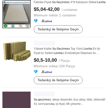
Fabrika Fiyatı
Su
Geçirmez
4*8 Kalsiyum Silikat
Levha
$5,04-42,00
/ container
Minimum miktar:
1 container
Tedarikçi ile İletişime Geçin
Yüksek Kalite
Su
Geçirmez
Taş Yünü
Levha
En İyi
Fiyat Isı Yalıtım
Levha
sı Endüstriyel Ekipman Isı ...
$0,5-10,00
/ Parça
Minimum miktar:
100 Parça
Tedarikçi ile İletişime Geçin
Su
geçirmez
, ateşe dayanıklı, buz ateşi, tıbbi, dekoratif
A1 sınıf pano
su
, iyi fiyat, lifli çimento ...