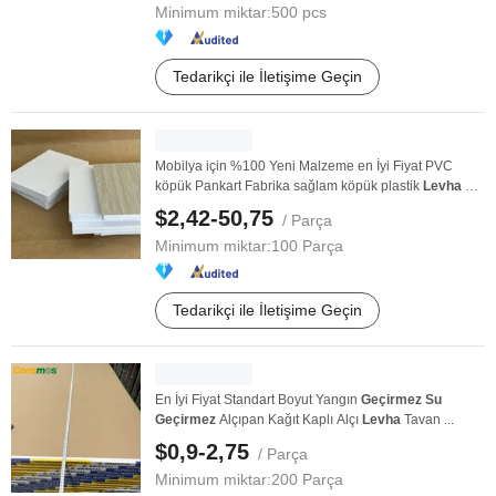
Minimum miktar:
500 pcs
Tedarikçi ile İletişime Geçin
Mobilya için %100 Yeni Malzeme en İyi Fiyat PVC
köpük Pankart Fabrika sağlam köpük plastik
Levha
Su
...
$2,42-50,75
/ Parça
Minimum miktar:
100 Parça
Tedarikçi ile İletişime Geçin
En İyi Fiyat Standart Boyut Yangın
Geçirmez
Su
Geçirmez
Alçıpan Kağıt Kaplı Alçı
Levha
Tavan ...
$0,9-2,75
/ Parça
Minimum miktar:
200 Parça