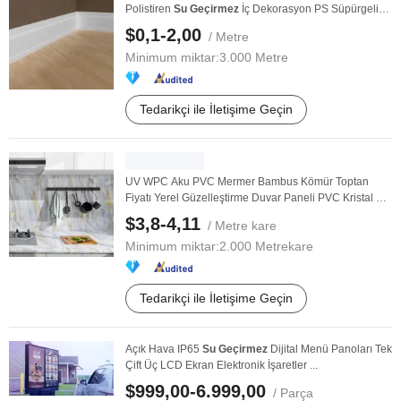
Polistiren
Su
Geçirmez
İç Dekorasyon PS Süpürgelik
...
$0,1-2,00
/ Metre
Minimum miktar:
3.000 Metre
Tedarikçi ile İletişime Geçin
UV WPC Aku PVC Mermer Bambus Kömür Toptan
Fiyatı Yerel Güzelleştirme Duvar Paneli PVC Kristal Lif
...
$3,8-4,11
/ Metre kare
Minimum miktar:
2.000 Metrekare
Tedarikçi ile İletişime Geçin
Açık Hava IP65
Su
Geçirmez
Dijital Menü Panoları Tek
Çift Üç LCD Ekran Elektronik İşaretler ...
$999,00-6.999,00
/ Parça