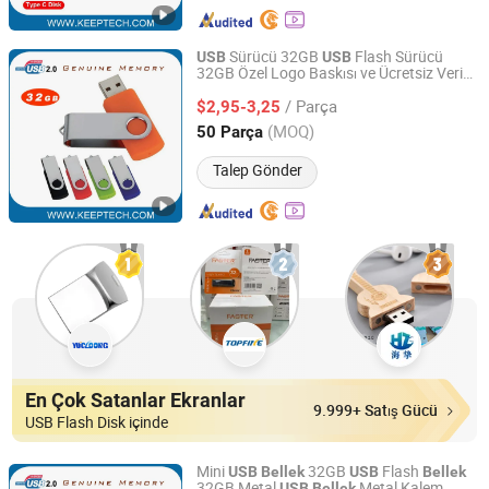
Sürücü 32GB
Flash Sürücü
USB
USB
32GB Özel Logo Baskısı ve Ücretsiz Veri
Shenzhen Keeptech Electronics Limited
Yükleme Pen Sürücü 32GB Döner
USB
/ Parça
Gerçek
Kapasitesi ile 32GB Orijinal
$2,95-3,25
Bellek
Çip
Guangdong, China
Fiyat 2008
(MOQ)
50 Parça
Talep Gönder
En Çok Satanlar Ekranlar
9.999+ Satış Gücü
USB Flash Disk içinde
Mini
32GB
Flash
USB
Bellek
USB
Bellek
32GB Metal
Metal Kalem
USB
Bellek