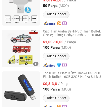
$7,81-82,85
Guangdong, China
Fiyat 2019
(MOQ)
50 Parça
Talep Gönder
Çizgi Film Araba Şekli PVC Flash
Bellek
Özelleştirilmiş Hediye Flash Sürücü
USB
Zhongshan Tianxin Craft Gift Products Co., Ltd.
/ Parça
$1,00-10,00
Guangdong, China
Fiyat 2010
(MOQ)
100 Parça
Talep Gönder
Toplu Ucuz Plastik Özel Baskılı
2.0
USB
Flash
16GB 32GB Hafıza Stick U
Bellek
ShenZhen BoWang DianZi YouXian GongSi
Disk 8GB
/ Parça
$0,8-3,8
Guangdong, China
Fiyat 2026
(MOQ)
100 Parça
Talep Gönder