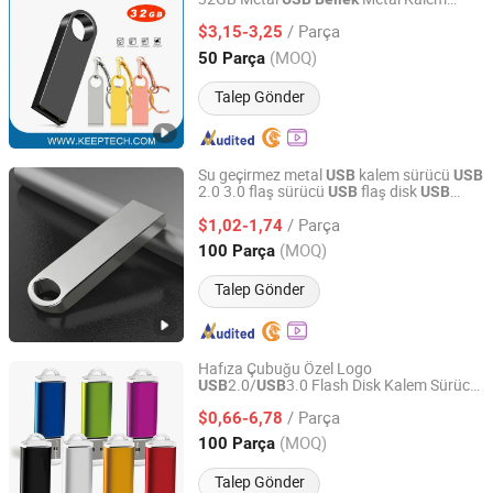
Shenzhen Keeptech Electronics Limited
32GB Özel
OEM
Bellek
USB
Bellek
USB
/ Parça
Se9
Ücretsiz Logo
$3,15-3,25
Bellek
USB
Bellek
Baskısı Gerçek
Bellek
Guangdong, China
Fiyat 2008
(MOQ)
50 Parça
Talep Gönder
Su geçirmez metal
kalem sürücü
USB
USB
2.0 3.0 flaş sürücü
flaş disk
USB
USB
ULIKE DESIGN CO., LIMITED
bellek
/ Parça
$1,02-1,74
Guangdong, China
Fiyat 2016
(MOQ)
100 Parça
Talep Gönder
Hafıza Çubuğu Özel Logo
2.0/
3.0 Flash Disk Kalem Sürücü
USB
USB
Shenzhen Yuchengloong Technology Co., Ltd.
Tanıtım
USB
/ Parça
$0,66-6,78
Guangdong, China
Fiyat 2024
(MOQ)
100 Parça
Talep Gönder