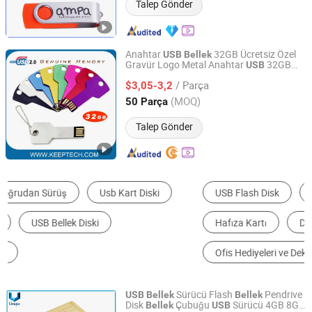
Talep Gönder
Anahtar
32GB Ücretsiz Özel
USB
Bellek
Gravür Logo Metal Anahtar
32GB
USB
Shenzhen Keeptech Electronics Limited
Pendrive 32GB Gerçek
Kapasitesi
Bellek
/ Parça
ile Üst Düzey Kalite
$3,05-3,2
Guangdong, China
Fiyat 2008
(MOQ)
50 Parça
Talep Gönder
USB Flash Disk
Sabit Disk
USB Ürünleri
Hafıza Kartı
Diğer Promosyon Hediyeleri
Ofis Hediyeleri ve Dekorasyon
Sürücü Flash
Pendrive
USB
Bellek
Bellek
Disk
Çubuğu
Sürücü 4GB 8GB
Bellek
USB
Dongguan Unique Pins & Gifts Co., Ltd.