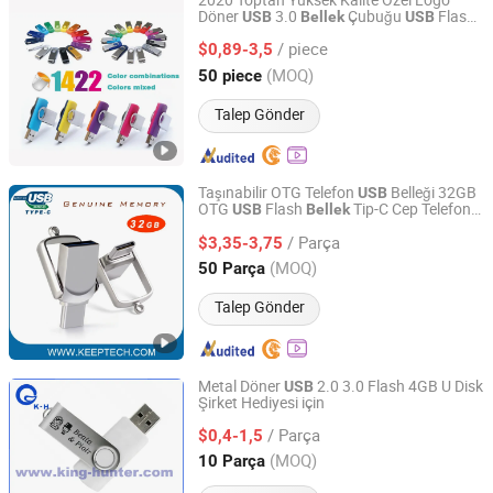
2020 Toptan Yüksek Kalite Özel Logo
Döner
3.0
Çubuğu
Flash
USB
Bellek
USB
Goodpower Electronic Co., Ltd.
Sürücü
/ piece
$0,89-3,5
Guangdong, China
Fiyat 2020
(MOQ)
50 piece
Talep Gönder
Taşınabilir OTG Telefon
Belleği 32GB
USB
OTG
Flash
Tip-C Cep Telefonu
USB
Bellek
Shenzhen Keeptech Electronics Limited
için 32GB PC ve Cep Telefonu için Gerçek
/ Parça
Kapasitesinde Çift Kullanım 32GB
$3,35-3,75
Bellek
Guangdong, China
Fiyat 2008
(MOQ)
50 Parça
Talep Gönder
Metal Döner
2.0 3.0 Flash 4GB U Disk
USB
Şirket Hediyesi için
Shenzhen King-Hunter Technology Co., Ltd.
/ Parça
$0,4-1,5
Guangdong, China
Fiyat 2012
(MOQ)
10 Parça