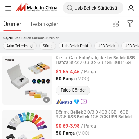
Ürünler
Tedarikçiler
Usb Bellek Sürücüsü
Ürünler
24,781
Arka Tekerlek İçi
Sürüş
Usb Bellek Diski
USB Bellek
USB Bell
Kristal Cam Fotoğrafçılık Flaş
Bellek
USB
Hafıza Stick 2.0 3.0 2 GB 4GB 8GB 16GB
Shenzhen Infinite Technology Co., Ltd.
Parmak
3D Oymalı Logo ile
Bellek
/ Parça
$1,65-4,46
Guangdong, China
Fiyat 2026
(MOQ)
50 Parça
Talep Gönder
Dönme
2.0/3.0 4GB 8GB 16GB
Bellek
32GB
1GB 2GB
ler
USB
Bellek
USB
Bellek
Shenzhen Infinite Technology Co., Ltd.
Dönme
Bellek
/ Parça
$0,69-3,98
Guangdong, China
Fiyat 2026
(MOQ)
50 Parça