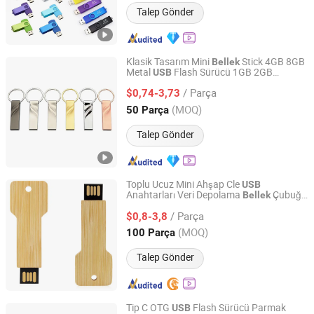
Talep Gönder
Klasik Tasarım Mini
Stick 4GB 8GB
Bellek
Metal
Flash Sürücü 1GB 2GB
USB
Shenzhen Infinite Technology Co., Ltd.
Anahtarlık ile Pen Drive Cle
USB
/ Parça
$0,74-3,73
Guangdong, China
Fiyat 2026
(MOQ)
50 Parça
Talep Gönder
Toplu Ucuz Mini Ahşap Cle
USB
Anahtarları Veri Depolama
Çubuğu
Bellek
ShenZhen BoWang DianZi YouXian GongSi
Flash Disk Parmak Sürücü
/ Parça
$0,8-3,8
Guangdong, China
Fiyat 2026
(MOQ)
100 Parça
Talep Gönder
Tip C OTG
Flash Sürücü Parmak
USB