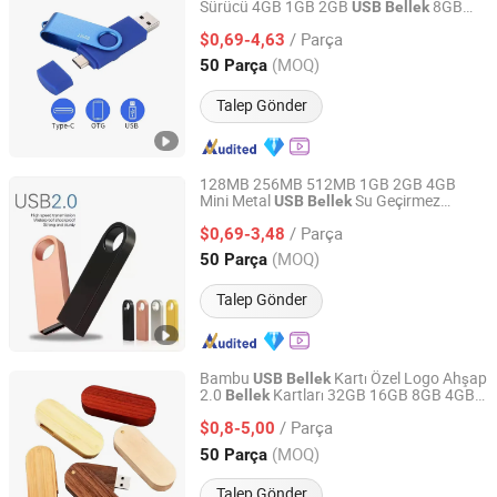
Sürücü 4GB 1GB 2GB
8GB
USB
Bellek
Shenzhen Infinite Technology Co., Ltd.
Hafıza Pendrive
C Android ve
USB
USB
/ Parça
Iph Mobil cihazlar için
$0,69-4,63
Guangdong, China
Fiyat 2026
(MOQ)
50 Parça
Talep Gönder
128MB 256MB 512MB 1GB 2GB 4GB
Mini Metal
Su Geçirmez
USB
Bellek
Shenzhen Infinite Technology Co., Ltd.
Hafıza
Sürücü 8GB 16GB Kalem
USB
/ Parça
Sürücü 32GB
$0,69-3,48
Guangdong, China
Fiyat 2026
(MOQ)
50 Parça
Talep Gönder
Bambu
Kartı Özel Logo Ahşap
USB
Bellek
2.0
Kartları 32GB 16GB 8GB 4GB
Bellek
Width-Tech Electronic Co, Ltd
2GB 1GB 128MB Hediye
/ Parça
$0,8-5,00
Guangdong, China
Fiyat 2025
(MOQ)
50 Parça
Talep Gönder