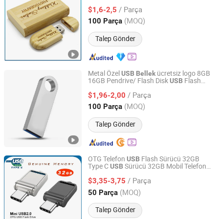
16GB 32GB 64GB 128GB
/ Parça
$1,6-2,5
Guangdong, China
Fiyat 2019
(MOQ)
100 Parça
Talep Gönder
Metal Özel
ücretsiz logo 8GB
USB
Bellek
16GB Pendrive/ Flash Disk
Flash
USB
ULIKE DESIGN CO., LIMITED
Bellek
/ Parça
$1,96-2,00
Guangdong, China
Fiyat 2016
(MOQ)
100 Parça
Talep Gönder
OTG Telefon
Flash Sürücü 32GB
USB
Type C
Sürücü 32GB Mobil Telefon
USB
Shenzhen Keeptech Electronics Limited
Flash Sürücü Type-C OTG Taşınabilir
USB
/ Parça
Telefon
Sürücü Gerçek
$3,35-3,75
USB
Bellek
Kapasitesinde 32GB
Guangdong, China
Fiyat 2008
(MOQ)
50 Parça
Talep Gönder