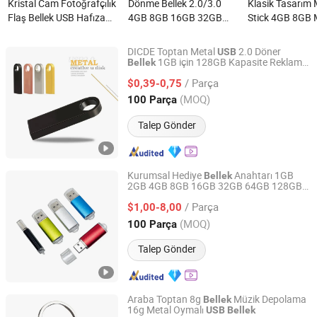
Kristal Cam Fotoğrafçılık
Dönme Bellek 2.0/3.0
Klasik Tasarım M
Flaş Bellek USB Hafıza
4GB 8GB 16GB 32GB
Stick 4GB 8GB 
Stick 2.0 3.0 2 GB 4GB
USB Bellek 1GB 2GB USB
Flash Sürücü 
8GB 16GB Parmak Bellek
Bellekler Dönme Bellek
Anahtarlık ile P
DICDE Toptan Metal
2.0 Döner
USB
3D Oymalı Logo ile nedir?
nedir?
Cle USB nedir?
1GB için 128GB Kapasite Reklam
Bellek
Shenzhen Dongqiyuan Technology Co. Ltd
Markalama
/ Parça
$0,39-0,75
Guangdong, China
Fiyat 2026
(MOQ)
100 Parça
Talep Gönder
Kurumsal Hediye
Anahtarı 1GB
Bellek
2GB 4GB 8GB 16GB 32GB 64GB 128GB
Shenzhen Madazon Technology Co., Ltd.
Renkli
2.0 3.0 Özel
USB
Bellek
USB
Bellek
/ Parça
$1,00-8,00
Guangdong, China
Fiyat 2025
(MOQ)
100 Parça
Talep Gönder
Araba Toptan 8g
Müzik Depolama
Bellek
16g Metal Oymalı
USB
Bellek
Yiwu Xuan Beizhai Handicraft Co., Ltd.