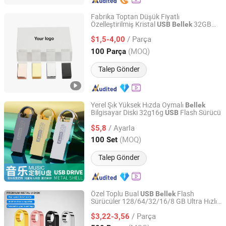
Fabrika Toptan Düşük Fiyatlı
Özelleştirilmiş Kristal
32GB
USB
Bellek
Shenzhen Madazon Technology Co., Ltd.
2.0 Hafıza Stick 64GB Kalem Sürücü
/ Parça
128GB
Anahtar Kurumsal Su
$1,5-4,00
USB
Geçirmez
Hediyeleri
USB
Bellek
Guangdong, China
Fiyat 2025
(MOQ)
100 Parça
Talep Gönder
Yerel Şık Yüksek Hızda Oymalı
Bellek
Bilgisayar Diski 32g16g
Flash Sürücü
USB
Yiwu Xuan Beizhai Handicraft Co., Ltd.
/ Ayarla
$5,8
Zhejiang, China
Fiyat 2025
(MOQ)
100 Set
Talep Gönder
Özel Toplu Bual
Flash
USB
Bellek
Sürücüler 128/64/32/16/8 GB Ultra Hızlı
Changsha Hetong Technology Co., Ltd.
3.1/3.0 Flash Parmak Sürücü, Geri
USB
/ Parça
Çekilebilir, Yüksek Hızda Veri Aktarım
$3,22-3,56
Depolama Cihazı