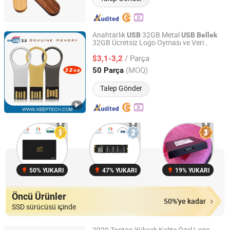
Anahtarlık
32GB Metal
USB
USB
Bellek
32GB Ücretsiz Logo Oyması ve Veri
Shenzhen Keeptech Electronics Limited
Yükleme ile Metal Anahtar
Sürücü
USB
/ Parça
32GB Gerçek
Kapasitesi Üst Düzey
$3,1-3,2
Bellek
Kalite
Guangdong, China
Fiyat 2008
(MOQ)
50 Parça
Talep Gönder
50% YUKARI
47% YUKARI
19% YUKARI
Öncü Ürünler
50%'ye kadar
SSD sürücüsü içinde