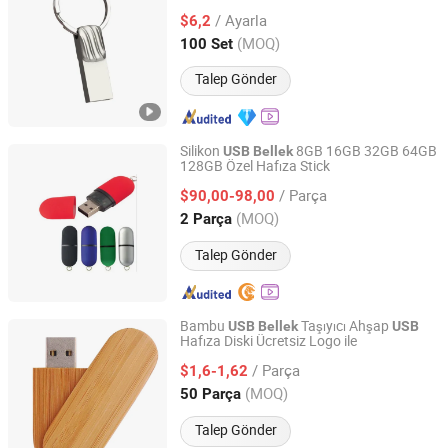
/ Ayarla
$6,2
Zhejiang, China
Fiyat 2025
(MOQ)
100 Set
Talep Gönder
Silikon
8GB 16GB 32GB 64GB
USB
Bellek
128GB Özel Hafıza Stick
Fortune Port Electronics Limited.
/ Parça
$90,00-98,00
Guangdong, China
Fiyat 2025
(MOQ)
2 Parça
Talep Gönder
Bambu
Taşıyıcı Ahşap
USB
Bellek
USB
Hafıza Diski Ücretsiz Logo ile
Shenzhen Creative Memory Technology Limited
/ Parça
$1,6-1,62
Guangdong, China
Fiyat 2013
(MOQ)
50 Parça
Talep Gönder