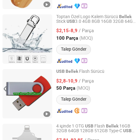
Toptan Özel Logo Kalem Sürücü
Bellek
Stick
3.0 4GB 8GB 16GB 32GB 64GB
USB
GuangZhou Ronc Electronic Technology co.,LTD
128GB 256GB
Flash Sürücü
USB
/ Parça
$2,15-8,9
Guangdong, China
Fiyat 2009
(MOQ)
100 Parça
Talep Gönder
Flash Sürücü
USB
Bellek
Jinggoal International Limited
/ Parça
$2,8-10,9
(MOQ)
50 Parça
Guangdong, China
Fiyat 2008
Talep Gönder
4 içinde 1 OTG
Flash
16GB
USB
Bellek
32GB 64GB 128GB 512GB Type-C
USB
SHENZHEN BELXIN TECHNOLOGY CO., LTD
Hafıza Çubuğu iPhone Android PC için
/ Parça