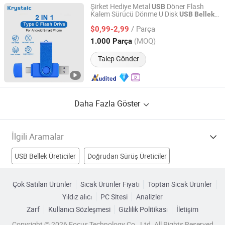
Şirket Hediye Metal
Döner Flash
USB
Kalem Sürücü Dönme U Disk
USB
Bellek
Cenlak Technology Co., Ltd.
Anahtarı Flash
Veri Kablosu
USB
Bellek
/ Parça
Bilgisayar
$0,99-2,99
Zhejiang, China
Fiyat 2024
(MOQ)
1.000 Parça
Talep Gönder
Daha Fazla Göster
İlgili Aramalar
USB Bellek Üreticiler
Doğrudan Sürüş Üreticiler
Usb Kart Diski Üreticiler
Usb Disk Sürücüsü Üreticiler
Çok Satılan Ürünler
Sıcak Ürünler Fiyatı
Toptan Sıcak Ürünler
Yıldız alıcı
PC Sitesi
Analizler
USB Bellek Diski Fabrikalar
Usb Bellek Sürücüsü Fabrikalar
Zarf
Kullanıcı Sözleşmesi
Gizlilik Politikası
İletişim
usb bellek kartı Fabrikalar
Sabit Disk Sürücüsü Fabrikalar
Copyright © 2026 Focus Technology Co., Ltd. All Rights Reserved