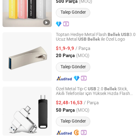
Hunan, China
Fiyat 2025
(MOQ)
500 Parça
Talep Gönder
Toptan Hediye Metal Flash
3.0
Bellek
USB
Ucuz Metal
ile Özel Logo
USB
Bellek
GuangZhou Ronc Electronic Technology co.,LTD
/ Parça
$1,9-9,9
Guangdong, China
Fiyat 2009
(MOQ)
20 Parça
Talep Gönder
Özel Metal Tip-C
2.0
Stick,
USB
Bellek
Akıllı Telefonlar için Yüksek Hızda Flash
SHENZHEN BELXIN TECHNOLOGY CO., LTD
Sürücü, PC İş Hediyeleri
/ Parça
$2,48-16,53
Guangdong, China
Fiyat 2019
(MOQ)
50 Parça
Talep Gönder