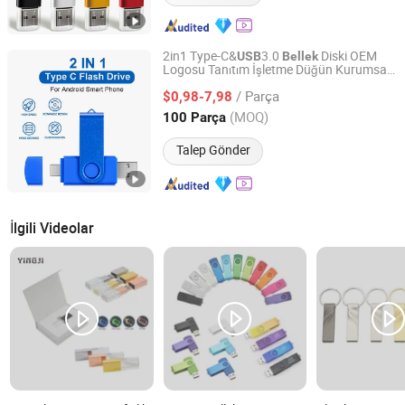
2in1 Type-C&
3.0
Diski OEM
USB
Bellek
Logosu Tanıtım İşletme Düğün Kurumsal
Shenzhen Yuchengloong Technology Co., Ltd.
Hediye
Flash Sürücü
USB
/ Parça
$0,98-7,98
Guangdong, China
Fiyat 2024
(MOQ)
100 Parça
Talep Gönder
İlgili Videolar