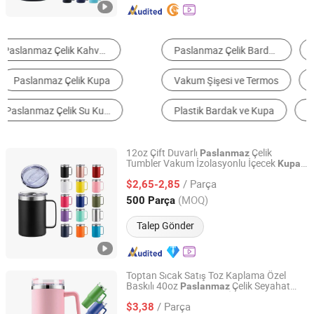
Paslanmaz Çelik Bardak ve Kupa
Vakum Termo
Vakum Şişesi ve Termos
Su Şişesi
Plastik Bardak ve Kupa
Seyahat Kupası
12oz Çift Duvarlı
Çelik
Paslanmaz
Tumbler Vakum İzolasyonlu İçecek
Kupa
GOOD IDEA PROMOTION LIMITED
Kapağı ve Sap ile
/ Parça
$2,65-2,85
Zhejiang, China
Fiyat 2017
(MOQ)
500 Parça
Talep Gönder
Toptan Sıcak Satış Toz Kaplama Özel
Baskılı 40oz
Çelik Seyahat
Paslanmaz
Suzhou TopRising International Trade Co., Ltd
sı Tumbler Vakum İzolasyonlu
Kupa
Kupa
/ Parça
Pipet ve Kapak ile
$3,38