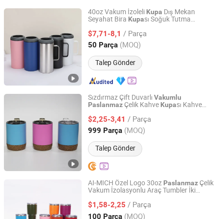
40oz Vakum İzoleli
Dış Mekan
Kupa
Seyahat Bira
sı Soğuk Tutma
Kupa
Eleven International Trade (Hangzhou) Co., Ltd.
Çelik Bira Kutusu Soğutucu
Paslanmaz
/ Parça
$7,71-8,1
Zhejiang, China
Fiyat 2025
(MOQ)
50 Parça
Talep Gönder
Sızdırmaz Çift Duvarlı
Vakumlu
Çelik Kahve
sı Kahve
Paslanmaz
Kupa
Wuyi Yuxin Outdoors Products Co., Ltd
Çayı için
/ Parça
$2,25-3,41
Zhejiang, China
Fiyat 2025
(MOQ)
999 Parça
Talep Gönder
AI-MICH Özel Logo 30oz
Çelik
Paslanmaz
Vakum İzolasyonlu Araç Tumbler İki
Shenzhen Ai-Mich Science And Technology Limited
Katmanlı Taşınabilir Seyahat Kahve
/ Parça
sı
$1,58-2,25
Kupa
Guangdong, China
Fiyat 2024
(MOQ)
100 Parça