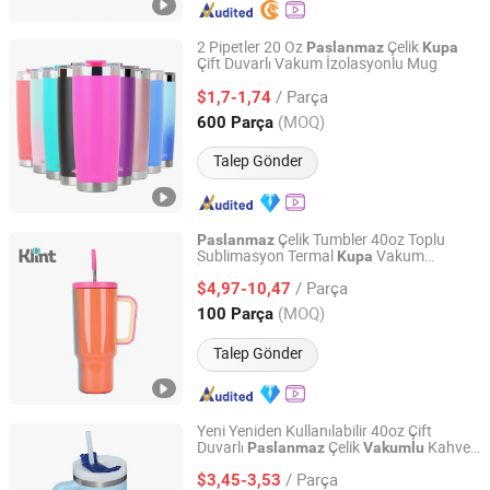
2 Pipetler 20 Oz
Çelik
Paslanmaz
Kupa
Çift Duvarlı Vakum İzolasyonlu Mug
GOOD SELLER CO., LTD
/ Parça
$1,7-1,74
Zhejiang, China
Fiyat 2010
(MOQ)
600 Parça
Talep Gönder
Çelik Tumbler 40oz Toplu
Paslanmaz
Sublimasyon Termal
Vakum
Kupa
Ningbo Yinzhou Sages Import & Export Co., Ltd.
İzolasyonlu Seyahat
sı Kulplu ve
Kupa
/ Parça
Kapaklı
$4,97-10,47
Zhejiang, China
Fiyat 2007
(MOQ)
100 Parça
Talep Gönder
Yeni Yeniden Kullanılabilir 40oz Çift
Duvarlı
Çelik
Kahve
Paslanmaz
Vakumlu
Taizhou Shike Plastics Co., Ltd.
sı Seyahat Mug'ı
Kupa
/ Parça
$3,45-3,53