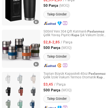
Anhui, China
Fiyat 2024
(MOQ)
50 Parça
Talep Gönder
500ml Yeni 304 Çift Katmanlı
Paslanmaz
Çelik Yavaş Pişirici
Şık Vakum İzoleli
Kupa
Yongkang Heecn Stainless Steel Co., Ltd.
ve Kaşık ile
Kupa
/ Parça
$2,8-2,85
Zhejiang, China
Fiyat 2018
(MOQ)
500 Parça
Talep Gönder
Toptan Büyük Kapasiteli 40oz
Paslanmaz
Çelik İzole Vakum Termos Otomatik
Kupa
Market Union Co. Ltd.
Seyahat
Tutma Yeri ile
Kupa
/ Parça
$3,45
Zhejiang, China
Fiyat 2010
(MOQ)
500 Parça
Talep Gönder