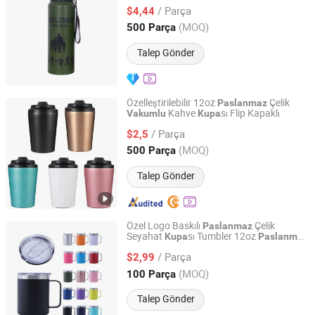
/ Parça
$4,44
Fujian, China
Fiyat 2022
(MOQ)
500 Parça
Talep Gönder
Özelleştirilebilir 12oz
Çelik
Paslanmaz
Kahve
sı Flip Kapaklı
Vakumlu
Kupa
Ningbo Hanhong Co., Ltd
/ Parça
$2,5
Zhejiang, China
Fiyat 2026
(MOQ)
500 Parça
Talep Gönder
Özel Logo Baskılı
Çelik
Paslanmaz
Seyahat
sı Tumbler 12oz
Kupa
Paslanmaz
Suzhou TopRising International Trade Co., Ltd
Çelik Vakum İzoleli Ofis
sı Kahve
Kupa
/ Parça
sı Kulplu ve Kapaklı
$2,99
Kupa
Jiangsu, China
Fiyat 2022
(MOQ)
100 Parça
Talep Gönder