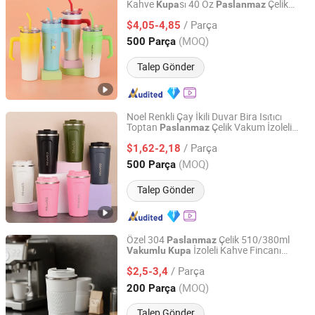
Kahve
sı 40 Oz
Çelik
Kupa
Paslanmaz
Shanghai Karry Industrial Co., Ltd.
Seyahat
ile Sapı
Kupa
/ Parça
$4,05-4,85
Zhejiang, China
Fiyat 2023
(MOQ)
500 Parça
Talep Gönder
Noel Renkli Çay İkili Duvar Bira Isıtıcı
Toptan
Çelik Vakum İzoleli
Paslanmaz
Shanghai Karry Industrial Co., Ltd.
Özelleştirilmiş Seyahat Kahve
sı
Kupa
/ Parça
Kapaklı
$1,62-2,18
Zhejiang, China
Fiyat 2023
(MOQ)
500 Parça
Talep Gönder
Özel 304
Çelik 510/380ml
Paslanmaz
İzoleli Kahve Fincanı
Vakumlu
Kupa
Yangjiang Aohea Plastic Hardware Products Co., Ltd.
Kapaklı
/ Parça
$2,5-3,4
Guangdong, China
Fiyat 2025
(MOQ)
200 Parça
Talep Gönder