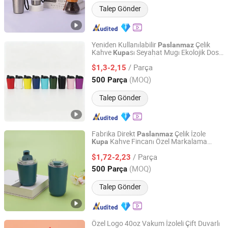
Talep Gönder
Yeniden Kullanılabilir
Çelik
Paslanmaz
Kahve
sı Seyahat Mugı Ekolojik Dost
Kupa
Zhejiang Coolshine Cup Co., Ltd.
Vakum İzolasyonlu İçecek Kapları Özel
/ Parça
Logo Toptan Fabrika Tedarik
$1,3-2,15
Zhejiang, China
Fiyat 2026
(MOQ)
500 Parça
Talep Gönder
Fabrika Direkt
Çelik İzole
Paslanmaz
Kahve Fincanı Özel Markalama
Kupa
Shanghai Karry Industrial Co., Ltd.
Tumbler Süpermarket
Vakumlu
/ Parça
Perakende Hediye Promosyonu
$1,72-2,23
Zhejiang, China
Fiyat 2023
(MOQ)
500 Parça
Talep Gönder
Özel Logo 40oz Vakum İzoleli Çift Duvarlı