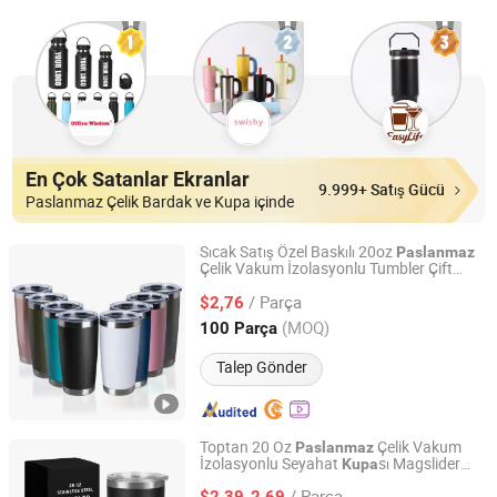
En Çok Satanlar Ekranlar
9.999+ Satış Gücü
Paslanmaz Çelik Bardak ve Kupa içinde
Sıcak Satış Özel Baskılı 20oz
Paslanmaz
Çelik Vakum İzolasyonlu Tumbler Çift
Suzhou TopRising International Trade Co., Ltd
Duvarlı Kahve
sı
Çelik
Kupa
Paslanmaz
/ Parça
Seyahat
sı Kapaklı
$2,76
Kupa
Jiangsu, China
Fiyat 2022
(MOQ)
100 Parça
Talep Gönder
Toptan 20 Oz
Çelik Vakum
Paslanmaz
İzolasyonlu Seyahat
sı Magslider
Kupa
Anhui Ifun Import&Export Co., Ltd
Kapak ile
/ Parça
$2,39-2,69