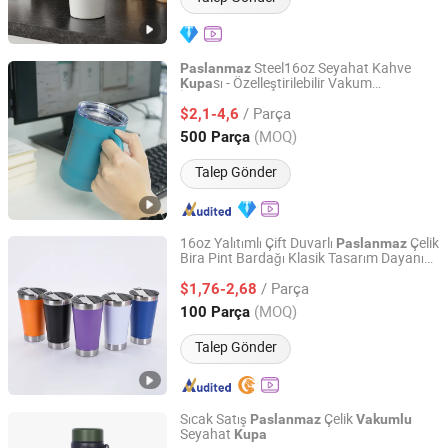
Steel16oz Seyahat Kahve
Paslanmaz
sı - Özelleştirilebilir Vakum
Kupa
Zhejiang Daian Commodity Co., Ltd.
İzolasyonlu, Çift Duvarlı, Saplı
/ Parça
$2,1-4,6
Shanghai, China
Fiyat 2007
(MOQ)
500 Parça
Talep Gönder
16oz Yalıtımlı Çift Duvarlı
Çelik
Paslanmaz
Bira Pint Bardağı Klasik Tasarım Dayanıklı
Anhui Beauty Home Technology Co., Ltd
Metal Bardak 500ml SUS 304
Vakumlu
/ Parça
Bira
sı Kamp İçin
$1,76-2,68
Kupa
Anhui, China
Fiyat 2024
(MOQ)
100 Parça
Talep Gönder
Sıcak Satış
Çelik
Paslanmaz
Vakumlu
Seyahat
Kupa
Jinjiang Chengcheng Supply Chain Management Co., Ltd.