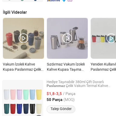
İlgili Videolar
Vakum İzoleli Kahve
Sızdırmaz Vakum İzoleli
Yeniden Kullanıl
Kupası Paslanmaz Çelik
Kahve Kupası Taşıma
Paslanmaz Çeli
Seyahat Bardak İki
Kayışı ile Paslanmaz Çelik
Kupası Seyahat
Katmanlı Termal Kupa
Termal Kupa Kurumsal
Ekolojik Dost 
Hediye Taşınabilir 380ml Çift Duvarlı
Ofis Kahve Kupası
Hediye Projeleri için
İzolasyonlu İçe
Çelik Vakum Termal Kahve
Paslanmaz
Dongguan Grace Technology Co., Ltd.
sı
Kupa
Toptan OEM Üretici
Paslanmaz Çelik Kahve
Kapları Özel Lo
/ Parça
$1,8-3,5
Toptan Tedarikçi nedir?
Kupa nedir?
Fabrika Tedarik
Guangdong, China
Fiyat 2025
(MOQ)
50 Parça
Talep Gönder