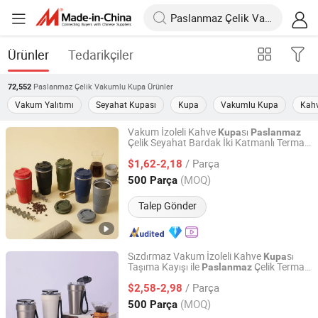
Ürünler
Tedarikçiler
Paslanmaz Çelik Vakumlu Kupa
Ürünler
72,552
Vakum Yalıtımı
Seyahat Kupası
Kupa
Vakumlu Kupa
Kahv
Vakum İzoleli Kahve
sı
Kupa
Paslanmaz
Çelik Seyahat Bardak İki Katmanlı Termal
Shanghai Karry Industrial Co., Ltd.
Ofis Kahve
sı Toptan OEM
Kupa
Kupa
/ Parça
Üretici Toptan Tedarikçi
$1,62-2,18
Zhejiang, China
Fiyat 2023
(MOQ)
500 Parça
Talep Gönder
Sızdırmaz Vakum İzoleli Kahve
sı
Kupa
Taşıma Kayışı ile
Çelik Termal
Paslanmaz
Zhejiang Coolshine Cup Co., Ltd.
Kurumsal Hediye Projeleri için
Kupa
/ Parça
Çelik Kahve
$2,58-2,98
Paslanmaz
Kupa
Zhejiang, China
Fiyat 2026
(MOQ)
500 Parça