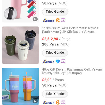
Jiangsu, China
Fiyat 2022
(MOQ)
50 Parça
Talep Gönder
510ml 380ml Akıllı Dokunmatik Termos
Çelik Çift Duvarlı Vakum
Paslanmaz
Ms Rhong Co., Ltd.
İzolasyonlu Termal Kahve
sı Akıllı
Kupa
/ Parça
Sızdırmaz Ekran Kapaklı
$2,5-2,98
Beijing, China
Fiyat 2022
(MOQ)
200 Parça
Talep Gönder
40oz Çift Duvarlı
Çelik Vakum
Paslanmaz
İzolasyonlu Seyahat
sı
Kupa
Yongkang Congjian Industry and Trade Co., Ltd
/ Parça
$2,00
Zhejiang, China
Fiyat 2025
(MOQ)
50 Parça
Talep Gönder