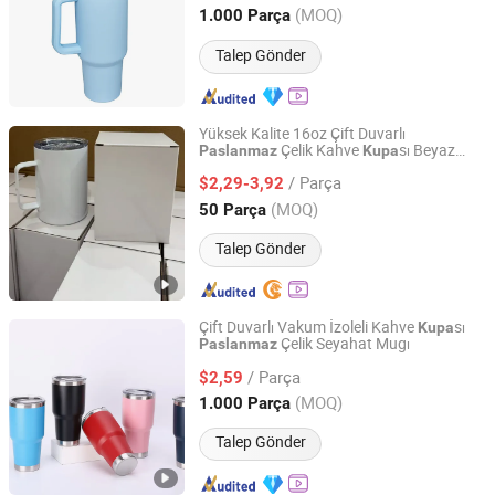
Zhejiang, China
Fiyat 2019
(MOQ)
1.000 Parça
Talep Gönder
Yüksek Kalite 16oz Çift Duvarlı
Çelik Kahve
sı Beyaz
Paslanmaz
Kupa
Zhanjiang Wangmao Electronic Technology Co., Ltd
Kapaklı Taşınabilir Saplı Sublimasyon
/ Parça
Boşları Dış Mekan Kullanımı için
$2,29-3,92
Vakumlu
Guangdong, China
Fiyat 2025
(MOQ)
50 Parça
Talep Gönder
Çift Duvarlı Vakum İzoleli Kahve
sı
Kupa
Çelik Seyahat Mugı
Paslanmaz
Guangzhou Joyou Daily Necessities Co.,LTD
/ Parça
$2,59
Guangdong, China
Fiyat 2026
(MOQ)
1.000 Parça
Talep Gönder