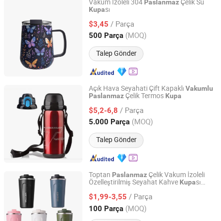
Vakum İzoleli 304
Çelik Su
Paslanmaz
sı
Kupa
Zhejiang Yunuo Industrial Co., Ltd.
/ Parça
$3,45
Zhejiang, China
Fiyat 2025
(MOQ)
500 Parça
Talep Gönder
Açık Hava Seyahati Çift Kapaklı
Vakumlu
Çelik Termos
Paslanmaz
Kupa
TAIZHOU HARSOUL IMP. & EXP. CO., LTD.
/ Parça
$5,2-6,8
Zhejiang, China
Fiyat 2006
(MOQ)
5.000 Parça
Talep Gönder
Toptan
Çelik Vakum İzoleli
Paslanmaz
Özelleştirilmiş Seyahat Kahve
sı
Kupa
Hefei Green Intelligent Technology Co., Ltd.
Kapaklı
/ Parça
$1,99-3,55
Anhui, China
Fiyat 2018
(MOQ)
100 Parça