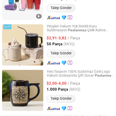
Talep Gönder
Yetişkin Vakum Yok Renkli Kutu
Sublimasyon
Çelik Kahve
Paslanmaz
Guangzhou Diller Daily Necessities Co., Ltd.
sı
Kupa
/ Parça
$2,91-3,82
Guangdong, China
Fiyat 2020
(MOQ)
50 Parça
Talep Gönder
Yeni Tasarım 100% Sızdırmaz Özel Logo
Vakum İzolasyonlu Çift Duvar
Paslanmaz
Chaozhou City Cha'an District Fengtang Town Sai Si
Çelik Kahve
sı 3D Baskı
Kupa
Ceramics Factory
/ Parça
$2,00-4,00
(MOQ)
1.000 Parça
Guangdong, China
Fiyat 2025
Talep Gönder