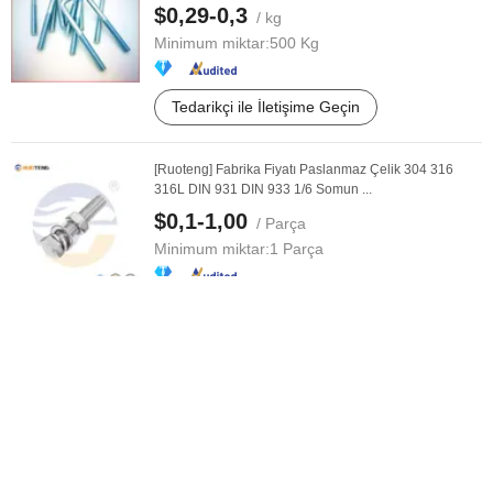
$0,29-0,3
/ kg
Minimum miktar:
500 Kg
Tedarikçi ile İletişime Geçin
[Ruoteng] Fabrika Fiyatı Paslanmaz Çelik 304 316
316L DIN 931 DIN 933 1/6 Somun ...
$0,1-1,00
/ Parça
Minimum miktar:
1 Parça
Tedarikçi ile İletişime Geçin
Fabrika Fiyatı ASTM A193 Paslanmaz Çelik
316/304/201 Stud Cıvataları (Sınıf ...
$0,005-0,1
/ Parça
Minimum miktar:
1.000 Parça