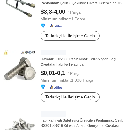
Paslanmaz
Çelik U Şeklinde
Cıvata
Kelepçeleri M20
U ...
$3,3-4,00
/ Parça
Minimum miktar:
1 Parça
Tedarikçi ile İletişime Geçin
Dayanıklı DIN933
Paslanmaz
Çelik Altıgen Başlı
Cıvata
lar Fabrika Fiyatında
$0,01-0,1
/ Parça
Minimum miktar:
1.000 Parça
Tedarikçi ile İletişime Geçin
Fabrika Fiyatı Sabitleyici Üreticileri
Paslanmaz
Çelik
SS304 SS316 Kılavuz Ankraj Genişleme
Cıvata
sı