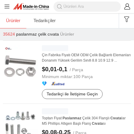
Ürünler
Tedarikçiler
35624
paslanmaz çelik cıvata
Ürünler
Çin Fabrika Fiyatı OEM ODM Çelik Bağlantı Elemanları
Donanım Yüksek Gerilim Sınıfı 8.8 10.9 12.9 ...
$0,01-0,1
/ Parça
Minimum miktar:
100 Parça
Tedarikçi ile İletişime Geçin
Toptan Fiyat
Paslanmaz
Çelik 304 Flanşlı
Cıvata
lar
M5 Phillips Altıgen Başlı Flanş
Cıvata
sı
$0,08-0,25
/ Parça