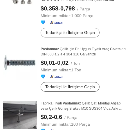
ANSI B18.3 Tam Dişli
Paslanmaz
Çelik
Cıvata
$0,358-0,798
/ Parça
Minimum miktar:
1.000 Parça
Tedarikçi ile İletişime Geçin
Paslanmaz
Çelik için En Uygun Fiyatlı Araç
Cıvata
ları
DIN 603 a 2 a 4 304 316 Galvanizli
$0,01-0,02
/ Ton
Minimum miktar:
1 Ton
Tedarikçi ile İletişime Geçin
Fabrika Fiyatı
Paslanmaz
Çelik Çatı Montajı Ahşap
veya Çelik Güneş Braketi M10 SUS304 Vida Askı ...
$0,2-0,6
/ Parça
Minimum miktar:
100 Parça