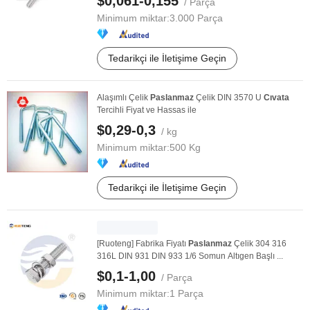
$0,061-0,155
/ Parça
Minimum miktar:
3.000 Parça
Tedarikçi ile İletişime Geçin
Alaşımlı Çelik
Paslanmaz
Çelik DIN 3570 U
Cıvata
Tercihli Fiyat ve Hassas ile
$0,29-0,3
/ kg
Minimum miktar:
500 Kg
Tedarikçi ile İletişime Geçin
[Ruoteng] Fabrika Fiyatı
Paslanmaz
Çelik 304 316
316L DIN 931 DIN 933 1/6 Somun Altıgen Başlı ...
$0,1-1,00
/ Parça
Minimum miktar:
1 Parça