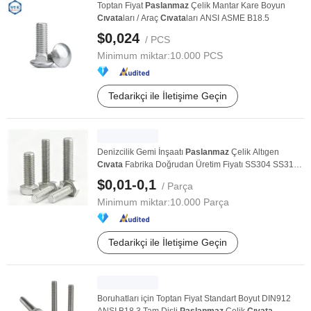
Toptan Fiyat
Paslanmaz
Çelik Mantar Kare Boyun
Cıvata
ları / Araç
Cıvata
ları ANSI ASME B18.5
$0,024
/ PCS
Minimum miktar:
10.000 PCS
Tedarikçi ile İletişime Geçin
Denizcilik Gemi İnşaatı
Paslanmaz
Çelik Altıgen
Cıvata
Fabrika Doğrudan Üretim Fiyatı SS304 SS316
A4 ...
$0,01-0,1
/ Parça
Minimum miktar:
10.000 Parça
Tedarikçi ile İletişime Geçin
Boruhatları için Toptan Fiyat Standart Boyut DIN912