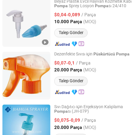
Beyaz Plastik Evcil Hayvan Kozmetik Kabı
Sprey Losyon
sı 24/410
Pompa
Pompa
Guangzhou Zhengxi Packing Products Co., Ltd.
/ Parça
$0,04-0,089
Guangdong, China
Fiyat 2023
(MOQ)
10.000 Parça
Talep Gönder
Dezenfekte Sıvısı için
Püskürtücü
Pompa
Ningbo Jiahua Plastic Co., Ltd.
/ Parça
$0,07-0,1
(MOQ)
20.000 Parça
Zhejiang, China
Fiyat 2005
Talep Gönder
Sıvı Dağıtıcı için Enjeksiyon Kalıplama
sı (JH-07P)
Pompa
Ningbo Jiahua Plastic Co., Ltd.
/ Parça
$0,075-0,09
Zhejiang, China
Fiyat 2005
(MOQ)
20.000 Parça