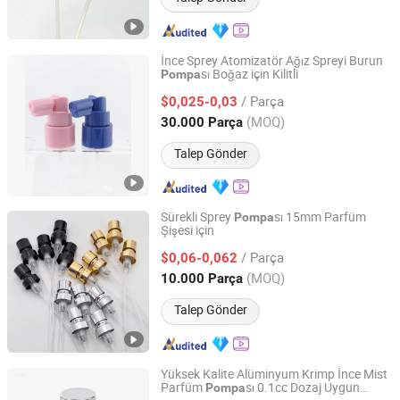
İnce Sprey Atomizatör Ağız Spreyi Burun
sı Boğaz için Kilitli
Pompa
Ningbo Kylin Packaging Solutions Co., Ltd.
/ Parça
$0,025-0,03
Zhejiang, China
Fiyat 2024
(MOQ)
30.000 Parça
Talep Gönder
Sürekli Sprey
sı 15mm Parfüm
Pompa
Şişesi için
Yiwu Hangyu Technology Co., Ltd.
/ Parça
$0,06-0,062
Zhejiang, China
Fiyat 2026
(MOQ)
10.000 Parça
Talep Gönder
Yüksek Kalite Alüminyum Krimp İnce Mist
Parfüm
sı 0.1cc Dozaj Uygun
Pompa
Yuyao Zhuoyu Plastic Industry Co., Ltd.