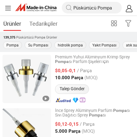
Ürünler
Tedarikçiler
Püskürtücü Pompa
Ürünler
139,375
Pompa
Su Pompası
hidrolik pompa
Yakıt Pompası
atık s
Premium Yuhui Alüminyum Krimp Sprey
sı Parfüm Şişeleri için
Pompa
YUYAO YUHUI COMMODITY CO., LTD.
/ Parça
$0,05-0,1
Zhejiang, China
Fiyat 2007
(MOQ)
10.000 Parça
Talep Gönder
İnce Sprey Alüminyum Parfüm
sı
Pompa
Sıvı Dağıtıcı Sprey
sı
Pompa
Wuxi Sunmart Science and Technology Co., Ltd.
/ Parça
$0,12-0,15
Jiangsu, China
Fiyat 2010
(MOQ)
5.000 Parça