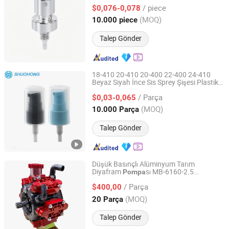
15mm Kozmetik Boş Atomizer Şişe Sprey
/ piece
Aksesuarı
$0,076-0,078
Zhejiang, China
Fiyat 2025
(MOQ)
10.000 piece
Talep Gönder
18-410 20-410 20-400 22-400 24-410
Beyaz Siyah İnce Sis Sprey Şişesi Plastik
YUYAO SHUOHONG COMMODITY CO., LTD.
Pet Mermi Boston Yuvarlak Şişe Tedavi
/ Parça
sı
$0,03-0,065
Pompa
Zhejiang, China
Fiyat 2017
(MOQ)
10.000 Parça
Talep Gönder
Düşük Basınçlı Alüminyum Tarım
Diyafram
sı MB-6160-2.5
Pompa
Taizhou Jusheng Machinery Manufacturing Co., Ltd.
160L/Min Püskürtme
sı
Pompa
/ Parça
$400,00
Zhejiang, China
Fiyat 2025
(MOQ)
20 Parça
Talep Gönder