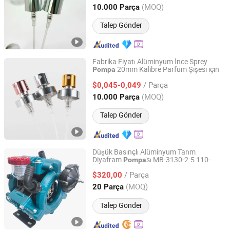
Jiangsu, China
Fiyat 2024
(MOQ)
10.000 Parça
Talep Gönder
Fabrika Fiyatı Alüminyum İnce Sprey
20mm Kalibre Parfüm Şişesi için
Pompa
Jiangsu Ai Deli Spray Technology Co., Ltd.
/ Parça
$0,045-0,049
Jiangsu, China
Fiyat 2024
(MOQ)
10.000 Parça
Talep Gönder
Düşük Basınçlı Alüminyum Tarım
Diyafram
sı MB-3130-2.5 110-
Pompa
Taizhou Jusheng Machinery Manufacturing Co., Ltd.
130L/Min Püskürtme
sı
Pompa
/ Parça
$320,00
Zhejiang, China
Fiyat 2025
(MOQ)
20 Parça
Talep Gönder