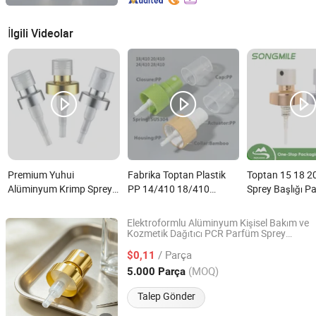
İlgili Videolar
Premium Yuhui
Fabrika Toptan Plastik
Toptan 15 18 
Alüminyum Krimp Sprey
PP 14/410 18/410
Sprey Başlığı P
Pompası Parfüm Şişeleri
18/415 20/410 20/415
Gümüş Mini Al
için nedir?
22/410 22/415 24/410
Krimp Parfüm S
Elektroformlu Alüminyum Kişisel Bakım ve
24/415 28/410 İnce Mist
Pompası Parfüm
Kozmetik Dağıtıcı PCR Parfüm Sprey
Ningbo KUNA Co., Ltd.
sı
Pompa
Sprey Pompa Sprey
Kapağı için nedi
/ Parça
$0,11
Kapağı Atomizatör Şişe
Zhejiang, China
Fiyat 2020
(MOQ)
5.000 Parça
için nedir?
Talep Gönder