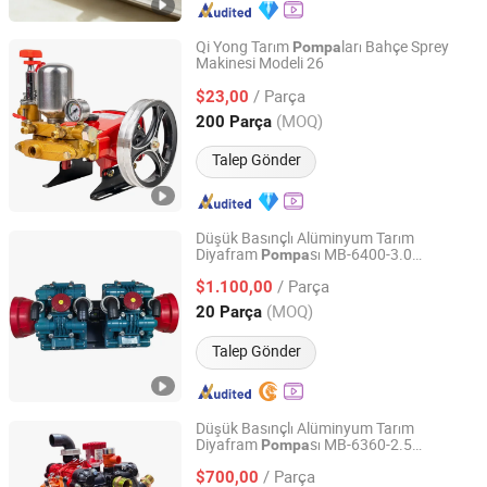
Qi Yong Tarım
ları Bahçe Sprey
Pompa
Makinesi Modeli 26
Taizhou Luqiao Qiyong Agricultural Machinery Co., Ltd.
/ Parça
$23,00
Zhejiang, China
Fiyat 2005
(MOQ)
200 Parça
Talep Gönder
Düşük Basınçlı Alüminyum Tarım
Diyafram
sı MB-6400-3.0
Pompa
Taizhou Jusheng Machinery Manufacturing Co., Ltd.
400L/Min Püskürtme
sı
Pompa
/ Parça
$1.100,00
Zhejiang, China
Fiyat 2025
(MOQ)
20 Parça
Talep Gönder
Düşük Basınçlı Alüminyum Tarım
Diyafram
sı MB-6360-2.5
Pompa
Taizhou Jusheng Machinery Manufacturing Co., Ltd.
360L/Min
Püskürtücü
Pompa
/ Parça
$700,00