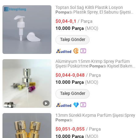
Toptan Sol Sağ Kilitli Plastik Losyon
sı Plastik Sprey, El Sabunu Şişesi
Pompa
Ningbo Henghong Packaging Co., Ltd.
için
/ Parça
$0,04-0,1
Zhejiang, China
Fiyat 2020
(MOQ)
10.000 Parça
Talep Gönder
Alüminyum 15mm Krimp Sprey Parfüm
Şişesi Püskürtme
sı Kişisel Bakım
Pompa
Jiangsu Ai Deli Spray Technology Co., Ltd.
için
/ Parça
$0,044-0,048
Jiangsu, China
Fiyat 2024
(MOQ)
10.000 Parça
Talep Gönder
13mm Sürekli Kırpma Parfüm Şişesi Sprey
sı
Pompa
Jiangsu Ai Deli Spray Technology Co., Ltd.
/ Parça
$0,051-0,055
Jiangsu, China
Fiyat 2024
(MOQ)
10.000 Parça