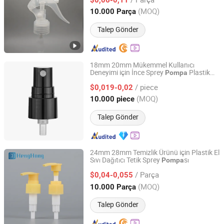
Guangdong, China
Fiyat 2025
(MOQ)
10.000 Parça
Talep Gönder
18mm 20mm Mükemmel Kullanıcı
Deneyimi için İnce Sprey
Plastik
Pompa
Yuyao Zhuoyu Plastic Industry Co., Ltd.
Krimp
Pompa
/ piece
$0,019-0,02
Zhejiang, China
Fiyat 2025
(MOQ)
10.000 piece
Talep Gönder
24mm 28mm Temizlik Ürünü için Plastik El
Sıvı Dağıtıcı Tetik Sprey
sı
Pompa
Ningbo Henghong Packaging Co., Ltd.
/ Parça
$0,04-0,055
Zhejiang, China
Fiyat 2020
(MOQ)
10.000 Parça
Talep Gönder