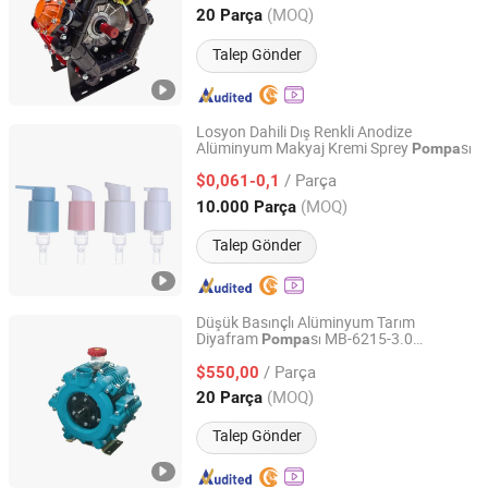
Zhejiang, China
Fiyat 2025
(MOQ)
20 Parça
Talep Gönder
Losyon Dahili Dış Renkli Anodize
Alüminyum Makyaj Kremi Sprey
sı
Pompa
Wuxi Sunmart Science and Technology Co., Ltd.
/ Parça
$0,061-0,1
Jiangsu, China
Fiyat 2010
(MOQ)
10.000 Parça
Talep Gönder
Düşük Basınçlı Alüminyum Tarım
Diyafram
sı MB-6215-3.0
Pompa
Taizhou Jusheng Machinery Manufacturing Co., Ltd.
215L/Min
Püskürtücü
Pompa
/ Parça
$550,00
Zhejiang, China
Fiyat 2025
(MOQ)
20 Parça
Talep Gönder