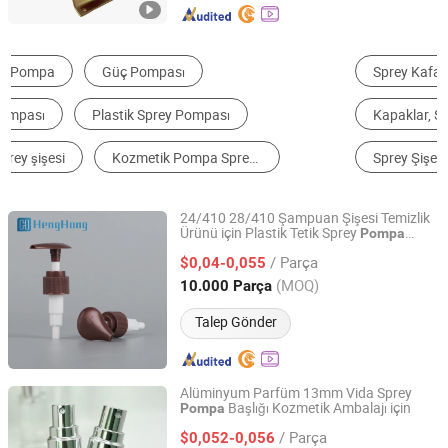
Sprey Kafası
Parfüm Şişesi
Kapaklar, Şişe Kapakları ve Kapatıcılar
Pompa Şişesi
Sprey Şişesi
Şişe
24/410 28/410 Şampuan Şişesi Temizlik
Ürünü için Plastik Tetik Sprey
Pompa
Ningbo Henghong Packaging Co., Ltd.
Dağıtıcı
/ Parça
$0,04-0,055
Zhejiang, China
Fiyat 2020
(MOQ)
10.000 Parça
Talep Gönder
Alüminyum Parfüm 13mm Vida Sprey
Başlığı Kozmetik Ambalajı için
Pompa
Jiangsu Ai Deli Spray Technology Co., Ltd.
/ Parça
$0,052-0,056