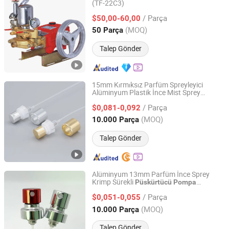
(TF-22C3)
Taizhou Sunny Agricultural Machinery Co., Ltd.
/ Parça
$50,00-60,00
Zhejiang, China
Fiyat 2003
(MOQ)
50 Parça
Talep Gönder
15mm Kırmıksız Parfüm Spreyleyici
Alüminyum Plastik İnce Mist Sprey
Foshan Shunde Junyue Plastic Hardware Co., Ltd.
sı Kozmetikler ve Parfümler için
Pompa
/ Parça
$0,081-0,092
Guangdong, China
Fiyat 2012
(MOQ)
10.000 Parça
Talep Gönder
Alüminyum 13mm Parfüm İnce Sprey
Krimp Sürekli
Püskürtücü
Pompa
Jiangsu Ai Deli Spray Technology Co., Ltd.
Kozmetik Ambalajı için
/ Parça
$0,051-0,055
Jiangsu, China
Fiyat 2024
(MOQ)
10.000 Parça
Talep Gönder