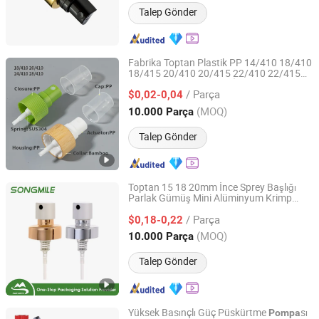
Talep Gönder
Fabrika Toptan Plastik PP 14/410 18/410
18/415 20/410 20/415 22/410 22/415
YUYAO NUOBANG PLASTIC INDUSTRY CO., LTD.
24/410 24/415 28/410 İnce Mist Sprey
/ Parça
Sprey Kapağı Atomizatör Şişe için
$0,02-0,04
Pompa
Zhejiang, China
Fiyat 2018
(MOQ)
10.000 Parça
Talep Gönder
Toptan 15 18 20mm İnce Sprey Başlığı
Parlak Gümüş Mini Alüminyum Krimp
NINGBO SONGMILE PACKAGING CO., LTD.
Parfüm Sprey
sı Parfüm Şişesi
Pompa
/ Parça
Kapağı için
$0,18-0,22
Zhejiang, China
Fiyat 2014
(MOQ)
10.000 Parça
Talep Gönder
Yüksek Basınçlı Güç Püskürtme
sı
Pompa