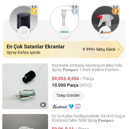
En Çok Satanlar Ekranlar
9.999+ Satış Gücü
Sprey Kafası içinde
Kozmetik Ambalaj Alüminyum Mini Vida
Sprey
sı 13mm Kalibre Parfüm
Pompa
Jiangsu Ai Deli Spray Technology Co., Ltd.
Şişesi için
/ Parça
$0,052-0,056
Jiangsu, China
Fiyat 2024
(MOQ)
10.000 Parça
Talep Gönder
En İyi Kalite Özelleştirilebilir 24/410 Doğal
Pürüzsüz Mini Tetik Sprey
sı
Pompa
Mfg Cosmetic Pump Co., Ltd
/ Parça
$0,06-0,11