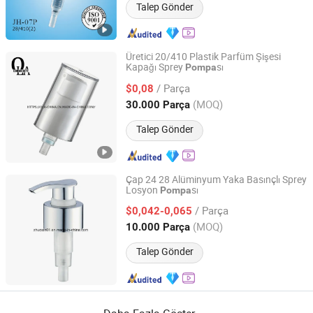
Talep Gönder
Üretici 20/410 Plastik Parfüm Şişesi
Kapağı Sprey
sı
Pompa
Ningbo Ola Commodity Co., Ltd.
/ Parça
$0,08
Zhejiang, China
Fiyat 2006
(MOQ)
30.000 Parça
Talep Gönder
Çap 24 28 Alüminyum Yaka Basınçlı Sprey
Losyon
sı
Pompa
Yuyao Zhuoxin Import & Export Co., Ltd.
/ Parça
$0,042-0,065
Zhejiang, China
Fiyat 2018
(MOQ)
10.000 Parça
Talep Gönder