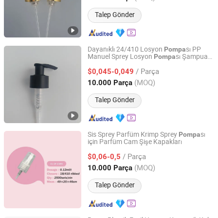
Talep Gönder
Dayanıklı 24/410 Losyon
sı PP
Pompa
Manuel Sprey Losyon
sı Şampuan
Pompa
Ningbo Langyi Plastic Industry Co., Ltd.
için
/ Parça
$0,045-0,049
Zhejiang, China
Fiyat 2026
(MOQ)
10.000 Parça
Talep Gönder
Sis Sprey Parfüm Krimp Sprey
sı
Pompa
için Parfüm Cam Şişe Kapakları
OLILA (GUANGZHOU) COSMETIC PACKAGE CO., LTD.
/ Parça
$0,06-0,5
Guangdong, China
Fiyat 2010
(MOQ)
10.000 Parça
Talep Gönder