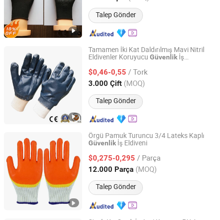
Talep Gönder
Tamamen İki Kat Daldırılmış Mavi Nitril
Eldivenler Koruyucu
İş
Güvenlik
Hangzhou Hemai Imp & Exp Co., Ltd.
Eldivenleri
/ Tork
$0,46-0,55
Zhejiang, China
Fiyat 2015
(MOQ)
3.000 Çift
Talep Gönder
Örgü Pamuk Turuncu 3/4 Lateks Kaplı
İş Eldiveni
Güvenlik
Linyi Golden Dragon Source Safety Technology Co., Ltd.
/ Parça
$0,275-0,295
Shandong, China
Fiyat 2023
(MOQ)
12.000 Parça
Talep Gönder