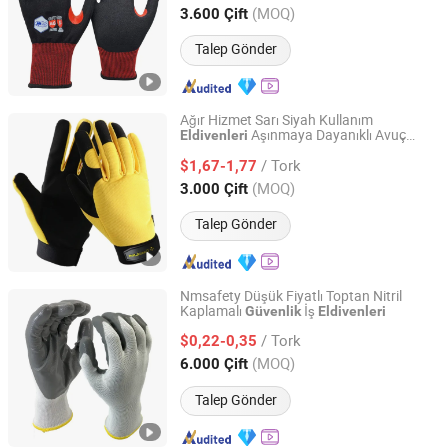
Shanghai, China
Fiyat 2013
(MOQ)
3.600 Çift
Talep Gönder
Ağır Hizmet Sarı Siyah Kullanım
Aşınmaya Dayanıklı Avuç
Eldivenleri
BEIHAI KINGMA CO., LTD.
Dayanıklı Endüstriyel
Çalışma
Güvenlik
/ Tork
$1,67-1,77
Eldivenleri
Guangxi, China
Fiyat 2021
(MOQ)
3.000 Çift
Talep Gönder
Nmsafety Düşük Fiyatlı Toptan Nitril
Kaplamalı
İş
Güvenlik
Eldivenleri
Nano-Metre Industrial Ltd.
/ Tork
$0,22-0,35
Shanghai, China
Fiyat 2013
(MOQ)
6.000 Çift
Talep Gönder