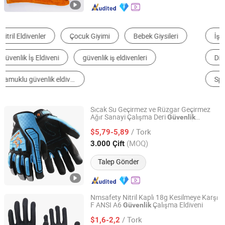
İş ve Güvenlik Eldivenleri
Temizlik Eldivenleri
Diğer Güvenlik Ürünleri
Taktik ve Kişisel Savunma Ekipmanları
Spor Eldivenleri
Sıcak Eldivenler
Sıcak Su Geçirmez ve Rüzgar Geçirmez
Ağır Sanayi Çalışma Deri
Güvenlik
BEIHAI KINGMA CO., LTD.
Takviye Edilmiş Avuç İçi
Eldivenleri
/ Tork
Kırılmaya Karşı Dayanıklı Yüksek
$5,79-5,89
Görünürlük İş
Eldivenleri
Guangxi, China
Fiyat 2021
(MOQ)
3.000 Çift
Talep Gönder
Nmsafety Nitril Kaplı 18g Kesilmeye Karşı
F ANSI A6
Çalışma Eldiveni
Güvenlik
Nano-Metre Industrial Ltd.
/ Tork
$1,6-2,2