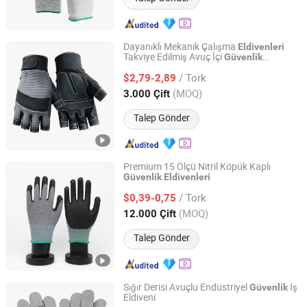
Dayanıklı Mekanik Çalışma
Eldivenleri
Takviye Edilmiş Avuç İçi
Güvenlik
BEIHAI KINGMA CO., LTD.
Bakım için Şok Emici İş
Eldivenleri
/ Tork
Güvenliği Aşınmaya Dayanıklı Eldivenler
$2,79-2,89
Guangxi, China
Fiyat 2021
(MOQ)
3.000 Çift
Talep Gönder
Premium 15 Ölçü Nitril Köpük Kaplı
Güvenlik
Eldivenleri
Jiangsu Perfect International Trade Co., Ltd
/ Tork
$0,39-0,75
Jiangsu, China
Fiyat 2025
(MOQ)
12.000 Çift
Talep Gönder
Sığır Derisi Avuçlu Endüstriyel
İş
Güvenlik
Eldiveni
Beihai Kingsky Enterprise Co., Ltd.