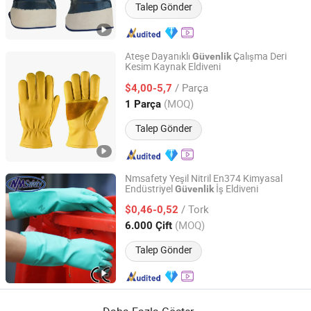
Talep Gönder
Ateşe Dayanıklı
Çalışma Deri
Güvenlik
Kesim Kaynak Eldiveni
Guangdong Mingshun Labour Protective Products Co., Ltd
/ Parça
$4,00-5,7
Guangdong, China
Fiyat 2025
(MOQ)
1 Parça
Talep Gönder
Nmsafety Yeşil Nitril En374 Kimyasal
Endüstriyel
İş Eldiveni
Güvenlik
Nano-Metre Industrial Ltd.
/ Tork
$0,46-0,52
Shanghai, China
Fiyat 2013
(MOQ)
6.000 Çift
Talep Gönder