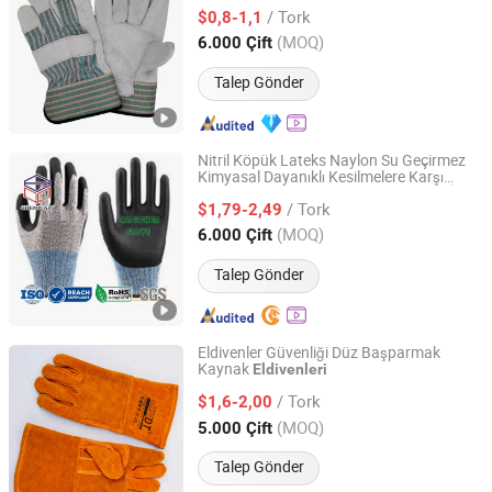
/ Tork
$0,8-1,1
Guangxi, China
Fiyat 2013
(MOQ)
6.000 Çift
Talep Gönder
Nitril Köpük Lateks Naylon Su Geçirmez
Kimyasal Dayanıklı Kesilmelere Karşı
ANGCHEN CO., LTD.
Dayanıklı
Elektrik Çalışması İş
Güvenlik
/ Tork
Yeri İş Gücü İş Giysisi İşçi Endüstriyel
$1,79-2,49
Çalışma Eldiveni
Jiangsu, China
Fiyat 2018
(MOQ)
6.000 Çift
Talep Gönder
Eldivenler Güvenliği Düz Başparmak
Kaynak
Eldivenleri
SHANDONG DONGTIE LABOUR SUPPLIES CO., LTD.
/ Tork
$1,6-2,00
Shandong, China
Fiyat 2021
(MOQ)
5.000 Çift
Talep Gönder