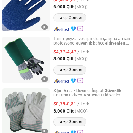
Shanghai, China
Fiyat 2013
(MOQ)
6.000 Çift
Talep Gönder
Tarım, peyzaj ve dış mekan çalışmaları için
profesyonel
bahçe
,
güvenlik
eldivenleri
BEIHAI KINGMA CO., LTD.
deliklere karşı dayanıklı, hafif bahçe
/ Tork
$4,37-4,47
eldivenleri
Guangxi, China
Fiyat 2021
(MOQ)
3.000 Çift
Talep Gönder
Sığır Derisi Eldivenler İnşaat
Güvenlik
Çalışma Eldiveni Koruyucu Eldivenler
Hangzhou Hemai Imp & Exp Co., Ltd.
Endüstriyel
/ Tork
$0,79-0,81
Zhejiang, China
Fiyat 2015
(MOQ)
3.000 Çift
Talep Gönder