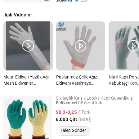
İlgili Videolar
Metal Eldiven Yüzük Ağı
Paslanmaz Çelik Ağız
Nitril Kaplı Poly
Mesh Eldivenler
Eldiveni Kesilmeye
Kabuk İşçi Kor
Paslanmaz Çelik
Dayanıklı Metal Ağız
Güvenlik Eldiven
Eldivenler El Koruma
Güvenlik Eldivenleri,
Çin'den nedir?
Şık İşçilik Kırışık Lateks Kaplı
İş
Güvenlik
Eldiveni Güvenlik Eldiveni
Mutfak Kasabı Çalışma
CE Sertifikalı
Eldivenleri
Qingdao Uneed Safety Products Co., Ltd.
Zincir Mektup Eldiven 15
Güvenliği için Üretici
/ Tork
$0,2-0,25
Cm Kanca Manşet ile
Zincir Mektup Koruyucu
Shandong, China
Fiyat 2021
(MOQ)
6.000 Çift
nedir?
Kesilmeye Karşı Eldiven
nedir?
Talep Gönder