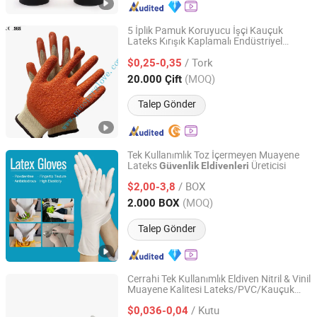
5 İplik Pamuk Koruyucu İşçi Kauçuk
Lateks Kırışık Kaplamalı Endüstriyel
Qingdao Prosper Safety Products Co., Ltd.
Çalışma
İş Eldiveni
Güvenlik
/ Tork
$0,25-0,35
Shandong, China
Fiyat 2020
(MOQ)
20.000 Çift
Talep Gönder
Tek Kullanımlık Toz İçermeyen Muayene
Lateks
Üreticisi
Güvenlik
Eldivenleri
DONGGUAN GUSIIE PROTECTIVE PRODUCTS CO., LTD.
/ BOX
$2,00-3,8
Guangdong, China
Fiyat 2022
(MOQ)
2.000 BOX
Talep Gönder
Cerrahi Tek Kullanımlık Eldiven Nitril & Vinil
Muayene Kalitesi Lateks/PVC/Kauçuk
ADVANCE INTERNATIONAL CORP.
Koruma
Güvenlik
/ Kutu
$0,036-0,04