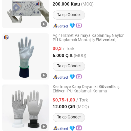
Anhui, China
Fiyat 2017
(MOQ)
200.000 Kutu
Talep Gönder
Ağır Hizmet Palmaya Kaplanmış Naylon
PU Kaplamalı Montaj İş
,
Eldivenleri
Guhua Industrial Corporation Limited
Poliüretan Kaplama PU
Güvenlik
/ Tork
, Dokunmatik Ekran Çalışma
$0,3
Eldivenleri
Eldivenleri
Shanghai, China
Fiyat 2024
(MOQ)
6.000 Çift
Talep Gönder
Kesilmeye Karşı Dayanıklı
İş
Güvenlik
Eldiveni PU Kaplamalı Koruma
Jiangsu Perfect International Trade Co., Ltd
/ Tork
$0,75-1,00
Jiangsu, China
Fiyat 2025
(MOQ)
12.000 Çift
Talep Gönder