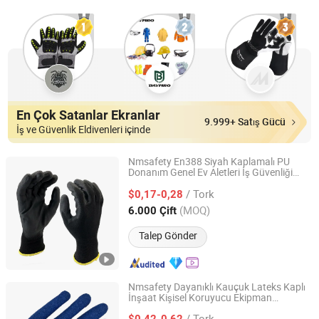
En Çok Satanlar Ekranlar
9.999+ Satış Gücü
İş ve Güvenlik Eldivenleri içinde
Nmsafety En388 Siyah Kaplamalı PU
Donanım Genel Ev Aletleri İş Güvenliği
Nano-Metre Industrial Ltd.
Eldivenleri
/ Tork
$0,17-0,28
Shanghai, China
Fiyat 2013
(MOQ)
6.000 Çift
Talep Gönder
Nmsafety Dayanıklı Kauçuk Lateks Kaplı
İnşaat Kişisel Koruyucu Ekipman
Nano-Metre Industrial Ltd.
Çalışma Eldiveni
Güvenlik
/ Tork
$0,42-0,62