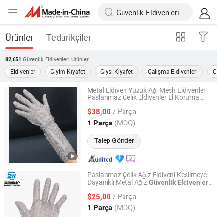
Ürünler
Tedarikçiler
Güvenlik Eldivenleri
Ürünler
82,651
Eldivenler
Giyim Kıyafet
Giysi Kıyafet
Çalışma Eldivenleri
C
Metal Eldiven Yüzük Ağı Mesh Eldivenler
Paslanmaz Çelik Eldivenler El Koruma
Anping Zhonghe Filter Co., Ltd.
Eldiveni
Eldiveni Zincir Mektup
Güvenlik
/ Parça
Eldiven 15 Cm Kanca Manşet ile
$38,00
Hebei, China
Fiyat 2026
(MOQ)
1 Parça
Talep Gönder
Paslanmaz Çelik Ağız Eldiveni Kesilmeye
Dayanıklı Metal Ağız
,
Güvenlik
Eldivenleri
Anping Zhonghe Filter Co., Ltd.
Mutfak Kasabı Çalışma Güvenliği için
/ Parça
Üretici Zincir Mektup Koruyucu Kesilmeye
$25,00
Karşı Eldiven
Hebei, China
Fiyat 2026
(MOQ)
1 Parça