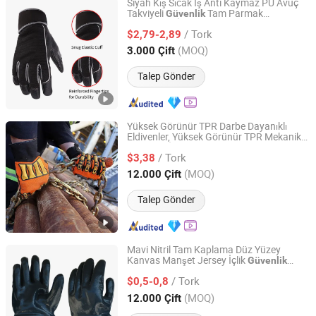
Siyah Kış Sıcak İş Anti Kaymaz PU Avuç
Takviyeli
Tam Parmak
Güvenlik
BEIHAI KINGMA CO., LTD.
İnşaat
Eldivenleri
Eldivenleri
/ Tork
$2,79-2,89
Guangxi, China
Fiyat 2021
(MOQ)
3.000 Çift
Talep Gönder
Yüksek Görünür TPR Darbe Dayanıklı
Eldivenler, Yüksek Görünür TPR Mekanik
HANGZHOU JIN TIAN YIN TECH CO LTD
İş Eldiveni, Yüksek Görünürlük
Güvenlik
/ Tork
Anti Darbe Kesik El Koruma
,
$3,38
Eldivenleri
Eldivenler, Korumalar, Kişisel Koruyucu
Zhejiang, China
Fiyat 2009
(MOQ)
12.000 Çift
Ekipman
Talep Gönder
Mavi Nitril Tam Kaplama Düz Yüzey
Kanvas Manşet Jersey İçlik
Güvenlik
Beihai Kingsky Enterprise Co., Ltd.
Eldiveni
/ Tork
$0,5-0,8
Guangxi, China
Fiyat 2013
(MOQ)
12.000 Çift