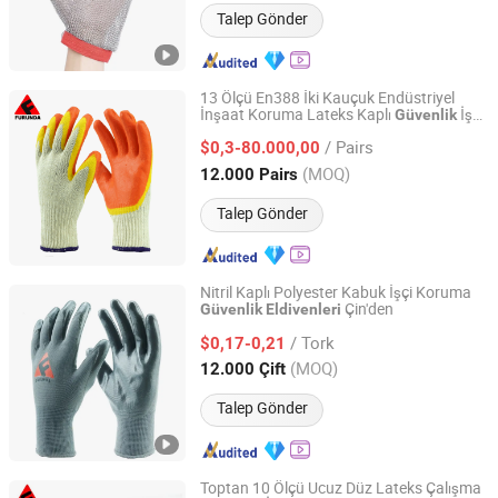
Talep Gönder
13 Ölçü En388 İki Kauçuk Endüstriyel
İnşaat Koruma Lateks Kaplı
İş
Güvenlik
LINYI ZHANDA SAFETY PROTECTIVE PRODUCT CO., LTD.
Eldiveni Bahçecilik için
/ Pairs
$0,3-80.000,00
Shandong, China
Fiyat 2020
(MOQ)
12.000 Pairs
Talep Gönder
Nitril Kaplı Polyester Kabuk İşçi Koruma
Çin'den
Güvenlik
Eldivenleri
LINYI ZHANDA SAFETY PROTECTIVE PRODUCT CO., LTD.
/ Tork
$0,17-0,21
Shandong, China
Fiyat 2020
(MOQ)
12.000 Çift
Talep Gönder
Toptan 10 Ölçü Ucuz Düz Lateks Çalışma