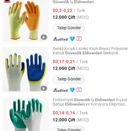
İş
Güvenlik
Eldivenleri
LINYI ZHANDA SAFETY PROTECTIVE PRODUCT CO., LTD.
/ Tork
$0,2-0,22
Shandong, China
Fiyat 2020
(MOQ)
12.000 Çift
Talep Gönder
Renkli Kırışık Lateks Kaplı Beyaz Polyester
Kabuk
Mekanik
Güvenlik
Eldivenleri
LINYI ZHANDA SAFETY PROTECTIVE PRODUCT CO., LTD.
Eldivenler
/ Tork
$0,17-0,21
Shandong, China
Fiyat 2020
(MOQ)
12.000 Çift
Talep Gönder
Endüstriyel
İş
İnşaat
Güvenlik
Eldivenleri
Bahçe
ve Koruyucu Ekipman
Eldivenleri
LINYI ZHANDA SAFETY PROTECTIVE PRODUCT CO., LTD.
İş
Eldivenleri
/ Tork
$0,14-0,16
Shandong, China
Fiyat 2020
(MOQ)
12.000 Çift
Talep Gönder