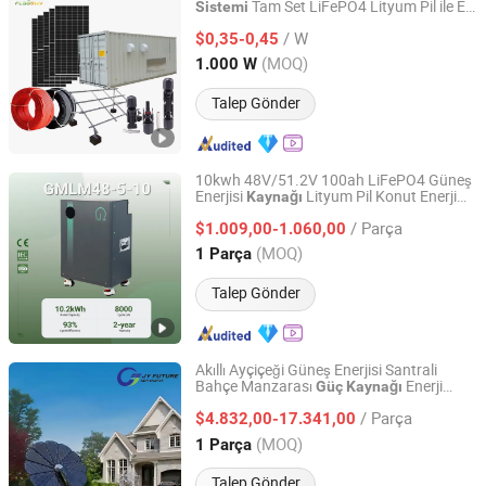
Tam Set LiFePO4 Lityum Pil ile Ev,
Sistemi
Flagsun (Suzhou) New Energy Co., Ltd.
Konut Enerji Temini
/ W
$0,35-0,45
Jiangsu, China
Fiyat 2015
(MOQ)
1.000 W
Talep Gönder
10kwh 48V/51.2V 100ah LiFePO4 Güneş
Enerjisi
Lityum Pil Konut Enerji
Kaynağı
Zhejiang Green Ohm Technology Co., Ltd
Depolama
Ev Kullanımı için
Sistemi
/ Parça
$1.009,00-1.060,00
Zhejiang, China
Fiyat 2026
(MOQ)
1 Parça
Talep Gönder
Akıllı Ayçiçeği Güneş Enerjisi Santrali
Bahçe Manzarası
Enerji
Güç
Kaynağı
Hebei JY Future New Energy Technology Co.,Ltd.
Depolama
Sistemi
/ Parça
$4.832,00-17.341,00
Hebei, China
Fiyat 2025
(MOQ)
1 Parça
Talep Gönder