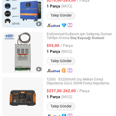
Enerjisi
$270,00-285,00
Sistemi
Guangdong, China
Fiyat 2015
(MOQ)
1 Parça
Talep Gönder
Endüstriyel Kullanım için Gelişmiş Duman
Tahliye Arıtma
Güç
Kaynağı
Sistemi
Nanjing Huikaishun Electronic Technology Co., Ltd.
/ Parça
$55,00
Jiangsu, China
Fiyat 2025
(MOQ)
1 Parça
Talep Gönder
Tj300 · 83200mAh Dış Mekan Enerji
Depolama Gücü 300W Enerji Depolama
Shenzhen TopSuny Solar Energy LLC
Gücü Tedarik Güneş Enerjisi
Sistemi
/ Parça
$237,00-262,00
Guangdong, China
Fiyat 2022
(MOQ)
1 Parça
Talep Gönder