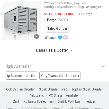
Özelleştirilebilir
Güç
Kaynağı
Konfigürasyonlarına Sahip Gelişmiş RO
Hunan Vaughn Environmental Engineering Co., Ltd.
Su Arıtma
Sistemi
/ Parça
$1.000,00-60.000,00
Hunan, China
Fiyat 2026
(MOQ)
1 Parça
Talep Gönder
Daha Fazla Göster
İlgili Aramalar
Ip Sistemi Üreticiler
Güç Transistörü Üreticiler
Güç Dağıtım Kabini Üreticiler
dc güç kaynağı Üreticiler
Çok Satılan Ürünler
Sıcak Ürünler Fiyatı
Toptan Sıcak Ürünler
Yıldız alıcı
PC Sitesi
Analizler
Yüksek Voltaj Güç Kaynağı Fabrikalar
Zarf
Kullanıcı Sözleşmesi
Gizlilik Politikası
İletişim
Güç Sistemi Fabrikalar
eğer güç kaynağı Fabrikalar
Copyright © 2026 Focus Technology Co., Ltd. All Rights Reserved