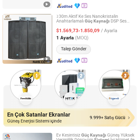
≥30m Aktif Ke Ses Nanokristalin
Anahtarlamalı
DSP Ses
Güç
Kaynağı
Guangzhou Ke Audio Equipment Co., Ltd.
Sistemi
/ Ayarla
$1.569,73-1.850,09
Guangdong, China
Fiyat 2025
(MOQ)
1 Ayarla
Talep Gönder
En Çok Satanlar Ekranlar
9.999+ Satış Gücü
Güneş Enerjisi Sistemi içinde
Ev Kesintisiz
Güneş Yüksek
Güç
Kaynağı
Verimlilik Dönüşüm
İyi Hizmet ile
Sistemi