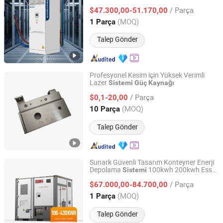
Güneş Rüzgar Mobil Yedek
Sistemi
Güç
CO., LTD.
/ Parça
$47.300,00-51.170,00
Kaynağı
(MOQ)
1 Parça
Shanghai, China
Fiyat 2023
Talep Gönder
Profesyonel Kesim için Yüksek Verimli
Lazer
Sistemi
Güç
Kaynağı
DongGuan Deshipu Metal Products Co., Ltd.
/ Parça
$0,1-20,00
Guangdong, China
Fiyat 2021
(MOQ)
10 Parça
Talep Gönder
Sunark Güvenli Tasarım Konteyner Enerji
Depolama
100kwh 200kwh Ess
Sistemi
SunEvo Solar Co., Ltd.
Sıvı Soğutma
Kalitesini
Güç
Kaynağı
/ Parça
İyileştirir
$67.000,00-84.700,00
Anhui, China
Fiyat 2022
(MOQ)
1 Parça
Talep Gönder