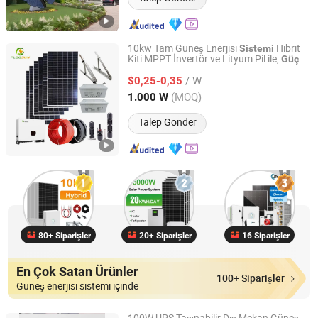
10kw Tam Güneş Enerjisi
Hibrit
Sistemi
Kiti MPPT İnvertör ve Lityum Pil ile,
Güç
Flagsun (Suzhou) New Energy Co., Ltd.
için MPPT
Kaynağı
/ W
$0,25-0,35
Jiangsu, China
Fiyat 2015
(MOQ)
1.000 W
Talep Gönder
80+ Siparişler
20+ Siparişler
16 Siparişler
En Çok Satan Ürünler
100+ Siparişler
Güneş enerjisi sistemi içinde