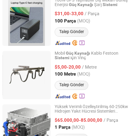
100W UPS Taşınabilir Dış Mekan Güneş
Enerjisi
Şarj
Güç
Kaynağı
Sistemi
Shenzhen Just-Solar Co., Ltd.
/ Parça
$31,00-33,00
Guangdong, China
Fiyat 2014
(MOQ)
100 Parça
Talep Gönder
Mobil
Kablo Festoon
Güç
Kaynağı
için Vinç
Sistemi
Chongqing Tianbao Conductor Busbar Electrical Co., Ltd.
/ Metre
$5,00-20,00
Chongqing, China
Fiyat 2016
(MOQ)
100 Metre
Talep Gönder
Yüksek Verimli Özelleştirilmiş 60-250kw
Hidrojen Yakıt Hücresi Sistemleri
Energys Technology (Suzhou) Co., Ltd.
Taşınabilir Enerji
, Otobüs ve
Kaynağı
/ Parça
Kamyon için
$65.000,00-85.000,00
Jiangsu, China
Fiyat 2026
(MOQ)
1 Parça