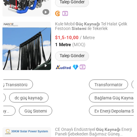
Talep Gönder
Kule Mobil
Tel Halat Çelik
Güç
Kaynağı
Festoon
ile Tekerlek
Sistemi
Shaoxing Nante Crane Equipment Co., Ltd.
/ Metre
$1,5-10,00
Zhejiang, China
Fiyat 2011
(MOQ)
1 Metre
Talep Gönder
Transformatör
Lityum Pil
Bağlama Güç Kaynağı
Depolama Bataryası
Ev Enerji Depolama Sistemi
Güneş Enerjisi Sistemi
CE Onaylı Endüstriyel
Enerji
Güç
Kaynağı
Paneli Şebekeden Bağımsız Güneş
Yangzhou Intelligence Solar Group Co., Ltd.