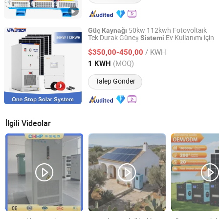
50kw 112kwh Fotovoltaik
Güç
Kaynağı
Tek Durak Güneş
Ev Kullanımı için
Sistemi
Anhui Hanxing Energy Co., Ltd
/ KWH
$350,00-450,00
Anhui, China
Fiyat 2025
(MOQ)
1 KWH
Talep Gönder
İlgili Videolar