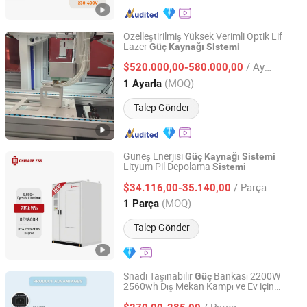
Özelleştirilmiş Yüksek Verimli Optik Lif
Lazer
Güç
Kaynağı
Sistemi
Huiyao Laser Technology (Luoyang) Co., Ltd
/ Ayarla
$520.000,00-580.000,00
Henan, China
Fiyat 2025
(MOQ)
1 Ayarla
Talep Gönder
Güneş Enerjisi
Güç
Kaynağı
Sistemi
Lityum Pil Depolama
Sistemi
Zhejiang Chisage New Energy Technology Co., Ltd.
/ Parça
$34.116,00-35.140,00
Zhejiang, China
Fiyat 2023
(MOQ)
1 Parça
Talep Gönder
Snadi Taşınabilir
Bankası 2200W
Güç
2560wh Dış Mekan Kampı ve Ev için
Foshan Snat Energy Electrical Technology Co., Ltd.
Güneş Jeneratörü
Güneş
Güç
Kaynağı
/ Parça