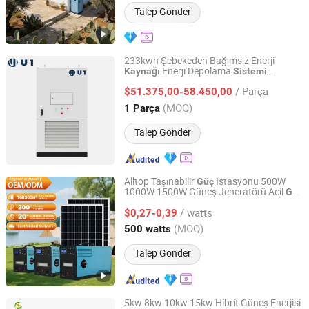
Talep Gönder
233kwh Şebekeden Bağımsız Enerji
Enerji Depolama
Kaynağı
Sistemi
Changsha U1 Technology Co., LTD
Konteyneri için UPS
/ Parça
$51.375,00-58.450,00
Hunan, China
Fiyat 2024
(MOQ)
1 Parça
Talep Gönder
Alltop Taşınabilir
İstasyonu 500W
Güç
1000W 1500W Güneş Jeneratörü Acil
Güç
Guangdong Alltop Lighting Co., Ltd.
Şarjlı Güneş Paneli Enerji
Kaynağı
Sistemi
/ watts
$0,27-0,39
Guangdong, China
Fiyat 2021
(MOQ)
500 watts
Talep Gönder
5kw 8kw 10kw 15kw Hibrit Güneş Enerjisi