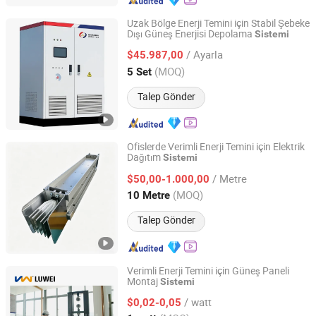
Uzak Bölge Enerji Temini için Stabil Şebeke
Dışı Güneş Enerjisi Depolama
Sistemi
Sichuan Jinshi Technology Co., Ltd
/ Ayarla
$45.987,00
Sichuan, China
Fiyat 2025
(MOQ)
5 Set
Talep Gönder
Ofislerde Verimli Enerji Temini için Elektrik
Dağıtım
Sistemi
Anhui Tianyi Automation Equipment (Group) Co., Ltd.
/ Metre
$50,00-1.000,00
Anhui, China
Fiyat 2025
(MOQ)
10 Metre
Talep Gönder
Verimli Enerji Temini için Güneş Paneli
Montaj
Sistemi
Xiamen Luwei Prefabricated Steel Structure Co., Ltd.
/ watt
$0,02-0,05