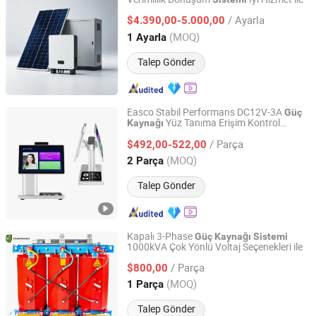
Dezhou Hongdian New Energy Management Co., Ltd.
/ Ayarla
$4.390,00-5.000,00
Shandong, China
Fiyat 2026
(MOQ)
1 Ayarla
Talep Gönder
Easco Stabil Performans DC12V-3A
Güç
Yüz Tanıma Erişim Kontrol
Kaynağı
Shenzhen Easco Smart Equipment Co., Ltd.
Ziyaretçi
Otel Lobisi için
Sistemi
/ Parça
$492,00-522,00
Guangdong, China
Fiyat 2025
(MOQ)
2 Parça
Talep Gönder
Kapalı 3-Phase
Güç
Kaynağı
Sistemi
1000kVA Çok Yönlü Voltaj Seçenekleri ile
Golden Triangle Electric Power Technology Co., Ltd.
/ Parça
$800,00
Zhejiang, China
Fiyat 2005
(MOQ)
1 Parça
Talep Gönder