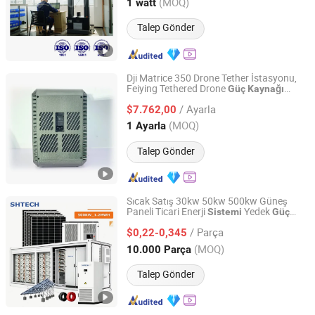
Fujian, China
Fiyat 2025
(MOQ)
1 watt
Talep Gönder
Dji Matrice 350 Drone Tether İstasyonu,
Feiying Tethered Drone
Güç
Kaynağı
Nanjing Feiying Intelligent Equipment Co., Ltd.
için Drone Tether 51.5V Sürekli
Sistemi
/ Ayarla
İzleme Kablo Uzunluğu 55m S35-M350
$7.762,00
Jiangsu, China
Fiyat 2025
(MOQ)
1 Ayarla
Talep Gönder
Sıcak Satış 30kw 50kw 500kw Güneş
Paneli Ticari Enerji
Yedek
Sistemi
Güç
SH Tech Co., LTD
Bess Güneş Enerjisi Depolama
Kaynağı
/ Parça
Batarya
$0,22-0,345
Sistemi
Anhui, China
Fiyat 2026
(MOQ)
10.000 Parça
Talep Gönder