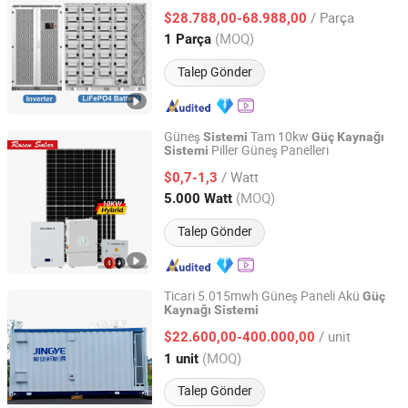
Konteyner
Ess-1mwh
Sistemi
/ Parça
$28.788,00-68.988,00
Jiangsu, China
Fiyat 2017
(MOQ)
1 Parça
Talep Gönder
Güneş
Tam 10kw
Sistemi
Güç
Kaynağı
Piller Güneş Panelleri
Sistemi
Rosen Solar Energy Co., Ltd.
/ Watt
$0,7-1,3
Anhui, China
Fiyat 2019
(MOQ)
5.000 Watt
Talep Gönder
Ticari 5.015mwh Güneş Paneli Akü
Güç
Kaynağı
Sistemi
Hebei Jingye New Energy Technology Co., Ltd.
/ unit
$22.600,00-400.000,00
Hebei, China
Fiyat 2025
(MOQ)
1 unit
Talep Gönder