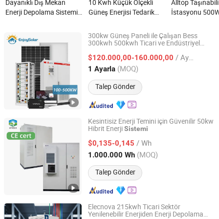
Dayanıklı Dış Mekan
10 Kwh Küçük Ölçekli
Alltop Taşınabil
Enerji Depolama Sistemi
Güneş Enerjisi Tedarik
İstasyonu 500
Fabrika Enerji Temini için
Sistemi Ev Kullanımı
1500W Güneş
nedir?
Güneş Mikro Şebekesi 30
Jeneratörü Acil
300kw Güneş Paneli ile Çalışan Bess
Yıl Kullanım nedir?
Kaynağı Şarjlı 
300kwh 500kwh Ticari ve Endüstriyel
Enjoy Solar Co., Ltd
Enerji Tedariki için Güneş Lityum İyon Pil
Paneli Enerji Si
/ Ayarla
Enerji Depolama
$120.000,00-160.000,00
Sistemi
nedir?
Anhui, China
Fiyat 2024
(MOQ)
1 Ayarla
Talep Gönder
Kesintisiz Enerji Temini için Güvenilir 50kw
Hibrit Enerji
Sistemi
Dagong Huiyao Intelligent Technology Luoyang Co., Ltd
/ Wh
$0,135-0,145
Henan, China
Fiyat 2024
(MOQ)
1.000.000 Wh
Talep Gönder
Elecnova 215kwh Ticari Sektör
Yenilenebilir Enerjiden Enerji Depolama
SHANGHAI ELECNOVA ENERGY STORAGE TECHNOLOGY