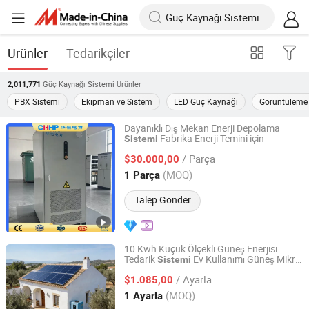
Ürünler
Tedarikçiler
Güç Kaynağı Sistemi
Ürünler
2,011,771
PBX Sistemi
Ekipman ve Sistem
LED Güç Kaynağı
Görüntüleme 
Dayanıklı Dış Mekan Enerji Depolama
Fabrika Enerji Temini için
Sistemi
Zhejiang Huaheng Electric Power Technology Co., Ltd.
/ Parça
$30.000,00
Zhejiang, China
Fiyat 2026
(MOQ)
1 Parça
Talep Gönder
10 Kwh Küçük Ölçekli Güneş Enerjisi
Tedarik
Ev Kullanımı Güneş Mikro
Sistemi
Yihai New Material Technology (Suzhou) Co., Ltd.
Şebekesi 30 Yıl Kullanım
/ Ayarla
$1.085,00
Jiangsu, China
Fiyat 2026
(MOQ)
1 Ayarla