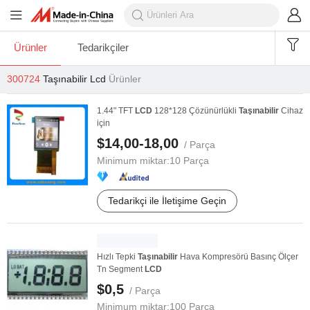
Ürünler
Tedarikçiler
300724
Taşınabilir Lcd
Ürünler
1.44" TFT
LCD
128*128 Çözünürlükli
Taşınabilir
Cihaz
için
$14,00-18,00
/ Parça
Minimum miktar:
10 Parça
Tedarikçi ile İletişime Geçin
Hızlı Tepki
Taşınabilir
Hava Kompresörü Basınç Ölçer
Tn Segment
LCD
$0,5
/ Parça
Minimum miktar:
100 Parça