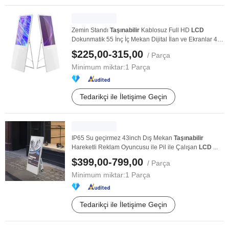
Zemin Standı
Taşınabilir
Kablosuz Full HD
LCD
Dokunmatik 55 İnç İç Mekan Dijital İlan ve Ekranlar 43
...
$225,00-315,00
/ Parça
Minimum miktar:
1 Parça
Tedarikçi ile İletişime Geçin
IP65 Su geçirmez 43inch Dış Mekan
Taşınabilir
Hareketli Reklam Oyuncusu ile Pil ile Çalışan
LCD
...
$399,00-799,00
/ Parça
Minimum miktar:
1 Parça
Tedarikçi ile İletişime Geçin