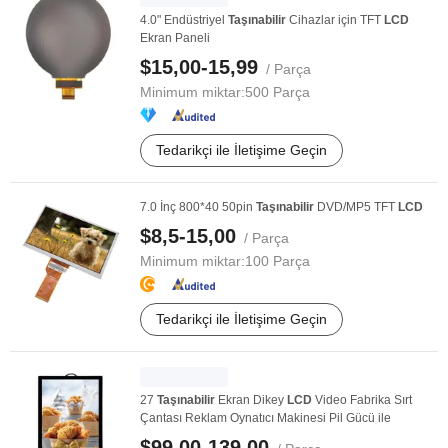
4.0" Endüstriyel
Taşınabilir
Cihazlar için TFT
LCD
Ekran Paneli
$15,00-15,99
/ Parça
Minimum miktar:
500 Parça
Tedarikçi ile İletişime Geçin
7.0 İnç 800*40 50pin
Taşınabilir
DVD/MP5 TFT
LCD
$8,5-15,00
/ Parça
Minimum miktar:
100 Parça
Tedarikçi ile İletişime Geçin
27
Taşınabilir
Ekran Dikey
LCD
Video Fabrika Sırt
Çantası Reklam Oynatıcı Makinesi Pil Gücü ile
$99,00-139,00