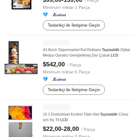
/ Parça
Minimum miktar:
1 Parça
Tedarikçi ile İletişime Geçin
43.9inch Süpermarket Raf Reklamı
Taşınabilir
Dijital
Medya Oynatıcı Genişletilmiş Dar Çubuk
LCD
$542,00
/ Parça
Minimum miktar:
5 Parça
Tedarikçi ile İletişime Geçin
10.1 Endüstriyel Kontrol Tıbbi Alet
Taşınabilir
Cihaz
için İnç Ttl
LCD
$22,00-28,00
/ Parça
Minimum miktar:
5 Parça