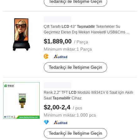
Tedarikçi ile İletişime Geçin
Çift Taraflı
LCD
43"
Taşınabilir
Tekerlekler Su
Geçirmez Ekran Dış Mekan Hareketli USB&Cms ...
$1.889,00
/ Parça
Minimum miktar:
1 Parça
Tedarikçi ile İletişime Geçin
Renk 2.2" TFT
LCD
Modülü Ili9341V 6 Saat için Akıllı
Saat
Taşınabilir
Cihaz
$2,00-2,4
/ pcs
Minimum miktar:
1.000 pcs
Tedarikçi ile İletişime Geçin