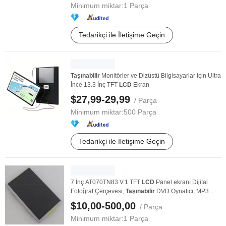
Minimum miktar:
1 Parça
Tedarikçi ile İletişime Geçin
Taşınabilir
Monitörler ve Dizüstü Bilgisayarlar için Ultra
İnce 13.3 İnç TFT
LCD
Ekran
$27,99-29,99
/ Parça
Minimum miktar:
500 Parça
Tedarikçi ile İletişime Geçin
7 İnç AT070TN83 V.1 TFT
LCD
Panel ekranı Dijital
Fotoğraf Çerçevesi,
Taşınabilir
DVD Oynatıcı, MP3 ...
$10,00-500,00
/ Parça
Minimum miktar:
1 Parça