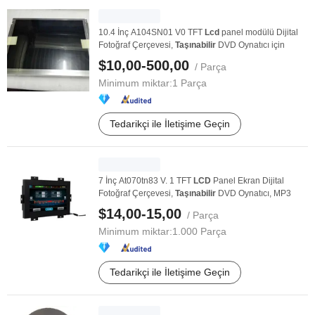
10.4 İnç A104SN01 V0 TFT
Lcd
panel modülü Dijital
Fotoğraf Çerçevesi,
Taşınabilir
DVD Oynatıcı için
$10,00-500,00
/ Parça
Minimum miktar:
1 Parça
Tedarikçi ile İletişime Geçin
7 İnç At070tn83 V. 1 TFT
LCD
Panel Ekran Dijital
Fotoğraf Çerçevesi,
Taşınabilir
DVD Oynatıcı, MP3
$14,00-15,00
/ Parça
Minimum miktar:
1.000 Parça
Tedarikçi ile İletişime Geçin