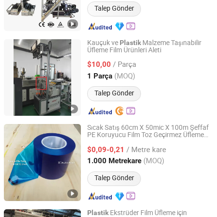
Talep Gönder
Kauçuk ve
Malzeme Taşınabilir
Plastik
Üfleme Film Ürünleri Aleti
Harbin Hapro Electric Technology Co., Ltd.
/ Parça
$10,00
Heilongjiang, China
Fiyat 2021
(MOQ)
1 Parça
Talep Gönder
Sıcak Satış 60cm X 50mic X 100m Şeffaf
PE Koruyucu Film Toz Geçirmez Üfleme
Shanghai Fenyue Packaging Products Co., Ltd.
PE Film Zemin Merdiven Kaplama
/ Metre kare
Yumuşak Yapışkan
Film
$0,09-0,21
Plastik
Shanghai, China
Fiyat 2025
(MOQ)
1.000 Metrekare
Talep Gönder
Ekstrüder Film Üfleme için
Plastik