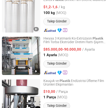
Shenzhen King Fung Industry Co., Ltd.
/ kg
$1,2-1,6
Guangdong, China
Fiyat 2024
(MOQ)
100 kg
Talep Gönder
Hwyaa 3 Katmanlı Ko-Extrüzyon
Plastik
Film Torba Ekstrüder Üretim Hattı Şişirme
Laiwu Huaya Polymer Sci.& Tech. Co., Ltd.
Şişirme
Ekstrüder
Filmi
Plastik
/ Ayarla
Ekstrüzyon
$85.000,00-90.000,00
Shandong, China
Fiyat 2019
(MOQ)
1 Ayarla
Talep Gönder
Kauçuk ve
Endüstrisi Üfleme Film
Plastik
Ürünleri Ekipmanları
Harbin Hapro Electric Technology Co., Ltd.
/ Parça
$10,00
Heilongjiang, China
Fiyat 2021
(MOQ)
1 Parça
Talep Gönder