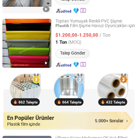
Toptan Yumuşak Renkli PVC Şişme
Film Şişme Havuz Oyuncakları için
Plastik
Jiangsu Dahai Plastic Co., Ltd.
/ Ton
$1.200,00-1.250,00
Jiangsu, China
Fiyat 2016
(MOQ)
1 Ton
Talep Gönder
862 Talepte
664 Talepte
432 Talepte
En Popüler Ürünler
5.000+ Sorular
Plastik film içinde