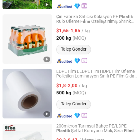
Çin Fabrika Satıcısı Kolasyon PE
Plastik
Rulo Üfleme
Özelleştirilmiş Shrink
Filmi
Yantai Guangyuan Packaging Technology Co., Ltd.
Ambalajları Deterjan için
/ kg
$1,65-1,85
Shandong, China
Fiyat 2022
(MOQ)
200 kg
Talep Gönder
LDPE Film LLDPE Film HDPE Film Üfleme
Polietilen Laminasyon Sınıfı PE Film Gıda
NOVEL (HUANGSHAN) PACKAGING CO., LTD.
Sınıfı PE Laminasyon
Filmi
/ kg
$1,8-2,00
Anhui, China
Fiyat 2023
(MOQ)
500 kg
Talep Gönder
200micron Tarımsal Bahçe PE/LDPE
Şeffaf Koruyucu Mulç Sera
Plastik
Filmi
Jinan Eton Products Co., Ltd.
/ Metre kare