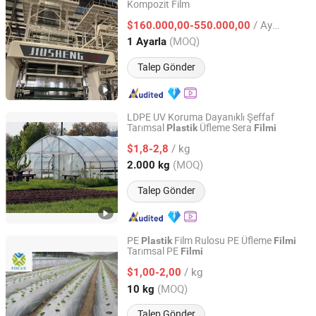
Kompozit Film
Wuhan Jiusheng Plastic Machine Co., Ltd.
/ Ayarla
$160.000,00-550.000,00
Hubei, China
Fiyat 2024
(MOQ)
1 Ayarla
Talep Gönder
LDPE UV Koruma Dayanıklı Şeffaf
Tarımsal
Üfleme Sera
Plastik
Filmi
Shandong Longxing Plastic Film Technology Co., Ltd.
/ kg
$1,8-2,8
Shandong, China
Fiyat 2022
(MOQ)
2.000 kg
Talep Gönder
PE
Film Rulosu PE Üfleme
Plastik
Filmi
Tarımsal PE
Filmi
Shandong Focus Packing Materials Co., Ltd.
/ kg
$1,00-2,00
Shandong, China
Fiyat 2021
(MOQ)
10 kg
Talep Gönder