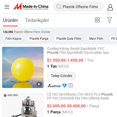
Ürünler
Tedarikçiler
Plastik Üfleme Filmi
Ürünler
126,086
Film Kapısı
Plastik Parça
Plastik Gıda Filmi
Mavi Film
PE 
Özelleştirilmiş Renkli Şişirilebilir PVC
Film Şişirilebilir Oyuncaklar İçin
Plastik
Nantong Huaneng New Material Co., Ltd
Kullanım
/ Ton
$1.350,00-1.450,00
Jiangsu, China
Fiyat 2023
(MOQ)
1 Ton
Talep Gönder
CE ISO Sertifikaları Cm-Ab55 PLA
Plastik
PP Pet Otomatik Pet Film Üfleme Kalıbı
Suzhou Aceretech Machinery Co., Ltd.
/ Parça
$2.000,00-50.000,00
Jiangsu, China
Fiyat 2016
(MOQ)
1 Parça