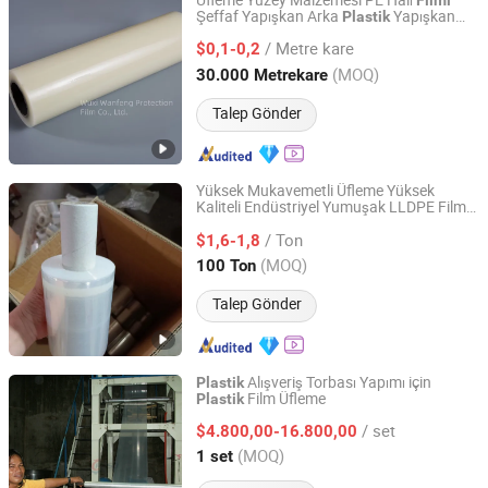
Üfleme Yüzey Malzemesi PE Halı
Filmi
Şeffaf Yapışkan Arka
Yapışkan
Plastik
Wuxi Wanfeng Protection Film Co., Ltd.
Film
/ Metre kare
$0,1-0,2
Jiangsu, China
Fiyat 2022
(MOQ)
30.000 Metrekare
Talep Gönder
Yüksek Mukavemetli Üfleme Yüksek
Kaliteli Endüstriyel Yumuşak LLDPE Film
Linyi Shoujia Packaging Materials Co., Ltd.
Germe Kaplama Ruloları
Döküm
Plastik
/ Ton
Süreci Palet Ambalajlama
$1,6-1,8
Shandong, China
Fiyat 2025
(MOQ)
100 Ton
Talep Gönder
Alışveriş Torbası Yapımı için
Plastik
Film Üfleme
Plastik
Wenzhou Paso Machinery Equipment Co., Ltd.
/ set
$4.800,00-16.800,00
Zhejiang, China
Fiyat 2022
(MOQ)
1 set