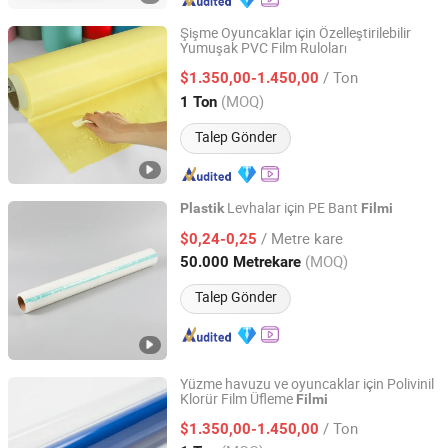
Şişme Oyuncaklar için Özelleştirilebilir
Yumuşak PVC Film Ruloları
Nantong Huaneng New Material Co., Ltd
/ Ton
$1.350,00-1.450,00
Jiangsu, China
Fiyat 2023
(MOQ)
1 Ton
Talep Gönder
Levhalar için PE Bant
Plastik
Filmi
Wuxi Qida Tape Co., Ltd.
/ Metre kare
$0,24-0,25
(MOQ)
50.000 Metrekare
Jiangsu, China
Fiyat 2007
Talep Gönder
Yüzme havuzu ve oyuncaklar için Polivinil
Klorür Film Üfleme
Filmi
Nantong Huaneng New Material Co., Ltd
/ Ton
$1.350,00-1.450,00