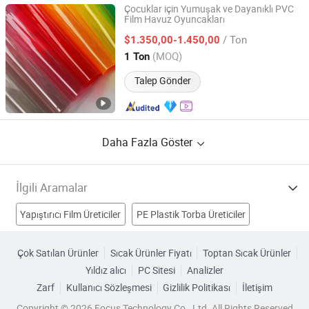
Çocuklar için Yumuşak ve Dayanıklı PVC
Film Havuz Oyuncakları
Nantong Huaneng New Material Co., Ltd
/ Ton
$1.350,00-1.450,00
Jiangsu, China
Fiyat 2023
(MOQ)
1 Ton
Talep Gönder
Daha Fazla Göster
İlgili Aramalar
Yapıştırıcı Film Üreticiler
PE Plastik Torba Üreticiler
Faks Film Üreticiler
LDPE Filmi Üreticiler
Çok Satılan Ürünler
Sıcak Ürünler Fiyatı
Toptan Sıcak Ürünler
Yıldız alıcı
PC Sitesi
Analizler
PE Koruyucu Film Fabrikalar
plastik masaj Fabrikalar
Zarf
Kullanıcı Sözleşmesi
Gizlilik Politikası
İletişim
Plastik Film Fabrikalar
PVC Şeffaf Film Fabrikalar
Copyright © 2026 Focus Technology Co., Ltd. All Rights Reserved