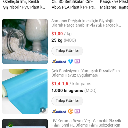
Özelleştirilmiş Renkli
CE ISO Sertifikaları Cm-
Kauçuk ve Plast
Şişirilebilir PVC Plastik
Ab55 PLA Plastik PP Pet
Malzeme Taşınab
Film Şişirilebilir
Otomatik Pet Film Üfleme
Üfleme Film Ürün
Oyuncaklar İçin Kullanım
Kalıbı nedir?
nedir?
Samanın Değiştirilmesi için Biyolojik
nedir?
Olarak Parçalanabilir
Parçacık
Plastik
Ningbo Jierong Plastic Co., Ltd.
PLA Polilaktik Asit 4032D Ekstrüzyon Film
/ kg
Üfleme 3D Baskı Tüketim Malzemeleri
$1,00
Zhejiang, China
Fiyat 2025
(MOQ)
25 kg
Talep Gönder
Çok Fonksiyonlu Yumuşak
Film
Plastik
Üfleme Havuz Uygulaması
Guangdong Xiongxing Holding Group Co., Ltd.
/ kilograms
$1,4-1,5
Guangdong, China
Fiyat 2024
(MOQ)
1.000 kilograms
Talep Gönder
UV Koruma Beyaz Yeşil Seracılık
Plastik
6mil PE Üfleme
Sebzeler için
Filmi
Filmi
Henan Fengcheng Plastic Co., Ltd.