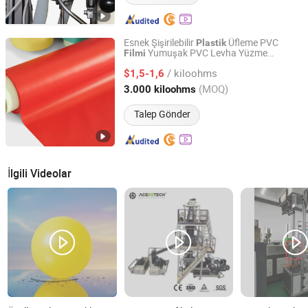
Esnek Şişirilebilir
Üfleme PVC
Plastik
Yumuşak PVC Levha Yüzme
Filmi
Guangdong Xiongxing Holding Group Co., Ltd.
Havuzu için
/ kiloohms
$1,5-1,6
Guangdong, China
Fiyat 2024
(MOQ)
3.000 kiloohms
Talep Gönder
İlgili Videolar