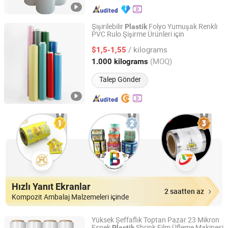
Şişirilebilir
Folyo Yumuşak Renkli
Plastik
PVC Rulo Şişirme Ürünleri için
Guangdong Xiongxing Holding Group Co., Ltd.
/ kilograms
$1,5-1,55
Guangdong, China
Fiyat 2024
(MOQ)
1.000 kilograms
Talep Gönder
Hızlı Yanıt Ekranlar
2 saatten az
Kompozit Ambalaj Malzemeleri içinde
Yüksek Şeffaflık Toptan Pazar 23 Mikron
Esnek
Shrink Film Üfleme Makinesi
Plastik