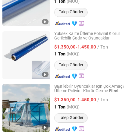
Jiangsu, China
Fiyat 2023
(MOQ)
1 Ton
Talep Gönder
Yüksek Kalite Üfleme Polivinil Klorür
Gerilebilir Çadır ve Oyuncaklar
Nantong Huaneng New Material Co., Ltd
/ Ton
$1.350,00-1.450,00
Jiangsu, China
Fiyat 2023
(MOQ)
1 Ton
Talep Gönder
Şişirilebilir Oyuncaklar için Çok Amaçlı
Üfleme Polivinil Klorür Germe
Filmi
Nantong Huaneng New Material Co., Ltd
/ Ton
$1.350,00-1.450,00
Jiangsu, China
Fiyat 2023
(MOQ)
1 Ton
Talep Gönder