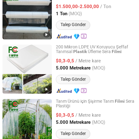
/ Ton
$1.500,00-2.500,00
Henan, China
Fiyat 2024
(MOQ)
1 Ton
Talep Gönder
200 Mikron LDPE UV Koruyucu Şeffaf
Tarımsal
Üfleme Sera
Plastik
Filmi
Henan Fengcheng Plastic Co., Ltd.
/ Metre kare
$0,3-0,5
Henan, China
Fiyat 2024
(MOQ)
5.000 Metrekare
Talep Gönder
Tarım Ürünü için Şişirme Tarım
Sera
Filmi
Plastiği
Henan Fengcheng Plastic Co., Ltd.
/ Metre kare
$0,3-0,5
Henan, China
Fiyat 2024
(MOQ)
5.000 Metrekare
Talep Gönder