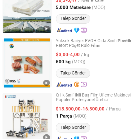
$0,3-0,47
Shandong, China
Fiyat 2022
(MOQ)
5.000 Metrekare
Talep Gönder
Yüksek Bariyer EVOH Gıda Sınıfı
Plastik
Retort Poşet Rulo
Filmi
Zhongsu New Materials Technology (Hangzhou) Co., Ltd.
/ kg
$3,00-4,00
Zhejiang, China
Fiyat 2018
(MOQ)
500 kg
Talep Gönder
Q-İlk Sınıf İkili Baş Film Üfleme Makinesi
Popüler Profesyonel Üretici
HEBEI CHENGHENG PLASTIC MACHINERY TECHNOLOGY
CO., LTD.
/ Parça
$13.500,00-16.500,00
(MOQ)
1 Parça
Hebei, China
Fiyat 2015
Talep Gönder