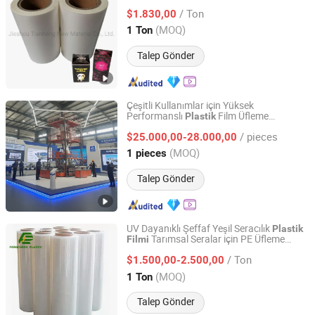
Naylon
Film, Metalik BOPP
Plastik
Plastik
/ Ton
Ambalaj
$1.830,00
Filmi
Anhui, China
Fiyat 2019
(MOQ)
1 Ton
Talep Gönder
Çeşitli Kullanımlar için Yüksek
Performanslı
Film Üfleme
Plastik
Shandong Guanhua Hongrun Plastic Machinery Co., Ltd.
Makinesi
/ pieces
$25.000,00-28.000,00
Shandong, China
Fiyat 2025
(MOQ)
1 pieces
Talep Gönder
UV Dayanıklı Şeffaf Yeşil Seracılık
Plastik
Tarımsal Seralar için PE Üfleme
Filmi
Henan Fengcheng Plastic Co., Ltd.
Filmi
/ Ton
$1.500,00-2.500,00
Henan, China
Fiyat 2024
(MOQ)
1 Ton
Talep Gönder