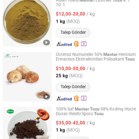
Aslan Yelesi
ı Ekstrakt
4: 1
Mantar
Tozu
10: 1
Shaanxi KBC Biotech Co., Ltd.
/ kg
$12,00-20,00
Shaanxi, China
Fiyat 2022
(MOQ)
1 kg
Talep Gönder
Ücretsiz Numuneler 50%
Hericium
Mantar
Erinaceus Ekstraktından Polisakarit
Tozu
Hunan Nutramax Inc.
/ kg
$10,00-50,00
Hunan, China
Fiyat 2013
(MOQ)
25 kg
Talep Gönder
100% Saf
98% Kırılmış Hücre
Mantar
Tozu
Duvarı Reishi Sporu
Tozu
Changsha Vigorous-Tech Co., Ltd.
/ kg
$35,00-42,00
Hunan, China
Fiyat 2025
(MOQ)
1 kg