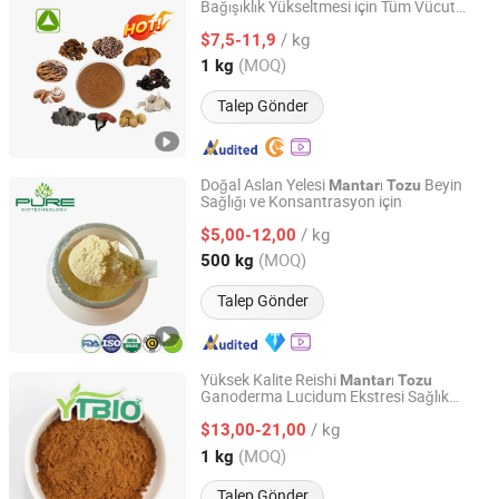
Bağışıklık Yükseltmesi için Tüm Vücut
Xi'an Quanao Biotech Co., Ltd.
Sağlığı
/ kg
$7,5-11,9
Shaanxi, China
Fiyat 2025
(MOQ)
1 kg
Talep Gönder
Doğal Aslan Yelesi
ı
Beyin
Mantar
Tozu
Sağlığı ve Konsantrasyon için
Ningxia Pure Goji Biology Technology Co., Ltd.
/ kg
$5,00-12,00
Ningxia, China
Fiyat 2024
(MOQ)
500 kg
Talep Gönder
Yüksek Kalite Reishi
ı
Mantar
Tozu
Ganoderma Lucidum Ekstresi Sağlık
Shaanxi Dongjiang Kangtai Health Industry Co., Ltd.
Bakımı için
/ kg
$13,00-21,00
Shaanxi, China
Fiyat 2024
(MOQ)
1 kg
Talep Gönder