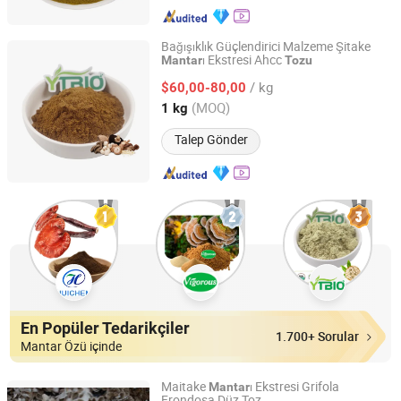
Bağışıklık Güçlendirici Malzeme Şitake
ı Ekstresi Ahcc
Mantar
Tozu
Shaanxi Dongjiang Kangtai Health Industry Co., Ltd.
/ kg
$60,00-80,00
Shaanxi, China
Fiyat 2024
(MOQ)
1 kg
Talep Gönder
En Popüler Tedarikçiler
1.700+ Sorular
Mantar Özü içinde
Maitake
ı Ekstresi Grifola
Mantar
Frondosa Düz Toz