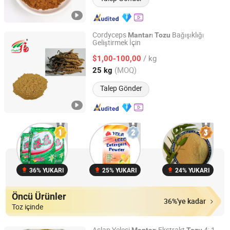
Cordyceps
ı
Bağışıklığı
Mantar
Tozu
Geliştirmek İçin
Hunan Sunfull Bio-Tech Co., Ltd.
/ kg
$1,00-100,00
Hunan, China
Fiyat 2020
(MOQ)
25 kg
Talep Gönder
36% YUKARI
25% YUKARI
24% YUKARI
Öncü Ürünler
36%'ye kadar
Toz içinde