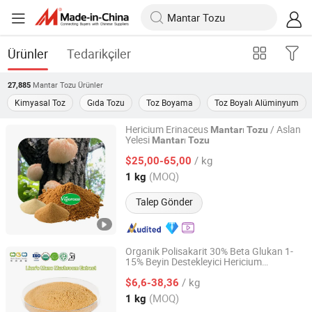
Ürünler
Tedarikçiler
Mantar Tozu
Ürünler
27,885
Kimyasal Toz
Gıda Tozu
Toz Boyama
Toz Boyalı Alüminyum
Hericium Erinaceus
ı
/ Aslan
Mantar
Tozu
Yelesi
ı
Mantar
Tozu
Changsha Vigorous-Tech Co., Ltd.
/ kg
$25,00-65,00
Hunan, China
Fiyat 2025
(MOQ)
1 kg
Talep Gönder
Organik Polisakarit 30% Beta Glukan 1-
15% Beyin Destekleyici Hericium
Herb Green Health Biotech Co., Ltd.
Erinaceus
Ekstrakt
Mantar
Tozu
/ kg
$6,6-38,36
Jiangxi, China
Fiyat 2020
(MOQ)
1 kg