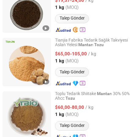
$19,57-24,00
Shaanxi, China
Fiyat 2020
(MOQ)
1 kg
Talep Gönder
Tianjia Fabrika Tedarik Sağlık Takviyesi
Aslan Yelesi
ı
Mantar
Tozu
Shanghai Tianjia Biochemical Co., Ltd.
/ kg
$65,00-105,00
Shanghai, China
Fiyat 2022
(MOQ)
1 kg
Talep Gönder
Toplu Tedarik Shiitake
ı 30% 50%
Mantar
Ahcc
Tozu
Shaanxi Dongjiang Kangtai Health Industry Co., Ltd.
/ kg
$60,00-80,00
Shaanxi, China
Fiyat 2024
(MOQ)
1 kg
Talep Gönder