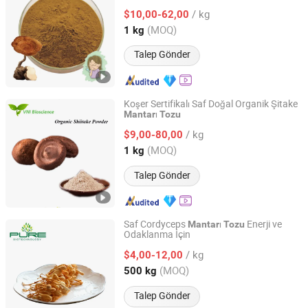
/ kg
$10,00-62,00
Hunan, China
Fiyat 2025
(MOQ)
1 kg
Talep Gönder
Koşer Sertifikalı Saf Doğal Organik Şitake
ı
Mantar
Tozu
Qingdao Vital Nutraceutical Ingredients Bioscience Co.,
Ltd.
/ kg
$9,00-80,00
(MOQ)
1 kg
Shandong, China
Fiyat 2018
Talep Gönder
Saf Cordyceps
ı
Enerji ve
Mantar
Tozu
Odaklanma İçin
Ningxia Pure Goji Biology Technology Co., Ltd.
/ kg
$4,00-12,00
Ningxia, China
Fiyat 2024
(MOQ)
500 kg
Talep Gönder