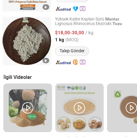
Yüksek Kalite Kaplan Sütü
Mantar
Lignosus Rhinocerus Ekstrakt
Tozu
Shengchuan Biochem Co., Ltd.
/ kg
$18,00-30,00
Anhui, China
Fiyat 2024
(MOQ)
1 kg
Talep Gönder
İlgili Videolar