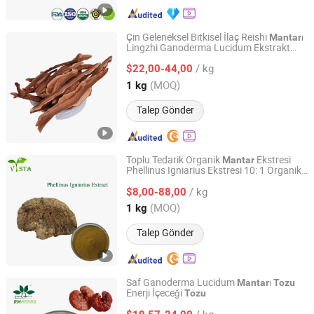
Çin Geleneksel Bitkisel İlaç Reishi
ı
Mantar
Lingzhi Ganoderma Lucidum Ekstrakt
Xuancheng Quality Herb Co., Ltd.
Tozu
/ kg
$22,00-44,00
Anhui, China
Fiyat 2019
(MOQ)
1 kg
Talep Gönder
Toplu Tedarik Organik
Ekstresi
Mantar
Phellinus Igniarius Ekstresi 10: 1 Organik
Qingdao Vista Bio. Tech. Co., Ltd
Phellinus Igniarius
Ekstresi
Mantar
Tozu
/ kg
$8,00-88,00
Shandong, China
Fiyat 2023
(MOQ)
1 kg
Talep Gönder
Saf Ganoderma Lucidum
ı
Mantar
Tozu
Enerji İçeceği
Tozu
Baoji Embellish Wood Agricultural Development Co., Ltd
/ kg