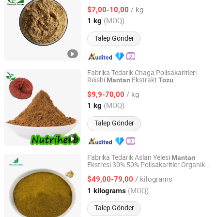
/ kg
$7,00-10,00
Shaanxi, China
Fiyat 2026
(MOQ)
1 kg
Talep Gönder
Fabrika Tedarik Chaga Polisakaritleri
Reishi
ı Ekstrakt
Mantar
Tozu
Nanjing NutriHerb BioTech Co., Ltd.
/ kg
$9,9-70,00
Jiangsu, China
Fiyat 2022
(MOQ)
1 kg
Talep Gönder
Fabrika Tedarik Aslan Yelesi
ı
Mantar
Ekstresi 30% 50% Polisakaritler Organik
Wellgreen Natural Co...Ltd
Kurutulmuş Hericium Erinaceus
/ kilograms
Powder15%20%Beta Glukan
$49,00-79,00
Shaanxi, China
Fiyat 2025
(MOQ)
1 kilograms
Talep Gönder