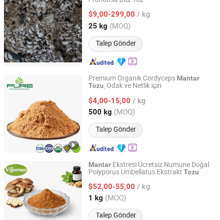
Hunan Sunfull Bio-Tech Co., Ltd.
/ kg
$9,00-299,00
Hunan, China
Fiyat 2020
(MOQ)
25 kg
Talep Gönder
Premium Organik Cordyceps
Mantar
, Odak ve Netlik için
Tozu
Ningxia Pure Goji Biology Technology Co., Ltd.
/ kg
$4,00-15,00
Ningxia, China
Fiyat 2024
(MOQ)
500 kg
Talep Gönder
Ekstresi Ücretsiz Numune Doğal
Mantar
Polyporus Umbellatus Ekstrakt
Tozu
Changsha Vigorous-Tech Co., Ltd.
/ kg
$52,00-55,00
Hunan, China
Fiyat 2025
(MOQ)
1 kg
Talep Gönder