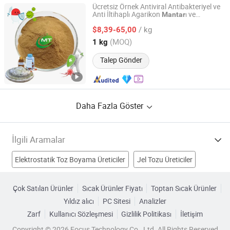
Ücretsiz Örnek Antiviral Antibakteriyel ve
Anti İltihaplı Agarikon
ı ve
Mantar
Hunan MT Health Inc.
Miselyum Ekstrakt
Tozu
/ kg
$8,39-65,00
Hunan, China
Fiyat 2025
(MOQ)
1 kg
Talep Gönder
Daha Fazla Göster
İlgili Aramalar
Elektrostatik Toz Boyama Üreticiler
Jel Tozu Üreticiler
Aloe Vera Ekstresi Üreticiler
Kurutulmuş Mantar Üreticiler
Çok Satılan Ürünler
Sıcak Ürünler Fiyatı
Toptan Sıcak Ürünler
Yıldız alıcı
PC Sitesi
Analizler
Bitkisel Ekstrakt Fabrikalar
Zarf
Kullanıcı Sözleşmesi
Gizlilik Politikası
İletişim
cordyceps mantar tozu Fabrikalar
Copyright © 2026 Focus Technology Co., Ltd. All Rights Reserved