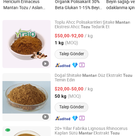
Hericium Erinaceus
Organik Polisakarit 30%
Beyin sağlığı ve
Mantarı Tozu / Aslan
Beta Glukan 1-15% Beyin
odaklanma için e
Yelesi Mantarı Tozu
Destekleyici Hericium
Aslan Yelesi Ma
nedir?
Erinaceus Mantar
Ekstrakt Tozu n
Toplu Ahcc Polisakaritleri Şitake
ı
Mantar
Ekstrakt Tozu nedir?
Ekstresi Ahcc
Tedarik Et
Tozu
Shaanxi Dongjiang Kangtai Health Industry Co., Ltd.
/ kg
$50,00-92,00
Shaanxi, China
Fiyat 2024
(MOQ)
1 kg
Talep Gönder
Doğal Shiitake
ı Düz Ekstrakt
Mantar
Tozu
Temin Edin
Hunan Sunfull Bio-Tech Co., Ltd.
/ kg
$20,00-50,00
Hunan, China
Fiyat 2020
(MOQ)
50 kg
Talep Gönder
20+ Yıllar Fabrika Lignosus Rhinocerus
Kaplan Sütü
Ekstrakt
Mantar
Tozu
Changsha Vigorous-Tech Co., Ltd.