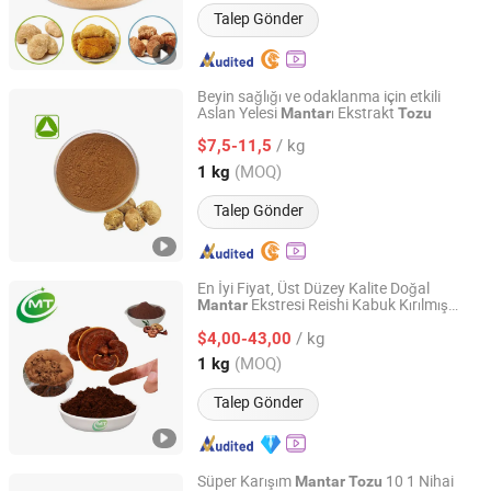
Talep Gönder
Beyin sağlığı ve odaklanma için etkili
Aslan Yelesi
ı Ekstrakt
Mantar
Tozu
Xi'an Quanao Biotech Co., Ltd.
/ kg
$7,5-11,5
Shaanxi, China
Fiyat 2025
(MOQ)
1 kg
Talep Gönder
En İyi Fiyat, Üst Düzey Kalite Doğal
Ekstresi Reishi Kabuk Kırılmış
Mantar
Hunan MT Health Inc.
Spor
Reishi Spor
Tozu
Tozu
/ kg
$4,00-43,00
Hunan, China
Fiyat 2025
(MOQ)
1 kg
Talep Gönder
Süper Karışım
10 1 Nihai
Mantar
Tozu