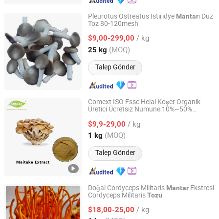
Pleurotus Ostreatus İstiridye
ı Düz
Mantar
Toz 80-120mesh
Hunan Sunfull Bio-Tech Co., Ltd.
/ kg
$9,00-299,00
Hunan, China
Fiyat 2020
(MOQ)
25 kg
Talep Gönder
Comext ISO Fssc Helal Koşer Organik
Üretici Ücretsiz Numune 10%~50%
Changsha Comext Biotech Co., Ltd.
Polisakarit Maitaike
Ekstrakt
Mantar
/ kg
$9,9-29,00
Tozu
Hunan, China
Fiyat 2023
(MOQ)
1 kg
Talep Gönder
Doğal Cordyceps Militaris
Ekstresi
Mantar
Cordyceps Militaris
Tozu
Fufeng Sinuote Biotechnology Co., Ltd
/ kg
$18,00-25,00