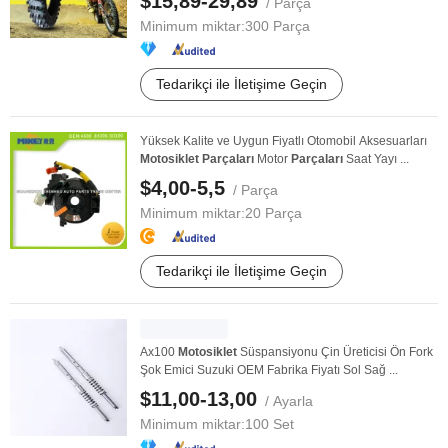
$15,89-29,89
/ Parça
Minimum miktar:
300 Parça
Tedarikçi ile İletişime Geçin
Yüksek Kalite ve Uygun Fiyatlı Otomobil Aksesuarları
Motosiklet
Parçaları
Motor
Parçaları
Saat Yayı ...
$4,00-5,5
/ Parça
Minimum miktar:
20 Parça
Tedarikçi ile İletişime Geçin
Ax100
Motosiklet
Süspansiyonu Çin Üreticisi Ön Fork
Şok Emici Suzuki OEM Fabrika Fiyatı Sol Sağ ...
$11,00-13,00
/ Ayarla
Minimum miktar:
100 Set