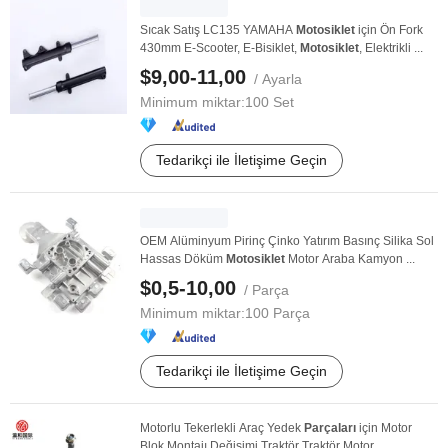
Sıcak Satış LC135 YAMAHA
Motosiklet
için Ön Fork
430mm E-Scooter, E-Bisiklet,
Motosiklet
, Elektrikli ...
$9,00-11,00
/ Ayarla
Minimum miktar:
100 Set
Tedarikçi ile İletişime Geçin
OEM Alüminyum Pirinç Çinko Yatırım Basınç Silika Sol
Hassas Döküm
Motosiklet
Motor Araba Kamyon ...
$0,5-10,00
/ Parça
Minimum miktar:
100 Parça
Tedarikçi ile İletişime Geçin
Motorlu Tekerlekli Araç Yedek
Parçaları
için Motor
Blok Montajı Değişimi Traktör Traktör Motor ...