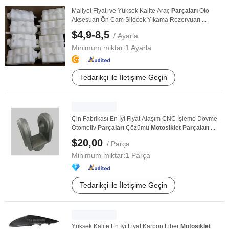
Maliyet Fiyatı ve Yüksek Kalite Araç
Parçaları
Oto
Aksesuarı Ön Cam Silecek Yıkama Rezervuarı ...
$4,9-8,5
/ Ayarla
Minimum miktar:
1 Ayarla
Tedarikçi ile İletişime Geçin
Çin Fabrikası En İyi Fiyat Alaşım CNC İşleme Dövme
Otomotiv
Parçaları
Çözümü
Motosiklet
Parçaları
...
$20,00
/ Parça
Minimum miktar:
1 Parça
Tedarikçi ile İletişime Geçin
Yüksek Kalite En İyi Fiyat Karbon Fiber
Motosiklet