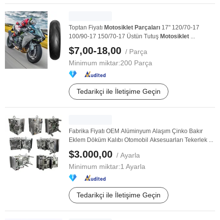
Toptan Fiyatı
Motosiklet
Parçaları
17" 120/70-17
100/90-17 150/70-17 Üstün Tutuş
Motosiklet
...
$7,00-18,00
/ Parça
Minimum miktar:
200 Parça
Tedarikçi ile İletişime Geçin
Fabrika Fiyatı OEM Alüminyum Alaşım Çinko Bakır
Eklem Döküm Kalıbı Otomobil Aksesuarları Tekerlek ...
$3.000,00
/ Ayarla
Minimum miktar:
1 Ayarla
Tedarikçi ile İletişime Geçin