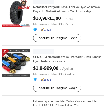
Motosiklet
Parçaları
Lastik Fabrika Fiyatı Aşınmaya
Dayanıklı
Motosiklet
Lastiği Motokros Lastiği ...
$10,98-11,00
/ Parça
Minimum miktar:
300 Parça
Tedarikçi ile İletişime Geçin
OEM ODM
Motosiklet
Yedek
Parçaları
Zincir Fabrika
Fiyatı Testere Tarım Zinciri
$1,8-999,00
/ Ayaklar
Minimum miktar:
300 Ayaklar
Tedarikçi ile İletişime Geçin
Fabrika Fiyatı
motosiklet
Yedek Parça
motosiklet
Lastik 2.75-17 İç Yüksek kaliteli Tüp