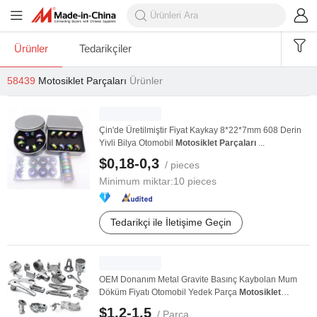
Ürünler
Tedarikçiler
58439
Motosiklet Parçaları
Ürünler
Çin'de Üretilmiştir Fiyat Kaykay 8*22*7mm 608 Derin
Yivli Bilya Otomobil
Motosiklet
Parçaları
...
$0,18-0,3
/ pieces
Minimum miktar:
10 pieces
Tedarikçi ile İletişime Geçin
OEM Donanım Metal Gravite Basınç Kaybolan Mum
Döküm Fiyatı Otomobil Yedek Parça
Motosiklet
Makinesi ...
$1,2-1,5
/ Parça