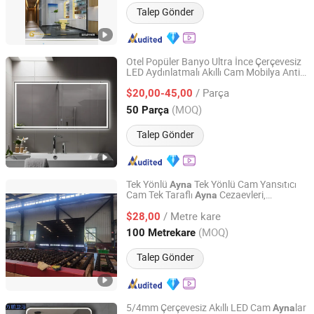
Talep Gönder
Otel Popüler Banyo Ultra İnce Çerçevesiz
LED Aydınlatmalı Akıllı Cam Mobilya Anti-
Hangzhou Spremium Bathroom Co., Ltd.
Buhar Makyaj
sı Işıklı
Ayna
/ Parça
$20,00-45,00
Zhejiang, China
Fiyat 2020
(MOQ)
50 Parça
Talep Gönder
Tek Yönlü
Tek Yönlü Cam Yansıtıcı
Ayna
Cam Tek Taraflı
Cezaevleri,
Ayna
SHAHE CITY FANYUAN GLASS CO., LTD.
Hastaneler, Sorgu Odaları ve Araştırma
/ Metre kare
Enstitüleri için Kullanılır
$28,00
Hebei, China
Fiyat 2018
(MOQ)
100 Metrekare
Talep Gönder
5/4mm Çerçevesiz Akıllı LED Cam
lar
Ayna