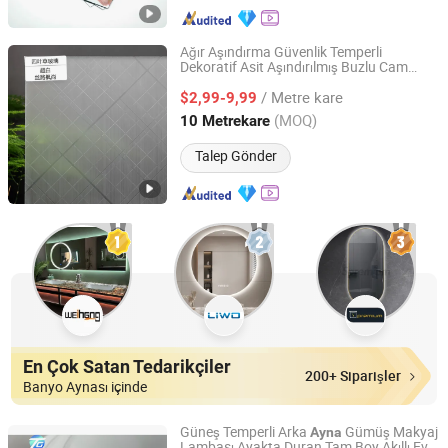
Ağır Aşındırma Güvenlik Temperli
Dekoratif Asit Aşındırılmış Buzlu Cam
Tengzhou Lucky Clover Glass Product Co., Ltd.
Paneli için
Ayna
/ Metre kare
$2,99-9,99
Shandong, China
Fiyat 2026
(MOQ)
10 Metrekare
Talep Gönder
En Çok Satan Tedarikçiler
200+ Siparişler
Banyo Aynası içinde
Güneş Temperli Arka
Gümüş Makyaj
Ayna
Lambası Ayakta Duran Tam Boy Akıllı Ev