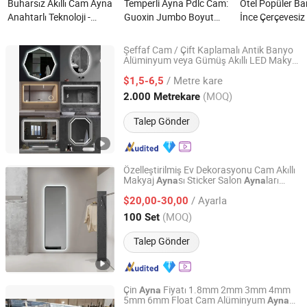
Buharsız Akıllı Cam Ayna
Temperli Ayna Pdlc Cam:
Otel Popüler Ba
Anahtarlı Teknoloji -
Guoxin Jumbo Boyut
İnce Çerçevesiz
Jumbo Boyut nedir?
Akıllı Fonksiyon ile nedir?
Aydınlatmalı Akı
Mobilya Anti-B
Şeffaf Cam / Çift Kaplamalı Antik Banyo
Makyaj Aynası Iş
Alüminyum veya Gümüş Akıllı LED Makyaj
QINGDAO RISING STAR GLASS CO.,LTD
sı Çerçevelerle / Banyo Ev
Ayna
nedir?
/ Metre kare
Dekorasyonu için Çok Fonksiyonlu /
$1,5-6,5
Duvar
Shandong, China
Fiyat 2016
(MOQ)
2.000 Metrekare
Talep Gönder
Özelleştirilmiş Ev Dekorasyonu Cam Akıllı
Makyaj
sı Sticker Salon
ları
Ayna
Ayna
Hangzhou Veyron Bathroom Mirror Co., Ltd.
Banyo Duvar LED Işık Tam Vücut
Ayna
/ Ayarla
Lavabo Tuvalet Saç Kurutma Makinesi Diş
$20,00-30,00
Fırçası
Zhejiang, China
Fiyat 2024
(MOQ)
100 Set
Talep Gönder
Çin
Fiyatı 1.8mm 2mm 3mm 4mm
Ayna
5mm 6mm Float Cam Alüminyum
Ayna
DEZHOU HAVI ELECTRONICS CO., LTD.