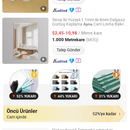
Sinoy İki Yüzeyli 1.1mm ile 8mm Dalgasız
Gümüş Kaplama
Cam Levha Bakır
Ayna
Sinoy Mirror Inc.
İçermeyen Gümüş
Stok veya Özel
Ayna
/ Metre kare
Boyut OEM
$2,45-10,98
Shandong, China
Fiyat 2006
(MOQ)
1.000 Metrekare
Talep Gönder
52% YUKARI
44% YUKARI
31% YUKARI
Öncü Ürünler
52%'ye kadar
Cam içinde