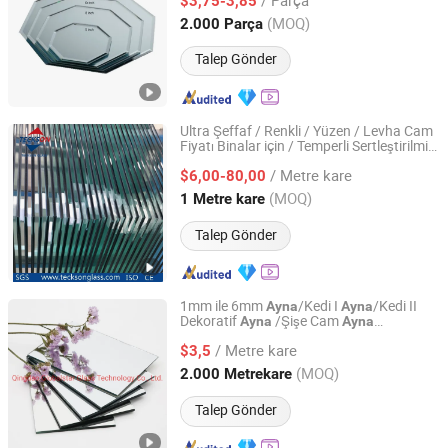
$3,75-3,85
Shandong, China
Fiyat 2006
(MOQ)
2.000 Parça
Talep Gönder
Ultra Şeffaf / Renkli / Yüzen / Levha Cam
Fiyatı Binalar için / Temperli Sertleştirilmiş
Teckson Glass Co., Limited
/ Lamineli / Pencereler / Banyo / Dekoratif
/ Metre kare
/
$6,00-80,00
Ayna
Shandong, China
Fiyat 2014
(MOQ)
1 Metre kare
Talep Gönder
1mm ile 6mm
/Kedi I
/Kedi II
Ayna
Ayna
Dekoratif
/Şişe Cam
Ayna
Ayna
Qingdao Globalstar Glass Technology Co., Ltd.
/Alüminyum
/Floş Cam
Ayna
Camı
Ayna
/ Metre kare
/Bakır İçermeyen
$3,5
Ayna
Shandong, China
Fiyat 2007
(MOQ)
2.000 Metrekare
Talep Gönder