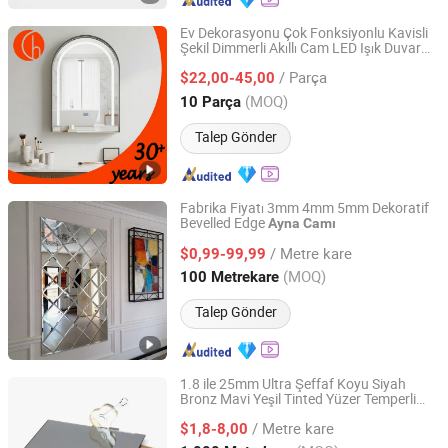
Ev Dekorasyonu Çok Fonksiyonlu Kavisli
Şekil Dimmerli Akıllı Cam LED Işık Duvar
Zhongshan Chaolang Lighting Co., Ltd.
sı LED Işık ile Banyo için
Ayna
Ayna
/ Parça
$22,00-45,00
Guangdong, China
Fiyat 2025
(MOQ)
10 Parça
Talep Gönder
Fabrika Fiyatı 3mm 4mm 5mm Dekoratif
Bevelled Edge
Ayna
Camı
Tianjin Glazient Trading Co., Ltd
/ Metre kare
$0,99-99,99
Tianjin, China
Fiyat 2026
(MOQ)
100 Metrekare
Talep Gönder
1.8 ile 25mm Ultra Şeffaf Koyu Siyah
Bronz Mavi Yeşil Tinted Yüzer Temperli
QINGDAO KH MATERIALS CO., LTD
Lamineli Yansıtıcı Cam
Kapı
Ayna
/ Metre kare
Pencereleri Mobilya Bina
$1,8-8,00
Camı