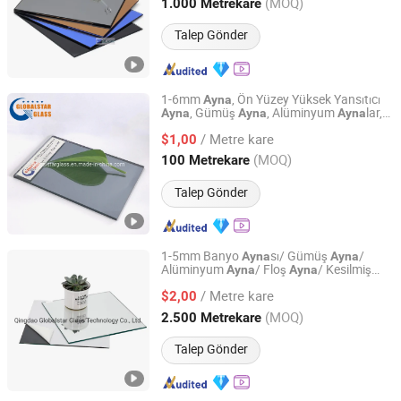
Shandong, China
Fiyat 2025
(MOQ)
1.000 Metrekare
Talep Gönder
1-6mm
, Ön Yüzey Yüksek Yansıtıcı
Ayna
, Gümüş
, Alüminyum
lar,
Ayna
Ayna
Ayna
Qingdao Globalstar Glass Technology Co., Ltd.
Banyo
sı, Bina
, Kurşunsuz
Ayna
Camı
/ Metre kare
$1,00
Ayna
Shandong, China
Fiyat 2007
(MOQ)
100 Metrekare
Talep Gönder
1-5mm Banyo
sı/ Gümüş
/
Ayna
Ayna
Alüminyum
/ Floş
/ Kesilmiş
Ayna
Ayna
Qingdao Globalstar Glass Technology Co., Ltd.
Boyut
/ Temperli
/ Renkli
/
Ayna
Ayna
Ayna
/ Metre kare
Duvar
sı/ Bina
/ Pencere
$2,00
Ayna
Camı
Camı
Shandong, China
Fiyat 2007
(MOQ)
2.500 Metrekare
Talep Gönder