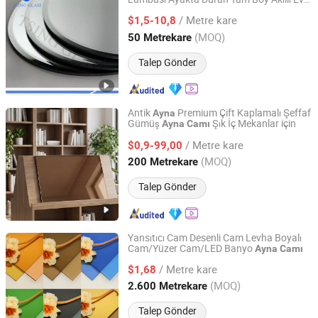
Qingdao Tsing Glass Co., Ltd.
Mobilyası Dekor Banyo Otel Banyo Odası
/ Metre kare
LED Duvar Stilize
$1,5-10,8
Ayna
Shandong, China
Fiyat 2017
(MOQ)
50 Metrekare
Talep Gönder
Antik
Premium Çift Kaplamalı Şeffaf
Ayna
Gümüş
Şık İç Mekanlar için
Ayna
Camı
Tianjin Glazient Trading Co., Ltd
/ Metre kare
$0,9-99,00
Tianjin, China
Fiyat 2026
(MOQ)
200 Metrekare
Talep Gönder
Yansıtıcı Cam Desenli Cam Levha Boyalı
Cam/Yüzer Cam/LED Banyo
Ayna
Camı
QINGDAO RISING STAR GLASS CO.,LTD
/ Metre kare
$1,68
Shandong, China
Fiyat 2016
(MOQ)
2.600 Metrekare
Talep Gönder