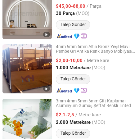
/ Parça
$45,00-88,00
Zhejiang, China
Fiyat 2020
(MOQ)
30 Parça
Talep Gönder
4mm 5mm 6mm Altın Bronz Yeşil Mavi
Pembe Gri Antika Renk Banyo Mobilyası
QINGDAO KH MATERIALS CO., LTD
Duvar Dekorasyonu Cam
Ayna
/ Metre kare
$2,00-10,00
Shandong, China
Fiyat 2025
(MOQ)
1.000 Metrekare
Talep Gönder
3mm 4mm 5mm 6mm Çift Kaplamalı
Alüminyum Gümüş Şeffaf Renkli Tinted
Qingdao Weco Industry Co., Ltd
Bakır İçermeyen Antika Dekoratif
/ Metre kare
Banyo/LED/Akıllı/Güvenlik
$2,1-2,5
Çerçevesiz/
Ayna
Shandong, China
Fiyat 2025
(MOQ)
2.000 Metrekare
Talep Gönder