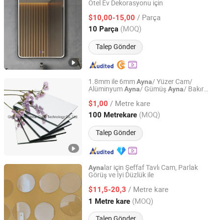
Otel Ev Dekorasyonu için
Hangzhou Wanpeng Sanitary Ware Co., Ltd.
/ Parça
$10,00-15,00
Zhejiang, China
Fiyat 2017
(MOQ)
10 Parça
Talep Gönder
1.8mm ile 6mm
/ Yüzer Cam/
Ayna
Alüminyum
/ Gümüş
/ Bakır
Ayna
Ayna
Qingdao Globalstar Glass Technology Co., Ltd.
İçermeyen
/ Yapı
/ LED
/
Ayna
Camı
Ayna
/ Metre kare
Akıllı
/ Buzlu
$1,00
Ayna
Ayna
Shandong, China
Fiyat 2007
(MOQ)
100 Metrekare
Talep Gönder
lar için Şeffaf Tavlı Cam, Parlak
Ayna
Görüş ve İyi Düzlük ile
Tai 'an Zhongxin Glass Technology Co., Ltd
/ Metre kare
$11,5-20,3
Shandong, China
Fiyat 2026
(MOQ)
1 Metre kare
Talep Gönder