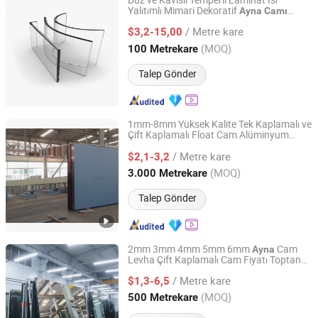
Düz ve Kavisli Temperli Laminat Isı
Yalıtımlı Mimari Dekoratif
Ayna
Camı
C&D (Qingdao) Co., Ltd.
Üreticisi
/ Metre kare
$3,2-15,00
Shandong, China
Fiyat 2022
(MOQ)
100 Metrekare
Talep Gönder
1mm-8mm Yüksek Kalite Tek Kaplamalı ve
Çift Kaplamalı Float Cam Alüminyum
QINHUANGDAO GREEN STAR MIRROR CO., LTD.
Ayna
/ Metre kare
$2,1-3,2
Hebei, China
Fiyat 2018
(MOQ)
3.000 Metrekare
Talep Gönder
2mm 3mm 4mm 5mm 6mm
Cam
Ayna
Levha Çift Kaplamalı Cam Fiyatı Toptan
Qinhuangdao Tianyao Glass Co., Ltd
Şeffaf Gümüş Alüminyum
Ayna
/ Metre kare
$1,3-6,5
Hebei, China
Fiyat 2025
(MOQ)
500 Metrekare