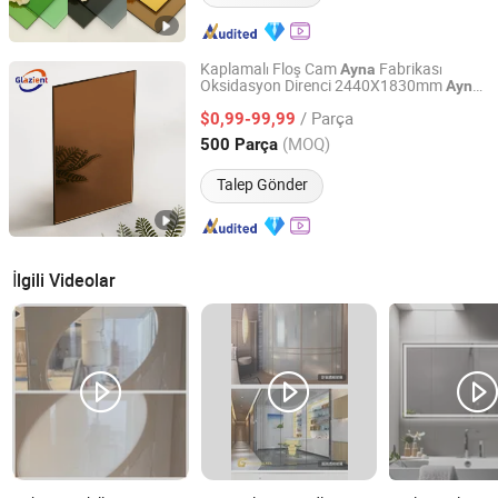
Kaplamalı Floş Cam
Fabrikası
Ayna
Oksidasyon Direnci 2440X1830mm
Ayna
Tianjin Glazient Trading Co., Ltd
Saç Salonu
ları için
Camı
Ayna
/ Parça
$0,99-99,99
Tianjin, China
Fiyat 2026
(MOQ)
500 Parça
Talep Gönder
İlgili Videolar