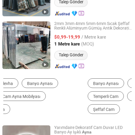
Talep Gönder
2mm 3mm 4mm 5mm 6mm Sıcak Şeffaf
Renkli Alüminyum Gümüş Antik Dekoratif
Rider Glass Co., Ltd.
Banyo/ Dekoratif Güvenlik Çerçevesiz/ İki
/ Metre kare
Katlı Float Cam
$0,99-19,99
Ayna
Shandong, China
Fiyat 2009
(MOQ)
1 Metre kare
Talep Gönder
Banyo Aynası
Dekoratif Aynalar
Temperli Cam
Tam Boy Ayna
Renkli Cam
Şeffaf Cam
Yarımdaire Dekoratif Cam Duvar LED
Banyo Ay Işıklı
Ayna
Hangzhou Surfing Smart Home Co., Ltd.