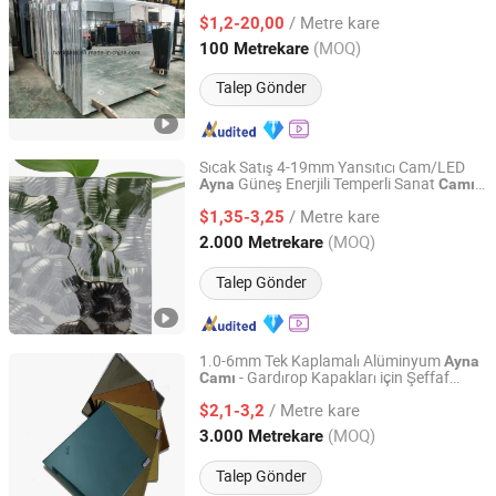
Gümüş
lar Toptan
Ayna
/ Metre kare
$1,2-20,00
Shandong, China
Fiyat 2019
(MOQ)
100 Metrekare
Talep Gönder
Sıcak Satış 4-19mm Yansıtıcı Cam/LED
Güneş Enerjili Temperli Sanat
Ayna
Camı
QINGDAO RISING STAR GLASS CO.,LTD
Güvenlik
Bina Serası Ev
Camı
/ Metre kare
Dekorasyonu
Uygun Fiyatlarla
$1,35-3,25
Camı
Shandong, China
Fiyat 2016
(MOQ)
2.000 Metrekare
Talep Gönder
1.0-6mm Tek Kaplamalı Alüminyum
Ayna
- Gardırop Kapakları için Şeffaf
Camı
QINHUANGDAO GREEN STAR MIRROR CO., LTD.
Float
/ Metre kare
$2,1-3,2
Hebei, China
Fiyat 2018
(MOQ)
3.000 Metrekare
Talep Gönder