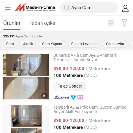
Ürünler
Tedarikçiler
Ayna Camı
Ürünler
235,191
Cam
Akrilik
Cam Yapımı
Plastik Levhalar
Cam Levha
Buharsız Akıllı Cam
Anahtarlı
Ayna
Teknoloji - Jumbo Boyut
Jiangsu Guoxin Glass Co., Ltd
/ Metre kare
$90,00-120,00
Jiangsu, China
Fiyat 2024
(MOQ)
100 Metrekare
Talep Gönder
Temperli
Pdlc Cam: Guoxin Jumbo
Ayna
Boyut Akıllı Fonksiyon ile
Jiangsu Guoxin Glass Co., Ltd
/ Metre kare
$90,00-120,00
Jiangsu, China
Fiyat 2024
(MOQ)
100 Metrekare