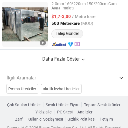
2.0mm 160*220cm 150*200cm Cam
İmalatı
Ayna
DEZHOU HAVI ELECTRONICS CO., LTD.
/ Metre kare
$1,7-3,00
Shandong, China
Fiyat 2019
(MOQ)
500 Metrekare
Talep Gönder
Daha Fazla Göster
İlgili Aramalar
Pmma Üreticiler
akrilik levha Üreticiler
Banyo Aynası Üreticiler
cam ve ayna Üreticiler
Çok Satılan Ürünler
Sıcak Ürünler Fiyatı
Toptan Sıcak Ürünler
Yıldız alıcı
PC Sitesi
Analizler
Cam Ayna Mobilyası Fabrikalar
Zarf
Kullanıcı Sözleşmesi
Gizlilik Politikası
İletişim
alüminyum cam ayna Fabrikalar
Copyright © 2026 Focus Technology Co., Ltd. All Rights Reserved