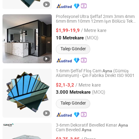
Profesyonel Ultra Şeffaf 2mm 3mm 4mm
6mm 8mm 10mm 12mm Işın Bölücü Tek
Qingdao Tsing Glass Co., Ltd.
Yönlü
Teleprompter
Akıllı
Ayna
Camı
Camı
/ Metre kare
Güvenlik Kameraları
$1,99-19,9
Ayna
Camı
Kameralar için
Shandong, China
Fiyat 2017
(MOQ)
10 Metrekare
Talep Gönder
1-6mm Şeffaf Floş Cam
(Gümüş
Ayna
Alüminyum) - Çin Fabrika Direkt ISO 9001
QINHUANGDAO GREEN STAR MIRROR CO., LTD.
/ Metre kare
$2,1-3,2
Hebei, China
Fiyat 2018
(MOQ)
3.000 Metrekare
Talep Gönder
3-6mm Dekoratif Bevelled Kenar
Ayna
Cam Beveled
Ayna
Sinoy Mirror Inc.
/ Parça