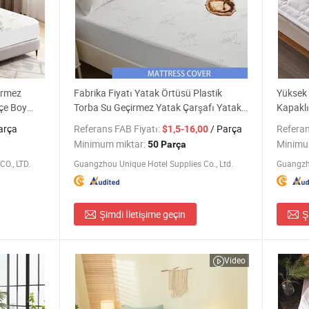
irmez
Fabrika Fiyatı Yatak Örtüsü Plastik
Yüksek 
çe Boy
Torba Su Geçirmez Yatak Çarşafı Yatak
Kapaklı
Soğutucu
Koruyucu
arça
Referans FAB Fiyatı:
/ Parça
Referan
$1,5-16,00
Minimum miktar:
Minimu
50 Parça
O., LTD.
Guangzhou Unique Hotel Supplies Co., Ltd.
Guangzho
Şimdi İletişime geçin
Ş
Video