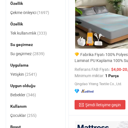
Özellik
Çekme önleyici
(1697)
Özellik
Tek kullanımlık
(333)
Su geçirmez
Su geçirmez
(2839)
Fabrika Fiyatı 100% Polyes
Laminat PU Kaplama 100% Su
Uygulama
Yatak Koruyucu Yatak Kılıfı
Referans FAB Fiyatı:
$4,00-20
Yetişkin
(2541)
Minimum miktar:
1 Parça
Qingdao Yiteng Textile Co., Ltd.
Uygun olduğu
Bebekler
(346)
Şimdi İletişime geçin
Kullanım
Çocuklar
(255)
Boyut