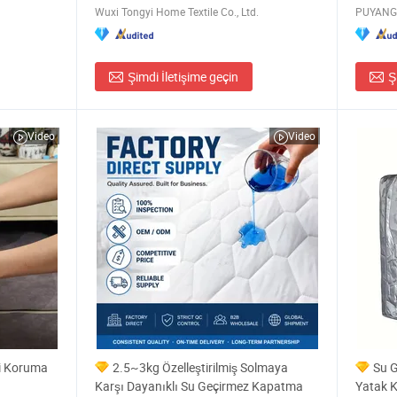
Wuxi Tongyi Home Textile Co., Ltd.
PUYANG 
Şimdi İletişime geçin
Ş
Video
Video
ai Koruma
2.5~3kg Özelleştirilmiş Solmaya
Su G
Karşı Dayanıklı Su Geçirmez Kapatma
Yatak K