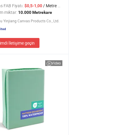
lı Naylon Kılıf İç ve Dış Mekan
s FAB Fiyatı:
/ Metre kare
$0,5-1,00
mı için
m miktar:
10.000 Metrekare
 Yinjiang Canvas Products Co., Ltd.
imdi İletişime geçin
Video