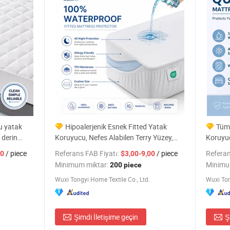
u yatak
Hipoalerjenik Esnek Fitted Yatak
Tüm
 derin
Koruyucu, Nefes Alabilen Terry Yüzey,
Koruyuc
Derin Cep Fitted Çarşaf, Özel Boyut, Su
Alabili
/ piece
Referans FAB Fiyatı:
/ piece
Referan
00
$3,00-9,00
Geçirmez Yatak Kapağı
Minimum miktar:
Minimu
200 piece
Wuxi Tongyi Home Textile Co., Ltd.
Wuxi Ton
Şimdi İletişime geçin
Ş