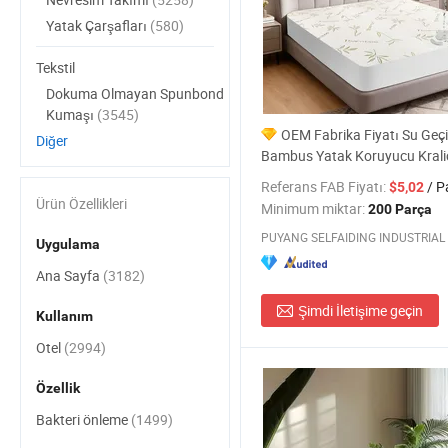
Yatak Çarşafları
(580)
Tekstil
Dokuma Olmayan Spunbond
Kumaşı
(3545)
OEM Fabrika Fiyatı Su Geç
Diğer
Bambus Yatak Koruyucu Krali
Yatak Böceği Geçirmez Kılıf 
Referans FAB Fiyatı:
/ P
$5,02
Kapak
Ürün Özellikleri
Minimum miktar:
200 Parça
PUYANG SELFAIDING INDUSTRIAL C
Uygulama
Ana Sayfa
(3182)
Şimdi İletişime geçin
Kullanım
Otel
(2994)
Özellik
Bakteri önleme
(1499)