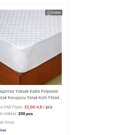
Video
eçirmez Yüksek Kalite Polyester
atak Koruyucu Yatak Kılıfı Fitted
Sessiz
s FAB Fiyatı:
/ pcs
$2,00-4,8
m miktar:
200 pcs
Tex Group