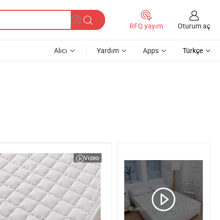
Oturum aç
RFQ yayım
Alıcı
Yardım
Apps
Türkçe
Video