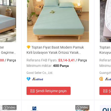
ter
Toptan Fiyat Basit Modern Pamuk
Toptan 
 Geçirmez
Kirli İzolasyon Yatak Örtüsü Yatak
Koruyuc
Kapağı
/ Parça
Referans FAB Fiyatı:
/ Parça
Referan
,00
$3,14-3,41
Minimum miktar:
Minimu
400 Parça
Good Seller Co., Ltd.
Guangzho
Şimdi İletişime geçin
Ş
Video
Video