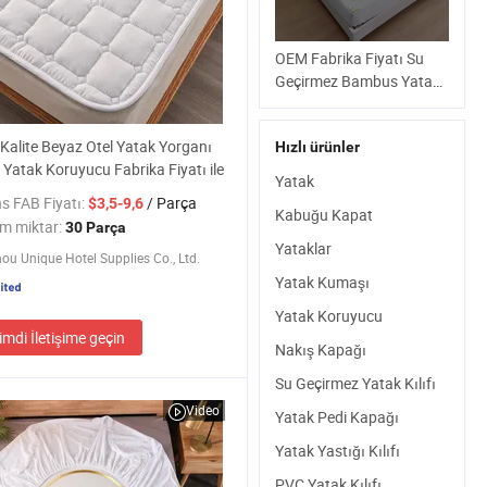
OEM Fabrika Fiyatı Su
Geçirmez Bambus Yatak
Koruyucu Kraliçe Boy
Yatak Böceği Geçirmez
Kalite Beyaz Otel Yatak Yorganı
Hızlı ürünler
Kılıf Soğutucu Kapak
 Yatak Koruyucu Fabrika Fiyatı ile
Yatak
s FAB Fiyatı:
/ Parça
$3,5-9,6
Kabuğu Kapat
m miktar:
30 Parça
Yataklar
u Unique Hotel Supplies Co., Ltd.
Yatak Kumaşı
Yatak Koruyucu
imdi İletişime geçin
Nakış Kapağı
Su Geçirmez Yatak Kılıfı
Video
Yatak Pedi Kapağı
Yatak Yastığı Kılıfı
PVC Yatak Kılıfı