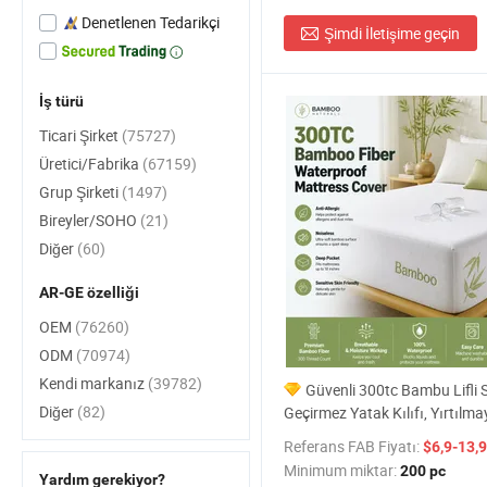
Denetlenen Tedarikçi
Şimdi İletişime geçin
İş türü
Ticari Şirket
(75727)
Üretici/Fabrika
(67159)
Grup Şirketi
(1497)
Bireyler/SOHO
(21)
Diğer
(60)
AR-GE özelliği
OEM
(76260)
ODM
(70974)
Kendi markanız
(39782)
Güvenli 300tc Bambu Lifli 
Diğer
(82)
Geçirmez Yatak Kılıfı, Yırtılma
Dayanıklı Fitted Yatak Koruyu
Referans FAB Fiyatı:
$6,9-13,9
Minimum miktar:
200 pc
Yardım gerekiyor?