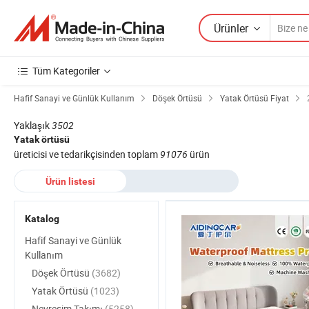
Ürünler
Tüm Kategoriler
Hafif Sanayi ve Günlük Kullanım
Döşek Örtüsü
Yatak Örtüsü Fiyat
Yaklaşık
3502
Yatak örtüsü
üreticisi ve tedarikçisinden toplam
91076
ürün
Ürün listesi
Katalog
Hafif Sanayi ve Günlük
Kullanım
Döşek Örtüsü
(3682)
Yatak Örtüsü
(1023)
Nevresim Takımı
(5258)