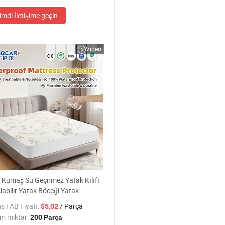
imdi İletişime geçin
Video
 Kumaş Su Geçirmez Yatak Kılıfı
labilir Yatak Böceği Yatak
cu
s FAB Fiyatı:
/ Parça
$5,02
m miktar:
200 Parça