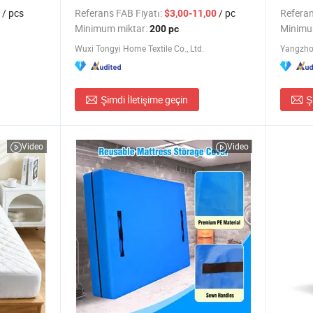
Fermuar
/ pcs
Referans FAB Fiyatı:
/ pc
Referan
$3,00-11,00
Kullanı
Minimum miktar:
Minimu
200 pc
Wuxi Tongyi Home Textile Co., Ltd.
Yangzhou
Şimdi İletişime geçin
Ş
Video
Video