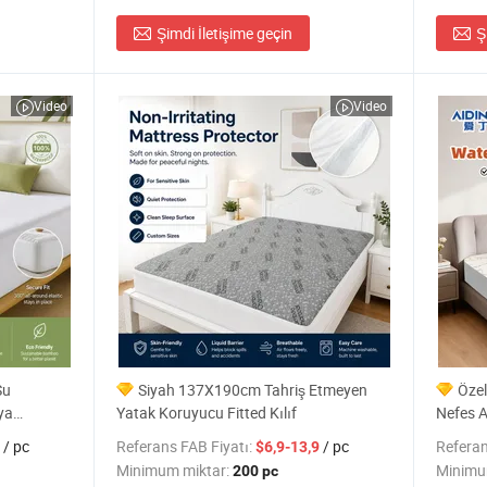
Şimdi İletişime geçin
Ş
Video
Video
Su
Siyah 137X190cm Tahriş Etmeyen
Özel
ya
Yatak Koruyucu Fitted Kılıf
Nefes A
cu
Koruyu
/ pc
Referans FAB Fiyatı:
/ pc
Referan
$6,9-13,9
Minimum miktar:
Minimu
200 pc