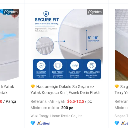
Video
Video
lı Yatak
Hastane için Dokulu Su Geçirmez
Su g
Yatak
Yatak Koruyucu Kılıf, Esnek Derin Etekli
Terry Y
Yatak Kılıfı
Çarşaf 
/ Parça
Referans FAB Fiyatı:
/ pc
Referan
00
$6,5-12,5
Minimum miktar:
Minimu
200 pc
Wuxi Tongyi Home Textile Co., Ltd.
Singao-