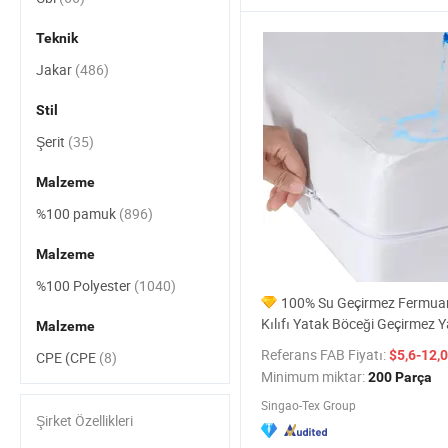
Teknik
Jakar
(486)
Stil
Şerit
(35)
Malzeme
%100 pamuk
(896)
Malzeme
%100 Polyester
(1040)
100% Su Geçirmez Fermuar
Kılıfı Yatak Böceği Geçirmez 
Malzeme
Kapağı
Referans FAB Fiyatı:
$5,6-12,
CPE (CPE
(8)
Minimum miktar:
200 Parça
Singao-Tex Group
Şirket Özellikleri