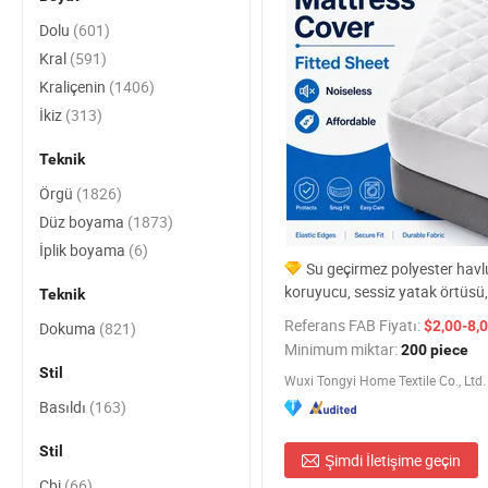
Dolu
(601)
Kral
(591)
Kraliçenin
(1406)
İkiz
(313)
Teknik
Örgü
(1826)
Düz boyama
(1873)
İplik boyama
(6)
Su geçirmez polyester havl
koruyucu, sessiz yatak örtüsü,
Teknik
uyum, kraliçe boy
Referans FAB Fiyatı:
$2,00-8,
Dokuma
(821)
Minimum miktar:
200 piece
Stil
Wuxi Tongyi Home Textile Co., Ltd.
Basıldı
(163)
Stil
Şimdi İletişime geçin
Cbi
(66)