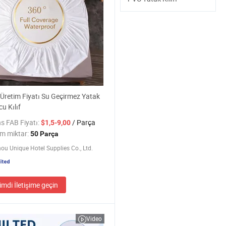
Üretim Fiyatı Su Geçirmez Yatak
u Kılıf
s FAB Fiyatı:
/ Parça
$1,5-9,00
m miktar:
50 Parça
u Unique Hotel Supplies Co., Ltd.
imdi İletişime geçin
Video