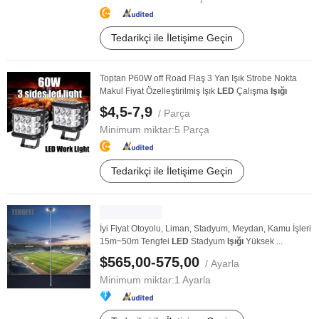
Tedarikçi ile İletişime Geçin
Toptan P60W off Road Flaş 3 Yan Işık Strobe Nokta
Makul Fiyat Özelleştirilmiş Işık
LED
Çalışma
Işığı
$4,5-7,9
/ Parça
Minimum miktar:
5 Parça
Tedarikçi ile İletişime Geçin
İyi Fiyat Otoyolu, Liman, Stadyum, Meydan, Kamu İşleri
15m~50m Tengfei
LED
Stadyum
Işığı
Yüksek ...
$565,00-575,00
/ Ayarla
Minimum miktar:
1 Ayarla