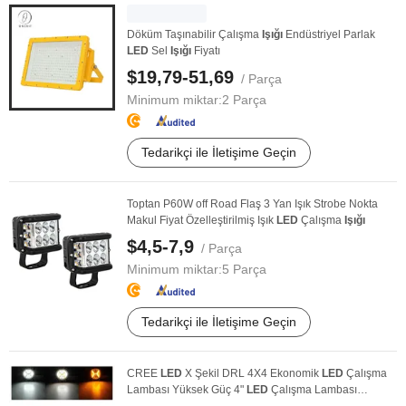
Döküm Taşınabilir Çalışma
Işığı
Endüstriyel Parlak
LED
Sel
Işığı
Fiyatı
$19,79-51,69
/ Parça
Minimum miktar:
2 Parça
Tedarikçi ile İletişime Geçin
Toptan P60W off Road Flaş 3 Yan Işık Strobe Nokta
Makul Fiyat Özelleştirilmiş Işık
LED
Çalışma
Işığı
$4,5-7,9
/ Parça
Minimum miktar:
5 Parça
Tedarikçi ile İletişime Geçin
CREE
LED
X Şekil DRL 4X4 Ekonomik
LED
Çalışma
Lambası Yüksek Güç 4"
LED
Çalışma Lambası