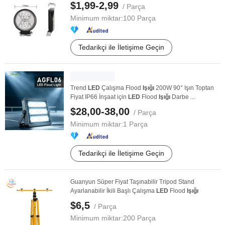
Kamyon ...
$1,99-2,99
/ Parça
Minimum miktar:
100 Parça
Tedarikçi ile İletişime Geçin
Trend
LED
Çalışma Flood
Işığı
200W 90° Işın Toptan
Fiyat IP66 İnşaat için
LED
Flood
Işığı
Darbe ...
$28,00-38,00
/ Parça
Minimum miktar:
1 Parça
Tedarikçi ile İletişime Geçin
Guanyun Süper Fiyat Taşınabilir Tripod Stand
Ayarlanabilir İkili Başlı Çalışma
LED
Flood
Işığı
$6,5
/ Parça
Minimum miktar:
200 Parça