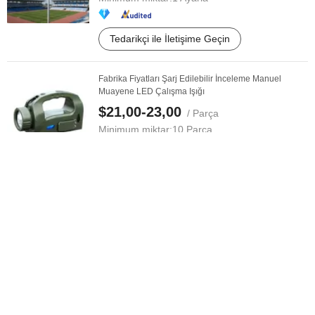
Tedarikçi ile İletişime Geçin
Fabrika Fiyatları Şarj Edilebilir İnceleme Manuel
Muayene LED Çalışma Işığı
$21,00-23,00
/ Parça
Minimum miktar:
10 Parça
Tedarikçi ile İletişime Geçin
Yuvarlak LED İş Araba Işığı LED Römork Yan Işığı Arka
Stop Dönüş Arka Lamba ...
$1,00-1,2
/ Parça
Minimum miktar:
500 Parça
Tedarikçi ile İletişime Geçin