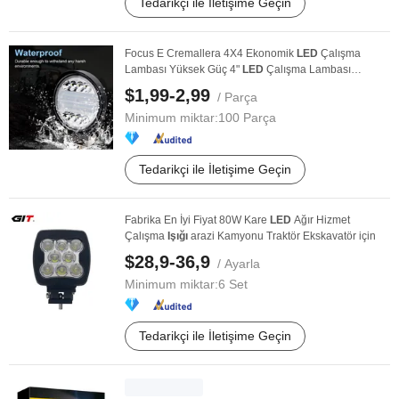
Tedarikçi ile İletişime Geçin
Focus E Cremallera 4X4 Ekonomik
LED
Çalışma
Lambası Yüksek Güç 4"
LED
Çalışma Lambası
Kamyon ...
$1,99-2,99
/ Parça
Minimum miktar:
100 Parça
Tedarikçi ile İletişime Geçin
Fabrika En İyi Fiyat 80W Kare
LED
Ağır Hizmet
Çalışma
Işığı
arazi Kamyonu Traktör Ekskavatör için
$28,9-36,9
/ Ayarla
Minimum miktar:
6 Set
Tedarikçi ile İletişime Geçin