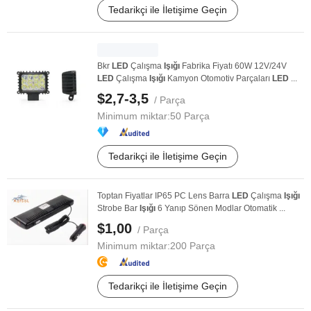
Tedarikçi ile İletişime Geçin
Bkr
LED
Çalışma
Işığı
Fabrika Fiyatı 60W 12V/24V
LED
Çalışma
Işığı
Kamyon Otomotiv Parçaları
LED
...
$2,7-3,5
/ Parça
Minimum miktar:
50 Parça
Tedarikçi ile İletişime Geçin
Toptan Fiyatlar IP65 PC Lens Barra
LED
Çalışma
Işığı
Strobe Bar
Işığı
6 Yanıp Sönen Modlar Otomatik ...
$1,00
/ Parça
Minimum miktar:
200 Parça
Tedarikçi ile İletişime Geçin