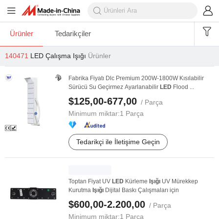
Ürünler
Tedarikçiler
140471
LED Çalışma Işığı
Ürünler
Fabrika Fiyatı Dlc Premium 200W-1800W Kısılabilir
Sürücü Su Geçirmez Ayarlanabilir
LED
Flood ...
$125,00-677,00
/ Parça
Minimum miktar:
1 Parça
Tedarikçi ile İletişime Geçin
Toptan Fiyat UV
LED
Kürleme
Işığı
UV Mürekkep
Kurutma
Işığı
Dijital Baskı Çalışmaları için
$600,00-2.200,00
/ Parça
Minimum miktar:
1 Parça