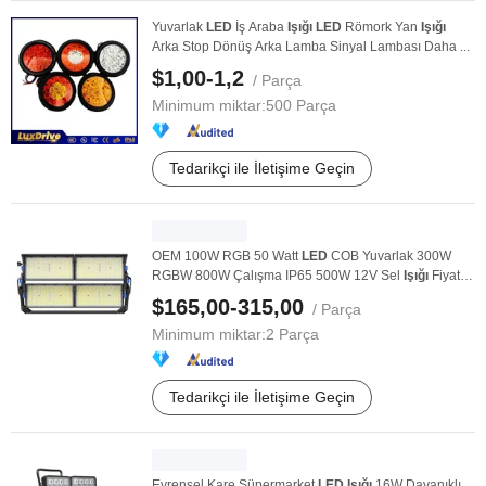
Yuvarlak
LED
İş Araba
Işığı
LED
Römork Yan
Işığı
Arka Stop Dönüş Arka Lamba Sinyal Lambası Daha ...
$1,00-1,2
/ Parça
Minimum miktar:
500 Parça
Tedarikçi ile İletişime Geçin
OEM 100W RGB 50 Watt
LED
COB Yuvarlak 300W
RGBW 800W Çalışma IP65 500W 12V Sel
Işığı
Fiyatı
...
$165,00-315,00
/ Parça
Minimum miktar:
2 Parça
Tedarikçi ile İletişime Geçin
Evrensel Kare Süpermarket
LED
Işığı
16W Dayanıklı