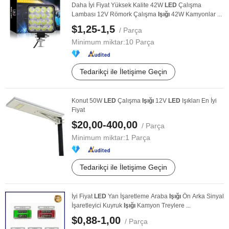
Daha İyi Fiyat Yüksek Kalite 42W
LED
Çalışma
Lambası 12V Römork Çalışma
Işığı
42W Kamyonlar ...
$1,25-1,5
/ Parça
Minimum miktar:
10 Parça
Tedarikçi ile İletişime Geçin
Konut 50W
LED
Çalışma
Işığı
12V
LED
Işıkları En İyi
Fiyat
$20,00-400,00
/ Parça
Minimum miktar:
1 Parça
Tedarikçi ile İletişime Geçin
İyi Fiyat
LED
Yan İşaretleme Araba
Işığı
Ön Arka Sinyal
İşaretleyici Kuyruk
Işığı
Kamyon Treylere ...
$0,88-1,00
/ Parça