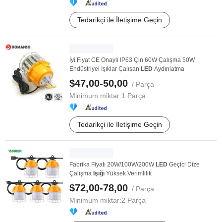
Tedarikçi ile İletişime Geçin
İyi Fiyat CE Onaylı IP63 Çin 60W Çalışma 50W
Endüstriyel Işıklar Çalışan
LED
Aydınlatma
$47,00-50,00
/ Parça
Minimum miktar:
1 Parça
Tedarikçi ile İletişime Geçin
Fabrika Fiyatı 20W/100W/200W
LED
Geçici Dize
Çalışma
Işığı
Yüksek Verimlilik
$72,00-78,00
/ Parça
Minimum miktar:
2 Parça