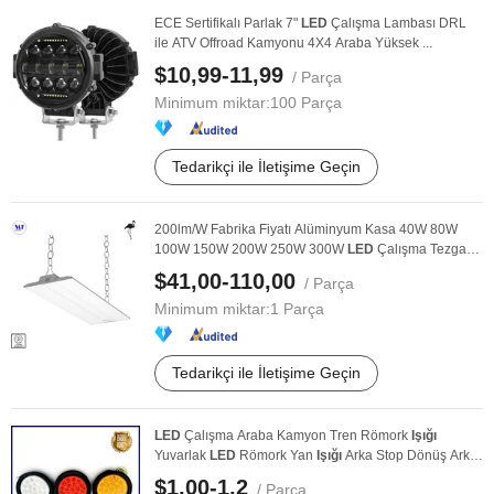
ECE Sertifikalı Parlak 7"
LED
Çalışma Lambası DRL
ile ATV Offroad Kamyonu 4X4 Araba Yüksek ...
$10,99-11,99
/ Parça
Minimum miktar:
100 Parça
Tedarikçi ile İletişime Geçin
200lm/W Fabrika Fiyatı Alüminyum Kasa 40W 80W
100W 150W 200W 250W 300W
LED
Çalışma Tezgahı
Sarkan ...
$41,00-110,00
/ Parça
Minimum miktar:
1 Parça
Tedarikçi ile İletişime Geçin
LED
Çalışma Araba Kamyon Tren Römork
Işığı
Yuvarlak
LED
Römork Yan
Işığı
Arka Stop Dönüş Arka
Işığı
...
$1,00-1,2
/ Parça