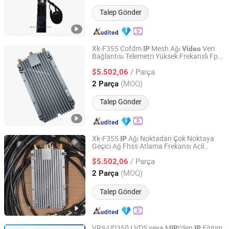
Talep Gönder
Xk-F355 Cofdm
Mesh Ağı
Veri
IP
Video
Bağlantısı Telemetri Yüksek Frekanslı Fpv
Shenzhen Xingkai Technology Co., Ltd
Drone Radyo Sistemi Şifreli Radyo
/ Parça
İnsansız Hava Aracı için
$5.502,06
Guangdong, China
Fiyat 2023
(MOQ)
2 Parça
Talep Gönder
Xk-F355
Ağı Noktadan Çok Noktaya
IP
Geçici Ağ Fhss Atlama Frekansı Acil
Shenzhen Xingkai Technology Co., Ltd
İletişim Cofdm
Veri Bağlantısı
Video
/ Parça
Telemetri Taktik İletişim için
$5.502,06
Guangdong, China
Fiyat 2023
(MOQ)
2 Parça
Talep Gönder
VRS-UD350 LVDS veya M
I'den
Eğitim
IP
IP