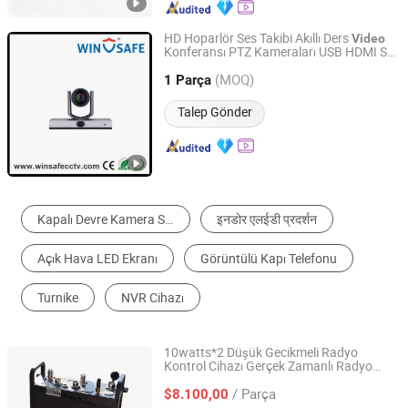
HD Hoparlör Ses Takibi Akıllı Ders
Video
Konferansı PTZ Kameraları USB HDMI SDI
Shenzhen Winsafe Technology Co., Ltd.
IP
(MOQ)
1 Parça
Guangdong, China
Fiyat 2013
Talep Gönder
Kapalı Devre Kamera Sistemi
इनडोर एलईडी प्रदर्शन
Açık Hava LED Ekranı
Görüntülü Kapı Telefonu
Turnike
NVR Cihazı
10watts*2 Düşük Gecikmeli Radyo
Kontrol Cihazı Gerçek Zamanlı Radyo
Shenzhen Xingkai Technology Co., Ltd
İletimi Kablosuz
Ağı Çalışma Geri
IP
/ Parça
Bağlantısı MIMO Radyo
Veri
$8.100,00
Video
Bağlantısı Telemetri Taktiksel İletişim için