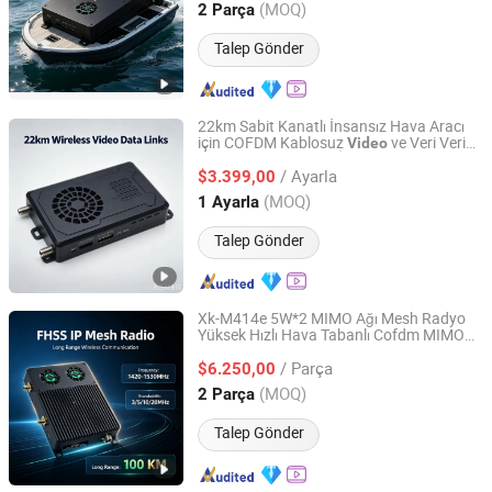
Guangdong, China
Fiyat 2023
(MOQ)
2 Parça
Talep Gönder
22km Sabit Kanatlı İnsansız Hava Aracı
için COFDM Kablosuz
ve Veri Verici
Video
Shenzhen Xingkai Technology Co., Ltd
ve Alıcı
Veri İletim Bağlantıları
IP
Video
/ Ayarla
$3.399,00
Guangdong, China
Fiyat 2023
(MOQ)
1 Ayarla
Talep Gönder
Xk-M414e 5W*2 MIMO Ağı Mesh Radyo
Yüksek Hızlı Hava Tabanlı Cofdm MIMO
Shenzhen Xingkai Technology Co., Ltd
Mesh Radyo Çoklu Atlayış Hava ve Yer
/ Parça
Veri Bağlantısı Telemetri VTOL
$6.250,00
Video
İnsansız Hava Aracı MANET UAV
Guangdong, China
Fiyat 2023
(MOQ)
2 Parça
Talep Gönder