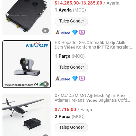
/ Ayarla
Kanatlı İnsansız Hava Araçları Aksesuarı
$14.285,00-16.285,00
Guangdong, China
Fiyat 2023
(MOQ)
1 Ayarla
Talep Gönder
HD Hoparlör Ses Otomatik Tak
Akıllı
ip
Ders
Konferans
PTZ Kameraları
Video
IP
Shenzhen Winsafe Technology Co., Ltd.
USB HDMI SDI
(MOQ)
1 Parça
Guangdong, China
Fiyat 2013
Talep Gönder
Xk-M414e MIMO Ağı Mesh Ağları Fhss
Atlama Frekansı
Bağlantısı Cofdm
Video
Shenzhen Xingkai Technology Co., Ltd
Kablosuz Sistemi Anti Jammer Hava
/ Parça
Aracı İnsansız Araçlar için
Mesh Radyo
$7.715,00
IP
Sistemleri
Guangdong, China
Fiyat 2023
(MOQ)
2 Parça
Talep Gönder