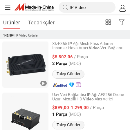
Ürünler
Tedarikçiler
IP Video
Ürünler
145,594
Xk-F355
Ağı Mesh Fhss Atlama
IP
İnsansız Hava Aracı
Veri Bağlantısı
Video
Shenzhen Xingkai Technology Co., Ltd
Telemetri Cofdm Kablosuz Sistemi Ad Hoc
/ Parça
Ağı Denizcilik ve Açık Deniz Rüzgar Enerjisi
$5.502,06
Santrali Kablosuz Bağlantıları
Guangdong, China
Fiyat 2023
(MOQ)
2 Parça
Talep Gönder
Uav Veri Bağlantısı
Ağı AES256 Drone
IP
Uzun Menzilli HD
Alıcı Verici
Video
LinkAV Technology Co., Ltd
/ Parça
$899,00-1.299,00
Guangdong, China
Fiyat 2024
(MOQ)
1 Parça
Talep Gönder