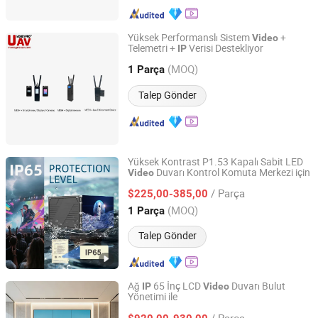
Yüksek Performanslı Sistem
+
Video
Telemetri +
Verisi Destekliyor
IP
China Moneypro Group Corporation Limited.
(MOQ)
1 Parça
Guangdong, China
Fiyat 2026
Talep Gönder
Yüksek Kontrast P1.53 Kapalı Sabit LED
Duvarı Kontrol Komuta Merkezi için
Video
Shenzhen Cmx Technology Co., Ltd.
/ Parça
$225,00-385,00
Guangdong, China
Fiyat 2026
(MOQ)
1 Parça
Talep Gönder
Ağ
65 İnç LCD
Duvarı Bulut
IP
Video
Yönetimi ile
SHENZHEN WEIGUAN SMART DISPLAY TECHNOLOGY
CO.,LTD.
/ Parça