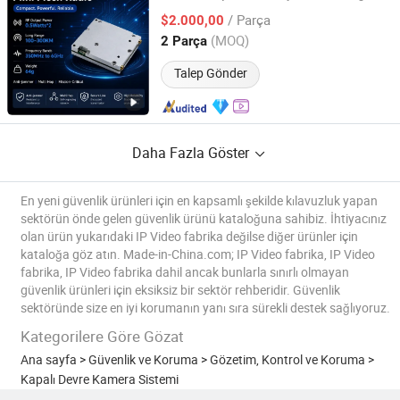
Çoklu Atlama Radyo Sistemi Radyo
/ Parça
Tekrarlayıcı
İHA Veri Bağlantısı AES
$2.000,00
Video
256 ile Fpv Drone için
Guangdong, China
Fiyat 2023
(MOQ)
2 Parça
Talep Gönder
Daha Fazla Göster
En yeni güvenlik ürünleri için en kapsamlı şekilde kılavuzluk yapan
sektörün önde gelen güvenlik ürünü kataloğuna sahibiz. İhtiyacınız
olan ürün yukarıdaki IP Video fabrika değilse diğer ürünler için
kataloğa göz atın. Made-in-China.com; IP Video fabrika, IP Video
fabrika, IP Video fabrika dahil ancak bunlarla sınırlı olmayan
güvenlik ürünleri için eksiksiz bir sektör rehberidir. Güvenlik
sektöründe size en iyi korumanın yanı sıra sürekli destek sağlıyoruz.
Kategorilere Göre Gözat
Ana sayfa
>
Güvenlik ve Koruma
>
Gözetim, Kontrol ve Koruma
>
Kapalı Devre Kamera Sistemi