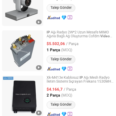
Guangdong, China
Fiyat 2013
Talep Gönder
Ağı Radyo 2W*2 Uzun Mesafe MIMO
IP
Ağına Bağlı Ağ Oluşturma Cofdm
Video
Shenzhen Xingkai Technology Co., Ltd
İHA Veri Bağlantısı Telemetri WiFi
/ Parça
Tekrarlayıcı Fhss Atlamalı Frekans Drone
$5.502,06
Ağırlık Taşıma
Guangdong, China
Fiyat 2023
(MOQ)
1 Parça
Talep Gönder
Xk-M413e Kablosuz
Ağı Mesh Radyo
IP
İletim Sistemi Sıçrayan Frekans 1530MHz
Shenzhen Xingkai Technology Co., Ltd
Veri Bağlantı İletimi
Video
/ Parça
600MHz/1.4GHz Çok Rotorlu Drone için
$4.166,7
Mesh İnternet
Guangdong, China
Fiyat 2023
(MOQ)
2 Parça
Talep Gönder