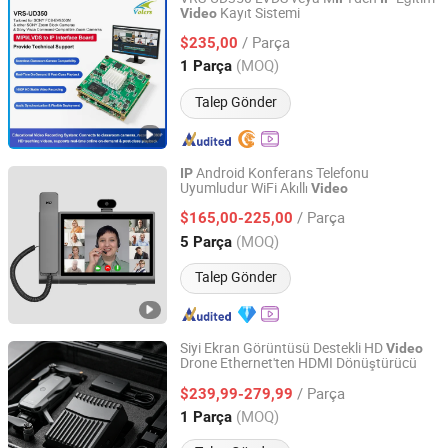
Kayıt Sistemi
Video
Shenzhen Ruilong Electronic Information Technology Co.,
Ltd
/ Parça
$235,00
(MOQ)
1 Parça
Guangdong, China
Fiyat 2024
Talep Gönder
Android Konferans Telefonu
IP
Uyumludur WiFi Akıllı
Video
Shandong Kaer Electric Co., Ltd.
/ Parça
$165,00-225,00
Shandong, China
Fiyat 2015
(MOQ)
5 Parça
Talep Gönder
Siyi Ekran Görüntüsü Destekli HD
Video
Drone Ethernet'ten HDMI Dönüştürücü
Shenzhen Kunpeng Core Technology Co., Ltd
/ Parça
$239,99-279,99
Guangdong, China
Fiyat 2025
(MOQ)
1 Parça