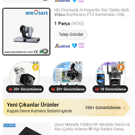
HD Otomatik Ai Hoparlör Ses Takibi Akıllı
Konferans PTZ Kameraları USB
Video
Shenzhen Winsafe Technology Co., Ltd.
HDMI SDI
IP
(MOQ)
1 Parça
Guangdong, China
Fiyat 2013
Talep Gönder
30+ Görüntüleme
20+ Görüntüleme
18 Görüntüleme
Yeni Çıkanlar Ürünler
100+ Görüntüleme
Kapalı Devre Kamera Sistemi içinde
Uzun Mesafe 100km RF Modülü Verici ve
Alıcı Çoklu Atlama
Ağı Radyo Geniş
IP
Shenzhen Xingkai Technology Co., Ltd
Bant Kablosuz
İletimi Radyo Sabit
Video