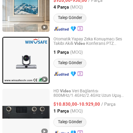
$920,00-930,00
(MOQ)
4 Parça
Guangdong, China
Fiyat 2026
Talep Gönder
Otomatik Yapay Zeka Konuşmacı Ses
Takibi Akıllı
Konferans PTZ
Video
Shenzhen Winsafe Technology Co., Ltd.
Kameraları USB HDMI SDI
IP
(MOQ)
1 Parça
Guangdong, China
Fiyat 2013
Talep Gönder
HD
Veri Bağlantısı
Video
800MHz/1.4GHz/2.4GHz Uzun Uçuş
Shenzhen Xingkai Technology Co., Ltd
Mesafesi
Mesh Ağı Ofdm Geniş Bant
IP
/ Parça
Taşınabilir İletim Ağı AES128/256
$10.830,00-10.929,00
Gözetim İnsansız Hava Aracı için
Guangdong, China
Fiyat 2023
(MOQ)
1 Parça
Talep Gönder