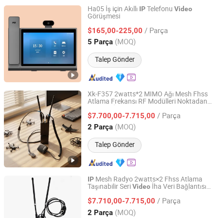
Ha05 İş için Akıllı
Telefonu
IP
Video
Görüşmesi
Shandong Kaer Electric Co., Ltd.
/ Parça
$165,00-225,00
Shandong, China
Fiyat 2015
(MOQ)
5 Parça
Talep Gönder
Xk-F357 2watts*2 MIMO Ağı Mesh Fhss
Atlama Frekansı RF Modülleri Noktadan
Shenzhen Xingkai Technology Co., Ltd
Çokluya İnsansız Hava Aracı
Veri
Video
/ Parça
Bağlantısı Telemetri Geçici Ağ
Mesh
$7.700,00-7.715,00
IP
VTOL İnsansız Hava Aracı için
Guangdong, China
Fiyat 2023
(MOQ)
2 Parça
Talep Gönder
Mesh Radyo 2watts×2 Fhss Atlama
IP
Taşınabilir Seri
İha Veri Bağlantısı
Video
Shenzhen Xingkai Technology Co., Ltd
Telemetri Güçlü Anti Parazit Sürü İletişimi
/ Parça
Fpv Quadcopter Drone için
$7.710,00-7.715,00
Guangdong, China
Fiyat 2023
(MOQ)
2 Parça