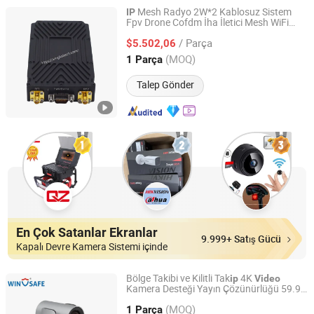
Mesh Radyo 2W*2 Kablosuz Sistem
IP
Fpv Drone Cofdm İha İletici Mesh WiFi
Shenzhen Xingkai Technology Co., Ltd
Fhss Atlamalı Frekans
Veri
Video
/ Parça
Bağlantısı Tarım Dronları için
$5.502,06
Guangdong, China
Fiyat 2023
(MOQ)
1 Parça
Talep Gönder
En Çok Satanlar Ekranlar
9.999+ Satış Gücü
Kapalı Devre Kamera Sistemi içinde
Bölge Takibi ve Kilitli Tak
4K
ip
Video
Kamera Desteği Yayın Çözünürlüğü 59.94
Shenzhen Winsafe Technology Co., Ltd.
ve 29.97
(MOQ)
1 Parça