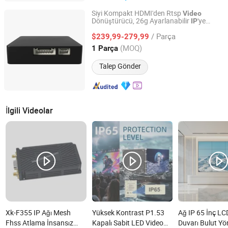
Siyi Kompakt HDMI'den Rtsp
Video
Dönüştürücü, 26g Ayarlanabilir
'ye
IP
Shenzhen Kunpeng Core Technology Co., Ltd
sah
Hafif Hava Birimi, 1080P Üçüncü
ip
/ Parça
Taraf Bağlantılarla Uyumlu
İletimi
$239,99-279,99
Video
Guangdong, China
Fiyat 2025
(MOQ)
1 Parça
Talep Gönder
İlgili Videolar
Xk-F355 IP Ağı Mesh
Yüksek Kontrast P1.53
Ağ IP 65 İnç LC
Fhss Atlama İnsansız
Kapalı Sabit LED Video
Duvarı Bulut Yön