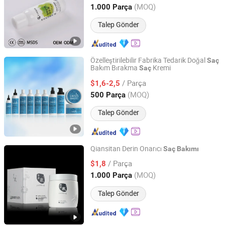
Shandong, China
Fiyat 2025
(MOQ)
1.000 Parça
Talep Gönder
Özelleştirilebilir Fabrika Tedarik Doğal
Saç
Bakım Bırakma
Kremi
Saç
Guangzhou Beaver Cosmetic Co., Ltd.
/ Parça
$1,6-2,5
Guangdong, China
Fiyat 2021
(MOQ)
500 Parça
Talep Gönder
Qiansitan Derin Onarıcı
Saç
Bakımı
Zhaoqing Kaijoe Technology Co., Ltd.
/ Parça
$1,8
(MOQ)
1.000 Parça
Guangdong, China
Fiyat 2011
Talep Gönder