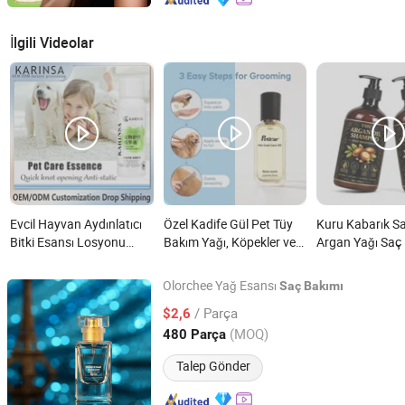
İlgili Videolar
Evcil Hayvan Aydınlatıcı
Özel Kadife Gül Pet Tüy
Kuru Kabarık Sa
Bitki Esansı Losyonu
Bakım Yağı, Köpekler ve
Argan Yağı Saç
Temizlik Ürünü Saç
Kediler için Kürk
Seti ve Bitki Eks
Bakımı Nemlendirici Kedi
Parlatma Yağı, OEM ODM
nedir?
Olorchee Yağ Esansı
Saç
Bakımı
nedir?
Fabrika Doğrudan
Zhaoqing Kaijoe Technology Co., Ltd.
/ Parça
$2,6
Tedarik nedir?
(MOQ)
480 Parça
Guangdong, China
Fiyat 2011
Talep Gönder