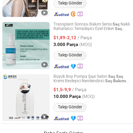
Talep Gönder
Transplant Sonrası Bakım Serisi
Nakli
Saç
Rahatlatıcı Temizleyici Özel Etiket
Saç
Guangzhou Beaver Cosmetic Co., Ltd.
Derisi
Bakımı
/ Parça
$1,89-2,12
Guangdong, China
Fiyat 2021
(MOQ)
3.000 Parça
Talep Gönder
Büyük Boy Pompa Şişe Salon
Saç
Saç
Kremi Besleyici Nemlendirici
Saç
Bakımı
Zhejiang Jifu Daily Chemical Co., Ltd
Profesyonel ve Ev Kullanımı için
/ Parça
$1,5-9,9
Zhejiang, China
Fiyat 2025
(MOQ)
10.000 Parça
Talep Gönder