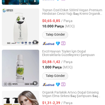
Toptan Özel Etiket 500ml Vegan Premium
Hindistan Cevizi Yağı
Kremi Organik
Saç
Zhejiang Jifu Daily Chemical Co., Ltd
Doğal
Bitkisel Besleyici
Saç
Bakımı
/ Parça
Düzleştirici Ferahlatıcı
$0,65-0,85
Zhejiang, China
Fiyat 2025
(MOQ)
10.000 Parça
Talep Gönder
Evcil Hayvan Tüyleri İçin Doğal
Ekstraktlarla Güzelleştirici Şampuan
Linyi Wobel Pet Supply Co., Ltd.
/ Parça
$0,88-1,42
Shandong, China
Fiyat 2025
(MOQ)
1.000 Parça
Talep Gönder
Organik Parlaklık Artırıcı Doğal Ginseng
Vegan Elma Sirkesi
Şampuanı
Saç
Saç
Guangzhou Tinsun Biotechnology Company Limited
Kremi Keratin
Saç
Bakımı
/ Parça
$1,31-2,39