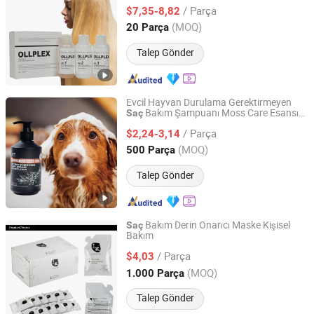
Salon Kullanımı Toptan Fiyat
/ Parça
$7,35-8,82
Guangdong, China
Fiyat 2021
(MOQ)
20 Parça
Talep Gönder
Evcil Hayvan Durulama Gerektirmeyen
Bakım Şampuanı Moss Care Esansı
Saç
Linyi Wobel Pet Supply Co., Ltd.
MSDS
/ Parça
$2,24-3,14
Shandong, China
Fiyat 2025
(MOQ)
500 Parça
Talep Gönder
Bakım Derin Onarıcı Maske Kişisel
Saç
Bakım
Zhaoqing Kaijoe Technology Co., Ltd.
/ Parça
$4,03
Guangdong, China
Fiyat 2011
(MOQ)
1.000 Parça
Talep Gönder