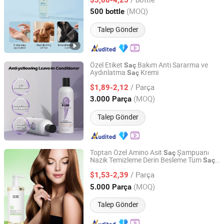
Jiangsu, China
Fiyat 2026
(MOQ)
500 bottle
Talep Gönder
Özel Etiket
Bakım Anti Sararma ve
Saç
Aydınlatma
Kremi
Saç
Guangzhou Beaver Cosmetic Co., Ltd.
/ Parça
$1,89-2,12
Guangdong, China
Fiyat 2021
(MOQ)
3.000 Parça
Talep Gönder
Toptan Özel Amino Asit
Şampuanı
Saç
Nazik Temizleme Derin Besleme Tüm
Saç
Guangzhou Yiyi Biotechnology Co., Ltd.
Tipleri için
Bakım Ürünü
Saç
/ Parça
$1,53-2,39
Guangdong, China
Fiyat 2024
(MOQ)
5.000 Parça
Talep Gönder