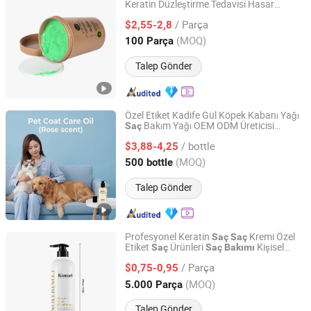
Keratin Düzleştirme Tedavisi Hasar
Guangdong Boda Cosmetics Co,.Ltd.
Görmüş
lar için
Saç
/ Parça
$2,55-2,8
Guangdong, China
Fiyat 2021
(MOQ)
100 Parça
Talep Gönder
Özel Etiket Kadife Gül Köpek Kabanı Yağı
Bakım Yağı OEM ODM Üreticisi
Saç
Nanjing Petivar Technology Co., Ltd.
Köpekler Kediler İçin Toplu Toptan
/ bottle
$3,88-4,25
Jiangsu, China
Fiyat 2026
(MOQ)
500 bottle
Talep Gönder
Profesyonel Keratin
Kremi Özel
Saç
Saç
Etiket
Ürünleri
Kişisel
Saç
Saç
Bakımı
Guangzhou Weiniya Cosmetics Co., Ltd.
Bakım Ev ve Salon Kullanımı için
/ Parça
$0,75-0,95
Guangdong, China
Fiyat 2025
(MOQ)
5.000 Parça
Talep Gönder