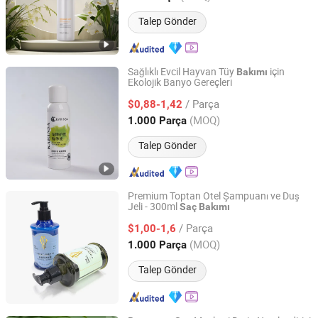
Talep Gönder
Sağlıklı Evcil Hayvan Tüy
için
Bakımı
Ekolojik Banyo Gereçleri
Linyi Wobel Pet Supply Co., Ltd.
/ Parça
$0,88-1,42
Shandong, China
Fiyat 2025
(MOQ)
1.000 Parça
Talep Gönder
Premium Toptan Otel Şampuanı ve Duş
Jeli - 300ml
Saç
Bakımı
Yangzhou Nano Aviation Technology Co., Ltd.
/ Parça
$1,00-1,6
Jiangsu, China
Fiyat 2026
(MOQ)
1.000 Parça
Talep Gönder