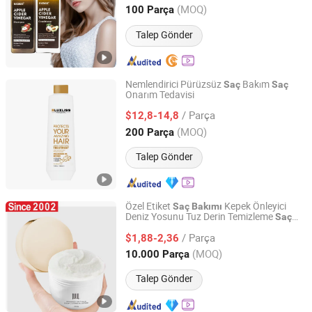
Guangdong, China
Fiyat 2022
(MOQ)
100 Parça
Talep Gönder
Nemlendirici Pürüzsüz
Bakım
Saç
Saç
Onarım Tedavisi
Guangzhou Beaver Cosmetic Co., Ltd.
/ Parça
$12,8-14,8
Guangdong, China
Fiyat 2021
(MOQ)
200 Parça
Talep Gönder
Özel Etiket
Kepek Önleyici
Saç
Bakımı
Deniz Yosunu Tuz Derin Temizleme
Saç
Fully Cosmetic (GZ) Co., Limited
Derisi Peelingi
/ Parça
$1,88-2,36
Guangdong, China
Fiyat 2016
(MOQ)
10.000 Parça
Talep Gönder