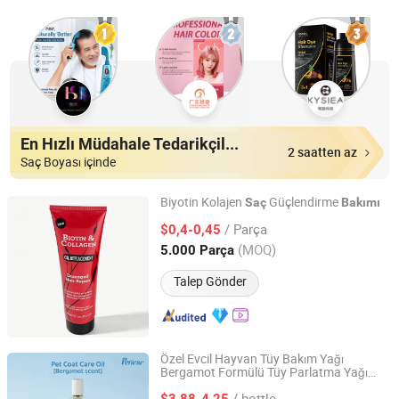
En Hızlı Müdahale Tedarikçiler
2 saatten az
Saç Boyası içinde
Biyotin Kolajen
Güçlendirme
Saç
Bakımı
Suzhou Darpool Import and Export Co., Ltd.
/ Parça
$0,4-0,45
(MOQ)
5.000 Parça
Jiangsu, China
Fiyat 2017
Talep Gönder
Özel Evcil Hayvan Tüy Bakım Yağı
Bergamot Formülü Tüy Parlatma Yağı
Nanjing Petivar Technology Co., Ltd.
Köpekler Kediler için OEM ODM Fabrika
/ bottle
Doğrudan Tedarik
$3,88-4,25