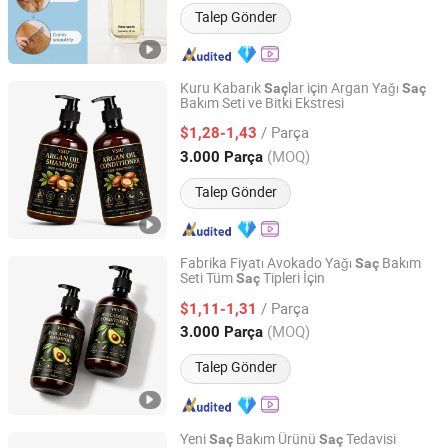
Talep Gönder
Kuru Kabarık
lar için Argan Yağı
Saç
Saç
Bakım Seti ve Bitki Ekstresi
Guangzhou Weiniya Cosmetics Co., Ltd.
/ Parça
$1,28-1,43
Guangdong, China
Fiyat 2025
(MOQ)
3.000 Parça
Talep Gönder
Fabrika Fiyatı Avokado Yağı
Bakım
Saç
Seti Tüm
Tipleri İçin
Saç
Guangzhou Weiniya Cosmetics Co., Ltd.
/ Parça
$1,11-1,31
Guangdong, China
Fiyat 2025
(MOQ)
3.000 Parça
Talep Gönder
Yeni
Bakım Ürünü
Tedavisi
Saç
Saç