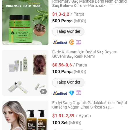
Rosemary
Maskesi Derin Nemlendirici
Saç
Kuru ve Pürüzsüz
Saç
Bakımı
Guangzhou Guocui Biological Technology Co., Ltd.
/ Parça
$1,3-2,2
Guangdong, China
Fiyat 2023
(MOQ)
500 Parça
Talep Gönder
Evde Kullanım için Doğal
Boyası
Saç
Güvenli
Renk Kremi
Saç
Guangdong Boda Cosmetics Co,.Ltd.
/ Parça
$0,56-0,6
Guangdong, China
Fiyat 2021
(MOQ)
100 Parça
Talep Gönder
En İyi Satış Organik Parlaklık Artırıcı Doğal
Ginseng Vegan Elma Sirkesi
Saç
Guangzhou Tinsun Biotechnology Company Limited
Şampuanı
Kremi Keratin
Saç
Saç
Bakımı
/ Ayarla
$1,31-2,39
Guangdong, China
Fiyat 2022
(MOQ)
100 Set