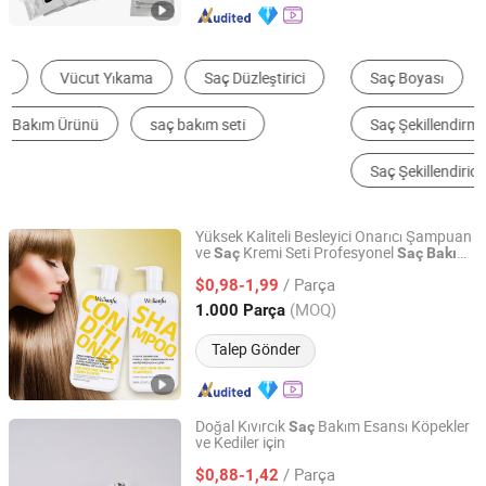
Saç Boyası
Şampuan
Saç Şekillendirme Ürünleri
Diğer Kişisel Bakım Aletleri
Saç Şekillendirici
Esansiyel Yağ
Yüksek Kaliteli Besleyici Onarıcı Şampuan
ve
Kremi Seti Profesyonel
Saç
Saç
Bakımı
Guangzhou Yiyi Biotechnology Co., Ltd.
için Sağlıklı Yenilenmiş
lar
Saç
/ Parça
$0,98-1,99
Guangdong, China
Fiyat 2024
(MOQ)
1.000 Parça
Talep Gönder
Doğal Kıvırcık
Bakım Esansı Köpekler
Saç
ve Kediler için
Linyi Wobel Pet Supply Co., Ltd.
/ Parça
$0,88-1,42