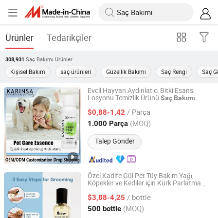
Ürünler
Tedarikçiler
Saç Bakımı
Ürünler
308,931
Kişisel Bakım
saç ürünleri
Güzellik Bakımı
Saç Rengi
Saç Gü
Evcil Hayvan Aydınlatıcı Bitki Esansı
Losyonu Temizlik Ürünü
Saç
Bakımı
Linyi Wobel Pet Supply Co., Ltd.
Nemlendirici Kedi
/ Parça
$0,88-1,42
Shandong, China
Fiyat 2025
(MOQ)
1.000 Parça
Talep Gönder
Özel Kadife Gül Pet Tüy Bakım Yağı,
Köpekler ve Kediler için Kürk Parlatma
Nanjing Petivar Technology Co., Ltd.
Yağı, OEM ODM Fabrika Doğrudan
/ bottle
Tedarik
$3,88-4,25
Jiangsu, China
Fiyat 2026
(MOQ)
500 bottle