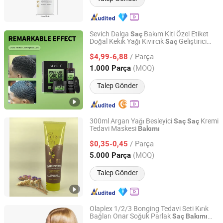
Sevich Dalga
Bakım Kiti Özel Etiket
Saç
Doğal Kekik Yağı Kıvırcık
Geliştirici
Saç
Guangzhou Sevich Biology Technology Co., Ltd.
Şampuan ve Pomad Erkekler için
/ Parça
$4,99-6,88
Guangdong, China
Fiyat 2016
(MOQ)
1.000 Parça
Talep Gönder
300ml Argan Yağı Besleyici
Kremi
Saç
Saç
Tedavi Maskesi
Bakımı
SUZHOU LONGLIFU IMP. & EXP. CO., LTD.
/ Parça
$0,35-0,45
Jiangsu, China
Fiyat 2020
(MOQ)
5.000 Parça
Talep Gönder
Olaplex 1/2/3 Bonging Tedavi Seti Kırık
Bağları Onar Soğuk Parlak
Saç
Bakımı
Guangdong Boda Cosmetics Co,.Ltd.