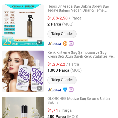
Hepsi Bir Arada
Bakım Spreyi
Saç
Saç
Tedavi
Vegan Onarıcı Temel
Bakımı
Guangzhou Olehana Biotechnology Co., Ltd
Tamamen Bırakılan
Kremi
Saç
Saç
/ Parça
$1,68-2,58
Guangdong, China
Fiyat 2024
(MOQ)
2 Parça
Talep Gönder
Renk Kilitleme
Şampuanı ve
Saç
Saç
Kremi Seti Uzun Süreli Renk Stabilitesi ve
Guangzhou Yiyi Biotechnology Co., Ltd.
Şekillendirme için Profesyonel
Saç
Bakımı
/ Parça
$1,23-2,2
Guangdong, China
Fiyat 2024
(MOQ)
1.000 Parça
Talep Gönder
OLORCHEE Mucize
Serumu Üstün
Saç
Bakım
Zhaoqing Kaijoe Technology Co., Ltd.
/ Parça
$1,74
Guangdong, China
Fiyat 2011
(MOQ)
480 Parça