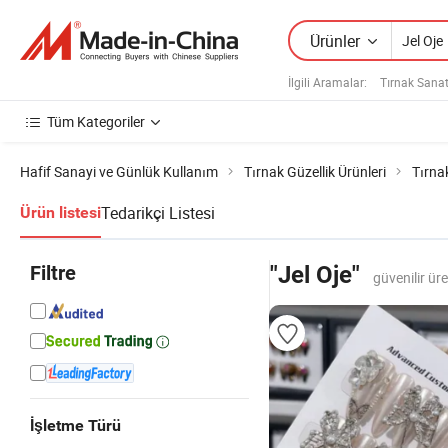
Ürünler
İlgili Aramalar:
Tırnak Sanat
Tüm Kategoriler
Hafif Sanayi ve Günlük Kullanım
Tırnak Güzellik Ürünleri
Tırna
Tedarikçi Listesi
Ürün listesi
Filtre
"Jel Oje"
güvenilir ür
İşletme Türü