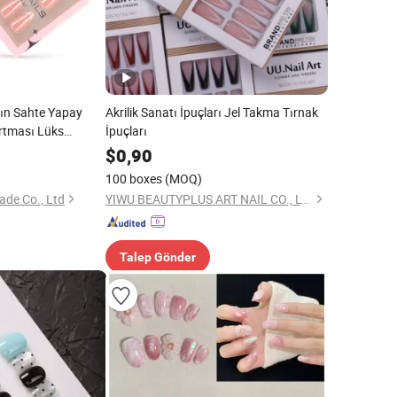
sın Sahte Yapay
Akrilik Sanatı İpuçları Jel Takma Tırnak
rtması Lüks
İpuçları
 Işıltılı Metal Basit
$
0,90
t Düzey Badem
100 boxes
(MOQ)
ade Co., Ltd
YIWU BEAUTYPLUS ART NAIL CO., LTD.
Talep Gönder