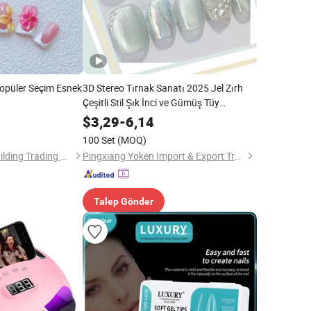
 Popüler Seçim Esnek
3D Stereo Tırnak Sanatı 2025 Jel Zırh
Çeşitli Stil Şık İnci ve Gümüş Tüy
Tasarımı Basılabilir Tırnaklar
$
3,29
-
6,14
100 Set
(MOQ)
Lianyungang Fuxi Building Trading Co., Ltd
Pingxiang Yoken Import & Export Trading Co., Ltd.
Talep Gönder