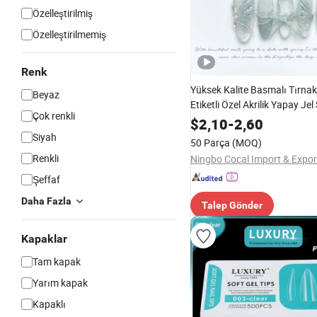
Özelleştirilmiş
Özelleştirilmemiş
Renk
Yüksek Kalite Basmalı Tırnak
Beyaz
Etiketli Özel Akrilik Yapay Je
Çok renkli
Tırnakları
$
2,10
-
2,60
Siyah
50 Parça
(MOQ)
Renkli
Şeffaf
Daha Fazla
Talep Gönder
Kapaklar
Tam kapak
Yarım kapak
Kapaklı