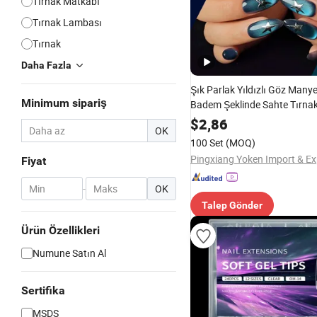
Tırnak Matkabı
Tırnak Lambası
Tırnak
Daha Fazla
Şık Parlak Yıldızlı Göz Manye
Minimum sipariş
Badem Şeklinde Sahte Tırnak
Kadınlar için Gümüş Yıldız S
$
2,86
OK
ile
100 Set
(MOQ)
Fiyat
-
OK
Talep Gönder
Ürün Özellikleri
Numune Satın Al
Sertifika
MSDS