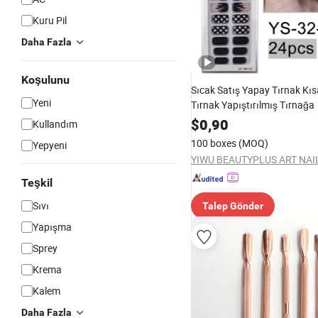
Kuru Pil
Daha Fazla
Koşulunu
Sıcak Satış Yapay Tırnak Kıs
Yeni
Tırnak Yapıştırılmış Tırnağa
$
0,90
Kullandım
100 boxes
(MOQ)
Yepyeni
Teşkil
Sıvı
Talep Gönder
Yapışma
Sprey
Krema
Kalem
Daha Fazla