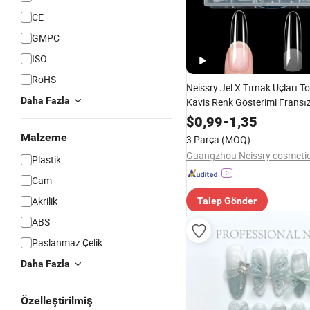
CE
GMPC
ISO
RoHS
Neissry Jel X Tırnak Uçları T
Daha Fazla
Kavis Renk Gösterimi Fransız 
Form Fabrika Satışı
$
0,99
-
1,35
Malzeme
3 Parça
(MOQ)
Plastik
Cam
Akrilik
Talep Gönder
ABS
Paslanmaz Çelik
Daha Fazla
Özelleştirilmiş