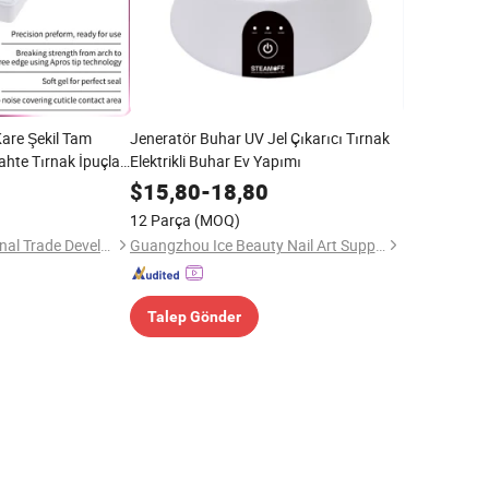
are Şekil Tam
Jeneratör Buhar UV Jel Çıkarıcı Tırnak
ahte Tırnak İpuçları
Elektrikli Buhar Ev Yapımı
 Tırnaklar
$
15,80
-
18,80
rnak Salonu
12 Parça
(MOQ)
Qianlingke International Trade Development (Guangzhou) Co., Ltd.
Guangzhou Ice Beauty Nail Art Supplies Co., Ltd.
Talep Gönder