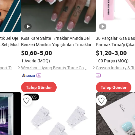
tik Jel Oje
Kısa Kare Sahte Tırnaklar Anında Jel
30 Parçalar Kısa Ba
 Seti, Moda
Benzeri Manikür Yapıştırılan Tırnaklar
Parmak Tırnağı Çıka
üslemeleri
Güzellik Sanatı Jel Oje
$
0,60
-
5,00
$
1,20
-
3,00
Fransız Kaplama Üs
1 Ayarla
(MOQ)
100 Parça
(MOQ)
Sanatı Sahte Tırnak
Pingxiang Yoken Import & Export Trading Co., Ltd.
Wenzhou Liyang Beauty Trade Co., Ltd.
Cosson Industry & Tr
Talep Gönder
Talep Gönder