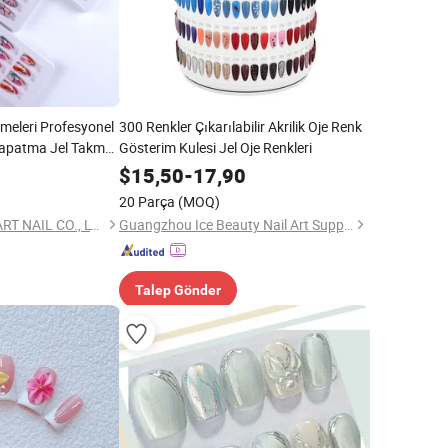
emeleri Profesyonel
300 Renkler Çıkarılabilir Akrilik Oje Renk
Kapatma Jel Takma
Gösterim Kulesi Jel Oje Renkleri
$
15,50
-
17,90
20 Parça
(MOQ)
YIWU BEAUTYPLUS ART NAIL CO., LTD.
Guangzhou Ice Beauty Nail Art Supplies Co., Ltd.
Talep Gönder