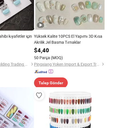
ahibi kıyafetler için
Yüksek Kalite 10PCS El Yapımı 3D Kısa
Akrilik Jel Basma Tırnaklar
$
4,40
50 Parça
(MOQ)
Lianyungang Fuxi Building Trading Co., Ltd
Pingxiang Yoken Import & Export Trading Co., Ltd.
Talep Gönder