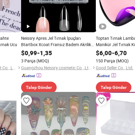
Sahte
Neissry Apres Jel Tırnak İpuçları
Toptan Tırnak Lamba
Tırnak Ucu
Btartbox Xcoat Fransız Badem Akrilik
Manikür Jel Tırnak K
Sahte Uç Renk Tablosu Kare C Kavis Yok
Cilası Lambası
$
0,99
-
1,35
$
6,00
-
6,70
Fırça Kolinsky
3 Parça
(MOQ)
150 Parça
(MOQ)
Ningbo Cocal Import & Export Co., Ltd
Guangzhou Neissry cosmetic Co., Ltd.
Good Seller Co., Ltd.
Talep Gönder
Talep Gönder