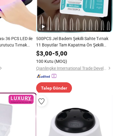
sı 36 PCS LED ile
500PCS Jel Badem Şekilli Sahte Tırnak
urutucu Tırnak
11 Boyutlar Tam Kapatma Ön Şekilli
Akrilik Sahte Tırnaklar DIY Tırnak Salonu
$
3,00
-
5,00
için
100 Kutu
(MOQ)
Qianlingke International Trade Development (Guangzhou) Co., Ltd.
Talep Gönder