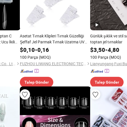
optan C
Asetat Tırnak Klipleri Tırnak Güzelliği
Günlük şıklık ve stil s
Ucu İkili
Şeffaf Jel Parmak Tırnak Uzatma UV
toptan jel tırnaklar
Yapıcı Kelepçeler Fabrika Satışı
$
0,10
-
0,16
$
3,50
-
4,80
100 Parça
(MOQ)
100 Parça
(MOQ)
Guangzhou Neissry cosmetic Co., Ltd.
FUZHOU LIWANG ELECTRONIC TECHNOLOGY CO., LTD.
Talep Gönder
Talep Gönder