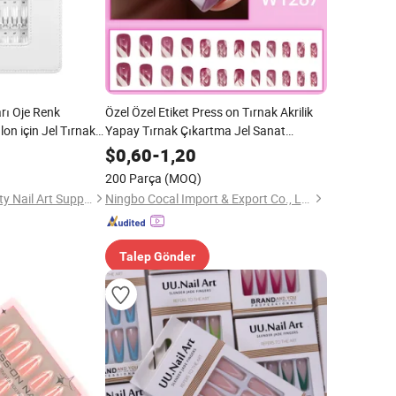
arı Oje Renk
Özel Özel Etiket Press on Tırnak Akrilik
on için Jel Tırnak
Yapay Tırnak Çıkartma Jel Sanat
Tırnakları
$
0,60
-
1,20
200 Parça
(MOQ)
Guangzhou Ice Beauty Nail Art Supplies Co., Ltd.
Ningbo Cocal Import & Export Co., Ltd
Talep Gönder