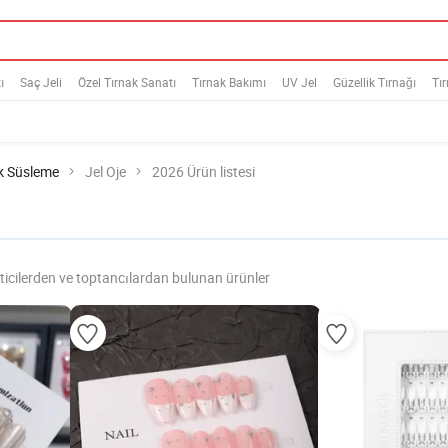
ı
Saç Jeli
Özel Tırnak Sanatı
Tırnak Bakımı
UV Jel
Güzellik Tırnağı
Tı
k Süsleme
Jel Oje
2026 Ürün listesi
eticilerden ve toptancılardan bulunan ürünler