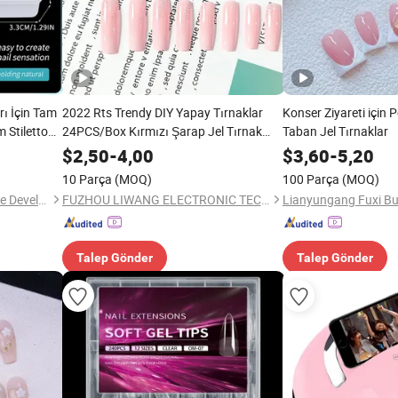
rı İçin Tam
2022 Rts Trendy DIY Yapay Tırnaklar
Konser Ziyareti için
 Stiletto
24PCS/Box Kırmızı Şarap Jel Tırnak
Taban Jel Tırnaklar
t
Güzellik Setleri Kadınlar için Basılabilir
$
2,50
-
4,00
$
3,60
-
5,20
Tırnaklar
10 Parça
(MOQ)
100 Parça
(MOQ)
Qianlingke International Trade Development (Guangzhou) Co., Ltd.
FUZHOU LIWANG ELECTRONIC TECHNOLOGY CO., LTD.
Talep Gönder
Talep Gönder