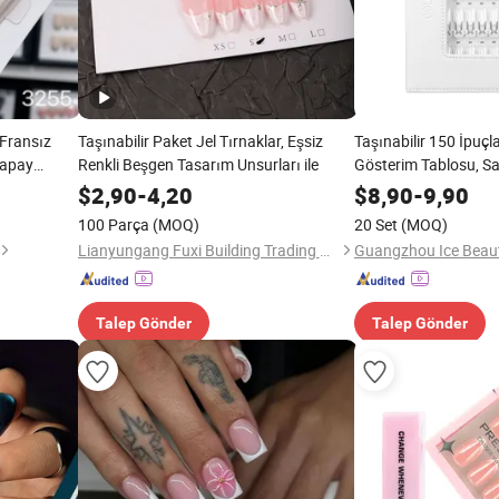
 Fransız
Taşınabilir Paket Jel Tırnaklar, Eşsiz
Taşınabilir 150 İpuçl
Yapay
Renkli Beşgen Tasarım Unsurları ile
Gösterim Tablosu, Sal
smalı
Renkleri
$
2,90
-
4,20
$
8,90
-
9,90
Kalite
100 Parça
(MOQ)
20 Set
(MOQ)
Lianyungang Fuxi Building Trading Co., Ltd
Talep Gönder
Talep Gönder