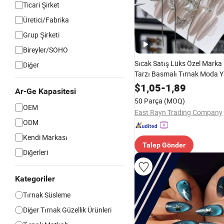
Ticari Şirket
Üretici/Fabrika
Grup Şirketi
Bireyler/SOHO
Sıcak Satış Lüks Özel Marka
Diğer
Tarzı Basmalı Tırnak Moda 
Tırnaklar Sahte Tırnaklar Ba
$
1,05
-
1,89
Ar-Ge Kapasitesi
Tırnak Sanatı Toptan Yüksek 
50 Parça
(MOQ)
Akrilik Sahte Tırnaklar Jel
OEM
East Rayn Trading Company
ODM
Kendi Markası
Talep Gönder
Diğerleri
Kategoriler
Tırnak Süsleme
Diğer Tırnak Güzellik Ürünleri