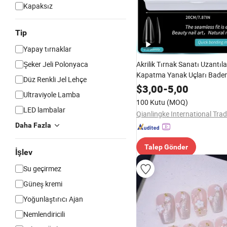
Kapaksız
Tip
Yapay tırnaklar
Şeker Jeli Polonyaca
Akrilik Tırnak Sanatı Uzantıla
Kapatma Yanak Uçları Badem
Düz Renkli Jel Lehçe
Tırnak Uçları Şeffaf 11 Boyu
$
3,00
-
5,00
Ultraviyole Lamba
100 Kutu
(MOQ)
LED lambalar
Daha Fazla
Talep Gönder
İşlev
Su geçirmez
Güneş kremi
Yoğunlaştırıcı Ajan
Nemlendiricili