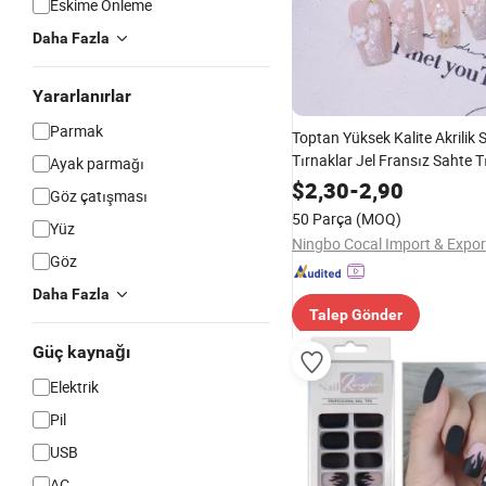
Eskime Önleme
Daha Fazla
Yararlanırlar
Parmak
Toptan Yüksek Kalite Akrilik 
Tırnaklar Jel Fransız Sahte 
Ayak parmağı
$
2,30
-
2,90
Göz çatışması
50 Parça
(MOQ)
Yüz
Göz
Daha Fazla
Talep Gönder
Güç kaynağı
Elektrik
Pil
USB
AC