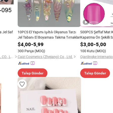
a Jel Saf
10PCS El Yapımı Işıltılı Okyanus Tarzı
500PCS Şeffaf Mat K
Jel Tabanı El Boyaması Takma Tırnaklar
Kapatma Ön Şekilli S
11 Boyutlar Jel Sahte
$
4,00
-
5,99
$
3,00
-
5,00
Uzantılar için DIY Tı
300 Parça
(MOQ)
100 Kutu
(MOQ)
YIWU BEAUTYPLUS ART NAIL CO., LTD.
Caizi Cosmetics (Zhejiang) Co., Ltd.
Talep Gönder
Talep Gönder