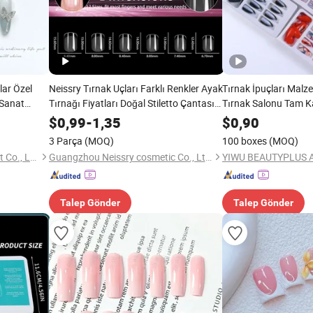
lar Özel
Neissry Tırnak Uçları Farklı Renkler Ayak
Tırnak İpuçları Malz
l Sanat
Tırnağı Fiyatları Doğal Stiletto Çantası
Tırnak Salonu Tam 
Apres Jel X Lüks Fransız Tırnak Basma
Tırnaklar
$
0,99
-
1,35
$
0,90
Toptan Satış için
3 Parça
(MOQ)
100 boxes
(MOQ)
Ningbo Cocal Import & Export Co., Ltd
Guangzhou Neissry cosmetic Co., Ltd.
Talep Gönder
Talep Gönder