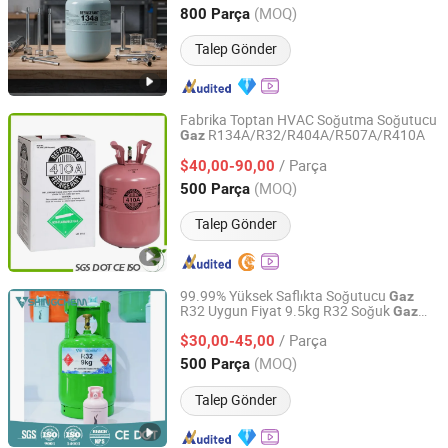
Zhejiang, China
Fiyat 2019
(MOQ)
800 Parça
Talep Gönder
Fabrika Toptan HVAC Soğutma Soğutucu
R134A/R32/R404A/R507A/R410A
Gaz
JINHUA SLIHE CHEMICAL CO., LIMITED
/ Parça
$40,00-90,00
Zhejiang, China
Fiyat 2018
(MOQ)
500 Parça
Talep Gönder
99.99% Yüksek Saflıkta Soğutucu
Gaz
R32 Uygun Fiyat 9.5kg R32 Soğuk
Gaz
Qingdao Shingchem New Material Co., Ltd.
Soğutucu R32
/ Parça
$30,00-45,00
Shandong, China
Fiyat 2022
(MOQ)
500 Parça
Talep Gönder