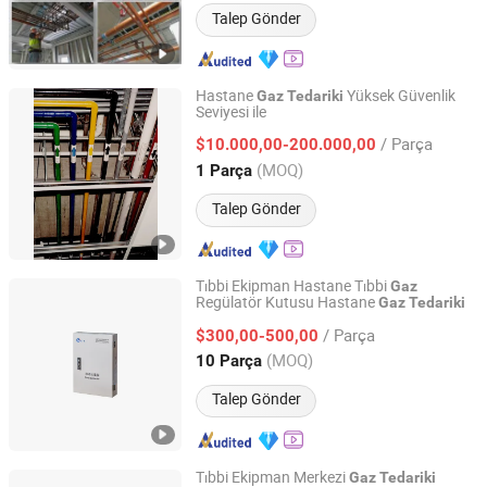
Talep Gönder
Hastane
Yüksek Güvenlik
Gaz
Tedariki
Seviyesi ile
Hunan Eter Medical Co., Ltd.
/ Parça
$10.000,00-200.000,00
Hunan, China
Fiyat 2018
(MOQ)
1 Parça
Talep Gönder
Tıbbi Ekipman Hastane Tıbbi
Gaz
Regülatör Kutusu Hastane
Gaz
Tedariki
Hunan Eter Medical Co., Ltd.
/ Parça
$300,00-500,00
Hunan, China
Fiyat 2018
(MOQ)
10 Parça
Talep Gönder
Tıbbi Ekipman Merkezi
Gaz
Tedariki