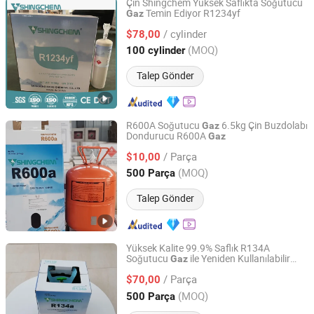
Çin Shingchem Yüksek Saflıkta Soğutucu
Temin Ediyor R1234yf
Gaz
Qingdao Shingchem New Material Co., Ltd.
/ cylinder
$78,00
Shandong, China
Fiyat 2022
(MOQ)
100 cylinder
Talep Gönder
R600A Soğutucu
6.5kg Çin Buzdolabı
Gaz
Dondurucu R600A
Gaz
Qingdao Shingchem New Material Co., Ltd.
/ Parça
$10,00
Shandong, China
Fiyat 2022
(MOQ)
500 Parça
Talep Gönder
Yüksek Kalite 99.9% Saflık R134A
Soğutucu
ile Yeniden Kullanılabilir
Gaz
Qingdao Shingchem New Material Co., Ltd.
Silindir
/ Parça
$70,00
Shandong, China
Fiyat 2022
(MOQ)
500 Parça