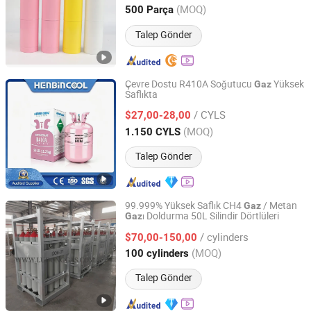
Zhejiang, China
Fiyat 2012
(MOQ)
500 Parça
Talep Gönder
Çevre Dostu R410A Soğutucu
Yüksek
Gaz
Saflıkta
Chengdu Henbin Refrigeration Co., Ltd.
/ CYLS
$27,00-28,00
Sichuan, China
Fiyat 2020
(MOQ)
1.150 CYLS
Talep Gönder
99.999% Yüksek Saflık CH4
/ Metan
Gaz
ı Doldurma 50L Silindir Dörtlüleri
Gaz
Qingdao Ludong Gas Co., Ltd.
/ cylinders
$70,00-150,00
Shandong, China
Fiyat 2018
(MOQ)
100 cylinders
Talep Gönder