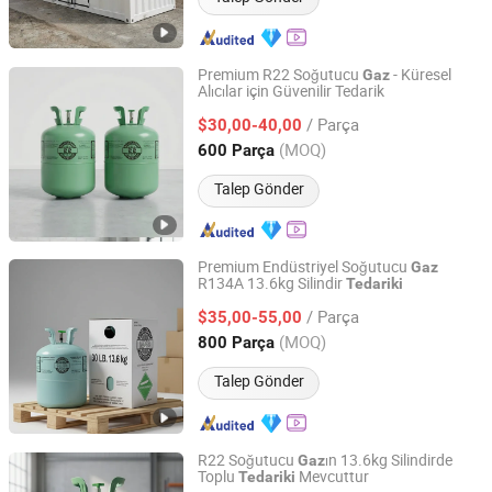
Premium R22 Soğutucu
- Küresel
Gaz
Alıcılar için Güvenilir Tedarik
Zhejiang NOF Chemical Co., Ltd.
/ Parça
$30,00-40,00
Zhejiang, China
Fiyat 2019
(MOQ)
600 Parça
Talep Gönder
Premium Endüstriyel Soğutucu
Gaz
R134A 13.6kg Silindir
Tedariki
Zhejiang NOF Chemical Co., Ltd.
/ Parça
$35,00-55,00
Zhejiang, China
Fiyat 2019
(MOQ)
800 Parça
Talep Gönder
R22 Soğutucu
ın 13.6kg Silindirde
Gaz
Toplu
Mevcuttur
Tedariki
Zhejiang NOF Chemical Co., Ltd.