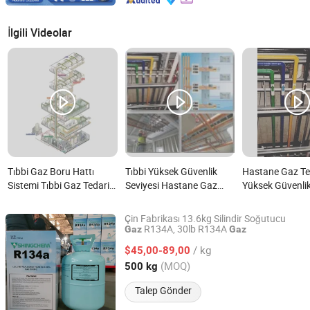
İlgili Videolar
Tıbbi Gaz Boru Hattı
Tıbbi Yüksek Güvenlik
Hastane Gaz Te
Sistemi Tıbbi Gaz Tedarik
Seviyesi Hastane Gaz
Yüksek Güvenlik
Üretimi için Oksijen,
Tedariki nedir?
ile nedir?
Vakum Emme ve Hava
Çin Fabrikası 13.6kg Silindir Soğutucu
nedir?
R134A, 30lb R134A
Gaz
Gaz
Qingdao Shingchem New Material Co., Ltd.
/ kg
$45,00-89,00
Shandong, China
Fiyat 2022
(MOQ)
500 kg
Talep Gönder