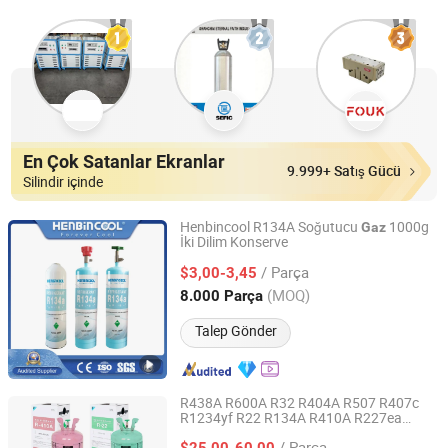
En Çok Satanlar Ekranlar
9.999+ Satış Gücü
Silindir içinde
Henbincool R134A Soğutucu
1000g
Gaz
İki Dilim Konserve
Chengdu Henbin Refrigeration Co., Ltd.
/ Parça
$3,00-3,45
Sichuan, China
Fiyat 2020
(MOQ)
8.000 Parça
Talep Gönder
R438A R600A R32 R404A R507 R407c
R1234yf R22 R134A R410A R227ea
Zhejiang NOF Chemical Co., Ltd.
FM200 AC Soğutucu
Gaz
/ Parça
$25,00-60,00