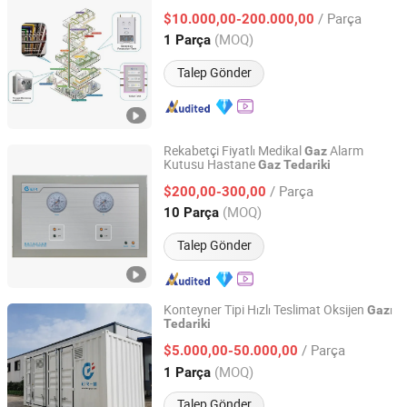
Hunan Eter Medical Co., Ltd.
/ Parça
$10.000,00-200.000,00
(MOQ)
1 Parça
Hunan, China
Fiyat 2018
Talep Gönder
Rekabetçi Fiyatlı Medikal
Alarm
Gaz
Kutusu Hastane
Gaz
Tedariki
Hunan Eter Medical Co., Ltd.
/ Parça
$200,00-300,00
Hunan, China
Fiyat 2018
(MOQ)
10 Parça
Talep Gönder
Konteyner Tipi Hızlı Teslimat Oksijen
ı
Gaz
Tedariki
Hunan Eter Medical Co., Ltd.
/ Parça
$5.000,00-50.000,00
Hunan, China
Fiyat 2018
(MOQ)
1 Parça
Talep Gönder