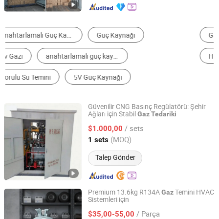
Gaz
Gaz Jeneratörü
Kazan
Hidrokarbon ve Türevleri
Silindir
Gaz tüpü
Güvenilir CNG Basınç Regülatörü: Şehir
Ağları için Stabil
Gaz
Tedariki
Nangong Zhuoyue Gas Equipment Co., Ltd.
/ sets
$1.000,00
Hebei, China
Fiyat 2025
(MOQ)
1 sets
Talep Gönder
Premium 13.6kg R134A
Temini HVAC
Gaz
Sistemleri için
Zhejiang NOF Chemical Co., Ltd.
/ Parça
$35,00-55,00