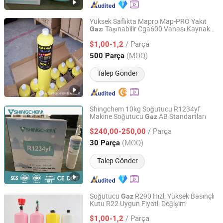
Yüksek Saflıkta Mapro Map-PRO Yakıt
ı Taşınabilir Cga600 Vanası Kaynak
Gaz
Zhejiang Binger New Type Refrigerant Co., Ltd.
ı için Sıhhi Tesisat Lehimleme Brezilya
Gaz
/ Parça
İşlemi Mapp
ı Değişimi
$1,00-1,2
Gaz
Zhejiang, China
Fiyat 2012
(MOQ)
500 Parça
Talep Gönder
Shingchem 10kg Soğutucu R1234yf
Makine Soğutucu
AB Standartları
Gaz
Qingdao Shingchem New Material Co., Ltd.
/ Parça
$240,00-250,00
Shandong, China
Fiyat 2022
(MOQ)
30 Parça
Talep Gönder
Soğutucu
R290 Hızlı Yüksek Basınçlı
Gaz
Kutu R22 Uygun Fiyatlı Değişim
Zhejiang Binger New Type Refrigerant Co., Ltd.
/ Parça
$1,00-1,2