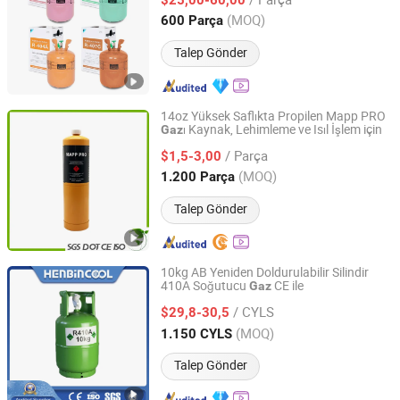
Zhejiang, China
Fiyat 2019
(MOQ)
600 Parça
Talep Gönder
14oz Yüksek Saflıkta Propilen Mapp PRO
ı Kaynak, Lehimleme ve Isıl İşlem için
Gaz
JINHUA SLIHE CHEMICAL CO., LIMITED
/ Parça
$1,5-3,00
Zhejiang, China
Fiyat 2018
(MOQ)
1.200 Parça
Talep Gönder
10kg AB Yeniden Doldurulabilir Silindir
410A Soğutucu
CE ile
Gaz
Chengdu Henbin Refrigeration Co., Ltd.
/ CYLS
$29,8-30,5
Sichuan, China
Fiyat 2020
(MOQ)
1.150 CYLS
Talep Gönder