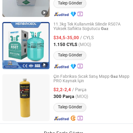
Talep Gönder
11.3kg Tek Kullanımlık Silindir R507A
Yüksek Saflıkta Soğutucu
Gaz
Chengdu Henbin Refrigeration Co., Ltd.
/ CYLS
$34,5-35,00
Sichuan, China
Fiyat 2020
(MOQ)
1.150 CYLS
Talep Gönder
Çin Fabrikası Sıcak Satış Mapp
Mapp
Gaz
PRO Kaynak İçin
Zhejiang Binger New Type Refrigerant Co., Ltd.
/ Parça
$2,2-2,4
Zhejiang, China
Fiyat 2012
(MOQ)
300 Parça
Talep Gönder