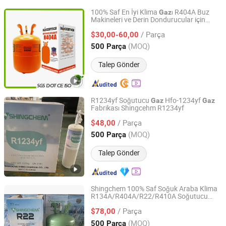
100% Saf En İyi Klima
ı R404A Buz
Gaz
Makineleri ve Derin Dondurucular için
JINHUA SLIHE CHEMICAL CO., LIMITED
Soğutucu
/ Parça
$30,00-60,00
Zhejiang, China
Fiyat 2018
(MOQ)
500 Parça
Talep Gönder
R1234yf Soğutucu
Hfo-1234yf
Gaz
Gaz
Fabrikası Shingcehm R1234yf
Qingdao Shingchem New Material Co., Ltd.
/ Parça
$48,00
Shandong, China
Fiyat 2022
(MOQ)
500 Parça
Talep Gönder
Shingchem 100% Saf Soğuk Araba Klima
R134A/R404A/R22/R410A Soğutucu
Qingdao Shingchem New Material Co., Ltd.
R22
Gaz
/ Parça
$78,00
Shandong, China
Fiyat 2022
(MOQ)
500 Parça