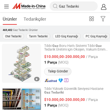
Ürünler
Tedarikçiler
Gaz Tedariki
Ürünler
469,402
Otel Tedariki
Tarım Tedariki
LED Güç Kaynağı
PC Güç Kaynağı
Tıbbi
Boru Hattı Sistemi Tıbbi
Gaz
Gaz
Tedarik Üretimi için Oksijen, Vakum Emme
Hunan Eter Medical Co., Ltd.
ve Hava
/ Parça
$10.000,00-200.000,00
Hunan, China
Fiyat 2018
(MOQ)
1 Parça
Talep Gönder
Tıbbi Yüksek Güvenlik Seviyesi Hastane
Gaz
Tedariki
Hunan Eter Medical Co., Ltd.
/ Parça
$10.000,00-200.000,00
Hunan, China
Fiyat 2018
(MOQ)
1 Parça