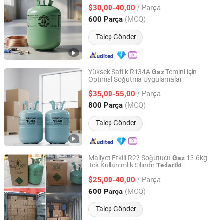
/ Parça
$30,00-40,00
Zhejiang, China
Fiyat 2019
(MOQ)
600 Parça
Talep Gönder
Yüksek Saflık R134A
Temini için
Gaz
Optimal Soğutma Uygulamaları
Zhejiang NOF Chemical Co., Ltd.
/ Parça
$35,00-55,00
Zhejiang, China
Fiyat 2019
(MOQ)
800 Parça
Talep Gönder
Maliyet Etkili R22 Soğutucu
13.6kg
Gaz
Tek Kullanımlık Silindir
Tedariki
Zhejiang NOF Chemical Co., Ltd.
/ Parça
$25,00-40,00
Zhejiang, China
Fiyat 2019
(MOQ)
600 Parça
Talep Gönder