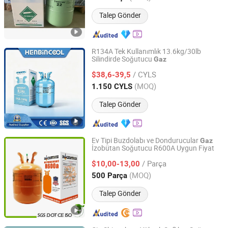
Talep Gönder
R134A Tek Kullanımlık 13.6kg/30lb
Silindirde Soğutucu
Gaz
Chengdu Henbin Refrigeration Co., Ltd.
/ CYLS
$38,6-39,5
Sichuan, China
Fiyat 2020
(MOQ)
1.150 CYLS
Talep Gönder
Ev Tipi Buzdolabı ve Dondurucular
Gaz
İzobütan Soğutucu R600A Uygun Fiyat
JINHUA SLIHE CHEMICAL CO., LIMITED
/ Parça
$10,00-13,00
Zhejiang, China
Fiyat 2018
(MOQ)
500 Parça
Talep Gönder