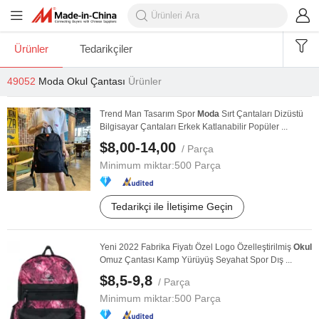
Ürünler
Tedarikçiler
49052
Moda Okul Çantası
Ürünler
Trend Man Tasarım Spor
Moda
Sırt Çantaları Dizüstü
Bilgisayar Çantaları Erkek Katlanabilir Popüler ...
$8,00-14,00
/ Parça
Minimum miktar:
500 Parça
Tedarikçi ile İletişime Geçin
Yeni 2022 Fabrika Fiyatı Özel Logo Özelleştirilmiş
Okul
Omuz Çantası Kamp Yürüyüş Seyahat Spor Dış ...
$8,5-9,8
/ Parça
Minimum miktar:
500 Parça