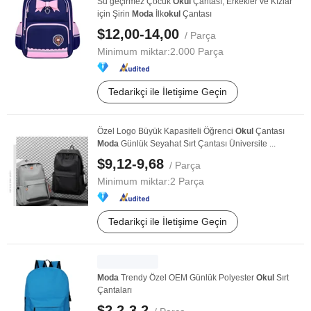
Su geçirmez Çocuk
Okul
Çantası, Erkekler ve Kızlar
için Şirin
Moda
İlk
okul
Çantası
$12,00-14,00
/ Parça
Minimum miktar:
2.000 Parça
Tedarikçi ile İletişime Geçin
Özel Logo Büyük Kapasiteli Öğrenci
Okul
Çantası
Moda
Günlük Seyahat Sırt Çantası Üniversite ...
$9,12-9,68
/ Parça
Minimum miktar:
2 Parça
Tedarikçi ile İletişime Geçin
Moda
Trendy Özel OEM Günlük Polyester
Okul
Sırt
Çantaları
$2,2-3,2