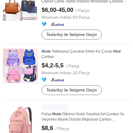
Çapraz Çanta Toptan Replika Messenger Çantalar
Okul
...
$6,00-45,00
/ Parça
Minimum miktar:
50 Parça
Tedarikçi ile İletişime Geçin
Moda
Tekboynuz Çocuklar Erkek Kız Çocuk
Okul
Çantası
$4,2-5,5
/ Parça
Minimum miktar:
10 Parça
Tedarikçi ile İletişime Geçin
Fuliya
Moda
Öğrenci Koleji Seyahat Sırt Çantası Su
Geçirmez Büyük Dizüstü Bilgisayar Çantası ...
$8,6
/ Parça