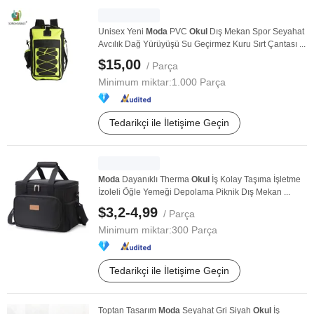
Unisex Yeni
Moda
PVC
Okul
Dış Mekan Spor Seyahat
Avcılık Dağ Yürüyüşü Su Geçirmez Kuru Sırt Çantası ...
$15,00
/ Parça
Minimum miktar:
1.000 Parça
Tedarikçi ile İletişime Geçin
Moda
Dayanıklı Therma
Okul
İş Kolay Taşıma İşletme
İzoleli Öğle Yemeği Depolama Piknik Dış Mekan ...
$3,2-4,99
/ Parça
Minimum miktar:
300 Parça
Tedarikçi ile İletişime Geçin
Toptan Tasarım
Moda
Seyahat Gri Siyah
Okul
İş