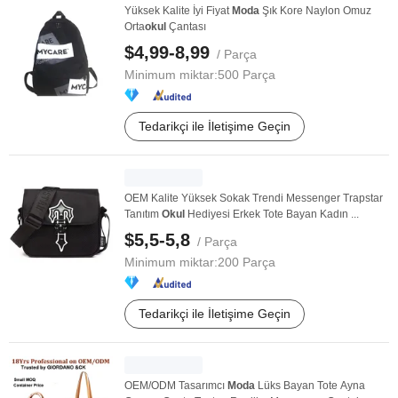
Yüksek Kalite İyi Fiyat
Moda
Şık Kore Naylon Omuz
Orta
okul
Çantası
$4,99-8,99
/ Parça
Minimum miktar:
500 Parça
Tedarikçi ile İletişime Geçin
OEM Kalite Yüksek Sokak Trendi Messenger Trapstar
Tanıtım
Okul
Hediyesi Erkek Tote Bayan Kadın ...
$5,5-5,8
/ Parça
Minimum miktar:
200 Parça
Tedarikçi ile İletişime Geçin
OEM/ODM Tasarımcı
Moda
Lüks Bayan Tote Ayna