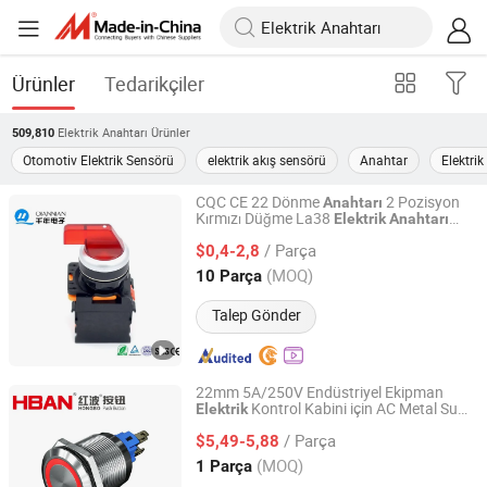
Ürünler
Tedarikçiler
Elektrik Anahtarı
Ürünler
509,810
Otomotiv Elektrik Sensörü
elektrik akış sensörü
Anahtar
Elektrik
CQC CE 22 Dönme
2 Pozisyon
Anahtarı
Kırmızı Düğme La38
Elektrik
Anahtarı
Zhejiang Qian Nian Electronic Co., Ltd.
Kalıp Makinesi için
/ Parça
$0,4-2,8
Zhejiang, China
Fiyat 2013
(MOQ)
10 Parça
Talep Gönder
22mm 5A/250V Endüstriyel Ekipman
Kontrol Kabini için AC Metal Su
Elektrik
Yueqing Dahe Electric Co., Ltd.
Geçirmez Buton
Anahtarı
/ Parça
$5,49-5,88
Zhejiang, China
Fiyat 2014
(MOQ)
1 Parça