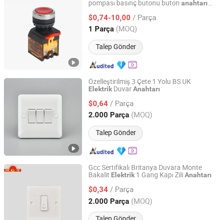
pompası basınç butonu buton
anahtarı
Sanli Electric Technology Co., Ltd.
220V 10A Alev Geçirmez Acil Durdurma
/ Parça
rocker
$0,74-10,00
Anahtarı
Zhejiang, China
Fiyat 2024
(MOQ)
1 Parça
Talep Gönder
Özelleştirilmiş 3 Çete 1 Yolu BS UK
Duvar
Elektrik
Anahtarı
Wenzhou Tianmin Technology Co., Ltd
/ Parça
$0,64
Zhejiang, China
Fiyat 2022
(MOQ)
2.000 Parça
Talep Gönder
Gcc Sertifikalı Britanya Duvara Monte
Bakalit
1 Gang Kapı Zili
Elektrik
Anahtarı
Wenzhou Tianmin Technology Co., Ltd
/ Parça
$0,34
Zhejiang, China
Fiyat 2022
(MOQ)
2.000 Parça
Talep Gönder