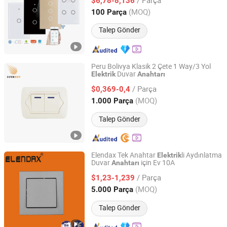
Anahtar
$6,78-8,136
Zhejiang, China
Fiyat 2017
(MOQ)
100 Parça
Talep Gönder
Peru Bolivya Klasik 2 Çete 1 Way/3 Yol
Duvar
Elektrik
Anahtarı
Fuzhou Luckray Electrical Appliance Co., Ltd.
/ Parça
$0,369-0,4
Fujian, China
Fiyat 2023
(MOQ)
1.000 Parça
Talep Gönder
Elendax Tek Anahtar
li Aydınlatma
Elektrik
Duvar
için Ev 10A
Anahtarı
WENZHOU ELENDAX ELECTRICAL CO., LTD.
/ Parça
$1,23-1,239
Zhejiang, China
Fiyat 2012
(MOQ)
5.000 Parça
Talep Gönder