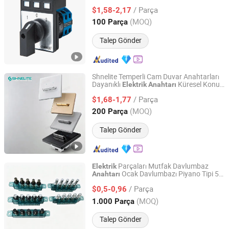
/ Parça
$1,58-2,17
Jiangxi, China
Fiyat 2025
(MOQ)
100 Parça
Talep Gönder
Shnelite Temperli Cam Duvar Anahtarları
Dayanıklı
Küresel Konut
Elektrik
Anahtarı
Shanghai Shinelite Electric Co., Ltd.
Projeleri için
/ Parça
$1,68-1,77
Shanghai, China
Fiyat 2018
(MOQ)
200 Parça
Talep Gönder
Parçaları Mutfak Davlumbaz
Elektrik
Ocak Davlumbazı Piyano Tipi 5
Anahtarı
Wuhan Ruich Greatup Industry Limited
Pin Basmalı Buton Klavye
Anahtarı
/ Parça
$0,5-0,96
Hubei, China
Fiyat 2014
(MOQ)
1.000 Parça
Talep Gönder