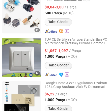
FF TEK CO., LIMITED
/ Parça
$0,04-3,00
Guangdong, China
Fiyat 2021
(MOQ)
500 Parça
Talep Gönder
TUV CE Sertifikalı Avrupa Standartları PC
Malzemeden Üretilmiş Duvara Gömme Ev
Wenzhou Huafeng Electric Co., Ltd.
10A Işık Göstergeli
Anahtarı
Elektrik
/ Parça
Duvar
$1,067-1,097
Anahtarı
Zhejiang, China
Fiyat 2016
(MOQ)
1.000 Parça
Talep Gönder
Google Home Alexa Uygulaması Uzaktan
1234 Grup
Akıllı Ev Dokunmatik
Anahtarı
Wenzhou Sunny Electrical Co., Ltd.
Duvar
Işık
WiFi Zigbee
Elektrik
Anahtarı
/ Parça
$6,22
Anahtarı
Zhejiang, China
Fiyat 2017
(MOQ)
1.000 Parça
Talep Gönder