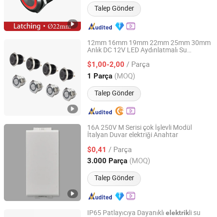
Talep Gönder
12mm 16mm 19mm 22mm 25mm 30mm
Anlık DC 12V LED Aydınlatmalı Su
Zhejiang Qian Nian Electronic Co., Ltd.
Geçirmez Metal
Buton
Elektrik
Anahtarı
/ Parça
$1,00-2,00
Zhejiang, China
Fiyat 2013
(MOQ)
1 Parça
Talep Gönder
16A 250V M Serisi çok İşlevli Modül
İtalyan Duvar elektriği Anahtar
Wenzhou Tianmin Technology Co., Ltd
/ Parça
$0,41
Zhejiang, China
Fiyat 2022
(MOQ)
3.000 Parça
Talep Gönder
IP65 Patlayıcıya Dayanıklı
li su
elektrik