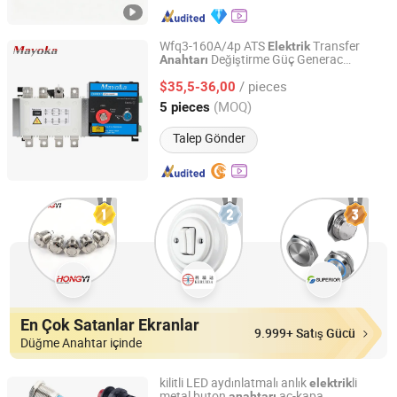
Wfq3-160A/4p ATS
Transfer
Elektrik
Değiştirme Güç Generac
Anahtarı
Wenzhou Laike Electric Appliance Co., Ltd.
Kılavuzu ve Jeneratör Anahtarları
/ pieces
$35,5-36,00
Zhejiang, China
Fiyat 2025
(MOQ)
5 pieces
Talep Gönder
En Çok Satanlar Ekranlar
9.999+ Satış Gücü
Düğme Anahtar içinde
kilitli LED aydınlatmalı anlık
li
elektrik
metal buton
aç-kapa
anahtarı