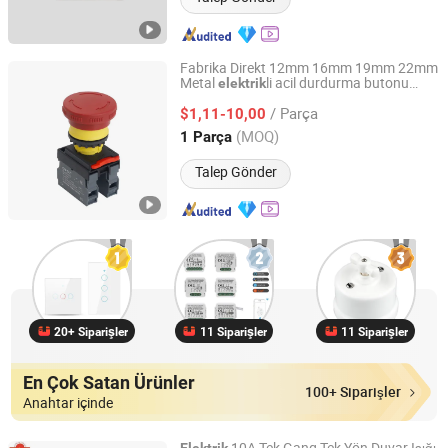
Fabrika Direkt 12mm 16mm 19mm 22mm
Metal
li acil durdurma butonu
elektrik
Sanli Electric Technology Co., Ltd.
rocker
su pompası basınç ışık
anahtarı
/ Parça
ve priz
$1,11-10,00
anahtarı
Zhejiang, China
Fiyat 2024
(MOQ)
1 Parça
Talep Gönder
20+ Siparişler
11 Siparişler
11 Siparişler
En Çok Satan Ürünler
100+ Siparişler
Anahtar içinde