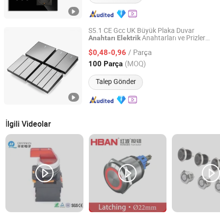
S5.1 CE Gcc UK Büyük Plaka Duvar
Anahtarları ve Prizler
Anahtarı
Elektrik
Mordio Electrical Co., Ltd.
Işık
Elektrik
Anahtarı
Anahtarı
/ Parça
$0,48-0,96
Zhejiang, China
Fiyat 2015
(MOQ)
100 Parça
Talep Gönder
İlgili Videolar