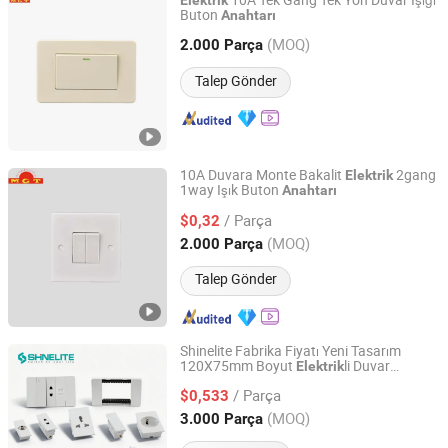
10A Tek Gang Tek Yön Duvar Işığı
Elektrik
Buton
Anahtarı
Wenzhou Tianmin Technology Co., Ltd
(MOQ)
2.000 Parça
Zhejiang, China
Fiyat 2022
Talep Gönder
10A Duvara Monte Bakalit
2gang
Elektrik
1way Işık Buton
Anahtarı
Wenzhou Tianmin Technology Co., Ltd
/ Parça
$0,32
Zhejiang, China
Fiyat 2022
(MOQ)
2.000 Parça
Talep Gönder
Shinelite Fabrika Fiyatı Yeni Tasarım
120X75mm Boyut
li Duvar
Elektrik
Shanghai Shinelite Electric Co., Ltd.
Priz
Anahtarı
/ Parça
$0,533
Shanghai, China
Fiyat 2018
(MOQ)
3.000 Parça