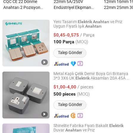
CQC CE 22 Dönme
22mm 5A/250V
12mm 16mm 
Anahtarı 2 Pozisyon
Endüstriyel Ekipman
22mm 25mm 
Kırmızı Düğme La38
Elektrik Kontrol Kabini
Anlık DC 12V L
Elektrik Anahtarı Kalıp
için AC Metal Su
Aydınlatmalı S
Yeni Tasarım
ve Priz
Elektrik
Anahtarı
Makinesi için nedir?
Geçirmez Buton Anahtarı
Metal Elektrik 
Uygun Fiyatlı Işık
Anahtarı
Shanghai Shinelite Electric Co., Ltd.
nedir?
Anahtarı nedir?
/ Parça
$0,45-0,575
Shanghai, China
Fiyat 2018
(MOQ)
100 Parça
Talep Gönder
Metal Kaplı Çelik Demir Boya Gri Britanya
3*3 3X6 UK
Aksamları 20A 45A 1
Elektrik
Wenzhou Amon Electric Co., Ltd
2 3 Grup Çiftli Su Isıtıcı Işık Duvar
/ pieces
Anahtarları ve Priz
$1,00-4,00
Zhejiang, China
Fiyat 2024
(MOQ)
500 pieces
Talep Gönder
Shinelite Fabrika Fiyatı Bakalit
Elektrik
Duvar
ve Priz
Anahtarı
Shanghai Shinelite Electric Co., Ltd.