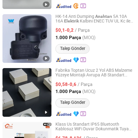
HK-14 Anti Dumping
5A 10A
Anahtarı
16A
Kalbini ENEC TUV UL Kc ile
Elektrik
YUEQING TONGDA WIRE ELECTRIC FACTORY
Koruma
/ Parça
$0,1-0,2
Zhejiang, China
Fiyat 2020
(MOQ)
1.000 Parça
Talep Gönder
Fabrika Toptan Ucuz 2 Yol ABS Malzeme
Yüzeye Montajlı Avrupa AB Standart
Wenzhou Huafeng Electric Co., Ltd.
Duvar Anahtarları Butonlu Duvar
Elektrik
/ Parça
$0,58-0,6
Anahtarı
Zhejiang, China
Fiyat 2016
(MOQ)
1.000 Parça
Talep Gönder
Klass Us Standart IP65 Bluetooth
Kablosuz WiFi Duvar Dokunmatik Tuya
Wenzhou Sunny Electrical Co., Ltd.
li Işık
Temperli Cam Akıllı
Elektrik
Anahtarı
/ Parça