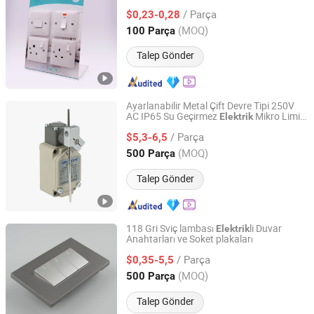
/ Parça
$0,23-0,28
Shanghai, China
Fiyat 2018
(MOQ)
100 Parça
Talep Gönder
Ayarlanabilir Metal Çift Devre Tipi 250V
AC IP65 Su Geçirmez
Mikro Limit
Elektrik
YUEQING AIBEIKEN ELECTRIC CO., LTD.
Anahtarı
/ Parça
$5,3-6,5
Zhejiang, China
Fiyat 2019
(MOQ)
500 Parça
Talep Gönder
118 Gri Sviç lambası
li Duvar
Elektrik
Anahtarları ve Soket plakaları
Wenzhou Amon Electric Co., Ltd
/ Parça
$0,35-5,5
Zhejiang, China
Fiyat 2024
(MOQ)
500 Parça
Talep Gönder