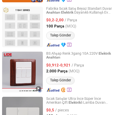
Fabrika Sıcak Satış Beyaz Standart Duvar
Dayanıklı Kullanışlı Ev
Anahtarı
Elektrik
Wenzhou Jintong Electric Technology Co., Ltd.
Anahtarı
/ Parça
$0,2-2,00
Zhejiang, China
Fiyat 2026
(MOQ)
100 Parça
Talep Gönder
BS Ahşap Renk 3gang 10A 220V
Elektrik
Anahtarı
Wenzhou Sager Electric Co.,Ltd
/ Parça
$0,912-0,921
Zhejiang, China
Fiyat 2024
(MOQ)
2.000 Parça
Talep Gönder
Sıcak Satışlar Ultra İnce Süper İnce
Amerikan Çift
li Lamba Duvarı
Elektrik
Wenzhou Amon Electric Co., Ltd
Anahtar Kontador
/ pieces
$0,5