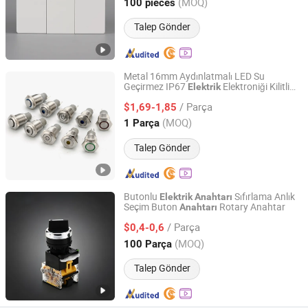
Zhejiang, China
Fiyat 2024
(MOQ)
100 pieces
Talep Gönder
Metal 16mm Aydınlatmalı LED Su
Geçirmez IP67
Elektroniği Kilitli
Elektrik
Zhejiang Qian Nian Electronic Co., Ltd.
Anlık Buton
Işıklı
Anahtarı
/ Parça
$1,69-1,85
Zhejiang, China
Fiyat 2013
(MOQ)
1 Parça
Talep Gönder
Butonlu
Sıfırlama Anlık
Elektrik
Anahtarı
Seçim Buton
Rotary Anahtar
Anahtarı
Zhejiang Ruishuo Electric Co., Ltd
/ Parça
$0,4-0,6
Zhejiang, China
Fiyat 2026
(MOQ)
100 Parça
Talep Gönder