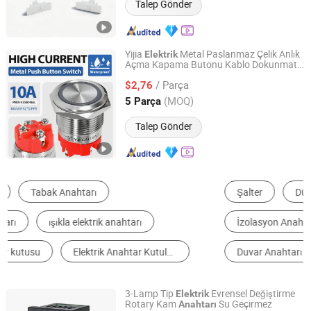
Talep Gönder
Yijia
Metal Paslanmaz Çelik Anlık
Elektrik
Açma Kapama Butonu Kablo Dokunmatik
Yijia Industrial Electric Co., Ltd.
Prizleri ve Basma Dokunmatik Işık
Elektrik
/ Parça
Asansör için Sos
$2,76
Anahtarı
Zhejiang, China
Fiyat 2025
(MOQ)
5 Parça
Talep Gönder
Şalter
Düğme Anahtar
Ağ Anahtarı
İzolasyon Anahtarı
Mikro Anahtar
Duvar Anahtarı
3-Lamp Tip
Evrensel Değiştirme
Elektrik
Rotary Kam
Su Geçirmez
Anahtarı
Jiangxi Huntec Electrical Technology Co., Ltd.