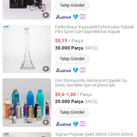
Talep Gönder
Farklı Boyut Kapasiteli Eyfel Kulesi Yüksek
Flint İçme Cam Şişe Mantar Kapak
Shanghai Vista Glass Co., Ltd.
/ Parça
$0,19
Shanghai, China
Fiyat 2008
(MOQ)
30.000 Parça
Talep Gönder
Geri Dönüşümlü Alüminyum Şişeler Su,
Soda, İçecekler İçin ve Çevre İçin
Ningbo Pack Imp. & Exp. Co., Ltd.
/ Parça
$0,6-1,00
Zhejiang, China
Fiyat 2022
(MOQ)
20.000 Parça
Talep Gönder
Toptan Popüler Şekil 300ml 330ml 500ml