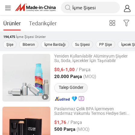
Ürünler
Tedarikçiler
İçme Şişesi
Ürünler
194,475
Şişe
Biberon
İçme Bardağı
Su Şişesi
PP Şişe
İçecek Ş
Yeniden Kullanılabilir Alüminyum Şişeler
Su, Soda, İçecekler İçin Taşınabilir
Ningbo Pack Imp. & Exp. Co., Ltd.
/ Parça
$0,6-1,00
Zhejiang, China
Fiyat 2022
(MOQ)
20.000 Parça
Talep Gönder
Paslanmaz Çelik BPA İçermeyen
Sızdırmaz Vakumlu Termos Hediye Seti
Shanghai Karry Industrial Co., Ltd.
İçecek Kupaları Modern Seyahat Termosu
/ Parça
Şişesi OEM Özel Markalama Sıcak
$1,76
Zhejiang, China
Fiyat 2023
(MOQ)
500 Parça