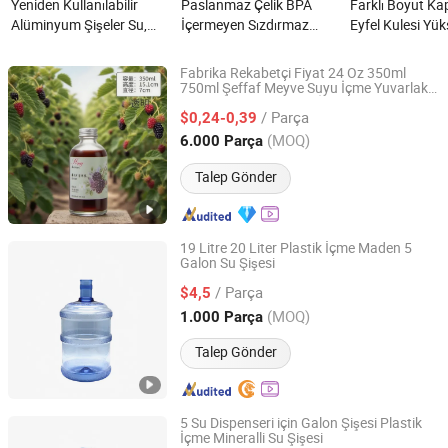
Yeniden Kullanılabilir
Paslanmaz Çelik BPA
Farklı Boyut Kap
Alüminyum Şişeler Su,
İçermeyen Sızdırmaz
Eyfel Kulesi Yük
Soda, İçecekler İçin
Vakumlu Termos Hediye
İçme Cam Şişe
Taşınabilir nedir?
Seti İçecek Kupaları
Kapak nedir?
Fabrika Rekabetçi Fiyat 24 Oz 350ml
Modern Seyahat
750ml Şeffaf Meyve Suyu İçme Yuvarlak
Zhonghai(Tianjin)International Trade CO,LTD
Süt Cam Şişesi Alkolik İçecekler için Özel
Termosu Şişesi OEM Özel
/ Parça
Logo Etiketi ile
$0,24-0,39
Markalama Sıcak nedir?
Tianjin, China
Fiyat 2024
(MOQ)
6.000 Parça
Talep Gönder
19 Litre 20 Liter Plastik İçme Maden 5
Galon Su Şişesi
Zhuhai Jialin Packaging Products Co., Ltd.
/ Parça
$4,5
Guangdong, China
Fiyat 2024
(MOQ)
1.000 Parça
Talep Gönder
5 Su Dispenseri için Galon Şişesi Plastik
İçme Mineralli Su Şişesi
Zhuhai Jialin Packaging Products Co., Ltd.