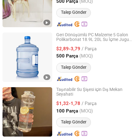
Guangdong, China
Fiyat 2025
(MOQ)
500 Parça
Talep Gönder
Geri Dönüşümlü PC Malzeme 5 Galon
Polikarbonat 18.9L 20L Su İçme Jugu
Jingfeng International Co., Ltd.
Şişesi ile Kulplu
/ Parça
$2,89-3,79
Anhui, China
Fiyat 2025
(MOQ)
500 Parça
Talep Gönder
Taşınabilir Su Şişesi için Dış Mekan
Seyahati
Changsha Sunflower B&T Co., Ltd.
/ Parça
$1,32-1,78
Hunan, China
Fiyat 2023
(MOQ)
100 Parça
Talep Gönder