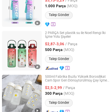
$3,13-3,29
Guangdong, China
Fiyat 2025
(MOQ)
1.000 Parça
Talep Gönder
2 PARÇA Set plastik su ile Noel Rengi İki
İçme Yolu Şişeler
Ningbo General Union Co., Ltd.
/ Parça
$2,87-3,06
Zhejiang, China
Fiyat 2022
(MOQ)
500 Parça
Talep Gönder
500ml Fabrika Buzlu Yüksek Borosilikat
Cam Spor Geri Dönüştürülmüş Çay İçme
Hemera (Tianjin) Technology Development Limited
Su Şişesi Özel Logo ile
/ Parça
$2,5-2,99
Tianjin, China
Fiyat 2020
(MOQ)
300 Parça
Talep Gönder