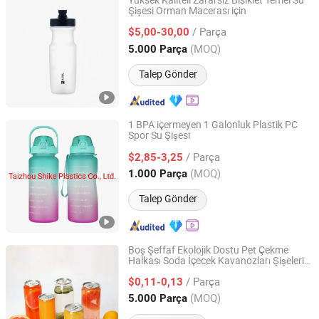
Yüksek Kaliteli Zararsız Bisiklet Temel Su
Şişesi Orman Macerası için
Ningbo Heyorigin Packaging Materials Co., Ltd
/ Parça
$5,00-30,00
Zhejiang, China
Fiyat 2025
(MOQ)
5.000 Parça
Talep Gönder
1 BPA içermeyen 1 Galonluk Plastik PC
Spor Su Şişesi
Taizhou Shike Plastics Co., Ltd.
/ Parça
$2,85-3,25
Zhejiang, China
Fiyat 2019
(MOQ)
1.000 Parça
Talep Gönder
Boş Şeffaf Ekolojik Dostu Pet Çekme
Halkası Soda İçecek Kavanozları Şişeleri
Anhui Avantis Packaging Technology Co., Ltd.
için İçme Suyu
/ Parça
$0,11-0,13
Anhui, China
Fiyat 2016
(MOQ)
5.000 Parça