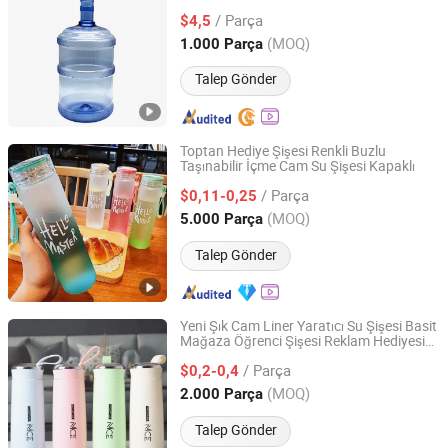
/ Parça
$4,5
Guangdong, China
Fiyat 2024
(MOQ)
1.000 Parça
Talep Gönder
Toptan Hediye Şişesi Renkli Buzlu
Taşınabilir İçme Cam Su Şişesi Kapaklı
Xuzhou Huajing Glass Products Co., Ltd.
/ Parça
$0,11-0,25
Jiangsu, China
Fiyat 2015
(MOQ)
5.000 Parça
Talep Gönder
Yeni Şık Cam Liner Yaratıcı Su Şişesi Basit
Mağaza Öğrenci Şişesi Reklam Hediyesi
Xuzhou Xulang Glass Manufacturing Company., Ltd
Cam İçecek Şişesi
/ Parça
$0,2-0,4
Jiangsu, China
Fiyat 2019
(MOQ)
2.000 Parça
Talep Gönder