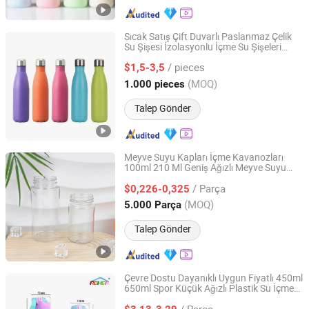
Sıcak Satış Çift Duvarlı Paslanmaz Çelik
Su Şişesi İzolasyonlu İçme Su Şişeleri
Zhejiang Daian Commodity Co., Ltd.
Toptan
/ pieces
$1,5-3,5
Shanghai, China
Fiyat 2007
(MOQ)
1.000 pieces
Talep Gönder
Meyve Suyu Kapları İçme Kavanozları
100ml 210 Ml Geniş Ağızlı Meyve Suyu
Shenzhen Zhenghao Plastic & Mold Co., Ltd.
Plastik Şişeleri Plastik Kapaklarla
/ Parça
$0,226-0,325
Guangdong, China
Fiyat 2023
(MOQ)
5.000 Parça
Talep Gönder
Çevre Dostu Dayanıklı Uygun Fiyatlı 450ml
650ml Spor Küçük Ağızlı Plastik Su İçme
Yangjiang Aohea Plastic Hardware Products Co., Ltd.
Şişesi
/ Parça