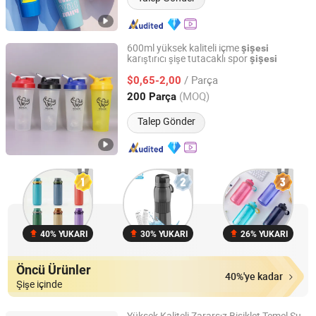
600ml yüksek kaliteli içme
şişesi
karıştırıcı şişe tutacaklı spor
şişesi
Shenzhen Kingline Technology Development Co., Ltd.
/ Parça
$0,65-2,00
Guangdong, China
Fiyat 2013
(MOQ)
200 Parça
Talep Gönder
40% YUKARI
30% YUKARI
26% YUKARI
Öncü Ürünler
40%'ye kadar
Şişe içinde