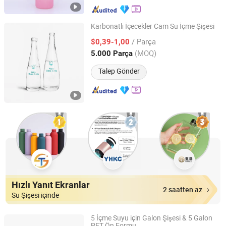
Karbonatlı İçecekler Cam Su İçme Şişesi
Xuzhou Crystal Glass Products Co., Ltd.
/ Parça
$0,39-1,00
(MOQ)
5.000 Parça
Jiangsu, China
Fiyat 2018
Talep Gönder
Hızlı Yanıt Ekranlar
2 saatten az
Su Şişesi içinde
5 İçme Suyu için Galon Şişesi & 5 Galon
PET Ön Formu