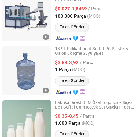
Changshengda Machinery (Zhejiang) Co., Ltd.
/ Parça
$0,027-1,8469
Zhejiang, China
Fiyat 2005
(MOQ)
100.000 Parça
Talep Gönder
18.9L Polikarbonat Şeffaf PC Plastik 5
Galonluk İçme Suyu Şişesi
Shenzhen Shine Dew Technology Co., Ltd.
/ Parça
$3,58-3,92
Guangdong, China
Fiyat 2006
(MOQ)
1 Parça
Talep Gönder
Fabrika Direkt OEM Özel Logo İçme Şişesi
Boş Şeffaf Cam İçecek Süt Şişeleri Plastik
Xuzhou Honghua Glass Technology Co., Ltd.
Kapaklarla
/ Parça
$0,35-0,45
Jiangsu, China
Fiyat 2025
(MOQ)
1.000 Parça
Talep Gönder