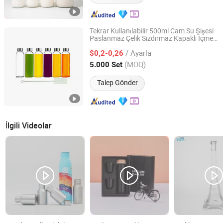
Tekrar Kullanılabilir 500ml Cam Su Şişesi
Paslanmaz Çelik Sızdırmaz Kapaklı İçme
Xuzhou Huajing Glass Products Co., Ltd.
Cam Eşyası
/ Ayarla
$0,2-0,26
Jiangsu, China
Fiyat 2015
(MOQ)
5.000 Set
Talep Gönder
İlgili Videolar