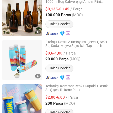
1000ml Boş Kahverengi Amber Flint
Shanghai Vista Glass Co., Ltd.
Zümrüt Yeşili Şeffaf İçki Bira Şişesi Taç
/ Parça
Kapaklı Soyulabilir Boyun
$0,135-0,145
Shanghai, China
Fiyat 2008
(MOQ)
100.000 Parça
Talep Gönder
Ekolojik Dostu Alüminyum İçecek Şişeleri
Su, Soda, Meyve Suyu İçin Taşınabilir
Ningbo Pack Imp. & Exp. Co., Ltd.
/ Parça
$0,6-1,00
Zhejiang, China
Fiyat 2022
(MOQ)
20.000 Parça
Talep Gönder
Tedarikçi Kontrast Renkli Kapaklı Plastik
Su Şişesi ile İçme Pipeti
Shanghai Jspeed Industry Co.Ltd
/ Parça
$2,00-6,00
Shanghai, China
Fiyat 2017
(MOQ)
200 Parça
Talep Gönder