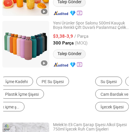
Talep Gönder
Yeni Ürünler Spor Salonu 500ml Kauçuk
Boya Renkli Çift Duvarlı Paslanmaz Çelik
Wenzhou Cathylin International Trade Co., Ltd.
İzolasyonlu Termal Su İçme Şişeleri
/ Parça
$3,38-3,9
Zhejiang, China
Fiyat 2017
(MOQ)
300 Parça
Talep Gönder
Su Şişesi
Paslanmaz Çelik Bardak ve Kupa
Cam Bardak ve Kupa
Plastik Bardak ve Kupa
İçecek Şişesi
Besleme Malzemeleri
Melek'in Eli Cam Şarap Şişesi Alkol Şişesi
750ml İçecek Ruh Cam Şişeleri
Tianjin Sovay Glass CO., LTD