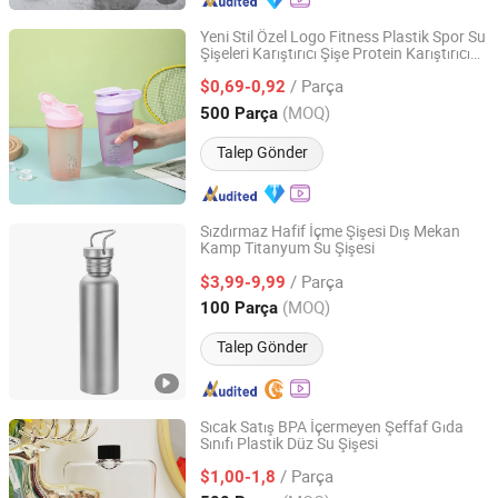
Yeni Stil Özel Logo Fitness Plastik Spor Su
Şişeleri Karıştırıcı Şişe Protein Karıştırıcı
Changsha Chengtong Technology Co., Ltd.
Şişe Spor için
/ Parça
$0,69-0,92
Hunan, China
Fiyat 2025
(MOQ)
500 Parça
Talep Gönder
Sızdırmaz Hafif İçme Şişesi Dış Mekan
Kamp Titanyum Su Şişesi
Hefei Green Intelligent Technology Co., Ltd.
/ Parça
$3,99-9,99
Anhui, China
Fiyat 2018
(MOQ)
100 Parça
Talep Gönder
Sıcak Satış BPA İçermeyen Şeffaf Gıda
Sınıfı Plastik Düz Su Şişesi
Dongguan Grace Technology Co., Ltd.
/ Parça
$1,00-1,8