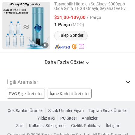
Taşınabilir Hidrojen Su Şişesi 5000ppb
Gıda Sınıfı, LFGB Onaylı, Seyahat ve Ev
Shanghai H-Ray S&T Co., Ltd
için Güvenli İçme Hidrojen Zengin Su
/ Parça
Üretici
$31,00-109,00
Shanghai, China
Fiyat 2024
(MOQ)
1 Parça
Talep Gönder
Daha Fazla Göster
İlgili Aramalar
PVC Şişe Üreticiler
İçme Kadehi Üreticiler
PE Su Şişesi Üreticiler
Su Şişesi Üreticiler
Çok Satılan Ürünler
Sıcak Ürünler Fiyatı
Toptan Sıcak Ürünler
Yıldız alıcı
PC Sitesi
Analizler
Plastik İçme Şişesi Fabrikalar
Zarf
Kullanıcı Sözleşmesi
Gizlilik Politikası
İletişim
paslanmaz çelik içme şişesi Fabrikalar
Copyright © 2026 Focus Technology Co., Ltd. All Rights Reserved