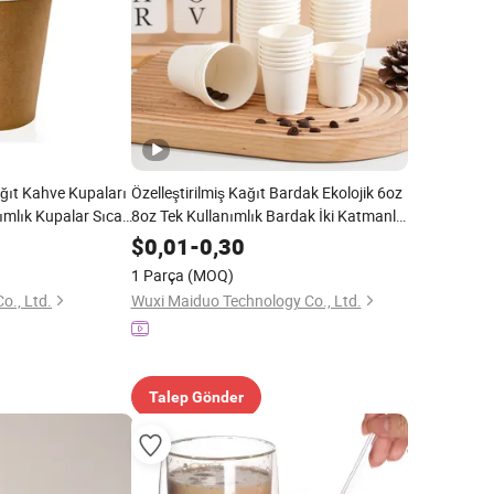
ağıt Kahve Kupaları
Özelleştirilmiş Kağıt Bardak Ekolojik 6oz
ımlık Kupalar Sıcak
8oz Tek Kullanımlık Bardak İki Katmanlı
Kağıt Buzlu Kahve Kağıt Bardak Çay
$
0,01
-
0,30
Bardak
1 Parça
(MOQ)
o., Ltd.
Wuxi Maiduo Technology Co., Ltd.
Talep Gönder