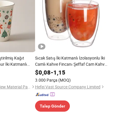
tirilmiş Kağıt
Sıcak Satış İki Katmanlı İzolasyonlu İki
ur İki Katmanlı
Camlı Kahve Fincanı Şeffaf Cam Kahve
ışveriş Kağıt
Kupası
$
0,08
-
1,15
3.000 Parça
(MOQ)
Guangdong Yasitai New Material Packaging Co., Ltd.
Hefei Vast Source Company Limited
Talep Gönder