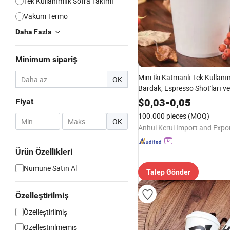
Tek Kullanımlık Sofra Takımı
Vakum Termo
Daha Fazla
Minimum sipariş
Mini İki Katmanlı Tek Kullanı
OK
Bardak, Espresso Shot'ları v
Tadım Porsiyonları Sunmak İ
$
0,03
-
0,05
Fiyat
Mükemmel
100.000 pieces
(MOQ)
-
OK
Ürün Özellikleri
Numune Satın Al
Talep Gönder
Özelleştirilmiş
Özelleştirilmiş
Özelleştirilmemiş