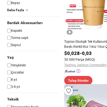
Beyaz
Daha Fazla
Bardak Aksesuarları
Kapaklı
Tutma saplı
Toptan Ekolojik Tek Kullanım
Sapsız
Baskı Renkli 8oz 14oz 16oz Ç
Özelleştirilmiş Kahve Kağıt B
$
0,028
-
0,03
Sıcak Su Kahve Meyve Suyu İ
Yaş
30.000 Parça
(MOQ)
Taizhou Jiashun Commodity C
Yetişkinler
Çocuklar
8 yıl
Talep Gönder
3-8 yıl
Teknik
Flexographic Baskı