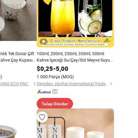
mlık Tek Duvar Çift
100ml, 200ml, 250ml, 350ml, 500ml
 Kahve Çay Kupası
Kahve İçeceği Su/Çay/Süt Meyve Suyu
 İçecek için
Şarap Brendi Bira Viski Yüksek
$
0,25
-
5,00
Borosilikatlı Çift Duvarlı Cam Kupa
)
1.000 Parça
(MOQ)
Üreticisi
JIANGMEN SHENGJIANG ECO-PACKING CO., LTD.
Qingdao Jianhai International Trade Co., Ltd.
Talep Gönder