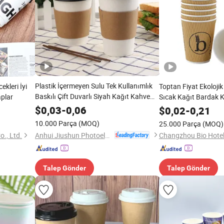
Plastik İçermeyen Sulu Tek Kullanımlık
ekleri İyi
Toptan Fiyat Ekolojik
Baskılı Çift Duvarlı Siyah Kağıt Kahve
aplar
Sıcak Kağıt Bardak Kı
İçme Kupa Kağıt PLA Kupa
4oz/8oz/16oz/20oz Ç
$
0,03
-
0,06
$
0,02
-
0,21
Sütlü Çay Kağıt Bard
10.000 Parça
(MOQ)
25.000 Parça
(MOQ)
Anhui Jiushun Photoelectric Technology Co., Ltd.
o., Ltd.
Talep Gönder
Talep Gönder