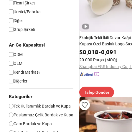
Ticari Şirket
Üretici/Fabrika
Diğer
Grup Şirketi
Ekolojik Tekli İkili Duvar Kağı
Kupası Özel Baskılı Logo Sı
Ar-Ge Kapasitesi
Süt Kupası Kapaklı
$
0,018
-
0,091
ODM
20.000 Parça
(MOQ)
OEM
Shanghai EGS Industry Co., L
Kendi Markası
Diğerleri
Talep Gönder
Kategoriler
Tek Kullanımlık Bardak ve Kupa
Paslanmaz Çelik Bardak ve Kupa
Cam Bardak ve Kupa