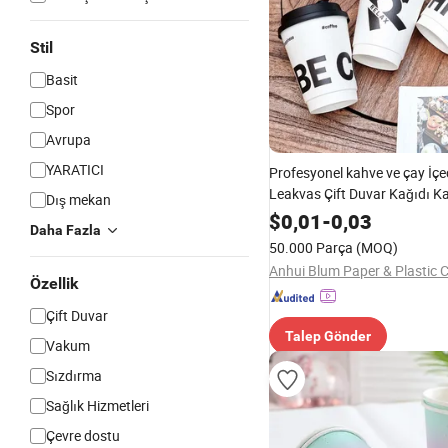
Stil
Basit
Spor
Avrupa
YARATICI
Profesyonel kahve ve çay İçec
Leakvas Çift Duvar Kağıdı K
Dış mekan
$
0,01
-
0,03
Daha Fazla
50.000 Parça
(MOQ)
Anhui Blum Paper & Plastic C
Özellik
Çift Duvar
Talep Gönder
Vakum
Sızdırma
Sağlık Hizmetleri
Çevre dostu