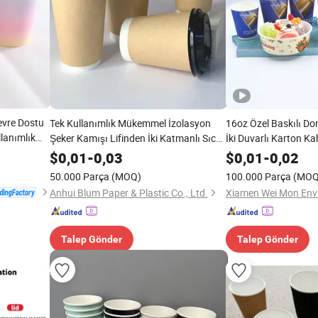
evre Dostu
Tek Kullanımlık Mükemmel İzolasyon
16oz Özel Baskılı D
lanımlık
Şeker Kamışı Lifinden İki Katmanlı Sıcak
İki Duvarlı Karton K
daklar
İçecek Kahve Kağıt Kupası
Tek Kullanımlık Sofr
$
0,01
-
0,03
$
0,01
-
0,02
Çayı İçecek Kağıt Ku
50.000 Parça
(MOQ)
100.000 Parça
(MOQ
Anhui Blum Paper & Plastic Co., Ltd.
Talep Gönder
Talep Gönder