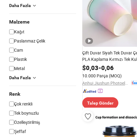
Daha Fazla
Malzeme
Kağıt
Paslanmaz Çelik
Cam
Çift Duvar Siyah Tek Duvar Ç
Plastik
PLA Kaplama Kırmızı Tek Kul
Sıcak İçecek Toplu Kağıt Bar
$
0,03
-
0,06
Metal
Kapaklı
10.000 Parça
(MOQ)
Daha Fazla
Anhui Jiushun Photoelectric Technology Co., Ltd.
Renk
Talep Gönder
Çok renkli
Tek boynuzlu
Özelleştirilmiş
Şeffaf