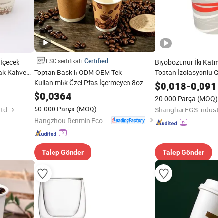
Certified
FSC sertifikalı
t İçecek
Biyobozunur İki Kat
cak Kahve
Toptan Baskılı ODM OEM Tek
Toptan İzolasyonlu 
Kullanımlık Özel Pfas İçermeyen 8oz
Karton Özel Kahve Ku
$
0,018
-
0,091
10oz 12oz 16oz 22oz 24oz 26oz PLA PE
Kullanımlık Kapaklı
$
0,0364
20.000 Parça
(MOQ)
Kaplamalı İçecek Sıcak Soğuk Kahve
50.000 Parça
(MOQ)
td.
Shanghai EGS Industr
Çift Duvar Kağıt Bardak Satışta
Hangzhou Renmin Eco-Tech Co., Ltd.
Talep Gönder
Talep Gönder