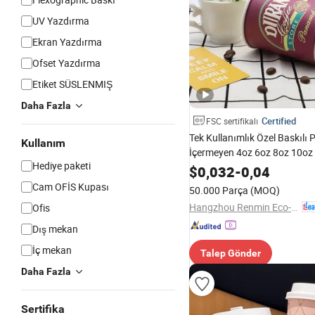
UV Yazdırma
Ekran Yazdırma
Ofset Yazdırma
Etiket SÜSLENMIŞ
Daha Fazla
Certified
FSC sertifikalı
Tek Kullanımlık Özel Baskılı 
Kullanım
İçermeyen 4oz 6oz 8oz 10oz
Hediye paketi
16oz Sıcak İçecek İki Duvarlı
$
0,032
-
0,04
İçecek Kağıt Kahve Kupası 
Cam OFİS Kupası
50.000 Parça
(MOQ)
Dükkanı için
Hangzhou Renmin Eco-Tech Co., Ltd.
Ofis
Dış mekan
İç mekan
Talep Gönder
Daha Fazla
Sertifika