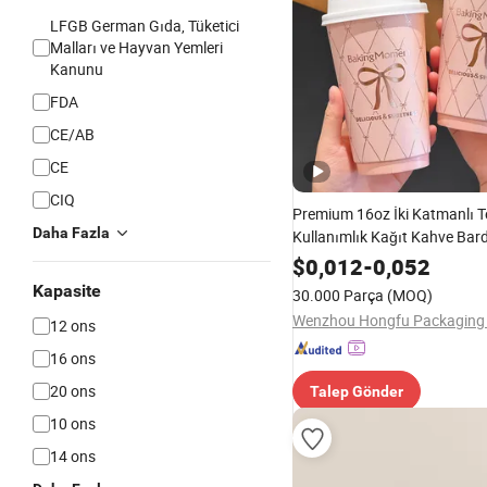
LFGB German Gıda, Tüketici
Malları ve Hayvan Yemleri
Kanunu
FDA
CE/AB
CE
CIQ
Premium 16oz İki Katmanlı T
Daha Fazla
Kullanımlık Kağıt Kahve Bard
$
0,012
-
0,052
Kapasite
30.000 Parça
(MOQ)
Wenzhou Hongfu Packaging C
12 ons
16 ons
20 ons
Talep Gönder
10 ons
14 ons