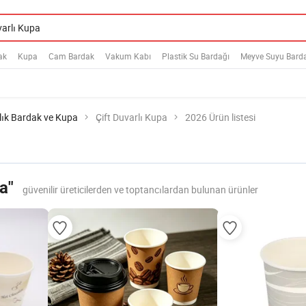
ak
Kupa
Cam Bardak
Vakum Kabı
Plastik Su Bardağı
Meyve Suyu Bard
lık Bardak ve Kupa
Çift Duvarlı Kupa
2026 Ürün listesi
a"
güvenilir üreticilerden ve toptancılardan bulunan ürünler