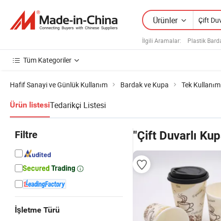
Ürünler
İlgili Aramalar:
Plastik Bard
Tüm Kategoriler
Hafif Sanayi ve Günlük Kullanım
Bardak ve Kupa
Tek Kullanım
Tedarikçi Listesi
Ürün listesi
Filtre
"Çift Duvarlı Kup
İşletme Türü