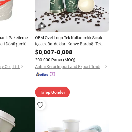
manlı Paketleme
OEM Özel Logo Tek Kullanımlık Sıcak
Geri Dönüşümlü
İçecek Bardakları Kahve Bardağı Tek
paları Tek
Duvar / Çift Duvar / Dalgalı Duvar
$
0,007
-
0,008
200.000 Parça
(MOQ)
y Co., Ltd.
Anhui Kerui Import and Export Trading Co., Ltd.
Talep Gönder