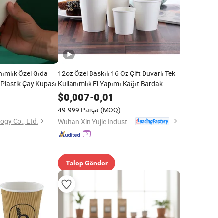
anımlık Özel Gıda
12oz Özel Baskılı 16 Oz Çift Duvarlı Tek
 Plastik Çay Kupası
Kullanımlık El Yapımı Kağıt Bardak
Sıcak İçecekler için Şarap ile Kapak Dahil
$
0,007
-
0,01
49.999 Parça
(MOQ)
ogy Co., Ltd.
Wuhan Xin Yujie Industry and Trade Co., Ltd.
Talep Gönder