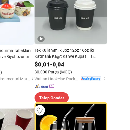
Tek Kullanımlık 8oz 12oz 16oz İki
ondurma Tabakları
Katmanlı Kağıt Kahve Kupası, Isı
ahve Biyobozunur
Yalıtımlı Sıcak İçecekler için Kapaklı
a Eşyası Kabarcık
$
0,01
-
0,04
pası
30.000 Parça
(MOQ)
)
Wuhan Haokelao Packaging Technology Co., Ltd.
Xiamen Wei Mon Environmental Materials Co., Ltd.
Talep Gönder