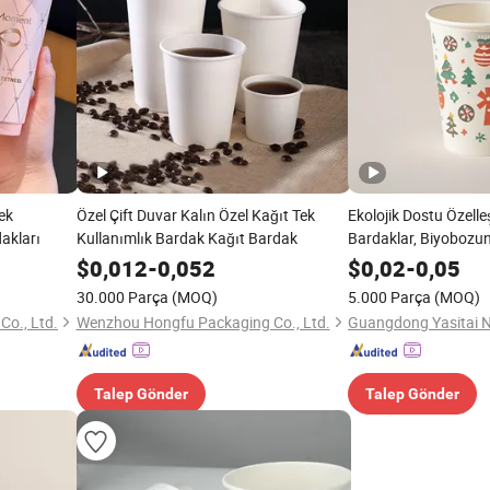
ek
Özel Çift Duvar Kalın Özel Kağıt Tek
Ekolojik Dostu Özelleş
akları
Kullanımlık Bardak Kağıt Bardak
Bardaklar, Biyobozun
Kraft Sıcak İçecek Al
$
0,012
-
0,052
$
0,02
-
0,05
Bardağı Kahve İçin
30.000 Parça
(MOQ)
5.000 Parça
(MOQ)
o., Ltd.
Wenzhou Hongfu Packaging Co., Ltd.
Talep Gönder
Talep Gönder