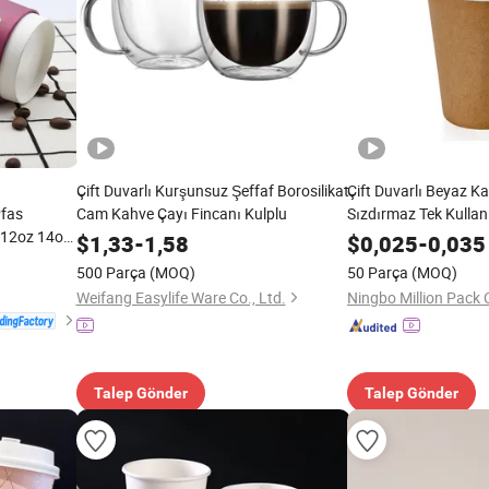
Çift Duvarlı Kurşunsuz Şeffaf Borosilikat
Çift Duvarlı Beyaz K
Pfas
Cam Kahve Çayı Fincanı Kulplu
Sızdırmaz Tek Kullan
 12oz 14oz
İçecekler ve Çay için
$
1,33
-
1,58
$
0,025
-
0,035
 Soğuk
500 Parça
(MOQ)
50 Parça
(MOQ)
Kahve
Weifang Easylife Ware Co., Ltd.
Ningbo Million Pack C
Talep Gönder
Talep Gönder