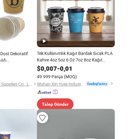
Tek Kullanımlık Kağıt Bardak Sıcak PLA
 Dost Dekoratif
Kahve 4oz 5oz 6 Oz 7oz 8oz Kağıt
lıfı
Bardaklar Logo ile Kağıt Kahve Bardağı
ift Duvarlı Sıcak
$
0,007
-
0,01
ağı
49.999 Parça
(MOQ)
Wuhan Xin Yujie Industry and Trade Co., Ltd.
Changzhou Bio Hotel Supplies Co., Ltd.
Talep Gönder