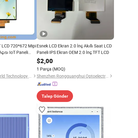
T LCD 720*672 Mipi
Esnek LCD Ekran 2.0 İnç Akıllı Saat LCD
ısı IoT Paneli
Paneli IPS Ekran OEM 2.0 İnç TFT LCD
$
2,00
1 Parça
(MOQ)
Shenzhen Boxing World Technology Co., Ltd.
Shenzhen Rongguanghui Optoelectronics Technology Co., Ltd
Talep Gönder