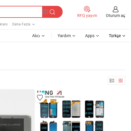
Oturum aç
RFQ yayım
kranı
Daha Fazla
Alıcı
Yardım
Apps
Türkçe