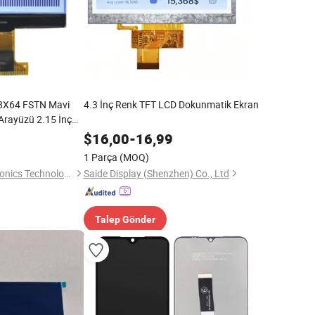
8X64 FSTN Mavi
4.3 İnç Renk TFT LCD Dokunmatik Ekran
 Arayüzü 2.15 İnç
$
16,00
-
16,99
1 Parça
(MOQ)
Hu Nan Future Electronics Technology Co., Ltd.
Saide Display (Shenzhen) Co., Ltd
Talep Gönder