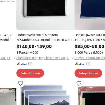
 1.54 1.7
Endüstriyel Kontrol Monitörü
Hsd101pww2-A00 Ta
 Modülü
Nl6448bc33-53 Orijinal Üretici 10.4-Inch
10.1 İnç IPS 1280 *
t Yuvarlak
LCD Ekran Paneli Nec LCD Değiştirme
$
140,00
-
149,00
$
35,00
-
50,00
Modülü Onarımı LCD
1 Parça
(MOQ)
1.000 Parça
(MOQ)
Shenzhen LianXun Optronics Co., Ltd.
Shenzhen Tengjing Electronics Co., Ltd
Talep Gönder
Talep Gönder