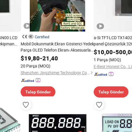
Certified
GN00 LCD
a-Si TFT-LCD TX14
 ekipman
Mobil Dokunmatik Ekran Gösterici Yedek
panel Çözünürlük 3
Parça OLED Telefon Ekranı Aksesuarları
5.7inch
$
10,00
-
500,0
Onarım için Layar LCD Vivo Oppo
$
19,80
-
21,40
1 Parça
(MOQ)
Huawei Xiaomi için
20 Parça
(MOQ)
E-Best Honest Co., L
Shenzhen Jingzhimei Technology Co., Ltd.
Talep Gönder
Talep Gönder