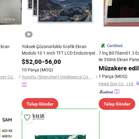
Certified
Ekran
Yüksek Çözünürlüklü Grafik Ekran
Modülü 10 1-Inch TFT LCD Endüstriyel
7 İnç B070atn01.3 E
Kontrol için
ile 350nit Ekran Pane
$
52,00
-
56,00
Müzakere edil
10 Parça
(MOQ)
1 Parça
(MOQ)
Shenzhen Kai-Vision Technology Co., Ltd
Yunshu (Shenzhen) Intelligence Co., Ltd.
Head Sun Co., Ltd.
Talep Gönder
Talep Gönder