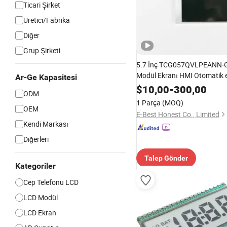
Ticari Şirket
Üretici/Fabrika
Diğer
Grup Şirketi
5.7 İnç TCG057QVLPEANN-
Modül Ekranı HMI Otomatik
Ar-Ge Kapasitesi
TFT ekranı
$
10,00
-
300,00
ODM
1 Parça
(MOQ)
OEM
E-Best Honest Co., Limited
Kendi Markası
Diğerleri
Talep Gönder
Kategoriler
Cep Telefonu LCD
LCD Modül
LCD Ekran