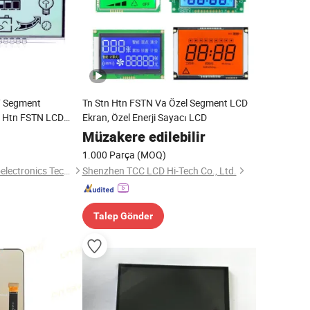
 7 Segment
Tn Stn Htn FSTN Va Özel Segment LCD
 Htn FSTN LCD
Ekran, Özel Enerji Sayacı LCD
n Fabrika Üretici
Müzakere edilebilir
1.000 Parça
(MOQ)
Chenzhou Haili Microelectronics Technology Co., Ltd.
Shenzhen TCC LCD Hi-Tech Co., Ltd.
Talep Gönder