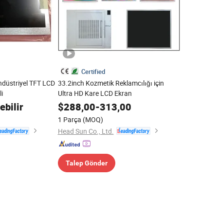
Certified
ndüstriyel TFT LCD
33.2inch Kozmetik Reklamcılığı için
li
Ultra HD Kare LCD Ekran
ebilir
$
288,00
-
313,00
1 Parça
(MOQ)
Head Sun Co., Ltd.
Talep Gönder