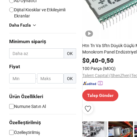
AD Oynatıcı
Dijital Kiosklar ve Etkileşimli
Ekranlar
Daha Fazla
Minimum sipariş
Htn Tn Va Sftn Düşük Güçlü M
Monokrom Panel Endüstriyel
OK
Özelleştirilmiş 7 Segment Kü
$
0,40
-
0,50
Ekran LCD
Fiyat
100 Parça
(MOQ)
-
OK
Talep Gönder
Ürün Özellikleri
Numune Satın Al
Özelleştirilmiş
Özelleştirilmiş