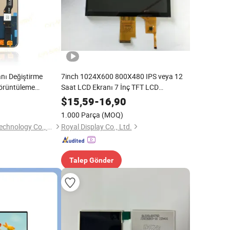
ranı Değiştirme
7inch 1024X600 800X480 IPS veya 12
örüntüleme
Saat LCD Ekranı 7 İnç TFT LCD
ajı parçaları
Dokunmatik Panel
$
15,59
-
16,90
20e A11 için Cep
1.000 Parça
(MOQ)
1 A71
Juhuaxin (Foshan) Technology Co., Ltd.
Royal Display Co., Ltd.
Talep Gönder