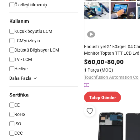
Özelleştirilmemiş
Kullanım
Küçük boyutlu LCM
LCM'yi izleyin
Endüstriyel G150xge-L04 Chi
Dizüstü Bilgisayar LCM
Monitör Toptan TFT LCD Lvd
TV - LCM
Görüş Açısı Ekran Değişimi
$
60,00
-
80,00
Hediye
1 Parça
(MOQ)
Touchfusion Automation Co.,
Daha Fazla
Sertifika
Talep Gönder
CE
RoHS
ISO
CCC