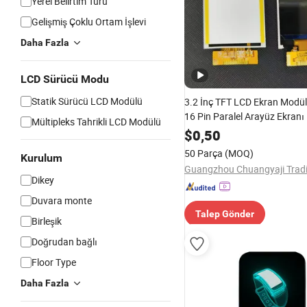
Yerel Belirtim Türü
Gelişmiş Çoklu Ortam İşlevi
Daha Fazla
LCD Sürücü Modu
Statik Sürücü LCD Modülü
3.2 İnç TFT LCD Ekran Modü
16 Pin Paralel Arayüz Ekranı
Mültipleks Tahrikli LCD Modülü
$
0,50
50 Parça
(MOQ)
Kurulum
Dikey
Duvara monte
Talep Gönder
Birleşik
Doğrudan bağlı
Floor Type
Daha Fazla