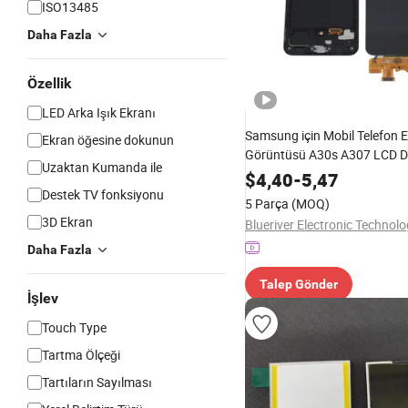
ISO13485
Daha Fazla
Özellik
LED Arka Işık Ekranı
Samsung için Mobil Telefon 
Ekran öğesine dokunun
Görüntüsü A30s A307 LCD Diji
Uzaktan Kumanda ile
Montajları
$
4,40
-
5,47
Destek TV fonksiyonu
5 Parça
(MOQ)
3D Ekran
Daha Fazla
Talep Gönder
İşlev
Touch Type
Tartma Ölçeği
Tartıların Sayılması