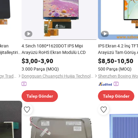
Ekran
4.5inch 1080*1620DOT IPS Mipi
IPS Ekran 4.2 İnç TF
talleştirici
Arayüzü RoHS Ekran Modülü LCD
Arayüzü Tam Görüş Aç
Tıbbi Cihaz için
$
3,00
-
3,90
$
8,50
-
10,50
3.000 Parça
(MOQ)
500 Parça
(MOQ)
Blueriver Electronic Technology Trading Co., Limited
Dongguan Chuangzhi Huijia Technology Co., Ltd
Talep Gönder
Talep Gönder