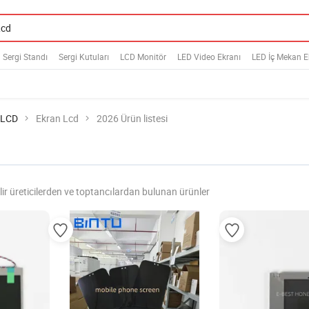
Sergi Standı
Sergi Kutuları
LCD Monitör
LED Video Ekranı
LED İç Mekan E
 LCD
Ekran Lcd
2026 Ürün listesi
lir üreticilerden ve toptancılardan bulunan ürünler