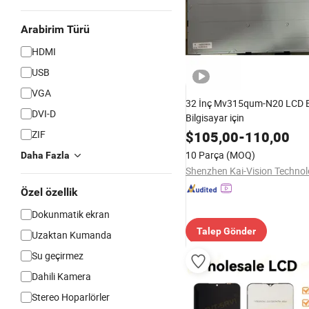
Arabirim Türü
HDMI
USB
VGA
32 İnç Mv315qum-N20 LCD 
DVI-D
Bilgisayar için
ZIF
$
105,00
-
110,00
10 Parça
(MOQ)
Daha Fazla
Özel özellik
Dokunmatik ekran
Talep Gönder
Uzaktan Kumanda
Su geçirmez
Dahili Kamera
Stereo Hoparlörler