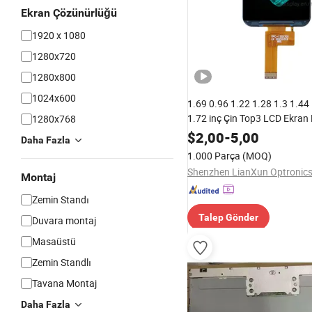
Ekran Çözünürlüğü
1920 x 1080
1280x720
1280x800
1024x600
1.69 0.96 1.22 1.28 1.3 1.44
1.72 inç Çin Top3 LCD Ekran
1280x768
Üreticisi Akıllı Giyilebilir Saa
$
2,00
-
5,00
Daha Fazla
Kare TFT LCD
1.000 Parça
(MOQ)
Montaj
Zemin Standı
Talep Gönder
Duvara montaj
Masaüstü
Zemin Standlı
Tavana Montaj
Daha Fazla