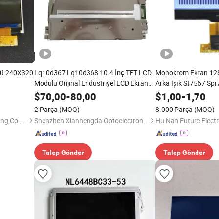
lü 240X320
Lq10d367 Lq10d368 10.4 İnç TFT LCD
Monokrom Ekran 12
Modülü Orijinal Endüstriyel LCD Ekran
Arka Işık St7567 Spi
Paneli Endüstriyel Kontrol Ekranı için
Cog Özel Grafik LCD
$
70,00
-
80,00
$
1,00
-
1,70
2 Parça
(MOQ)
8.000 Parça
(MOQ)
Guangzhou Chuangyaji Trading Co., Ltd.
Shenzhen Xianhengda Optoelectronics Co., Ltd.
Talep Gönder
Talep Gönder