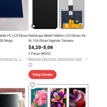
blet PC LCD Ekran
Redmi için Mobil Telefon LCD Ekranı 9A
 800 Wxga
9c 10A Ekran Digitizer Tamamı
$
4,20
-
5,06
5 Parça
(MOQ)
Suzhou Chaoxian Technology Co., Ltd.
Blueriver Electronic Technology Trading Co., Limited
Talep Gönder