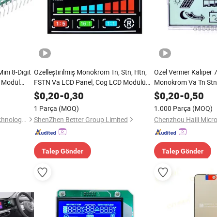
ini 8-Digit
Özelleştirilmiş Monokrom Tn, Stn, Htn,
Özel Vernier Kaliper
 Modül
FSTN Va LCD Panel, Cog LCD Modülü
Monokrom Va Tn Stn
çük Boyutlu
Yüksek Kontrastlı Pin Bağlantılı Ekran,
Ekran/Ekran/Ekran Çi
$
0,20
-
0,30
$
0,20
-
0,50
4.3 TFT LCD Ekran
Fabrika Fiyatı
1 Parça
(MOQ)
1.000 Parça
(MOQ)
Talent Capital (ShenZhen)Technology Co., Ltd.
ShenZhen Better Group Limited
Talep Gönder
Talep Gönder