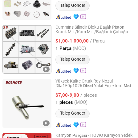
Talep Gönder
Cummins Silindir Bloku Başlık Piston
Krank Mili /Kam Mili /Bağlantı Çubuğu
Xiangyang Xinsheng Power Technology Co., Ltd.
Yedek Parçaları
Dizel
Motor
/ Parça
$1,00-1.000,00
Hubei, China
Fiyat 2017
(MOQ)
1 Parça
Talep Gönder
Yüksek Kalite Ortak Ray Nozul
Dlla150p1026
Yakıt Enjektörü
Dizel
Motor
Foshan Bolhote Import and Export Co., Ltd.
Otomotiv Parçaları
/ pieces
$7,00-9,00
Guangdong, China
Fiyat 2023
(MOQ)
1 pieces
Talep Gönder
Kamyon
- HOWO Kamyon Yedek
Parçası