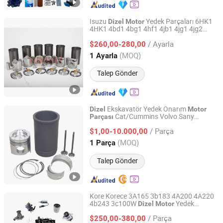
Isuzu
Yedek Parçaları 6HK1
Dizel
Motor
4HK1 4bd1 4bg1 4hf1 4jb1 4jg1 4jg2
Guangzhou Tunway Heavy Machinery Co., Ltd.
6bd1 6bg1 6SD1 6rb1 6wg1 6uz1 6Hz1
/ Ayarla
Revizyon Onarım Parçaları Silindir Kiti
$260,00-280,00
Yenileme Parçaları
Guangdong, China
Fiyat 2025
(MOQ)
1 Ayarla
Talep Gönder
Ekskavatör Yedek Onarım
Dizel
Motor
Cat/Cummins Volvo Sany
Parçası
Shenzhen Taifeng Internal Combustion Engine Parts Co.,
Komatsu Kato Mitsubishi Ağır Sanayi
Ltd
/ Parça
Isuzu Yanmar Deutz Hino Perkins
$1,00-10.000,00
(MOQ)
1 Parça
Guangdong, China
Fiyat 2025
Talep Gönder
Kore Korece 3A165 3b183 4A200 4A220
4b243 3c100W
Yedek
Dizel
Motor
Hangzhou Yes New Energy Tech Co., Ltd
Parçaları
/ Parça
$250,00-380,00