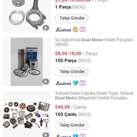
(MOQ)
1 Parça
Guangdong, China
Fiyat 2025
Talep Gönder
Su Soğutmalı
Yedek Parçaları
Dizel
Motor
Silindiri
Hangzhou Raja Machinery Co., Ltd.
/ Parça
$8,00-10,00
Zhejiang, China
Fiyat 2022
(MOQ)
100 Parça
Talep Gönder
Yüksek Kalite Fabrika Direkt Toplu Tedarik
Bileşenleri Yedek Parçaları
Dizel
Motor
Hebei Xiongandetar Import and Export Trade Co., Ltd.
için Zs195 El Kolu - 12 Beygir Gücü
/ Çanta
$40,00
Hebei, China
Fiyat 2026
(MOQ)
100 Çanta
Talep Gönder