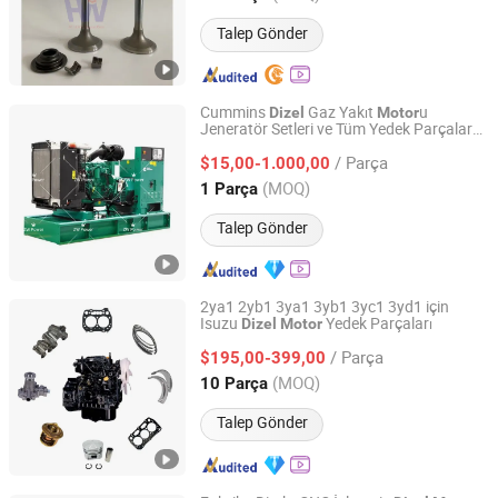
Talep Gönder
Cummins
Gaz Yakıt
u
Dizel
Motor
Jeneratör Setleri ve Tüm Yedek Parçalar
Sichuan Zhengwei Power Technology Co., Ltd
Turboşarj Su Yakıt Pompası Enjektör
/ Parça
Filtreler Contalar Fan Kayışı
Pinton
$15,00-1.000,00
Motor
Pimleri Bağlantı Çubuğu
Parçası
Sichuan, China
Fiyat 2025
(MOQ)
1 Parça
Talep Gönder
2ya1 2yb1 3ya1 3yb1 3yc1 3yd1 için
Isuzu
Yedek Parçaları
Dizel
Motor
Hangzhou Yes New Energy Tech Co., Ltd
/ Parça
$195,00-399,00
Zhejiang, China
Fiyat 2013
(MOQ)
10 Parça
Talep Gönder