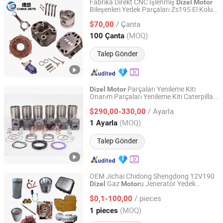
Fabrika Direkt CNC İşlenmiş
Dizel
Motor
Bileşenleri Yedek Parçaları Zs195 El Kolu -
Hebei Xiongandetar Import and Export Trade Co., Ltd.
12 Beygir Gücü
/ Çanta
$70,00
Hebei, China
Fiyat 2026
(MOQ)
100 Çanta
Talep Gönder
Parçaları Yenileme Kiti
Dizel
Motor
Onarım Parçaları Yenileme Kiti Caterpillar
Guangzhou Tunway Heavy Machinery Co., Ltd.
Cummins Isuzu Volvo Mitsubishi Cat
/ Ayarla
Perkins Komatsu Kubota Yanmar Jcb
$290,00-330,00
Toyota Doosan için
Guangdong, China
Fiyat 2025
(MOQ)
1 Ayarla
Talep Gönder
OEM Jichai Chidong Shengdong 12V190
Gaz
u Jeneratör Yedek
Dizel
Motor
Jinan Ronghuan Industry and Trade Co., Ltd.
Parçaları
/ pieces
$0,1-100,00
Shandong, China
Fiyat 2025
(MOQ)
1 pieces