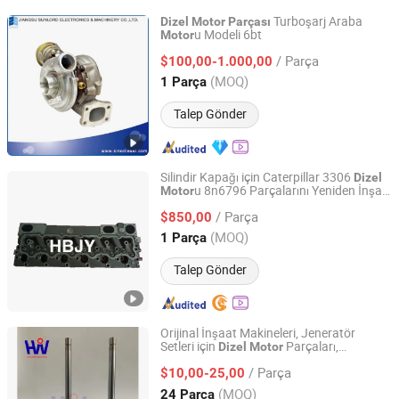
Turboşarj Araba
Dizel
Motor
Parçası
u Modeli 6bt
Motor
Jiangsu Sunlord Electronics & Machinery Co., Ltd.
/ Parça
$100,00-1.000,00
Jiangsu, China
Fiyat 2010
(MOQ)
1 Parça
Talep Gönder
Silindir Kapağı için Caterpillar 3306
Dizel
u 8n6796 Parçalarını Yeniden İnşa
Motor
Shijiazhuang Jialiya Trading Co., Ltd.
Et
/ Parça
$850,00
Hebei, China
Fiyat 2024
(MOQ)
1 Parça
Talep Gönder
Orijinal İnşaat Makineleri, Jeneratör
Setleri için
Parçaları,
Dizel
Motor
Hebei Hua Wo Engine Parts Co., Ltd
K38/Kta38/K50
Valfleri, Valf
Motor
/ Parça
Montajları, Valf Montajları
$10,00-25,00
3052820/3803528/3088389
Hebei, China
Fiyat 2023
(MOQ)
24 Parça