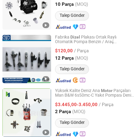
Zhejiang, China
Fiyat 2013
(MOQ)
10 Parça
Talep Gönder
Fabrika
Plakası Ortak Raylı
Dizel
Otomatik Pompa Benzin / Araç
Heze Hengtai Fuel Injection Equipment Co., Ltd.
Enjeksiyon
u Yakıt Sistemi
Motor
Dizel
/ Parça
Enjeksiyon Araba /
Yedek
$120,00
Motor
Motor
Parçaları
Shandong, China
Fiyat 2022
(MOQ)
12 Parça
Talep Gönder
Yüksek Kalite Deniz Ana
Parçaları
Motor
Man B&W 6s50mc-C Yakıt Pompası Deniz
Qinhuangdao Hy Marine Machinery Equipment Co., Ltd
Parçaları
Dizel
Motor
/ Parça
$3.445,00-3.450,00
Hebei, China
Fiyat 2022
(MOQ)
2 Parça
Talep Gönder