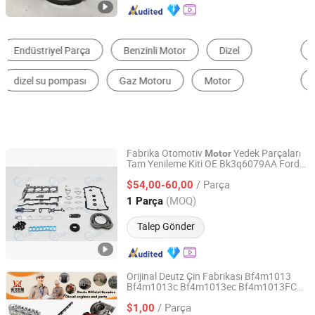
Motor Parçaları
Yakıt Sistemi
Dizel Motor
Motor
Piston
Jeneratör Parçaları ve Aksesuarları
Fabrika Otomotiv
Yedek Parçaları
Motor
Tam Yenileme Kiti OE Bk3q6079AA Ford
Chengdu Changyin Trade Co., Ltd.
Transit V348 2.2 Tdci Jmc 4D22 Duratorq
/ Parça
Puma
Tam Conta Seti
$54,00-60,00
Dizel
Sichuan, China
Fiyat 2025
(MOQ)
1 Parça
Talep Gönder
Orijinal Deutz Çin Fabrikası Bf4m1013
Bf4m1013c Bf4m1013ec Bf4m1013FC
Henan Ceda Dinglue Mechanical Equipment Co., Ltd.
Yedek Parçaları Otomobil
Dizel
Motor
/ Parça
Kamyon Tarım Ekipmanları için
$1,00