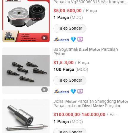
Parçaları Vg2600060313 Ağır Kamyon
Hebei Leadstar Auto Parts Co., Ltd.
Parçaları
Dizel
Motor
/ Parça
$5,00-500,00
Hebei, China
Fiyat 2026
(MOQ)
1 Parça
Talep Gönder
Su Soğutmalı
Parçaları
Dizel
Motor
Piston
Hangzhou Raja Machinery Co., Ltd.
/ Parça
$1,5-3,00
Zhejiang, China
Fiyat 2022
(MOQ)
100 Parça
Talep Gönder
Jichai
Parçaları Shengdong
Motor
Motor
Parçaları Jinan
Parçaları
Dizel
Motor
Jinan Guohua Green Power Equipment Co., Ltd.
/ Parça
$100.000,00-150.000,00
Shandong, China
Fiyat 2018
(MOQ)
1 Parça
Talep Gönder