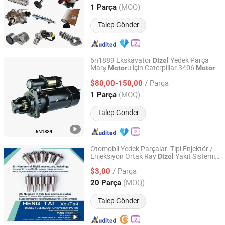
Henan, China
Fiyat 2023
(MOQ)
1 Parça
Talep Gönder
6n1889 Ekskavatör
Yedek Parça
Dizel
Marş
u için Caterpillar 3406
Motor
Motor
AN HUI JI CHENG TRADING CO., LTD.
/ Parça
$80,00-150,00
Anhui, China
Fiyat 2018
(MOQ)
1 Parça
Talep Gönder
Otomobil Yedek Parçaları Tipi Enjektör /
Enjeksiyon Ortak Ray
Yakıt Sistemi
Dizel
Heze Hengtai Fuel Injection Equipment Co., Ltd.
Sprey Pompası
Parçaları
Dizel
Motor
/ Parça
Traktör Nozulu Fiyatı Toyota Denso OEM
$3,00
093400-5320
Shandong, China
Fiyat 2022
(MOQ)
20 Parça
Talep Gönder