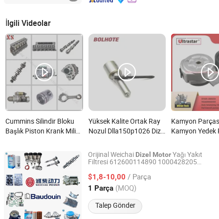
İlgili Videolar
Cummins Silindir Bloku
Yüksek Kalite Ortak Ray
Kamyon Parças
Başlık Piston Krank Mili
Nozul Dlla150p1026 Dizel
Kamyon Yedek P
/Kam Mili /Bağlantı
Yakıt Enjektörü Motor
Vg2600060313 
Çubuğu Dizel Motor
Otomotiv Parçaları nedir?
Kamyon Dizel M
Orijinal Weichai
Yağı Yakıt
Dizel
Motor
Yedek Parçaları nedir?
Parçaları nedir?
Filtresi 612600114890 1000428205
Weifang Blue Light Power Equipment Co., Ltd
1000424655 Baudouin 1008083395
/ Parça
Yedek Parçalar
$1,8-10,00
Shandong, China
Fiyat 2025
(MOQ)
1 Parça
Talep Gönder