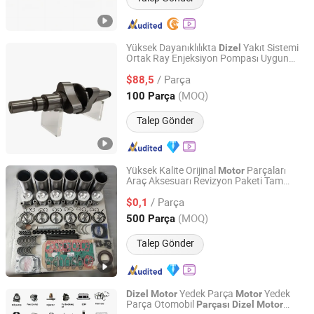
Yüksek Dayanıklılıkta
Yakıt Sistemi
Dizel
Ortak Ray Enjeksiyon Pompası Uygun
Shijiazhuang Mankai Auto Parts Sales Co., Ltd.
Ticari
Araç HP0-590
Dizel
Motor
Parçası
/ Parça
$88,5
Hebei, China
Fiyat 2026
(MOQ)
100 Parça
Talep Gönder
Yüksek Kalite Orijinal
Parçaları
Motor
Araç Aksesuarı Revizyon Paketi Tam
Chengdu Changyin Trade Co., Ltd.
Conta Seti Gw 4D20e Haval H5 H6
Dizel
/ Parça
Gw4d20 Gw4d20m Toptan
$0,1
Motor
Sichuan, China
Fiyat 2025
(MOQ)
500 Parça
Talep Gönder
Yedek Parça
Yedek
Dizel
Motor
Motor
Parça Otomobil
Parçası
Dizel
Motor
Hubei Kanghai Shengyuan Electromechanical Equipment