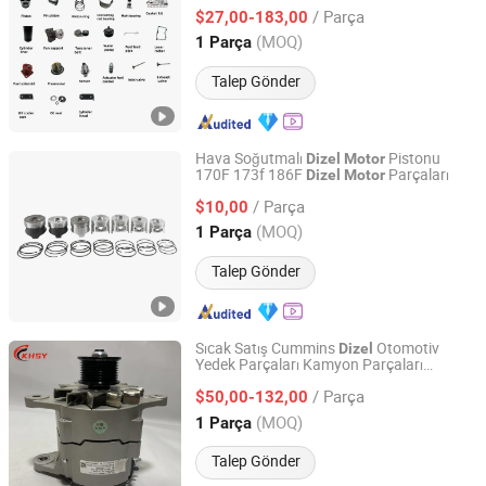
Yedek Parça Motosiklet
Motor
Parçası
Co., Ltd
/ Parça
Ekskavatör
Deniz
$27,00-183,00
Motor
Parçası
Dizel
Cummins
Motor
(MOQ)
1 Parça
Hubei, China
Fiyat 2025
Talep Gönder
Hava Soğutmalı
Pistonu
Dizel
Motor
170F 173f 186F
Parçaları
Dizel
Motor
Hangzhou Raja Machinery Co., Ltd.
/ Parça
$10,00
Zhejiang, China
Fiyat 2022
(MOQ)
1 Parça
Talep Gönder
Sıcak Satış Cummins
Otomotiv
Dizel
Yedek Parçaları Kamyon Parçaları
Hubei Kanghai Shengyuan Electromechanical Equipment
Ekskavatör
Parçaları
Motor
Dizel
Co., Ltd
/ Parça
Jeneratör Setleri Araç Parçaları
$50,00-132,00
Motor
Parçaları
(MOQ)
1 Parça
Hubei, China
Fiyat 2025
Talep Gönder