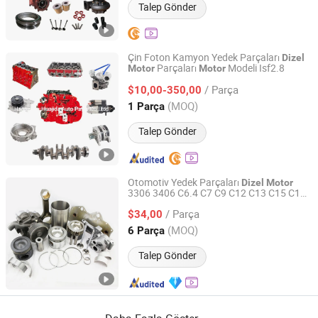
Talep Gönder
Çin Foton Kamyon Yedek Parçaları
Dizel
Parçaları
Modeli Isf2.8
Motor
Motor
Hangzhou Huajida Auto Parts Co., Ltd.
/ Parça
$10,00-350,00
Zhejiang, China
Fiyat 2022
(MOQ)
1 Parça
Talep Gönder
Otomotiv Yedek Parçaları
Dizel
Motor
3306 3406 C6.4 C7 C9 C12 C13 C15 C18
Hubei Kingland Industrial Co., Ltd.
Onarım Yenileme Kiti Caterpillar /Cat için
/ Parça
$34,00
Hubei, China
Fiyat 2019
(MOQ)
6 Parça
Talep Gönder