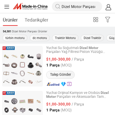
Ürünler
Tedarikçiler
Dizel Motor Parçası
Ürünler
54,581
türbin motoru
dc motoru
Traktör Motoru
Dizel Traktör
Güç
Yuchai Su Soğutmalı
Dizel
Motor
Parçaları Yağ Filtresi Piston Yüzüğü
Guangxi Yuchai International Trade Co., LTD
Enjeksiyon Pompası
/ Parça
$1,00-300,00
Guangxi, China
Fiyat 2023
(MOQ)
1 Parça
Talep Gönder
Yuchai Orijinal Kamyon ve Otobüs
Dizel
Parçaları ve Aksesuarları Tam
Motor
Guangxi Yuchai International Trade Co., LTD
Serisi
/ Parça
$1,00-300,00
Guangxi, China
Fiyat 2023
(MOQ)
1 Parça