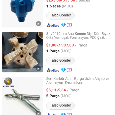
$295,00-315,00
Hunan, China
Fiyat 2024
(MOQ)
1 pieces
Talep Gönder
8 1/2" 19mm Ana
Dişi, Dört Bıçak,
Kesme
Orta Yumuşak Formasyon, PDC Çelik
Hebei Ruishi Bits Manufacturing Co., Ltd
Gövde Matkap
Ucu
/ Parça
$1,00-7.997,00
Hebei, China
Fiyat 2023
(MOQ)
1 Parça
Talep Gönder
Sert Karbür Adım Burgu Uçları Ahşap ve
Alüminyum Kesimi İçin
CHANGZHOU WEIYU TOOLS FACTORY
/ Parça
$5,11-5,64
Jiangsu, China
Fiyat 2024
(MOQ)
5 Parça
Talep Gönder