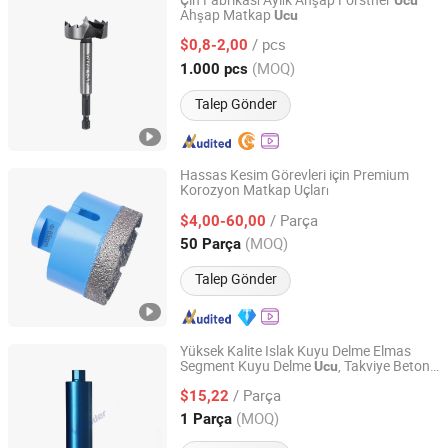
Çin Fabrikası Aylık Ahşap Forstner
Ucu
Ahşap Matkap
Ucu
Hangzhou Anka Cemented Carbide Tools Co., Ltd.
/ pcs
$0,8-2,00
Zhejiang, China
Fiyat 2011
(MOQ)
1.000 pcs
Talep Gönder
Hassas Kesim Görevleri için Premium
Korozyon Matkap Uçları
Diaflex (Changxing) Tools Co., Ltd.
/ Parça
$4,00-60,00
Zhejiang, China
Fiyat 2024
(MOQ)
50 Parça
Talep Gönder
Yüksek Kalite Islak Kuyu Delme Elmas
Segment Kuyu Delme
, Takviye Betonu
Ucu
Hangzhou Vleader Tools Co., Ltd.
Kuyu Delme Kesimi için Köpekbalığı
/ Parça
Segmentleri ile
$15,22
Zhejiang, China
Fiyat 2025
(MOQ)
1 Parça