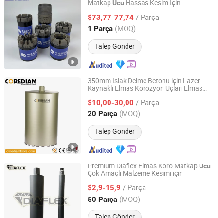
Matkap
Hassas Kesim İçin
Ucu
Cge Group Wuxi Drilling Tools Co., Ltd.
/ Parça
$73,77-77,74
Jiangsu, China
Fiyat 2025
(MOQ)
1 Parça
Talep Gönder
350mm Islak Delme Betonu için Lazer
Kaynaklı Elmas Korozyon Uçları Elmas
Shijiazhuang Corediam Tools Technology Co., Ltd.
Kesim Aletleri
/ Parça
$10,00-30,00
Hebei, China
Fiyat 2018
(MOQ)
20 Parça
Talep Gönder
Premium Diaflex Elmas Koro Matkap
Ucu
Çok Amaçlı Malzeme Kesimi için
Diaflex (Changxing) Tools Co., Ltd.
/ Parça
$2,9-15,9
Zhejiang, China
Fiyat 2024
(MOQ)
50 Parça
Talep Gönder