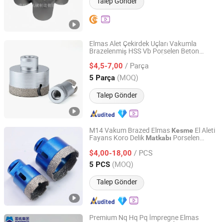
Talep Gönder
Elmas Alet Çekirdek Uçları Vakumla
Brazelenmiş HSS Vb Porselen Beton
QUANZHOU ZHUOSHI SUPERHARD TOOL CO., LTD.
Elektroplateli Duvarcı El İle
Aracı
Kesme
/ Parça
Kuru Duvarcı Porselen Fayans Matkap
$4,5-7,00
Ucu
Fujian, China
Fiyat 2014
(MOQ)
5 Parça
Talep Gönder
M14 Vakum Brazed Elmas
El Aleti
Kesme
Fayans Koro Delik
Porselen
Matkabı
QUANZHOU ZHUOSHI SUPERHARD TOOL CO., LTD.
Seramik için
/ PCS
$4,00-18,00
Fujian, China
Fiyat 2014
(MOQ)
5 PCS
Talep Gönder
Premium Nq Hq Pq İmpregne Elmas