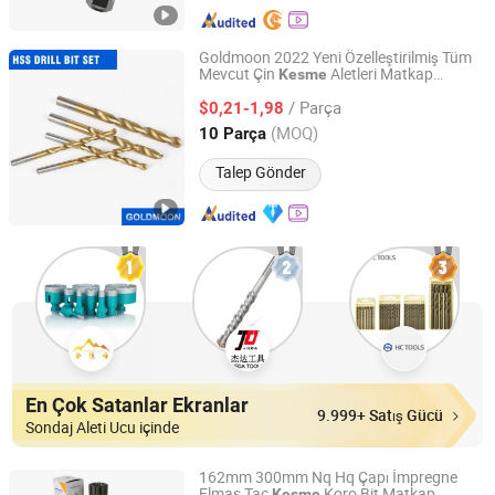
Goldmoon 2022 Yeni Özelleştirilmiş Tüm
Mevcut Çin
Aletleri Matkap
Kesme
Jiangsu Goldmoon Industry Co., Ltd.
Boyutları Uç
/ Parça
$0,21-1,98
Jiangsu, China
Fiyat 2015
(MOQ)
10 Parça
Talep Gönder
En Çok Satanlar Ekranlar
9.999+ Satış Gücü
Sondaj Aleti Ucu içinde
162mm 300mm Nq Hq Çapı İmpregne
Elmas Taç
Koro Bit Matkap
Kesme