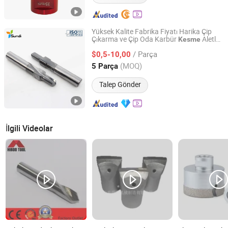
Yüksek Kalite Fabrika Fiyatı Harika Çip
Çıkarma ve Çip Oda Karbür
Aletleri
Kesme
Wuxi Sundi Precision Tools Co., Ltd
CNC Freze Kesici 1/2 Reamer Matkap
/ Parça
Uçları Alüminyum için ADC12
$0,5-10,00
Jiangsu, China
Fiyat 2022
(MOQ)
5 Parça
Talep Gönder
İlgili Videolar