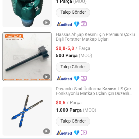
Hebei, China
Fiyat 2025
(MOQ)
1 Parça
Talep Gönder
Hassas Ahşap Kesimi için Premium Çoklu
Dişli Forstner Matkap Uçları
Shanghai Ostar Tools Int'l Co., Ltd.
/ Parça
$0,8-5,8
Shanghai, China
Fiyat 2015
(MOQ)
500 Parça
Talep Gönder
Dayanıklı Sınıf Üniforma
JIS Çok
Kesme
Fonksiyonlu Matkap Uçları için Düzenli
Yongkang Flying Trading Co., Ltd
Delme
/ Parça
$0,5
Zhejiang, China
Fiyat 2026
(MOQ)
1.000 Parça
Talep Gönder