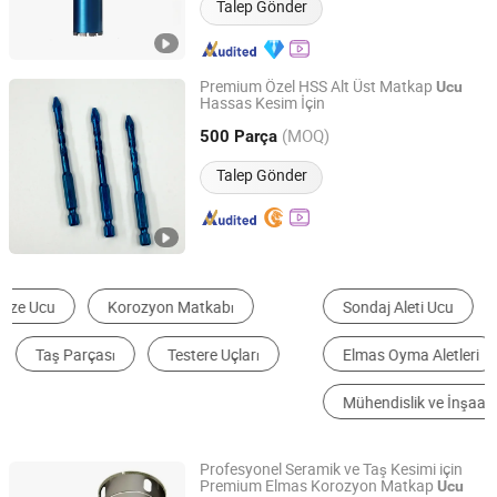
Talep Gönder
Premium Özel HSS Alt Üst Matkap
Ucu
Hassas Kesim İçin
Yueqing Green Arrow Tools Co., Ltd
(MOQ)
500 Parça
Zhejiang, China
Fiyat 2024
Talep Gönder
Sondaj Aleti Ucu
Maden Makine Parçaları
Elmas Oyma Aletleri
Makine Tezgahı Aksesuarları
Mühendislik ve İnşaat Makine Parçaları
Metal İşleme Makine Parçaları
Profesyonel Seramik ve Taş Kesimi için
Premium Elmas Korozyon Matkap
Ucu
Diaflex (Changxing) Tools Co., Ltd.