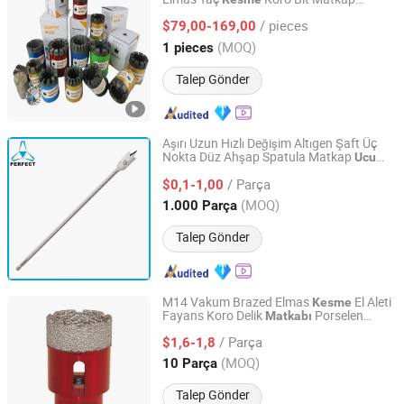
Wuxi Geotec Geological Equipment Co., Ltd.
Matkap Aracı Dövme Cevher Madenciliği
/ pieces
Sıcak Ürün
$79,00-169,00
Jiangsu, China
Fiyat 2006
(MOQ)
1 pieces
Talep Gönder
Aşırı Uzun Hızlı Değişim Altıgen Şaft Üç
Nokta Düz Ahşap Spatula Matkap
Ucu
Xuzhou Perfect Tools Co., Ltd.
Groovu ile
Kesme
/ Parça
$0,1-1,00
Jiangsu, China
Fiyat 2015
(MOQ)
1.000 Parça
Talep Gönder
M14 Vakum Brazed Elmas
El Aleti
Kesme
Fayans Koro Delik
Porselen
Matkabı
Zhengzhou Rayjie Tools Co., Ltd.
Seramik için
/ Parça
$1,6-1,8
Henan, China
Fiyat 2026
(MOQ)
10 Parça
Talep Gönder