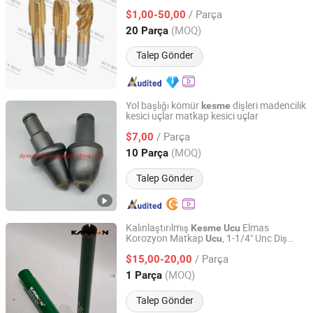
/ Parça
$1,00-50,00
Guangdong, China
Fiyat 2023
(MOQ)
20 Parça
Talep Gönder
Yol başlığı kömür
dişleri madencilik
kesme
kesici uçlar matkap kesici uçlar
Dynamic Machinery Technology Co., Ltd.
/ Parça
$7,00
Shandong, China
Fiyat 2019
(MOQ)
10 Parça
Talep Gönder
Kalınlaştırılmış
Elmas
Kesme
Ucu
Korozyon Matkap
, 1-1/4" Unc Diş
Ucu
Hebei Kannon Tools Co., Ltd
Yüksek Dayanıklılıkta Islak Delme İnşaatı
/ Parça
için Tasarlandı
$15,00-20,00
Hebei, China
Fiyat 2026
(MOQ)
1 Parça
Talep Gönder