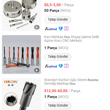
/ Parça
$0,5-5,00
Zhejiang, China
Fiyat 2024
(MOQ)
50 Parça
Talep Gönder
Kws Matkap
Ahşap İşleme Delik
Ucu
Açma Aracı CNC Merkezi
Chengdu Yibai Technology Co., Ltd.
(MOQ)
1 Parça
Sichuan, China
Fiyat 2010
Talep Gönder
Standart Karbür Uçlu 50mm
Kesme
Derinliği Matkap
Ucu
Zhejiang Xinxing Tools Co., Ltd.
/ Parça
$12,00-60,00
Zhejiang, China
Fiyat 2012
(MOQ)
1 Parça
Talep Gönder