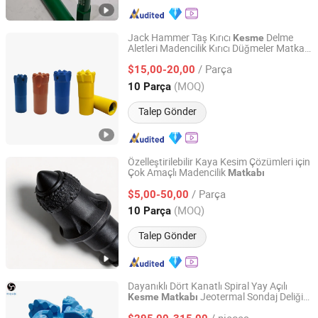
Jack Hammer Taş Kırıcı
Delme
Kesme
Aletleri Madencilik Kırıcı Düğmeler Matkap
Shandong Kat Drilling Tools Co., Ltd.
Uçları
/ Parça
$15,00-20,00
Shandong, China
Fiyat 2023
(MOQ)
10 Parça
Talep Gönder
Özelleştirilebilir Kaya Kesim Çözümleri için
Çok Amaçlı Madencilik
Matkabı
Beijing Haichuang Unite Technology Co., Ltd.
/ Parça
$5,00-50,00
Beijing, China
Fiyat 2026
(MOQ)
10 Parça
Talep Gönder
Dayanıklı Dört Kanatlı Spiral Yay Açılı
Jeotermal Sondaj Deliği
Kesme
Matkabı
Qidong Fengsu Drilling Tools Co., Ltd.
için
/ pieces