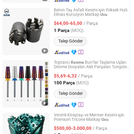
Beton Taş Asfalt Kesimi için Yüksek Hızlı
Elmas Korozyon Matkap
Ucu
Shijiazhuang Jimai Machinery Equipment Technology
Co., Ltd.
/ Parça
$64,00-65,00
(MOQ)
1 Parça
Hebei, China
Fiyat 2024
Talep Gönder
Toptancı
Burr'lar Taşlama Uçları
Kesme
Dönme Dosyaları Alet Parçaları Tungsten
Guangdong Jimdoa Electric Appliance Co., Ltd
Karbür Tırnak Taşlama
Ucu
/ Parça
$5,69-6,32
Guangdong, China
Fiyat 2021
(MOQ)
100 Parça
Talep Gönder
Verimli Kireçtaşı ve Mermer Kesimi için
Premium Tricone Matkap
Ucu
Hejian Dingtong Drill Bit Manufacturing Co., Ltd
/ Parça
$500,00-3.000,00