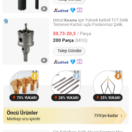
Metal
için Yüksek kaliteli TCT Delik
Kesme
Testeresi Karbür uçlu Paslanmaz Çelik
JIANGSU HAOKE MATERIAL TECH CO.,LTD
Metal alüminyum Alaşım için Deliğiyle
/ Parça
Delme
12 mm Delik Açıcı
$0,73-20,3
ucu
Jiangsu, China
Fiyat 2024
(MOQ)
200 Parça
Talep Gönder
75% YUKARI
28% YUKARI
25% YUKARI
Öncü Ürünler
75%'ye kadar
Matkap ucu içinde