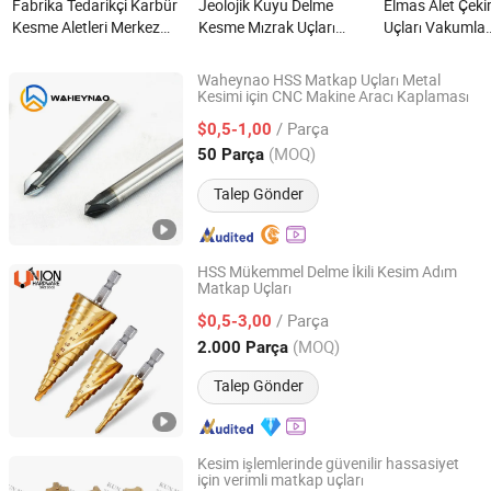
Fabrika Tedarikçi Karbür
Jeolojik Kuyu Delme
Elmas Alet Çeki
Kesme Aletleri Merkez
Kesme Mızrak Uçları
Uçları Vakumla
Matkap Uçları nedir?
nedir?
Brazelenmiş HS
Porselen Beton
Waheynao HSS Matkap Uçları Metal
Elektroplateli D
Kesimi için CNC Makine Aracı Kaplaması
Zhuzhou Anting Tungsten Carbide Tools Co., Ltd
İle Kesme Aracı
/ Parça
$0,5-1,00
Duvarcı Porsel
Hunan, China
Fiyat 2023
(MOQ)
50 Parça
Matkap Ucu ned
Talep Gönder
HSS Mükemmel Delme İkili Kesim Adım
Matkap Uçları
Hangzhou Union Hardware Co., Ltd
/ Parça
$0,5-3,00
Zhejiang, China
Fiyat 2023
(MOQ)
2.000 Parça
Talep Gönder
Kesim işlemlerinde güvenilir hassasiyet
için verimli matkap uçları
Dongguan Kunming Electronics Technology Co., Ltd.