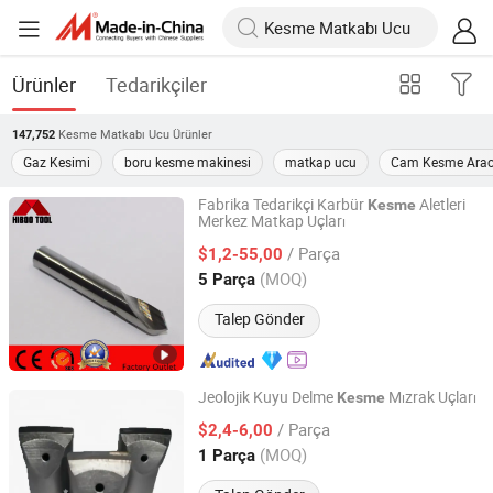
Ürünler
Tedarikçiler
Kesme Matkabı Ucu
Ürünler
147,752
Gaz Kesimi
boru kesme makinesi
matkap ucu
Cam Kesme Arac
Fabrika Tedarikçi Karbür
Aletleri
Kesme
Merkez Matkap Uçları
Changzhou Hongjian Tools Co., Ltd.
/ Parça
$1,2-55,00
Jiangsu, China
Fiyat 2009
(MOQ)
5 Parça
Talep Gönder
Jeolojik Kuyu Delme
Mızrak Uçları
Kesme
Shandong Juding Machinery Manufacturing Co., Ltd
/ Parça
$2,4-6,00
(MOQ)
1 Parça
Shandong, China
Fiyat 2026