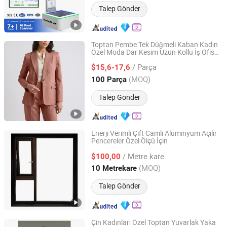
Talep Gönder
Toptan Pembe Tek Düğmeli Kaban Kadın
Özel Moda Dar Kesim Uzun Kollu İş Ofis
Dongguan Xiuyu Fashion Garment Co., Ltd.
Profesyonel Blazer Bayan Takım Ceket
/ Parça
$15,6-17,6
Guangdong, China
Fiyat 2025
(MOQ)
100 Parça
Talep Gönder
Enerji Verimli Çift Camlı Alüminyum Açılır
Pencereler Özel Ölçü İçin
Wuxi Xinbaizhe Building Materials Co., Ltd.
/ Metre kare
$100,00
Jiangsu, China
Fiyat 2026
(MOQ)
10 Metrekare
Talep Gönder
Çin Kadınları Özel Toptan Yuvarlak Yaka