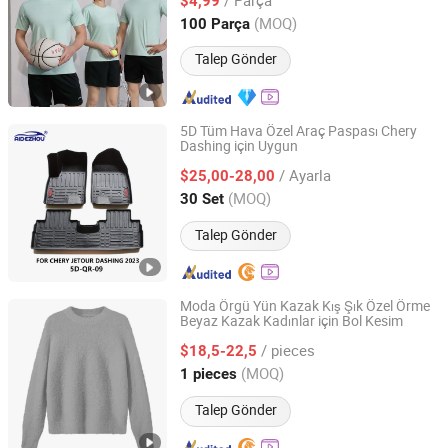
Logo Polyester DIY Fotoğraf
$4,99
Guangdong, China
Fiyat 2025
(MOQ)
100 Parça
Talep Gönder
5D Tüm Hava Özel Araç Paspası Chery
Dashing için Uygun
XIAMEN AIDEZHOU AUTOMOBILE CO., LTD.
/ Ayarla
$25,00-28,00
Fujian, China
Fiyat 2020
(MOQ)
30 Set
Talep Gönder
Moda Örgü Yün Kazak Kış Şık Özel Örme
Beyaz Kazak Kadınlar için Bol Kesim
Zhongshan K & P Knitting Co., Ltd.
/ pieces
$18,5-22,5
Guangdong, China
Fiyat 2025
(MOQ)
1 pieces
Talep Gönder