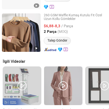
260 GSM Waffle Kumaş Kutulu Fit Özel
Uzun Kollu Gömlekler
Yiwu Jingfu Import and Export Co., Ltd.
/ Parça
$6,88-8,3
Zhejiang, China
Fiyat 2026
(MOQ)
2 Parça
Talep Gönder
İlgili Videolar