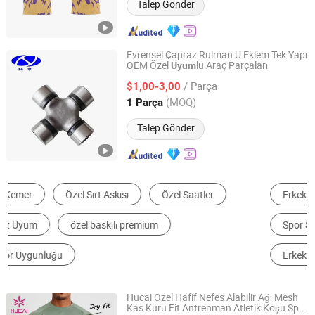
Talep Gönder
Evrensel Çapraz Rulman U Eklem Tek Yapı
OEM Özel
lu Araç Parçaları
Uyum
Shanghai Nashen Auto Assembly Co.,Ltd.
/ Parça
$1,00-3,00
Shanghai, China
Fiyat 2026
(MOQ)
1 Parça
Talep Gönder
Erkek Tişörtleri
Egzoz Sistemi
Polo Gömlek
Spor Salonu Fitness Seti
Tekerlek Göbeği, Jant ve Jant Teli
Erkek Kapüşonlu Sweatshirt
Hucai Özel Hafif Nefes Alabilir Ağı Mesh
Kas Kuru Fit Antrenman Atletik Koşu Spor
Dongguan Humen Hucai Garment Co., Ltd.