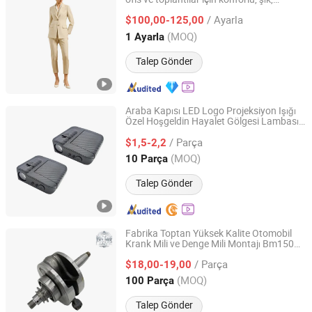
Qingdao Steven Tailoring I&T Co., Ltd
dayanıklı ve mükemmel bir iş elbisesi. Özel
/ Ayarla
kadın takımları için ideal
$100,00-125,00
Shandong, China
Fiyat 2025
(MOQ)
1 Ayarla
Talep Gönder
Araba Kapısı LED Logo Projeksiyon Işığı
Özel Hoşgeldin Hayalet Gölgesi Lambası
Shenzhen Fuyuanxin Technology Development Co., Ltd.
Evrensel
lu Su Geçirmez Kaymaz
Uyum
/ Parça
Gece Güvenlik Dekorasyonu
$1,5-2,2
Guangdong, China
Fiyat 2022
(MOQ)
10 Parça
Talep Gönder
Fabrika Toptan Yüksek Kalite Otomobil
Krank Mili ve Denge Mili Montajı Bm150
Langfang Zhouchi Import and Export Co., Ltd
için Motosiklet Parçaları Krank Mili
/ Parça
Montajı
$18,00-19,00
Guangdong, China
Fiyat 2026
(MOQ)
100 Parça
Talep Gönder