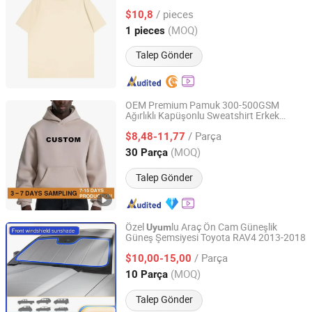
/ pieces
$10,8
Fujian, China
Fiyat 2026
(MOQ)
1 pieces
Talep Gönder
OEM Premium Pamuk 300-500GSM
Ağırlıklı Kapüşonlu Sweatshirt Erkek
Guangzhou Unithundred Garment
Kutulu Kesim Düşük Omuz Boş Pullover
/ Parça
Özel Düz Baskı Logo Özel Etiket Sp5der
$8,48-11,77
Sokak Modası Kapüşonlu Sweatshirt
Guangdong, China
Fiyat 2025
(MOQ)
30 Parça
Talep Gönder
Özel
lu Araç Ön Cam Güneşlik
Uyum
Güneş Şemsiyesi Toyota RAV4 2013-2018
Taizhou Sanqi Auto Parts Co., Ltd.
/ Parça
$10,00-15,00
Zhejiang, China
Fiyat 2020
(MOQ)
10 Parça
Talep Gönder