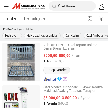
Ürünler
Tedarikçiler
Özel Uyum
Ürünler
92,446
Hızlı Uyum
kişiye özel kapüşonlular
Dar Kesim
Özel Ambalaj Ku
Villa için Pres Fit Özel Toptan Dökme
Demir Drenaj Izgarası
Jize County Hengyang Foundry Co., Ltd
/ Ton
$700,00-800,00
Hebei, China
Fiyat 2026
(MOQ)
1 Ton
Talep Gönder
Özel Medikal Ortopedik 3D Ayak Tarama
Makinesi Ayak İç Tabakası Tarayıcı
Chongqing Xiaoai Technology Co., Ltd.
/ Ayarla
$3.000,00-3.500,00
Chongqing, China
Fiyat 2026
(MOQ)
1 Ayarla