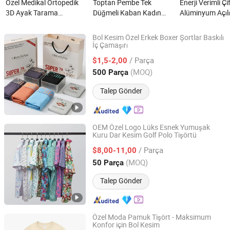
Özel Medikal Ortopedik
Toptan Pembe Tek
Enerji Verimli Çi
3D Ayak Tarama
Düğmeli Kaban Kadın
Alüminyum Açılı
Makinesi Ayak İç
Özel Moda Dar Kesim
Pencereler Özel 
Tabakası Tarayıcı nedir?
Uzun Kollu İş Ofis
nedir?
Bol Kesim Özel Erkek Boxer Şortlar Baskılı
Profesyonel Blazer
İç Çamaşırı
Shantou Cosman Clothing Co., Ltd.
Bayan Takım Ceket
/ Parça
$1,5-2,00
nedir?
Guangdong, China
Fiyat 2026
(MOQ)
500 Parça
Talep Gönder
OEM Özel Logo Lüks Esnek Yumuşak
Kuru Dar Kesim Golf Polo Tişörtü
Dongguan Qiandao Industrial Co., Ltd.
/ Parça
$8,00-11,00
Guangdong, China
Fiyat 2025
(MOQ)
50 Parça
Talep Gönder
Özel Moda Pamuk Tişört - Maksimum
Konfor için Bol Kesim
Fuzhou Miran Trading Co., Ltd.