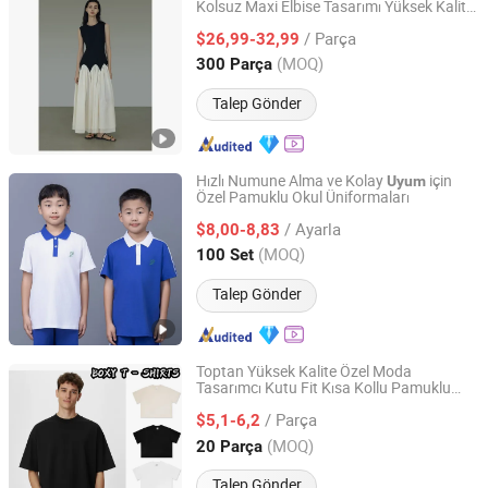
Kolsuz Maxi Elbise Tasarımı Yüksek Kalite
Jiaxing Qijia Imp&Exp Co., Ltd
Dar Kesim Günlük Tatil Elbisesi
/ Parça
$26,99-32,99
Zhejiang, China
Fiyat 2025
(MOQ)
300 Parça
Talep Gönder
Hızlı Numune Alma ve Kolay
için
Uyum
Özel Pamuklu Okul Üniformaları
Zhongshan Da'ai Wujiang Clothing Co., Ltd.
/ Ayarla
$8,00-8,83
Guangdong, China
Fiyat 2026
(MOQ)
100 Set
Talep Gönder
Toptan Yüksek Kalite Özel Moda
Tasarımcı Kutu Fit Kısa Kollu Pamuklu
Zhousi (Shenzhen) Clothing Co., Ltd.
Futbol Boş Düz Spor Tişört Günlük Giyim
/ Parça
Tişörtleri
$5,1-6,2
Guangdong, China
Fiyat 2026
(MOQ)
20 Parça
Talep Gönder