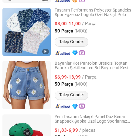
Tasarım Performans Polyester Spandeks
Spor Egzersiz Logolu Özel Nakışlı Polo
Dongguan Qiandao Industrial Co., Ltd.
Tişört Rahat Kesim Hızlı Kuruyan Golf
/ Parça
Kıyafetleri Erkekler için
$8,00-11,00
Guangdong, China
Fiyat 2025
(MOQ)
50 Parça
Talep Gönder
Bayanlar Kot Pantolon Üreticisi Toptan
Fabrika Şekillendiren Bel Boyfriend Kesim
Dongguan Xixiang E-Commerce Co., Ltd.
Kar Kırçıllı Esnek Denim Diz Yırtık
/ Parça
Güçlendirilmiş Dikiş Deneme Siparişi OEM
$6,99-13,99
ODM Özel Lo
Guangdong, China
Fiyat 2026
(MOQ)
50 Parça
Talep Gönder
Yeni Tasarım Nakış 6 Panel Düz Kenar
Snapback Şapka Özel Logo Sporlarınız
Dongguan D-Ray Headwear Co., Ltd.
için Uygun Logo Şapkası
/ pieces
$1,83-6,99