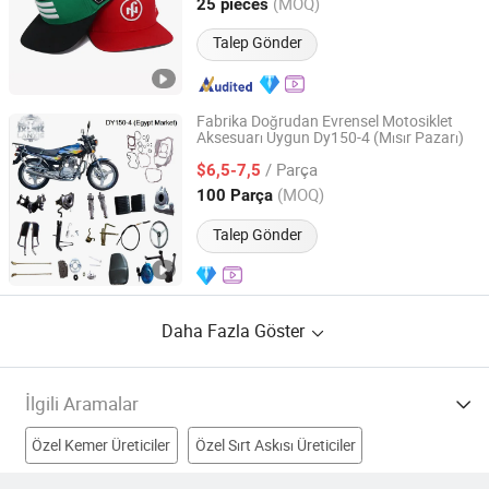
Guangdong, China
Fiyat 2024
(MOQ)
25 pieces
Talep Gönder
Fabrika Doğrudan Evrensel Motosiklet
Aksesuarı Uygun Dy150-4 (Mısır Pazarı)
Langfang Zhouchi Import and Export Co., Ltd
/ Parça
$6,5-7,5
Guangdong, China
Fiyat 2026
(MOQ)
100 Parça
Talep Gönder
Daha Fazla Göster
İlgili Aramalar
Özel Kemer Üreticiler
Özel Sırt Askısı Üreticiler