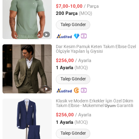
Erkek Aktif Fitness Spor Salonu Kıyafeti
/ Parça
$7,00-10,00
Guangdong, China
Fiyat 2019
(MOQ)
200 Parça
Talep Gönder
Dar Kesim Pamuk Keten Takım Elbise Özel
Ölçüyle Yapılan İş Giysisi
Facio Tailoring (Shanghai) Co., Ltd.
/ Ayarla
$256,00
Shanghai, China
Fiyat 2024
(MOQ)
1 Ayarla
Talep Gönder
Klasik ve Modern Erkekler İçin Özel Dikim
Takım Elbise - Mükemmel
Garantili
Uyum
Facio Tailoring (Shanghai) Co., Ltd.
/ Ayarla
$256,00
Shanghai, China
Fiyat 2024
(MOQ)
1 Ayarla
Talep Gönder