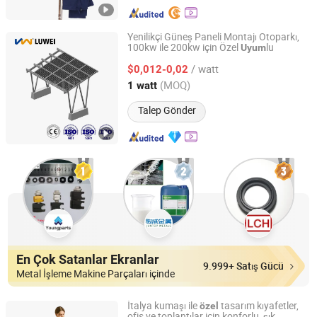
Yenilikçi Güneş Paneli Montajı Otoparkı,
100kw ile 200kw için Özel
lu
Uyum
Xiamen Luwei Prefabricated Steel Structure Co., Ltd.
/ watt
$0,012-0,02
Fujian, China
Fiyat 2025
(MOQ)
1 watt
Talep Gönder
En Çok Satanlar Ekranlar
9.999+ Satış Gücü
Metal İşleme Makine Parçaları içinde
İtalya kumaşı ile
tasarım kıyafetler,
özel
ofis ve toplantılar için konforlu, şık,