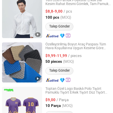
Yeni Özel Pamuk Polyester Erkek Dar
Kesim Rahat Resmi Gömlek, Tam Pamuk
Foshan Weimalong Weave Industrial Co., Ltd.
Sıvı Amonyak İçermeyen Ütüleme Süreci İş
/ pcs
Resmi Gömlek, Özelleştirilebilir Logo
$8,8-9,00
Guangdong, China
Fiyat 2025
(MOQ)
100 pcs
Talep Gönder
Özelleştirilmiş Boyut Araç Paspası Tüm
Hava Koşullarına Uygun Kesime Göre
Xiamen Artes Plasti Products Co., Ltd.
Uygun Özel EVA Malzeme Zemin
/ pieces
Paspasları
$9,99-11,99
Fujian, China
Fiyat 2025
(MOQ)
50 pieces
Talep Gönder
Toptan Özel Logo Baskılı Polo Tişört
Pamuklu Tişört Erkek Tişört Düz Tişört
Chuzhou Combo Sports Co., Ltd.
Atletik Koşu Tişörtleri Polyester Kuru Fit
/ Parça
Spor Salonu Fitness Erkek Tişörtleri
$9,00
Anhui, China
Fiyat 2022
(MOQ)
10 Parça