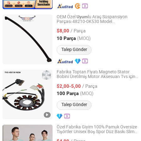
OEM Özel
lu Araç Süspansiyon
Uyum
Parçası 48210-0K530 Model
Hejian Light Truck Leaf Spring Factory
Spesifikasyonlu Yaprak Yay Plakası
/ Parça
$8,00
Hebei, China
Fiyat 2025
(MOQ)
10 Parça
Talep Gönder
Fabrika Toptan Fiyatı Magneto Stator
Bobini Üretilmiş Motor Aksesuarı Tvs için
Langfang Zhouchi Import and Export Co., Ltd
Uygun Hlx150 Yeni
/ Parça
$2,00-5,00
Guangdong, China
Fiyat 2026
(MOQ)
100 Parça
Talep Gönder
Özel Fabrika Giyim 100% Pamuk Oversize
Tişörtler Unisex Boş Spor Düz Baskı Slim
Guangzhou Nolai Garment Co., Ltd.
Fit Erkek Tişörtü OEM 50% Pamuk Özel
/ Parça