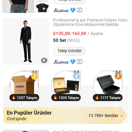
Profesyonel İş için Premium İtalyan Yünü,
Ölçülerinize Göre Mükemmel Şekilde
Qingdao Steven Tailoring I&T Co., Ltd
Dikilmiş, Yönetici Kıyafetleri için Özel Fit ve
/ Ayarla
Şık Tasarım B2b Alıcılar için
$135,00-165,00
Shandong, China
Fiyat 2025
(MOQ)
50 Set
Talep Gönder
1257 Talepte
1205 Talepte
1177 Talepte
En Popüler Ürünler
13.700+ Sorular
Özel içinde