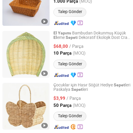
Zhejiang, China
Fiyat 2024
(MOQ)
1.000 Parça
Talep Gönder
Bambudan Dokunmuş Küçük
El
Yapımı
eme
i Dekoratif Ekolojik Dost Craft
El
Sepet
Shuifu Huiyang Agricultural Technology Co., Ltd.
Depolama Tepsisi
/ Parça
$68,00
Yunnan, China
Fiyat 2025
(MOQ)
10 Parça
Talep Gönder
Çocuklar için Hasır Söğüt Hediye
leri
Sepet
Paskalya
leri
Sepet
Qingdao Best Ever Handcrafts Co., Ltd.
/ Parça
$3,99
Shandong, China
Fiyat 2020
(MOQ)
50 Parça
Talep Gönder