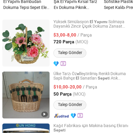
El Yapımı Bambudan
Şık El Yapımı Kırsal Tarz
Sofistike Plasti
Dokuma Tepsi Sepet Elek
Ev Dokuma Piknik
Sepet Kalıbı P
Zanaat Toptan nedir?
Depolama Sepeti Parti
Meyve Sepeti El
nedir?
için nedir?
Yüksek Simülasyon
Solmaya
El
Yapımı
Dayanıklı Zincir Çiçek Dokuma Zanaat
Nanjing Dongyu Home Arts and Crafts Co., Ltd
Yapay Bahar Asma Çiçekler Bitkiler
i
Sepet
/ Parça
Hl-125
$3,00-8,00
Jiangsu, China
Fiyat 2026
(MOQ)
720 Parça
Talep Gönder
Ülke Tarzı Öz
leştirilmiş Renkli Dokuma
el
Saplı Bahçe
Sanatları
i Atık
El
Sepet
Linyi Hengyibo Arts and Crafts Co., Ltd.
Temizleme için
/ Parça
$10,00-20,00
Shandong, China
Fiyat 2025
(MOQ)
50 Parça
Talep Gönder
Kağıt Fabrikası için Makina basınç Ekranı
i
Sepet
SUN HONG PAPER TECH XUZHOU LTD