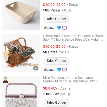
Büyük Kapasit
i Çamaşır
i Toplu
el
Sepet
/ Parça
Olarak
$10,00-12,00
Guangdong, China
Fiyat 2021
(MOQ)
100 Parça
Talep Gönder
G
eneks
Sanatı Beyaz Renk Dokuma
el
el
El
Saplı Yığılabilir Bahçe
i Dış Mekan
Sepet
Linyi Hengyibo Arts and Crafts Co., Ltd.
Depolama için
/ Parça
$10,00-20,00
Shandong, China
Fiyat 2025
(MOQ)
50 Parça
Talep Gönder
Dikiş Depolama Kutusu Depolama
Çantası
Sanatları Düzenleyici DIY Ev
El
Ningbo Yuena Import & Export Co., Ltd.
Çok Fonksiyonlu Depolama Dikiş
i
Sepet
/ Ayarla
$8,8-9,5
Zhejiang, China
Fiyat 2018
(MOQ)
1.000 Set
Talep Gönder