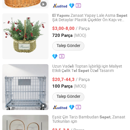
Zanaat Yapay Lale Asma
El
Yapımı
Sepet
Şık Detaylar Plastik Çiçekler Ön Kapı ve
Nanjing Dongyu Home Arts and Crafts Co., Ltd
Bahar Ev Dekorasyonu için
/ Parça
$3,00-8,00
Jiangsu, China
Fiyat 2026
(MOQ)
720 Parça
Talep Gönder
Uzun Vad
i Toptan İşbirliği için Maliyet
el
Etkili Ç
ik T
Öz
Tasarım
el
el
Sepet
el
Wuhu Xinzhu Technology. Co Ltd
/ Parça
$20,7-44,3
Anhui, China
Fiyat 2026
(MOQ)
100 Parça
Talep Gönder
Eşsiz Çin Tarzı Bambudan
, Zanaat
Sepet
Tutkunları için
Shenzhen Kudiyou Electronic Technology Co., Ltd.
/ Parça