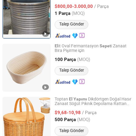
/ Parça
$800,00-3.000,00
Jiangsu, China
Fiyat 2026
(MOQ)
1 Parça
Talep Gönder
it Oval Fermantasyon
i Zanaat
El
Sepet
Bira Pişirme için
Guangzhou Nantian Sources Co., Ltd.
(MOQ)
100 Parça
Guangdong, China
Fiyat 2011
Talep Gönder
Toptan
Dikdörtgen Doğal Hasır
El
Yapımı
Zanaat Söğüt Piknik Depolama Rattan
Qingdao Rainbow Packaging Co., Ltd.
leri
Sepet
/ Parça
$9,68-10,98
Shandong, China
Fiyat 2023
(MOQ)
500 Parça
Talep Gönder