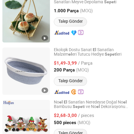
Sanatları Meyve Depolama
i
Sepet
Xiamen Ebei Import & Export Co., Ltd.
(MOQ)
1.000 Parça
Fujian, China
Fiyat 2012
Talep Gönder
Ekolojik Dostu Sanat
Sanatları
El
Malzem
eri Tutucu Hediye
leri
el
Sepet
Qingdao Best Ever Handcrafts Co., Ltd.
/ Parça
$1,49-3,99
Shandong, China
Fiyat 2020
(MOQ)
200 Parça
Talep Gönder
No
Sanatları Neredeyse Doğal No
el
El
el
Bambusu
i ve No
Dekorasyonu
Sepet
el
Shantou Chenghai Huijun Crafts & Gifts Co., Ltd.
için Bebekler
/ pieces
$2,68-3,00
Guangdong, China
Fiyat 2024
(MOQ)
500 pieces
Talep Gönder