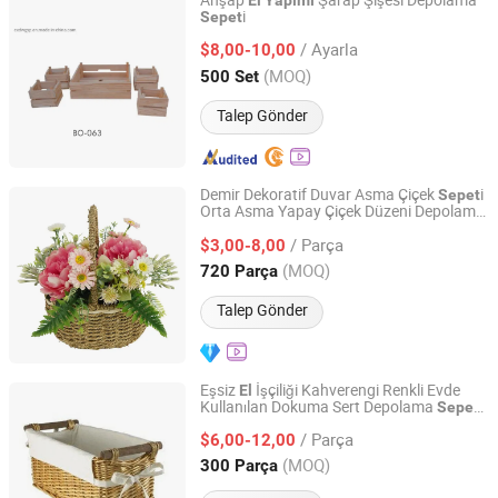
Ahşap
Şarap Şişesi Depolama
El
Yapımı
i
Sepet
CAO COUNTY DAWANG ARTS AND CRAFTS CO., LTD.
/ Ayarla
$8,00-10,00
Shandong, China
Fiyat 2020
(MOQ)
500 Set
Talep Gönder
Demir Dekoratif Duvar Asma Çiçek
i
Sepet
Orta Asma Yapay Çiçek Düzeni Depolama
Nanjing Dongyu Home Arts and Crafts Co., Ltd
leri Ev Sanatları ve
Sanatları için
Sepet
El
/ Parça
$3,00-8,00
Jiangsu, China
Fiyat 2026
(MOQ)
720 Parça
Talep Gönder
Eşsiz
İşçiliği Kahverengi Renkli Evde
El
Kullanılan Dokuma Sert Depolama
i
Sepet
Linyi Hengyibo Arts and Crafts Co., Ltd.
Sanatları Malzem
eri için
El
el
/ Parça
$6,00-12,00
Shandong, China
Fiyat 2025
(MOQ)
300 Parça