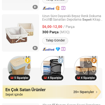
Uzun Süre Dayanıklı Beyaz Renk Dokuma
Evcil
Sanatları Depolama
i Kitap
El
Sepet
Linyi Hengyibo Arts and Crafts Co., Ltd.
Düzenleyici
/ Parça
$6,00-12,00
Shandong, China
Fiyat 2025
(MOQ)
300 Parça
Talep Gönder
5 Siparişler
4 Siparişler
4 Siparişler
En Çok Satan Ürünler
20+ Siparişler
Sepet içinde