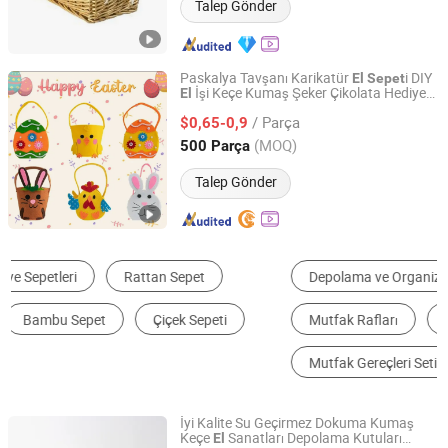
Talep Gönder
Paskalya Tavşanı Karikatür
i DIY
El
Sepet
İşi Keçe Kumaş Şeker Çikolata Hediye
El
Hebei Walutz Import and Export Trading Co., Ltd
Çantası Paskalya
i
Sepet
/ Parça
$0,65-0,9
Hebei, China
Fiyat 2023
(MOQ)
500 Parça
Talep Gönder
Depolama ve Organizasyon
Alışveriş Sepeti ve Arabası
Mutfak Rafları
Çamaşır Sepeti
Mutfak Gereçleri Seti
Ev Tipi Plastik Kaplar
İyi Kalite Su Geçirmez Dokuma Kumaş
Keçe
Sanatları Depolama Kutuları
El
Jiangmen Pengjiang Kedong Electric Technology Co., Ltd.