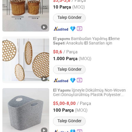
$3,5-3,8
Guangdong, China
Fiyat 2025
(MOQ)
10 Parça
Talep Gönder
Bambudan Yapılmış
eme
El
yapımı
El
i Anaokulu
Sanatları için
Sepet
El
Shuifu Huiyang Agricultural Technology Co., Ltd.
/ Parça
$0,6
Yunnan, China
Fiyat 2025
(MOQ)
1.000 Parça
Talep Gönder
İğneyle Dökülmüş Non-Woven
El
Yapımı
Geri Dönüştürülmüş Plastik Polyester
Jiangmen Pengjiang Kedong Electric Technology Co., Ltd.
Keçe Kumaş Ev Düzenleyici Ticari
/ Parça
Depolama Kapları No
Keçe Depolama
$5,00-8,00
el
i
Sepet
Guangdong, China
Fiyat 2021
(MOQ)
100 Parça
Talep Gönder