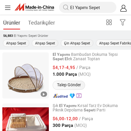
Ürünler
Tedarikçiler
El Yapımı Sepet
Ürünler
56,883
Ahşap Sepet
Ahşap Sepet
Çin Ahşap Sepet
Ahşap Sepet Fabrik
Bambudan Dokuma Tepsi
El
Yapımı
ek Zanaat Toptan
Sepet
El
Shuifu Huiyang Agricultural Technology Co., Ltd.
/ Parça
$4,17-4,95
Yunnan, China
Fiyat 2025
(MOQ)
1.000 Parça
Talep Gönder
Şık
Kırsal Tarz Ev Dokuma
El
Yapımı
Piknik Depolama
i Parti
Sepet
Linyi Hengyibo Arts and Crafts Co., Ltd.
/ Parça
$6,00-12,00
Shandong, China
Fiyat 2025
(MOQ)
300 Parça