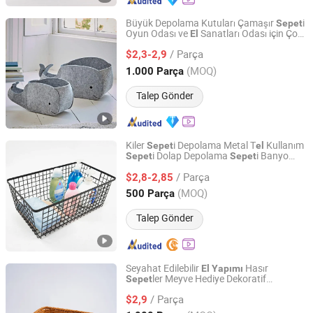
Büyük Depolama Kutuları Çamaşır
i
Sepet
Oyun Odası ve
Sanatları Odası için Çok
El
Beijing Ulike Technology Co., Ltd.
Amaçlı
/ Parça
$2,3-2,9
Beijing, China
Fiyat 2021
(MOQ)
1.000 Parça
Talep Gönder
Kiler
i Depolama Metal T
Kullanım
Sepet
el
i Dolap Depolama
i Banyo
Sepet
Sepet
Jiangmen zhaosheng hardware company LTD
Düzenleme
Sanatları Odası için
El
/ Parça
$2,8-2,85
Guangdong, China
Fiyat 2021
(MOQ)
500 Parça
Talep Gönder
Seyahat Edilebilir
Hasır
El
Yapımı
ler Meyve Hediye Dekoratif
Sepet
Jiashan Vega Display Co., Ltd.
Öz
leştirilmiş Ambalaj De Run
el
El
/ Parça
Sanatları
$2,9