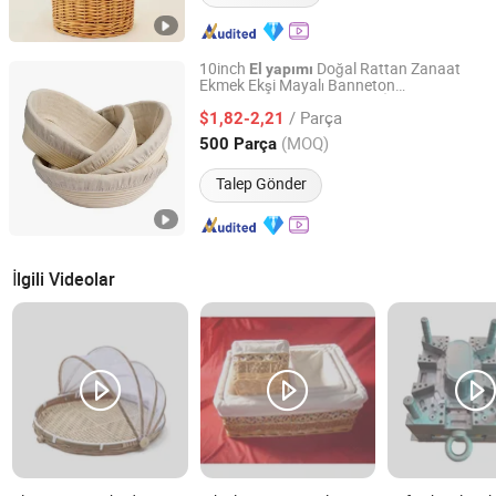
10inch
Doğal Rattan Zanaat
El
yapımı
Ekmek Ekşi Mayalı Banneton
Changsha Chengtong Technology Co., Ltd.
Mayalandırma
i Seti, İçlik Bezi
Sepet
/ Parça
Hediye
leri Toplu Yuvarlak
$1,82-2,21
Sepet
Hunan, China
Fiyat 2025
(MOQ)
500 Parça
Talep Gönder
İlgili Videolar