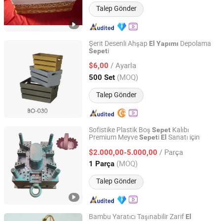
Talep Gönder
Şerit Desenli Ahşap
Depolama
El
Yapımı
i
Sepet
CAO COUNTY DAWANG ARTS AND CRAFTS CO., LTD.
/ Ayarla
$6,00
Shandong, China
Fiyat 2020
(MOQ)
500 Set
Talep Gönder
Sofistike Plastik Boş
Kalıbı
Sepet
Premium Meyve
i
Sanatı için
Sepet
El
Dongguan Howe Precision Mold Co.,LTD
/ Parça
$2.000,00-5.000,00
Guangdong, China
Fiyat 2018
(MOQ)
1 Parça
Talep Gönder
Bambu Yaratıcı Taşınabilir Zarif
El