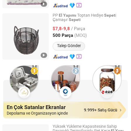
PP
Toptan Hediye
i
El
Yapımı
Sepet
Çamaşır
i
Sepet
Qingdao Rainbow Packaging Co., Ltd.
/ Parça
$7,8-9,8
Shandong, China
Fiyat 2023
(MOQ)
500 Parça
Talep Gönder
En Çok Satanlar Ekranlar
9.999+ Satış Gücü
Depolama ve Organizasyon içinde
Yüksek Yükleme Kapasitesine Sahip
Dayanıklı Termoformlu Pet Keçe
El
Yapımı