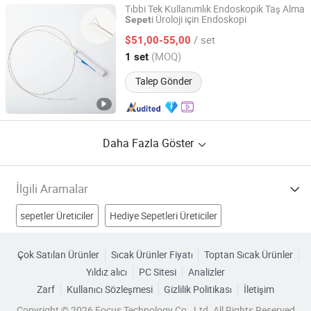
Tıbbi Tek Kullanımlık Endoskopik Taş Alma
i Üroloji için Endoskopi
Sepet
Suzhou Ruizhuoyuan Medical Sci & Tech Co., Ltd.
/ set
$51,00-55,00
Jiangsu, China
Fiyat 2025
(MOQ)
1 set
Talep Gönder
Daha Fazla Göster
İlgili Aramalar
sepetler Üreticiler
Hediye Sepetleri Üreticiler
Rattan Sepet Üreticiler
Metal Tel Sepet Üreticiler
Çok Satılan Ürünler
Sıcak Ürünler Fiyatı
Toptan Sıcak Ürünler
Yıldız alıcı
PC Sitesi
Analizler
Bambu Sepet Fabrikalar
Çiçek Sepeti Fabrikalar
Zarf
Kullanıcı Sözleşmesi
Gizlilik Politikası
İletişim
paskalya el sanatları sepeti Fabrikalar
Copyright © 2026 Focus Technology Co., Ltd. All Rights Reserved