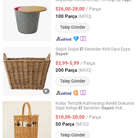
Jiangmen Pengjiang Kedong Electric Technology Co., Ltd.
No
i Öz
Renk
el
Sepet
el
/ Parça
$26,00-28,00
Guangdong, China
Fiyat 2021
(MOQ)
100 Parça
Talep Gönder
Söğüt Doğal
Sanatları Kirli Giysi Eşya
El
i
Sepet
Qingdao Best Ever Handcrafts Co., Ltd.
/ Parça
$2,99-5,99
Shandong, China
Fiyat 2020
(MOQ)
200 Parça
Talep Gönder
Kolay Temizlik Kahverengi Renkli Dokuma
Saplı Bahçe
Sanatları
i Atık
El
Sepet
Linyi Hengyibo Arts and Crafts Co., Ltd.
Toplama için
/ Parça
$10,00-20,00
Shandong, China
Fiyat 2025
(MOQ)
50 Parça
Talep Gönder