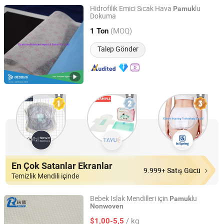
Hidrofilik Emici Sıcak Hava
lu
Pamuk
Dokuma
Quanzhou Newbusi Import & Export Co., Ltd.
(MOQ)
1 Ton
Fujian, China
Fiyat 2018
Talep Gönder
En Çok Satanlar Ekranlar
9.999+ Satış Gücü
Temizlik Mendili içinde
Bebek Islak Mendilleri için
lu
Pamuk
Nonwoven
Huzhou Raylane New Materials Co., Ltd
/ kg
$1,00-5,5