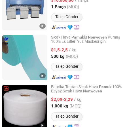
Dokuma Olmayan Ekipman Ürün Hattı
$10.000,00
Shandong, China
Fiyat 2020
(MOQ)
1 Parça
Talep Gönder
Sıcak Hava
lu
Kumaş
Pamuk
Nonwoven
100% Es Lifleri Yüz Maskesi için
ZHEJIANG GUAN SHENG NEW MATERIALS TECHNOLOGY
CO., LTD.
/ kg
$1,5-2,5
(MOQ)
500 kg
Zhejiang, China
Fiyat 2020
Talep Gönder
Fabrika Toptan Sıcak Hava
100%
Pamuk
Beyaz Sıcak Hava
Nonwoven
Fujian Angel Nonwoven Fabric Tech Co., Ltd.
/ kg
$2,09-2,29
Fujian, China
Fiyat 2022
(MOQ)
1.000 kg
Talep Gönder