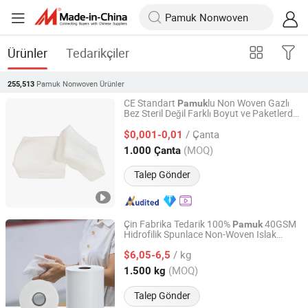
Ürünler
Tedarikçiler
Pamuk Nonwoven
Ürünler
255,513
CE Standart
lu Non Woven Gazlı
Pamuk
Bez Steril Değil Farklı Boyut ve Paketlerde
Hubei Qianjiang Kingphar Medical Material Co., Ltd.
Mevcuttur
/ Çanta
$0,001-0,01
Hubei, China
Fiyat 2020
(MOQ)
1.000 Çanta
Talep Gönder
Çin Fabrika Tedarik 100%
40GSM
Pamuk
Hidrofilik Spunlace Non-Woven Islak
Haorui Tech Co., Ltd.
Mendiller için
/ kg
$6,05-6,5
Jiangxi, China
Fiyat 2022
(MOQ)
1.500 kg
Talep Gönder