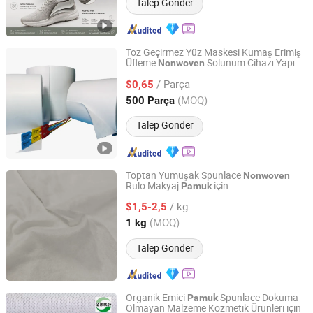
Talep Gönder
Toz Geçirmez Yüz Maskesi Kumaş Erimiş
Üfleme
Solunum Cihazı Yapımı
Nonwoven
Filterek Products Tech Co., Ltd.
için
/ Parça
$0,65
Shanghai, China
Fiyat 2020
(MOQ)
500 Parça
Talep Gönder
Toptan Yumuşak Spunlace
Nonwoven
Rulo Makyaj
için
Pamuk
Hefei YuChen Plastic Products Co., Ltd.
/ kg
$1,5-2,5
Anhui, China
Fiyat 2018
(MOQ)
1 kg
Talep Gönder
Organik Emici
Spunlace Dokuma
Pamuk
Olmayan Malzeme Kozmetik Ürünleri için
Kingmax Cellulose Co., Ltd.