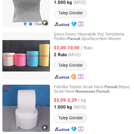
Fujian, China
Fiyat 2022
(MOQ)
1.000 kg
Talep Gönder
Çevre Dostu Yıkanabilir Yüz Temizleme
Pedleri
Spunlace Non-Woven
Pamuk
Qingdao Greenway Industrial Limited
/ Rulo
$3,00-10,00
Shandong, China
Fiyat 2019
(MOQ)
2 Rulo
Talep Gönder
Fabrika Toptan Sıcak Hava
Beyaz
Pamuk
Sıcak Hava
Nonwoven
Pamuk
Fujian Angel Nonwoven Fabric Tech Co., Ltd.
/ kg
$2,09-2,29
Fujian, China
Fiyat 2022
(MOQ)
1.000 kg
Talep Gönder