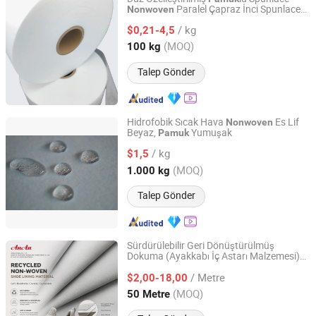
Paralel Çapraz İnci Spunlace
Nonwoven
Ningbo Zhengfiltration Products Co., Ltd.
Kumaşı Yıkama Bezi Jumbo
Nonwoven
/ kg
Ruloları
$0,21-4,5
Zhejiang, China
Fiyat 2024
(MOQ)
100 kg
Talep Gönder
Hidrofobik Sıcak Hava
Es Lif
Nonwoven
Beyaz,
Yumuşak
Pamuk
Quanzhou Newbusi Import & Export Co., Ltd.
/ kg
$1,5
Fujian, China
Fiyat 2018
(MOQ)
1.000 kg
Talep Gönder
Sürdürülebilir Geri Dönüştürülmüş
Dokuma (Ayakkabı İç Astarı Malzemesi)
ANAN (CHINA) CO., LTD
için Ayakkabı Tedarik Fabrikası Grs
/ Metre
Sertifikalı
$2,00-18,00
Fujian, China
Fiyat 2026
(MOQ)
50 Metre