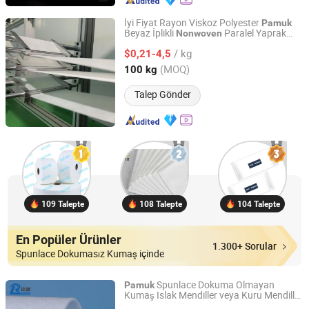
İyi Fiyat Rayon Viskoz Polyester
Pamuk
Beyaz İplikli
Paralel Yaprak
Nonwoven
Ningbo Zhengfiltration Products Co., Ltd.
Kumaş
/ kg
$0,21-4,5
Zhejiang, China
Fiyat 2024
(MOQ)
100 kg
Talep Gönder
109 Talepte
108 Talepte
104 Talepte
En Popüler Ürünler
1.300+ Sorular
Spunlace Dokumasız Kumaş içinde
Spunlace Dokuma Olmayan
Pamuk
Kumaş Islak Mendiller veya Kuru Mendiller
Huzhou Raylane New Materials Co., Ltd
için