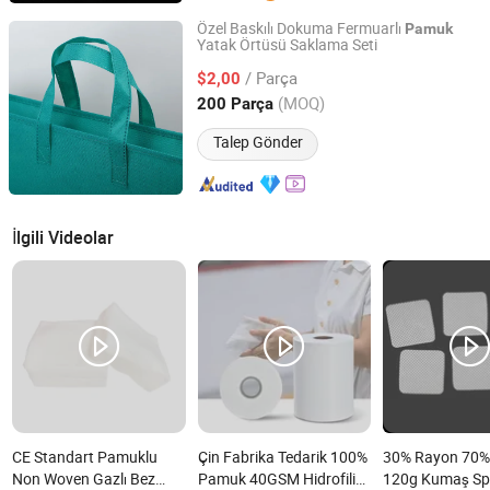
Özel Baskılı Dokuma Fermuarlı
Pamuk
Yatak Örtüsü Saklama Seti
Tongcheng Wuchuang Household Products Co., Ltd.
/ Parça
$2,00
Anhui, China
Fiyat 2026
(MOQ)
200 Parça
Talep Gönder
İlgili Videolar
CE Standart Pamuklu
Çin Fabrika Tedarik 100%
30% Rayon 70% 
Non Woven Gazlı Bez
Pamuk 40GSM Hidrofilik
120g Kumaş Sp