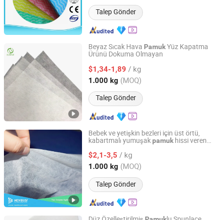
Talep Gönder
Beyaz Sıcak Hava
Yüz Kapatma
Pamuk
Ürünü Dokuma Olmayan
SUNSHINE NONWOVEN FABRIC CO.,LTD QUANZHOU
/ kg
$1,34-1,89
Fujian, China
Fiyat 2022
(MOQ)
1.000 kg
Talep Gönder
Bebek ve yetişkin bezleri için üst örtü,
kabartmalı yumuşak
hissi veren
pamuk
Quanzhou Newbusi Import & Export Co., Ltd.
kumaş
nonwoven
/ kg
$2,1-3,5
Fujian, China
Fiyat 2018
(MOQ)
1.000 kg
Talep Gönder
Düz Özelleştirilmiş
lu Spunlace
Pamuk