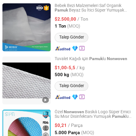
Bebek Bezi Malzemeleri Saf Organik
Beyaz Su İtici Süper Yumuşak
Pamuk
Quanzhou Newbusi Import & Export Co., Ltd.
Sıcak Hava İle İşlenmiş
Kumaş
Nonwoven
/ Ton
$2.500,00
Fujian, China
Fiyat 2018
(MOQ)
1 Ton
Talep Gönder
Tuvalet Kağıdı için
lu
Pamuk
Nonwoven
Huzhou Raylane New Materials Co., Ltd
/ kg
$1,00-5,5
(MOQ)
500 kg
Zhejiang, China
Fiyat 2023
Talep Gönder
Özel
Baskılı Logo Süper Emici
Nonwoven
Su Mısır Disinfektanı Yumuşak
lu
Pamuk
Hangzhou Special Nonwovens Co., Ltd.
Havlular Kokusuz Süper Emici ve Temizlik
/ Parça
ile
$0,21
Zhejiang, China
Fiyat 2010
(MOQ)
5.000 Parça