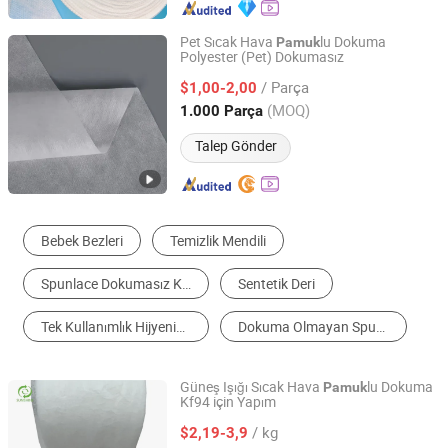
Pet Sıcak Hava
lu Dokuma
Pamuk
Polyester (Pet) Dokumasız
Dalian HLB New Material Technology Co., Ltd
/ Parça
$1,00-2,00
Liaoning, China
Fiyat 2025
(MOQ)
1.000 Parça
Talep Gönder
Bebek Bezleri
Temizlik Mendili
Spunlace Dokumasız Kumaş
Sentetik Deri
Tek Kullanımlık Hijyenik Ürünler
Dokuma Olmayan Spunbond Kumaşı
Güneş Işığı Sıcak Hava
lu Dokuma
Pamuk
Kf94 için Yapım
SUNSHINE NONWOVEN FABRIC CO.,LTD QUANZHOU
/ kg
$2,19-3,9