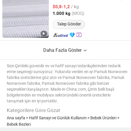
/ kg
$0,8-1,2
Hebei, China
Fiyat 2020
(MOQ)
1.000 kg
Talep Gönder
Daha Fazla Göster
Size Çin'deki güvenilir ev ve hafif sanayi tedarikçilerinden tedarik
etme seçeneği sunuyoruz. Yukarıda verilen en iyi Pamuk Nonwoven
fabrika üreticilerine göz atın ve Pamuk Nonwoven fabrika, Pamuk
Nonwoven fabrika, Pamuk Nonwoven fabrika gibi benzer
seçenekleri karşılaştırın. Made-in-China.com, Çin'in belli başlı
bölgelerinden ev mobilyası sektöründeki önemli üreticilerle
tanışmak için en iyi portaldır.
Kategorilere Göre Gözat
Ana sayfa
>
Hafif Sanayi ve Günlük Kullanım
>
Bebek Ürünleri
>
Bebek Bezleri