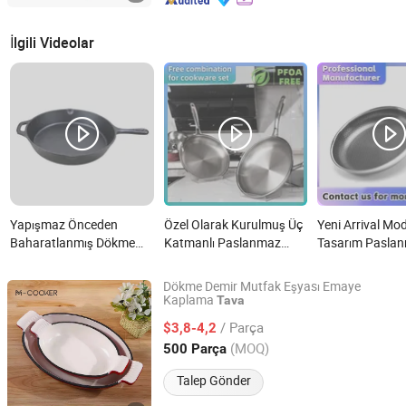
İlgili Videolar
Yapışmaz Önceden
Özel Olarak Kurulmuş Üç
Yeni Arrival Mo
Baharatlanmış Dökme
Katmanlı Paslanmaz
Tasarım Paslan
Demir Mutfak Eşyaları
Çelik Renk Değiştirmeyen
pişirme Yazılımı
Tavalar Kızartma Sote
Mutfak Eşyası 28cm
olmayan Hone
Dökme Demir Mutfak Eşyası Emaye
Tavası Tüm Ocaklar için
Tavada nedir?
Kaplama 28 cm
Kaplama
Tava
Hebei Baichu Technology Co., Ltd.
Dökme Demir Kızartma
Tavası nedir?
/ Parça
$3,8-4,2
Tavası Çin Fabrikası
Hebei, China
Fiyat 2026
(MOQ)
500 Parça
BSCI, LFGB, FDA ile
nedir?
Talep Gönder