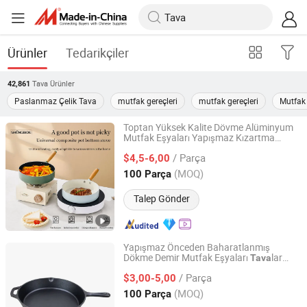
Ürünler
Tedarikçiler
Tava
Ürünler
42,861
Paslanmaz Çelik Tava
mutfak gereçleri
mutfak gereçleri
Mutfak 
Toptan Yüksek Kalite Dövme Alüminyum
Mutfak Eşyaları Yapışmaz Kızartma
Chaozhou Jinbole Stainless Steel Products Co., Ltd.
sı Alüminyum Kızartma
sı
Tava
Tava
/ Parça
$4,5-6,00
Guangdong, China
Fiyat 2025
(MOQ)
100 Parça
Talep Gönder
Yapışmaz Önceden Baharatlanmış
Dökme Demir Mutfak Eşyaları
lar
Tava
Hebei Cookwin Kitchen Products Co., Ltd.
Kızartma Sote
sı Tüm Ocaklar için
Tava
/ Parça
Dökme Demir Kızartma
sı Çin
$3,00-5,00
Tava
Fabrikası BSCI, LFGB, FDA ile
Hebei, China
Fiyat 2016
(MOQ)
100 Parça