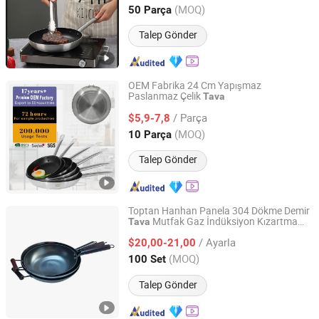
Guangdong, China
Fiyat 2018
(MOQ)
50 Parça
Talep Gönder
OEM Fabrika 24 Cm Yapışmaz
Paslanmaz Çelik
Tava
Jiangmen Xinhaohui Kitchenware Manufacturing Co., Ltd
/ Parça
$5,9-7,8
Guangdong, China
Fiyat 2024
(MOQ)
10 Parça
Talep Gönder
Toptan Hanhan Panela 304 Dökme Demir
Mutfak Gaz İndüksiyon Kızartma
Tava
Hebei Debien Technology Co., Ltd.
sı Isıya Dayanıklı Sap ile
Tava
/ Ayarla
$20,00-21,00
Hebei, China
Fiyat 2023
(MOQ)
100 Set
Talep Gönder