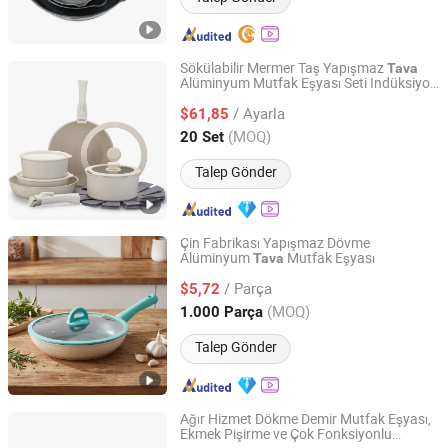
Sökülabilir Mermer Taş Yapışmaz
Tava
Alüminyum Mutfak Eşyası Seti Indüksiyon
Ningbo Ezfocus Co., Ltd.
Ocak Ez30176
/ Ayarla
$61,85
Zhejiang, China
Fiyat 2021
(MOQ)
20 Set
Talep Gönder
Çin Fabrikası Yapışmaz Dövme
Alüminyum
Mutfak Eşyası
Tava
Yongkang Manxinge Industry and Trade Co., Ltd.
/ Parça
$5,72
Zhejiang, China
Fiyat 2026
(MOQ)
1.000 Parça
Talep Gönder
Ağır Hizmet Dökme Demir Mutfak Eşyası,
Ekmek Pişirme ve Çok Fonksiyonlu
Hebei Xilaifu Technology Co., Ltd.