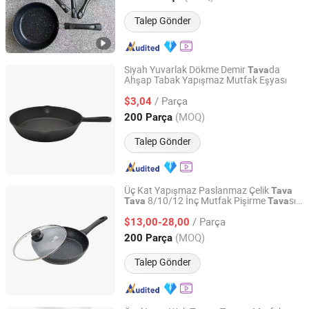
Talep Gönder
Siyah Yuvarlak Dökme Demir
da
Tava
Ahşap Tabak Yapışmaz Mutfak Eşyası
Eagle Catering Equipment Co., Ltd.
/ Parça
$3,04
Guangdong, China
Fiyat 2018
(MOQ)
200 Parça
Talep Gönder
Üç Kat Yapışmaz Paslanmaz Çelik
Tava
8/10/12 İnç Mutfak Pişirme
sı
Tava
Tava
Xuzhou Sheng Ming Casting Co., Ltd
Kızartma
sı
Tava
/ Parça
$13,00-28,00
Jiangsu, China
Fiyat 2024
(MOQ)
200 Parça
Talep Gönder