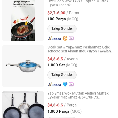
Özel Logo Wok
sı Toptan Mutfak
Tava
Eşyası Tedariki
Ningbo Midui Hardware Co., Ltd.
/ Parça
$2,7-6,00
Zhejiang, China
Fiyat 2026
(MOQ)
100 Parça
Talep Gönder
Sıcak Satış Yapışmaz Paslanmaz Çelik
Tencere Seti Alman Indüksiyon
ları
Tava
Jiangmen Changshi Industry Co., Ltd.
Mutfak Kullanımı İçin
/ Ayarla
$4,8-6,5
Guangdong, China
Fiyat 2025
(MOQ)
1.000 Set
Talep Gönder
Yapışmaz Wok Mutfak Aletleri Mutfak
Eşyaları Yapışmaz 4/5/6/8PCS
Jiangmen Ruida Houseware Co., Ltd.
Paslanmaz Çelik
Kızartma
sı
Tava
Tava
/ Parça
$4,8-6,5
Guangdong, China
Fiyat 2019
(MOQ)
1.000 Parça