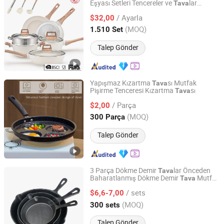
Eşyası Setleri Tencereler ve
lar
Tava
Chongqing Deng's Yaohe Knifeware Co., Ltd.
Popüler Ev Mutfak Tencere Setleri
/ Ayarla
Kızartma
sı Alüminyum Pişirme
$32,00
Tava
Tenceresi Kapaklı
Chongqing, China
Fiyat 2023
(MOQ)
1.510 Set
Talep Gönder
Yapışmaz Kızartma
sı Mutfak
Tava
Pişirme Tenceresi Kızartma
sı
Tava
Chaozhou Jinbole Stainless Steel Products Co., Ltd.
/ Parça
$2,00
Guangdong, China
Fiyat 2025
(MOQ)
300 Parça
Talep Gönder
3 Parça Dökme Demir
lar Önceden
Tava
Baharatlanmış Dökme Demir
Mutfak
Tava
Hebei Shangqiao Imp. & Exp. Co., Ltd.
Eşyası Dökme Demir
Seti
Tava
/ sets
$6,6-7,00
Hebei, China
Fiyat 2024
(MOQ)
300 sets
Talep Gönder