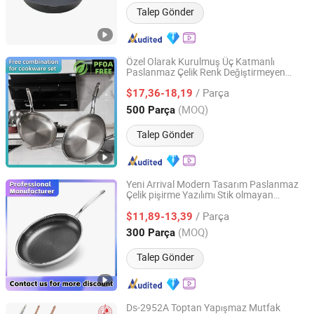
Talep Gönder
Özel Olarak Kurulmuş Üç Katmanlı
Paslanmaz Çelik Renk Değiştirmeyen
Heshan City Yinghong Metal Products Co., Ltd.
Mutfak Eşyası 28cm
da
Tava
/ Parça
$17,36-18,19
Guangdong, China
Fiyat 2023
(MOQ)
500 Parça
Talep Gönder
Yeni Arrival Modern Tasarım Paslanmaz
Çelik pişirme Yazılımı Stik olmayan
Heshan City Yinghong Metal Products Co., Ltd.
Honeycomb Kaplama 28 cm Yağlama
/ Parça
sı
$11,89-13,39
Tava
Guangdong, China
Fiyat 2023
(MOQ)
300 Parça
Talep Gönder
Ds-2952A Toptan Yapışmaz Mutfak