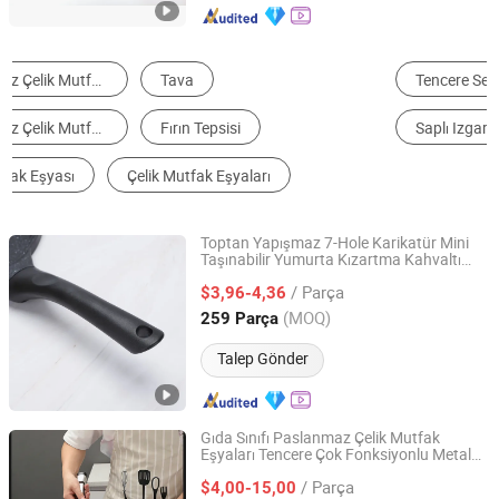
Tencere Seti
Fırın Malzemeleri
Tavalar
Saplı Izgara
Tepsiler
Mutfak Gereçleri Seti
Toptan Yapışmaz 7-Hole Karikatür Mini
Taşınabilir Yumurta Kızartma Kahvaltı
GOOD SELLER CO., LTD
Mutfak Eşyası Krep
sı
Tava
/ Parça
$3,96-4,36
Zhejiang, China
Fiyat 2010
(MOQ)
259 Parça
Talep Gönder
Gıda Sınıfı Paslanmaz Çelik Mutfak
Eşyaları Tencere Çok Fonksiyonlu Metal
BOSOM METAL CO., LTD.
Petek Yapılı Yapışmaz Kaplama
Tava
/ Parça
Izgara Tenceresi Wok Kızartma
ları
$4,00-15,00
Tava