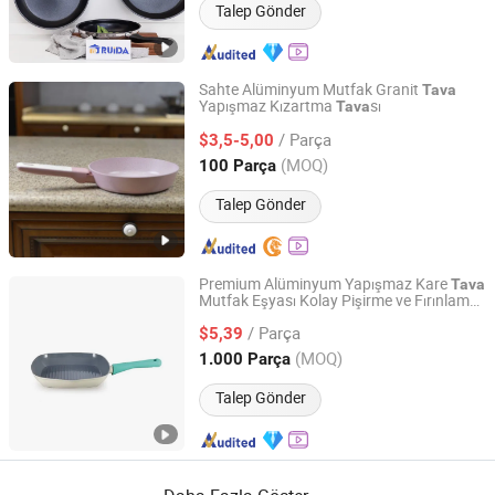
Talep Gönder
Sahte Alüminyum Mutfak Granit
Tava
Yapışmaz Kızartma
sı
Tava
Lingxu Technology Co., Ltd.
/ Parça
$3,5-5,00
Chongqing, China
Fiyat 2025
(MOQ)
100 Parça
Talep Gönder
Premium Alüminyum Yapışmaz Kare
Tava
Mutfak Eşyası Kolay Pişirme ve Fırınlama
Yongkang Manxinge Industry and Trade Co., Ltd.
için
/ Parça
$5,39
Zhejiang, China
Fiyat 2026
(MOQ)
1.000 Parça
Talep Gönder