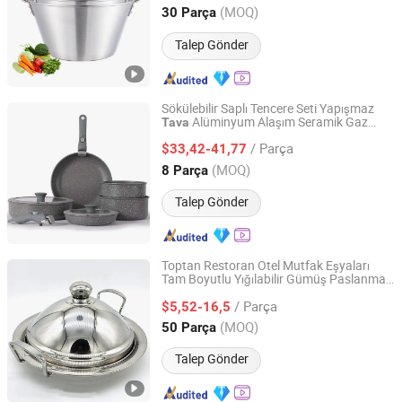
(MOQ)
30 Parça
Guangdong, China
Fiyat 2024
Talep Gönder
Sökülebilir Saplı Tencere Seti Yapışmaz
Alüminyum Alaşım Seramik Gaz
Tava
Jinhua Hengyang Cross-Border Trade Limited Liability
Ocağı
Company
/ Parça
$33,42-41,77
(MOQ)
8 Parça
Zhejiang, China
Fiyat 2025
Talep Gönder
Toptan Restoran Otel Mutfak Eşyaları
Tam Boyutlu Yığılabilir Gümüş Paslanmaz
CHAOZHOU DIWELL STAINLESS STEEL KITCHENWARE
Çelik Paella
sı
Tava
CO., LTD.
/ Parça
$5,52-16,5
(MOQ)
50 Parça
Guangdong, China
Fiyat 2023
Talep Gönder