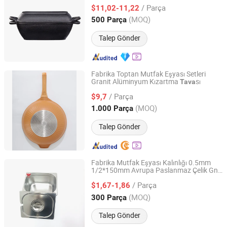
Pişirme için Izgara
sı ile Ekmek
Tava
/ Parça
sı
$11,02-11,22
Tava
Hebei, China
Fiyat 2025
(MOQ)
500 Parça
Talep Gönder
Fabrika Toptan Mutfak Eşyası Setleri
Granit Alüminyum Kızartma
sı
Tava
Zhe Jiang Lai Ke Electronic Technology Co., Ltd
/ Parça
$9,7
Zhejiang, China
Fiyat 2023
(MOQ)
1.000 Parça
Talep Gönder
Fabrika Mutfak Eşyası Kalınlığı 0.5mm
1/2*150mm Avrupa Paslanmaz Çelik Gn
Chaozhou Chao'an Yusheng Hardware Products Co., Ltd
Tava
/ Parça
$1,67-1,86
Guangdong, China
Fiyat 2024
(MOQ)
300 Parça
Talep Gönder