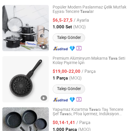
Popüler Modern Paslanmaz Çelik Mutfak
Eşyası Tencere
lar
Tava
Jiangmen Ruida Metal Products Co., Ltd.
/ Ayarla
$6,5-27,5
Guangdong, China
Fiyat 2025
(MOQ)
1.000 Set
Talep Gönder
Premium Alüminyum Makarna
Seti
Tava
Kolay Pişirme İçin
Foshan Nanhai Sunleaf Metal Products Co., Ltd.
/ Parça
$19,00-22,00
Guangdong, China
Fiyat 2026
(MOQ)
1 Parça
Talep Gönder
Yapışmaz Kızartma
sı Taş Tencere
Tava
Şef
sı, Pfoa İçermez, Indüksiyon
Tava
Market Union Co. Ltd.
Uyumlu
/ Parça
$0,14-1,41
Zhejiang, China
Fiyat 2010
(MOQ)
1.000 Parça