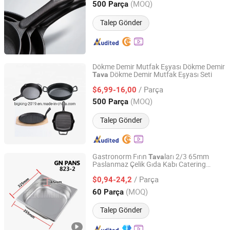
(MOQ)
500 Parça
Hebei, China
Fiyat 2018
Talep Gönder
Dökme Demir Mutfak Eşyası Dökme Demir
Dökme Demir Mutfak Eşyası Seti
Tava
Hebei Bigking Cookware Co., Ltd.
/ Parça
$6,99-16,00
Hebei, China
Fiyat 2019
(MOQ)
500 Parça
Talep Gönder
Gastronorm Fırın
ları 2/3 65mm
Tava
Paslanmaz Çelik Gıda Kabı Catering
Guangzhou Changing Foodservice Supplies Co., Ltd.
Mutfak Eşyası
/ Parça
$0,94-24,2
Guangdong, China
Fiyat 2024
(MOQ)
60 Parça
Talep Gönder