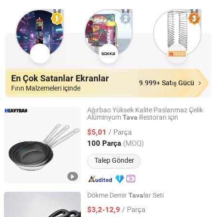
En Çok Satanlar Ekranlar
9.999+ Satış Gücü
Fırın Malzemeleri içinde
Ağırbao Yüksek Kalite Paslanmaz Çelik
Alüminyum
Restoran için
Tava
Heavybao Commercial Kitchenware Co., Ltd.
/ Parça
$5,01
Guangdong, China
Fiyat 2020
(MOQ)
100 Parça
Talep Gönder
Dökme Demir
lar Seti
Tava
Hebei Langju Trading Co., Ltd.
/ Parça
$3,2-12,9