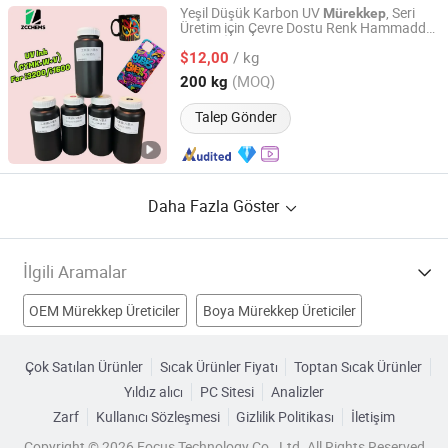
Yeşil Düşük Karbon UV
, Seri
Mürekkep
Üretim için Çevre Dostu Renk Hammadde
Guangdong Zhongcang Materials Co., Ltd
Olarak İşlev Görmektedir
/ kg
$12,00
Guangdong, China
Fiyat 2025
(MOQ)
200 kg
Talep Gönder
Daha Fazla Göster
İlgili Aramalar
OEM Mürekkep Üreticiler
Boya Mürekkep Üreticiler
Ofset Baskı Mürekkebi Üreticiler
Dövme Mürekkebi Üreticiler
Çok Satılan Ürünler
Sıcak Ürünler Fiyatı
Toptan Sıcak Ürünler
Yıldız alıcı
PC Sitesi
Analizler
Çözücü Bazlı Mürekkep Fabrikalar
Zarf
Kullanıcı Sözleşmesi
Gizlilik Politikası
İletişim
renkli film baskı mürekkebi Fabrikalar
Copyright © 2026 Focus Technology Co., Ltd. All Rights Reserved