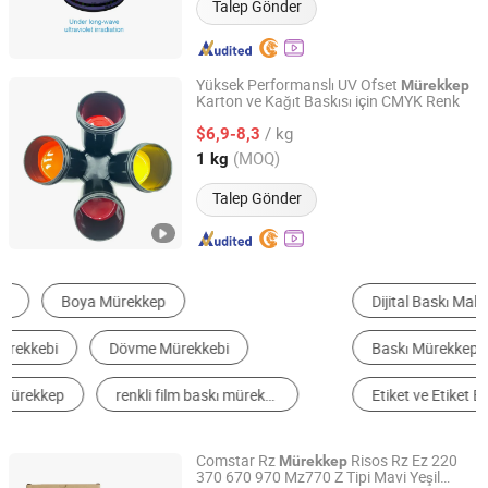
Talep Gönder
Yüksek Performanslı UV Ofset
Mürekkep
Karton ve Kağıt Baskısı için CMYK Renk
Guangdong Shunfeng Ink Co., Ltd.
/ kg
$6,9-8,3
Guangdong, China
Fiyat 2024
(MOQ)
1 kg
Talep Gönder
Dijital Baskı Makinesi
Fleksografik Baskı
Baskı Mürekkepleri
Kodlama Makinesi
Etiket ve Etiket Basım
Mürekkep Kartuşu
Comstar Rz
Risos Rz Ez 220
Mürekkep
370 670 970 Mz770 Z Tipi Mavi Yeşil
Guangzhou Comstar Office Equipment Co., Ltd.