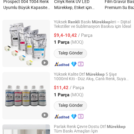
Prospect 004 T004 Renk
Cmyk Renk UV LED
Film Gravür Bask
Uyumlu Büyük Kapasiteli
Mürekkep, Etiket için
Premium Su Baz
Şişe Mürekkep Epson
Flexo Baskı Mürekkebi
Mürekkep Cmyk
L3106 L3108 L3109
nedir?
nedir?
Yüksek
Baskı
leri – Dijital
Renkli
Mürekkep
L3115 L3116 L3117
Tekstiller ve Sublimasyon Baskısı için İdeal
Suntek Print Company Limited
L3118 Yazıcı için nedir?
/ Parça
$9,4-10,42
Guangdong, China
Fiyat 2015
(MOQ)
1 Parça
Talep Gönder
Yüksek Kalite Dtf
5 Şişe
Mürekkep
1000ml Kiti - Düz Akış, Canlı Renk, Suya
Suntek Print Company Limited
Dayanıklı ve Solmaya Karşı Dayanıklı
/ Parça
$11,42
Guangdong, China
Fiyat 2015
(MOQ)
1 Parça
Talep Gönder
Parlak Renk Çevre Dostu Dtf
Mürekkep
Tüm Baskı Amaçları İçin
Dongguan Racesuper New Material Technology Co., Ltd