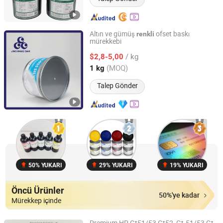
Altın ve gümüş
ofset baskı
renkli
mürekkebi
Hunan Jingwangdian Technic & Trade Company
/ kg
$2,8-5,00
Hunan, China
Fiyat 2025
(MOQ)
1 kg
Talep Gönder
50% YUKARI
29% YUKARI
19% YUKARI
Öncü Ürünler
50%'ye kadar
Mürekkep içinde