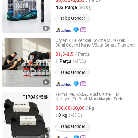
$0,035-0,055
Zhejiang, China
Fiyat 2025
(MOQ)
432 Parça
Talep Gönder
Organik 14 Renkler Dövme Mürekkebi
30ml Güvenli Kalıcı Vücut Sanatı Pigmenti
Yiwu Recolor Technology Co, . Ltd
/ Parça
$1,8-2,5
Zhejiang, China
Fiyat 2026
(MOQ)
1 Parça
Talep Gönder
Termal
Püskürtme Hızlı
Mürekkep
Kuruyan Su Bazlı
ler Farklı
Mürekkep
Shanghai Loobjet Information Technology Co., Ltd.
Renkler
/ kg
$50,00-60,00
Shanghai, China
Fiyat 2014
(MOQ)
10 kg
Talep Gönder