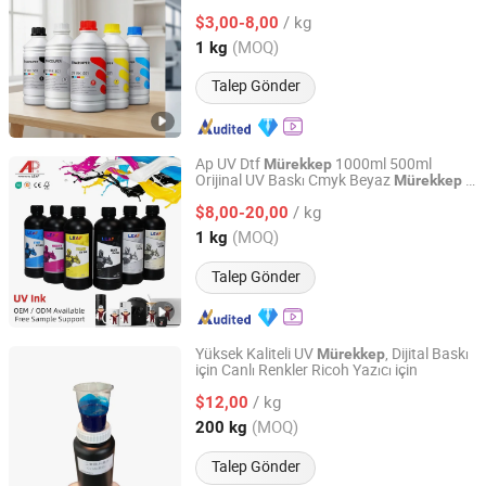
/ kg
$3,00-8,00
Guangdong, China
Fiyat 2025
(MOQ)
1 kg
Talep Gönder
Ap UV Dtf
1000ml 500ml
Mürekkep
Orijinal UV Baskı Cmyk Beyaz
5
Mürekkep
Guangzhou Hao Digital Technology Co., Ltd.
UV Dtf Baskı Makinesi için Renk
/ kg
$8,00-20,00
Guangdong, China
Fiyat 2021
(MOQ)
1 kg
Talep Gönder
Yüksek Kaliteli UV
, Dijital Baskı
Mürekkep
için Canlı Renkler Ricoh Yazıcı için
Guangdong Zhongcang Materials Co., Ltd
/ kg
$12,00
Guangdong, China
Fiyat 2025
(MOQ)
200 kg
Talep Gönder