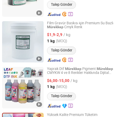
Talep Gönder
Film Gravür Baskısı için Premium Su Bazlı
Cmyk Renk
Mürekkep
Guangdong Shunfeng Ink Co., Ltd.
/ kg
$1,9-2,9
Guangdong, China
Fiyat 2024
(MOQ)
1 kg
Talep Gönder
Yaprak Dtf
Pigment
Mürekkep
Mürekkep
CMYKW 4 ve 8 Renkler Hakkında Dijital
Guangzhou Fire Leaf Technology Co., Ltd.
Baskı
/ kg
$6,00-15,00
Guangdong, China
Fiyat 2022
(MOQ)
1 kg
Talep Gönder
Yüksek Kalite Premium Tüketim