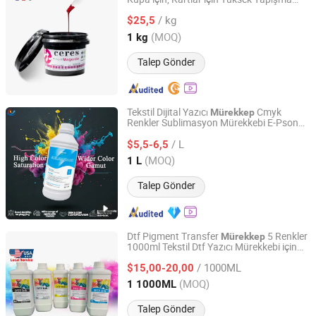
Print Area Technology (Guangdong) Co., Ltd
Gücü, Cmyk Renk, 1kg/Can
/ kg
$25,5
Guangdong, China
Fiyat 2022
(MOQ)
1 kg
Talep Gönder
Tekstil Dijital Yazıcı
Cmyk
Mürekkep
Renkler Sublimasyon Mürekkebi E-Pson
Shanxi Xinyuheng Trade Co.LTD
Yazıcı Başlığı için
/ L
$5,5-6,5
Shanxi, China
Fiyat 2024
(MOQ)
1 L
Talep Gönder
Dtf Pigment Transfer
5 Renkler
Mürekkep
1000ml Tekstil Dtf Yazıcı Mürekkebi için
Suzhou Tophee Tech Co., Ltd.
I3200 XP600 Yazıcılar
/ 1000ML
$15,00-20,00
Jiangsu, China
Fiyat 2025
(MOQ)
1 1000ML
Talep Gönder