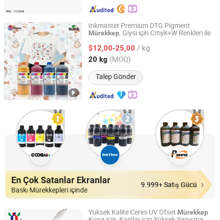
Inkmaster Premium DTG Pigment
, Giysi için Cmyk+W Renkleri ile
Mürekkep
Shanghai Hexuan Industrial Co., Ltd
/ kg
$12,00-25,00
Shanghai, China
Fiyat 2026
(MOQ)
20 kg
Talep Gönder
En Çok Satanlar Ekranlar
9.999+ Satış Gücü
Baskı Mürekkepleri içinde
Yüksek Kalite Ceres UV Ofset
Mürekkep
Kupa için, Kartlar için Yüksek Yapışma