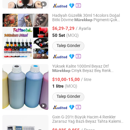
Hadiyah Güzellik 30ml 14colors Doğal
Bitki Dövme
Pigmenti Çok
Mürekkep
Yiwu HuaNi Technology Co., Ltd.
Güzellik Makyaj Dövme Boyaları
Renkli
/ Ayarla
$6,29-7,29
Zhejiang, China
Fiyat 2022
(MOQ)
50 Set
Talep Gönder
Yüksek Kalite 1000ml Beyaz Dtf
Cmyk Beyaz Beş Renk
Mürekkep
Shaoxing Changchuan Electronic Technology Co., Ltd.
Premium Tekstil Transfer Pigment
/ litre
$10,00-15,00
Mürekkep
Zhejiang, China
Fiyat 2025
(MOQ)
1 litre
Talep Gönder
Gxin G-201t Büyük Hacim 4 Renkler
Zararsız Yağ Bazlı Beyaz Tahta Kalemi
Cixi Changcheng Manufacturing Pens Co., Ltd.
Mürekkep
/ Parça