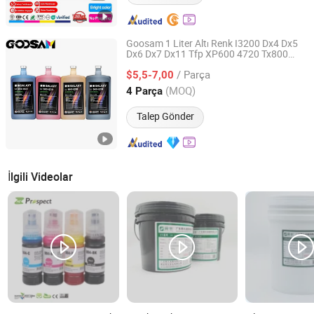
Goosam 1 Liter Altı Renk I3200 Dx4 Dx5
Dx6 Dx7 Dx11 Tfp XP600 4720 Tx800
Shenzhen Goosam Technology Co., Ltd.
Galaxy Ekolojik Çözücü
Epson
Mürekkep
/ Parça
Yazıcı Başlığı için
$5,5-7,00
Guangdong, China
Fiyat 2025
(MOQ)
4 Parça
Talep Gönder
İlgili Videolar