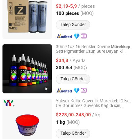
Kırmızı Siyah Renk
Mürekkep
/ pieces
$2,19-5,9
Guangdong, China
Fiyat 2025
(MOQ)
100 pieces
Talep Gönder
30ml/1oz 16 Renkler Dövme
Mürekkep
Seti Pigmentler Uzun Süre Dayanıklı
Hangzhou Solong Technology Co., Ltd.
Uygun Fiyatlı Dövme Mürekkebi
/ Ayarla
$34,8
Zhejiang, China
Fiyat 2022
(MOQ)
300 Set
Talep Gönder
Yüksek Kalite Güvenlik Mürekkebi Ofset
UV Görünmez Güvenlik Kağıdı için,
Print Area Technology (Guangdong) Co., Ltd
Renksizden Pembe, UV Lambası Altında
/ kg
Renk Gösterir, 1kg/Can
$228,00-248,00
Guangdong, China
Fiyat 2022
(MOQ)
1 kg
Talep Gönder