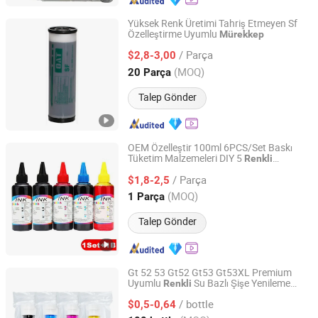
Yüksek Renk Üretimi Tahriş Etmeyen Sf
Özelleştirme Uyumlu
Mürekkep
Xiamen O-Atronic Computer Material Co., Ltd.
/ Parça
$2,8-3,00
Fujian, China
Fiyat 2010
(MOQ)
20 Parça
Talep Gönder
OEM Özelleştir 100ml 6PCS/Set Baskı
Tüketim Malzemeleri DIY 5
Renkli
Prospect Image Products Limited of Zhuhai
Yenilebilir
için IP7280 IP3680
Mürekkep
/ Parça
IX6580 Pasta Yazıcısı
$1,8-2,5
Guangdong, China
Fiyat 2024
(MOQ)
1 Parça
Talep Gönder
Gt 52 53 Gt52 Gt53 Gt53XL Premium
Uyumlu
Su Bazlı Şişe Yenileme
Renkli
Shenzhen Cainuo Technology Co., Ltd.
Mürekkebi HP Deskjet Gt5810 5820 Yazıcı
/ bottle
için
$0,5-0,64