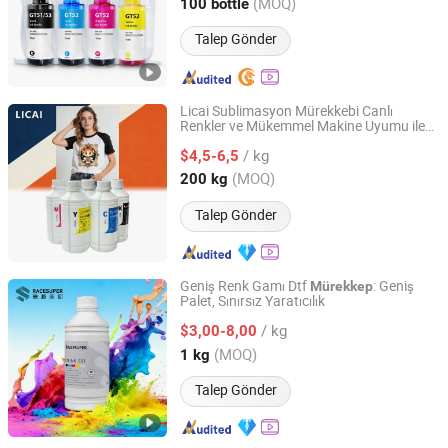
Guangdong, China
Fiyat 2021
(MOQ)
100 bottle
Talep Gönder
Licai Sublimasyon Mürekkebi Canlı
Renkler ve Mükemmel Makine Uyumu ile
Shaoxing Licai Digital Technology Co., Ltd.
Öne Çıkıyor, Bu da Onu Son Derece
/ kg
Popüler Hale Getiriyor
$4,5-6,5
Zhejiang, China
Fiyat 2024
(MOQ)
200 kg
Talep Gönder
Geniş Renk Gamı Dtf
: Geniş
Mürekkep
Palet, Sınırsız Yaratıcılık
Dongguan Racesuper New Material Technology Co., Ltd
/ kg
$3,00-8,00
Guangdong, China
Fiyat 2025
(MOQ)
1 kg
Talep Gönder