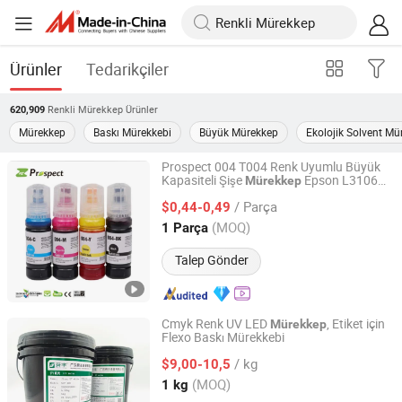
Ürünler
Tedarikçiler
Renkli Mürekkep
Ürünler
620,909
Mürekkep
Baskı Mürekkebi
Büyük Mürekkep
Ekolojik Solvent Mü
Prospect 004 T004 Renk Uyumlu Büyük
Kapasiteli Şişe
Epson L3106
Mürekkep
Prospect Image Products Limited of Zhuhai
L3108 L3109 L3115 L3116 L3117 L3118
/ Parça
Yazıcı için
$0,44-0,49
Guangdong, China
Fiyat 2024
(MOQ)
1 Parça
Talep Gönder
Cmyk Renk UV LED
, Etiket için
Mürekkep
Flexo Baskı Mürekkebi
Guangdong Shunfeng Ink Co., Ltd.
/ kg
$9,00-10,5
Guangdong, China
Fiyat 2024
(MOQ)
1 kg