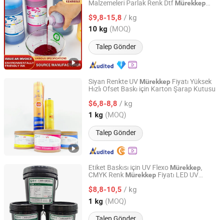
Malzemeleri Parlak Renk Dtf
Mürekkep
Henan Zhongliqi Printing Material Co., Ltd.
Dtf Pet Film
Mürekkep
/ kg
$9,8-15,8
Henan, China
Fiyat 2022
(MOQ)
10 kg
Talep Gönder
Siyan Renkte UV
Fiyatı Yüksek
Mürekkep
Hızlı Ofset Baskı için Karton Şarap Kutusu
Guangdong Shunfeng Ink Co., Ltd.
/ kg
$6,8-8,8
Guangdong, China
Fiyat 2024
(MOQ)
1 kg
Talep Gönder
Etiket Baskısı için UV Flexo
,
Mürekkep
CMYK Renk
Fiyatı LED UV
Mürekkep
Guangdong Shunfeng Ink Co., Ltd.
Mürekkep
/ kg
$8,8-10,5
Guangdong, China
Fiyat 2024
(MOQ)
1 kg
Talep Gönder