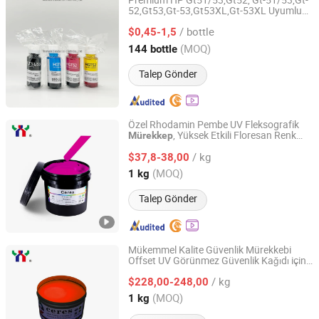
Premium HP Gt51/53,Gt52, Gt-51/53,Gt-
52,Gt53,Gt-53,Gt53XL,Gt-53XL Uyumlu
Xiamen Daoda Sci-Tech Co., Ltd
Toplu Su Bazlı Şişe Yenileme
Renkli
/ bottle
Mürekkebi HP Deskjet 5810,5820
$0,45-1,5
Püskürtmeli Yazıcı için
Mürekkep
Fujian, China
Fiyat 2023
(MOQ)
144 bottle
Talep Gönder
Özel Rhodamin Pembe UV Fleksografik
, Yüksek Etkili Floresan Renk
Mürekkep
Print Area Technology (Guangdong) Co., Ltd
Marka Ambalajı
/ kg
$37,8-38,00
Guangdong, China
Fiyat 2022
(MOQ)
1 kg
Talep Gönder
Mükemmel Kalite Güvenlik Mürekkebi
Offset UV Görünmez Güvenlik Kağıdı için,
Print Area Technology (Guangdong) Co., Ltd
Renkizden Kırmızıya UV Lambası Altında
/ kg
Renk Gösterir, 1kg/Can
$228,00-248,00
Guangdong, China
Fiyat 2022
(MOQ)
1 kg