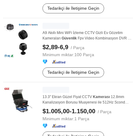
Tedarikçi ile İletişime Geçin
A9 Akıllı Mini WiFi İzleme CCTV Gizli Ev Gözetim
Kameraları
Güvenlik
Fpv Video Kombinasyon DVR Kiti
...
$2,89-6,9
/ Parça
Minimum miktar:
100 Parça
Tedarikçi ile İletişime Geçin
13.3" Ekran Güzel Fiyat CCTV
Kamerası
12.8mm
Kanalizasyon Borusu Muayenesi ile 512Hz Scond
30m
$1.005,00-1.150,00
/ Parça
Minimum miktar:
1 Parça