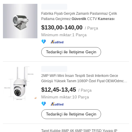
Fabrika Fiyatı Gerçek Zamanlı Paslanmaz Çelik
Patlama Geçirmez
Güvenlik
CCTV
Kamerası
$130,00-140,00
/ Parça
Minimum miktar:
1 Parça
Tedarikçi ile İletişime Geçin
2MP WiFi Mini İnsan Tespiti Sesli Interkom Gece
Görüşü Yüksek Tanım 1080P Özel Fiyat OEM/Odmc
CCTV ...
$12,45-13,45
/ Parça
Minimum miktar:
10 Parça
Tedarikçi ile İletişime Geçin
Taret Kubbe 8MP 4K 6MP 5MP TF/SD Yuvası IP