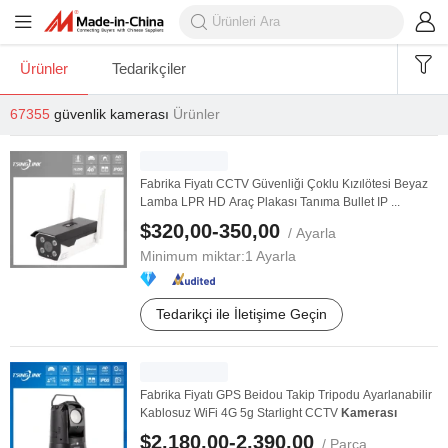
Ürünler
Tedarikçiler
67355
güvenlik kamerası
Ürünler
Fabrika Fiyatı CCTV Güvenliği Çoklu Kızılötesi Beyaz
Lamba LPR HD Araç Plakası Tanıma Bullet IP ...
$320,00-350,00
/ Ayarla
Minimum miktar:
1 Ayarla
Tedarikçi ile İletişime Geçin
Fabrika Fiyatı GPS Beidou Takip Tripodu Ayarlanabilir
Kablosuz WiFi 4G 5g Starlight CCTV
Kamerası
$2.180,00-2.390,00
/ Parça